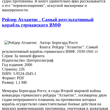
судно противника. В книге удивительно ярко рассказывается
о его "перевоплощениях", искусной маскировке и
маневренности.
Рейдер Атлантис . Самый результативный
корабль германского ВМФ
Автор: Бернгард Рогге
Книга: Рейдер "Атлантис". Самый
результативный корабль германского ВМФ. 1939-1941 гг
Серия: За линией фронта
Издательство: Центрполиграф
Год издания: 2006
Страниц: 226
ISBN: 5-9524-2045-1
Формат: PDF
Размер: 1,1 Мб
Мемуары Бернгарда Рогге, в годы Второй мировой войны
командира германского рейдера "Атлантис", посвящены двум
годам непрерывного плавания, на протяжении которых
корабль осуществлял самостоятельные боевые действия на
морских коммуникациях противника, уничтожая и захватывая