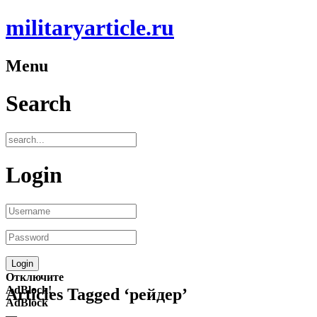
militaryarticle.ru
Menu
Search
Login
Отключите
AdBlock!
Articles Tagged ‘рейдер’
AdBlock
—