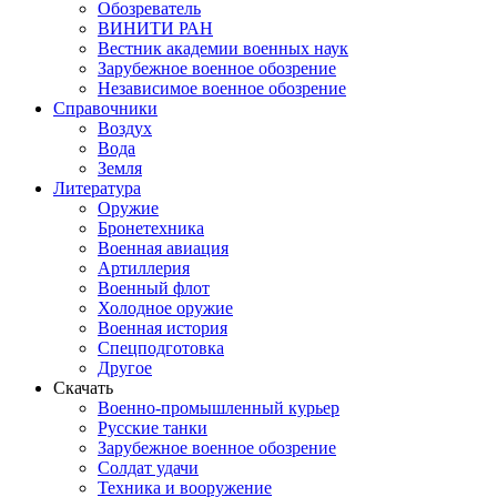
Обозреватель
ВИНИТИ РАН
Вестник академии военных наук
Зарубежное военное обозрение
Независимое военное обозрение
Справочники
Воздух
Вода
Земля
Литература
Оружие
Бронетехника
Военная авиация
Артиллерия
Военный флот
Холодное оружие
Военная история
Спецподготовка
Другое
Скачать
Военно-промышленный курьер
Русские танки
Зарубежное военное обозрение
Солдат удачи
Техника и вооружение