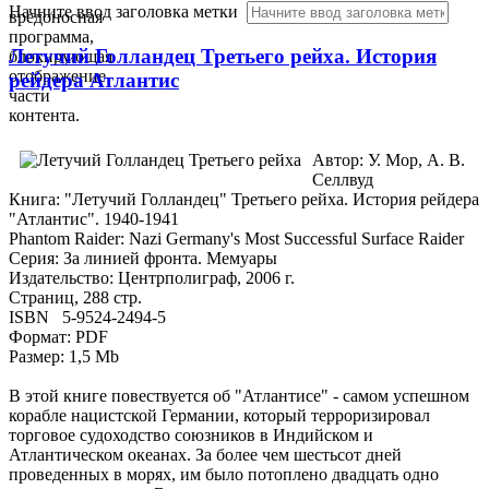
Начните ввод заголовка метки
вредоносная
программа,
Летучий Голландец Третьего рейха. История
блокирующая
отображение
рейдера Атлантис
части
контента.
Автор: У. Мор, А. В.
Селлвуд
Книга: "Летучий Голландец" Третьего рейха. История рейдера
"Атлантис". 1940-1941
Phantom Raider: Nazi Germany's Most Successful Surface Raider
Серия: За линией фронта. Мемуары
Издательство: Центрполиграф, 2006 г.
Страниц, 288 стр.
ISBN 5-9524-2494-5
Формат: PDF
Размер: 1,5 Mb
В этой книге повествуется об "Атлантисе" - самом успешном
корабле нацистской Германии, который терроризировал
торговое судоходство союзников в Индийском и
Атлантическом океанах. За более чем шестьсот дней
проведенных в морях, им было потоплено двадцать одно