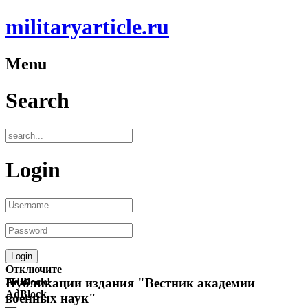
militaryarticle.ru
Menu
Search
Login
Отключите
AdBlock!
Публикации издания "Вестник академии
AdBlock
военных наук"
—