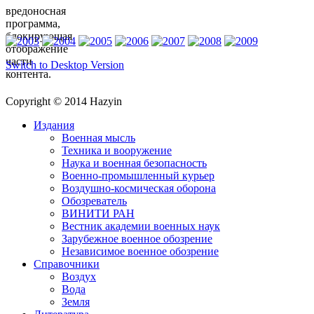
вредоносная
программа,
блокирующая
отображение
части
Switch to Desktop Version
контента.
Copyright © 2014 Hazyin
Издания
Военная мысль
Техника и вооружение
Наука и военная безопасность
Военно-промышленный курьер
Воздушно-космическая оборона
Обозреватель
ВИНИТИ РАН
Вестник академии военных наук
Зарубежное военное обозрение
Независимое военное обозрение
Справочники
Воздух
Вода
Земля