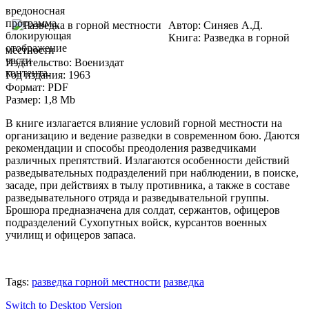
вредоносная
программа,
Автор: Синяев А.Д.
блокирующая
Книга: Разведка в горной
отображение
местности
части
Издательство: Воениздат
контента.
Год издания: 1963
Формат: PDF
Размер: 1,8 Mb
В книге излагается влияние условий горной местности на
организацию и ведение разведки в современном бою. Даются
рекомендации и способы преодоления разведчиками
различных препятствий. Излагаются особенности действий
разведывательных подразделений при наблюдении, в поиске,
засаде, при действиях в тылу противника, а также в составе
разведывательного отряда и разведывательной группы.
Брошюра предназначена для солдат, сержантов, офицеров
подразделений Сухопутных войск, курсантов военных
училищ и офицеров запаса.
Tags:
разведка горной местности
разведка
Switch to Desktop Version