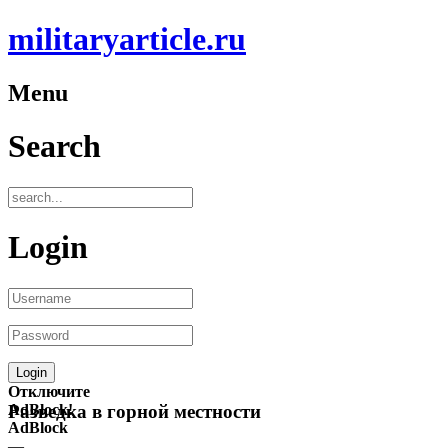
militaryarticle.ru
Menu
Search
Login
Отключите
AdBlock!
Разведка в горной местности
AdBlock
—