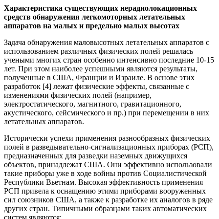
Характеристика существующих нерадиолокационных
средств обнаружения легкомоторных летательных
аппаратов на малых и предельно малых высотах
Задача обнаружения маловысотных летательных аппаратов с
использованием различных физических полей решалась
учеными многих стран особенно интенсивно последние 10-15
лет. При этом наиболее успешными являются результаты,
полученные в США, Франции и Израиле. В основе этих
разработок [4] лежат физические эффекты, связанные с
изменениями физических полей (например,
электростатического, магнитного, гравитационного,
акустического, сейсмического и пр.) при перемещении в них
летательных аппаратов.
Исторически успехи применения разнообразных физических
полей в разведывательно-сигнализационных приборах (РСП),
предназначенных для разведки наземных движущихся
объектов, принадлежат США. Они эффективно использовали
такие приборы уже в ходе войны против Социалистической
Республики Вьетнам. Высокая эффективность применения
РСП привела к оснащению этими приборами вооруженных
сил союзников США, а также к разработке их аналогов в ряде
других стран. Типичными образцами таких автоматических
систем являются: