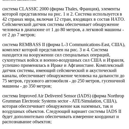
система CLASSIC 2000 (фирма Thales, Франция), элементы
которой представлены на рис. 1 и 2. Система используется в
42 странах мира, включая 12 стран, входящих в состав НАТО.
Сейсмический датчик системы обеспечивает обнаружение
человека в диапазоне от 1 до 80 метров, а легковой машины -
от 2 до 7 метров;
система REMBASS II (фирма L-3 Communications-East, США),
комплект которой представлен на рис. 3 и 4. Система
находится на вооружении сил специальных операций,
сухопутных войск и военно-воздушных сил США и Израиля,
успешно применялась в Ираке и Афганистане. Комплексный
датчик системы, имеющий сейсмический и акустический
каналы, обеспечивает обнаружение человека на дальности до
75 метров, грузового автомобиля - до 250 метров, гусеничной
машины - до 350 метров;
система Improved Air Delivered Sensor (IADS) (фирма Northrop
Grumman Electronic Systems sector - ATE/Simulation, США),
которая обеспечивает обнаружение как наземных, так и
воздушных объектов. Следующий вариант системы IADS II
будет дополнительно обеспечивать измерение координат и
распознавание объектов;