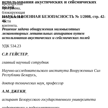
использования акустических и сейсмических
вредоносная
полей
программа,
блокирующая
НАУКА И ВОЕННАЯ БЕЗОПАСНОСТЬ № 1/2008, стр. 42-
отображение
46
части
контента.
Решение задачи обнаружения маловысотных
легкомоторных летательных аппаратов путем
использования акустических и сейсмических полей
УДК 534.23
С.Р. ГЕЙСТЕР
,
главный научный сотрудник
Научно-исследовательского института Вооруженных Сил
Республики Беларусь,
доктор технических наук, профессор
А.М. ДЖЕКИ
,
аспирант Белорусского государственного университета
информатики и радиоэлектроники