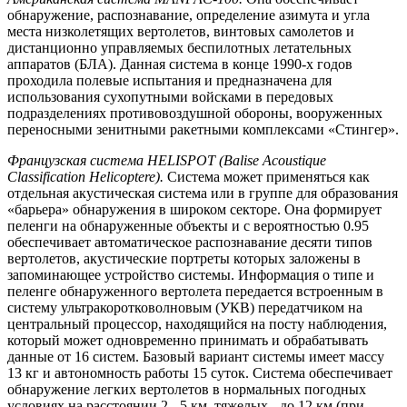
обнаружение, распознавание, определение азимута и угла
места низколетящих вертолетов, винтовых самолетов и
дистанционно управляемых беспилотных летательных
аппаратов (БЛА). Данная система в конце 1990-х годов
проходила полевые испытания и предназначена для
использования сухопутными войсками в передовых
подразделениях противовоздушной обороны, вооруженных
переносными зенитными ракетными комплексами «Стингер».
Французская система HELISPOT (Balise Acoustique
Classification Helicoptere).
Система может применяться как
отдельная акустическая система или в группе для образования
«барьера» обнаружения в широком секторе. Она формирует
пеленги на обнаруженные объекты и с вероятностью 0.95
обеспечивает автоматическое распознавание десяти типов
вертолетов, акустические портреты которых заложены в
запоминающее устройство системы. Информация о типе и
пеленге обнаруженного вертолета передается встроенным в
систему ультракоротковолновым (УКВ) передатчиком на
центральный процессор, находящийся на посту наблюдения,
который может одновременно принимать и обрабатывать
данные от 16 систем. Базовый вариант системы имеет массу
13 кг и автономность работы 15 суток. Система обеспечивает
обнаружение легких вертолетов в нормальных погодных
условиях на расстоянии 2 - 5 км, тяжелых - до 12 км (при