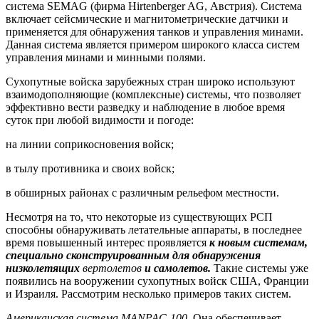
система SEMAG (фирма Hirtenberger AG, Австрия). Система
включает сейсмические и магнитометрические датчики и
применяется для обнаружения танков и управления минами.
Данная система является примером широкого класса систем
управления минами и минными полями.
Сухопутные войска зарубежных стран широко используют
взаимодополняющие (комплексные) системы, что позволяет
эффективно вести разведку и наблюдение в любое время
суток при любой видимости и погоде:
на линии соприкосновения войск;
в тылу противника и своих войск;
в обширных районах с различным рельефом местности.
Несмотря на то, что некоторые из существующих РСП
способны обнаруживать летательные аппараты, в последнее
время повышенный интерес проявляется
к новым системам,
специально сконструированным для обнаружения
низколетящих
вертолетов
и самолетов.
Такие системы уже
появились на вооружении сухопутных войск США, Франции
и Израиля. Рассмотрим несколько примеров таких систем.
Американская система MANРАС-100.
Она обеспечивает