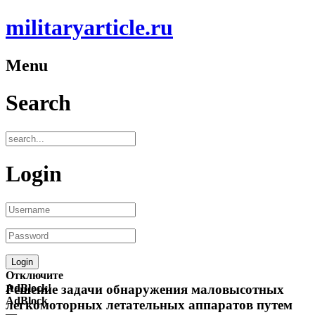
militaryarticle.ru
Menu
Search
Login
Отключите
AdBlock!
Решение задачи обнаружения маловысотных
AdBlock
легкомоторных летательных аппаратов путем
—