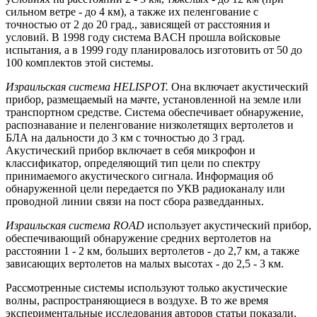
сильном ветре - до 4 км), а также их пеленгование с
точностью от 2 до 20 град., зависящей от расстояния и
условий. В 1998 году система BACH прошла войсковые
испытания, а в 1999 году планировалось изготовить от 50 до
100 комплектов этой системы.
Израильская система HELISPOT.
Она включает акустический
прибор, размещаемый на мачте, установленной на земле или
транспортном средстве. Система обеспечивает обнаружение,
распознавание и пеленгование низколетящих вертолетов и
БЛА на дальности до 3 км с точностью до 3 град.
Акустический прибор включает в себя микрофон и
классификатор, определяющий тип цели по спектру
принимаемого акустического сигнала. Информация об
обнаруженной цели передается по УКВ радиоканалу или
проводной линии связи на пост сбора разведданных.
Израильская система ROAD
использует акустический прибор,
обеспечивающий обнаружение средних вертолетов на
расстоянии 1 - 2 км, больших вертолетов - до 2,7 км, а также
зависающих вертолетов на малых высотах - до 2,5 - 3 км.
Рассмотренные системы используют только акустические
волны, распространяющиеся в воздухе. В то же время
экспериментальные исследования авторов статьи показали,