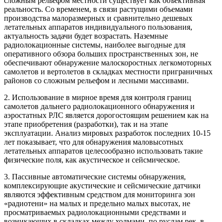
сложным рельефом местности существует как объективная
реальность. Со временем, в связи растущими объемами
производства малоразмерных и сравнительно дешевых
летательных аппаратов индивидуального пользования,
актуальность задачи будет возрастать. Наземные
радиолокационные системы, наиболее выгодные для
оперативного обзора больших пространственных зон, не
обеспечивают обнаружение малоскоростных легкомоторных
самолетов и вертолетов в складках местности приграничных
районов со сложным рельефом и лесными массивами.
2. Использование в мирное время для контроля границ
самолетов дальнего радиолокационного обнаружения и
аэростатных РЛС является дорогостоящим решением как на
этапе приобретения (разработки), так и на этапе
эксплуатации. Анализ мировых разработок последних 10-15
лет показывает, что для обнаружения маловысотных
летательных аппаратов целесообразно использовать такие
физические поля, как акустическое и сейсмическое.
3. Пассивные автоматические системы обнаружения,
комплексирующие акустические и сейсмические датчики
являются эффективным средством для мониторинга зон
«радиотени» на малых и предельно малых высотах, не
просматриваемых радиолокационными средствами и
возникающих в складках между холмами, по руслам рек, в