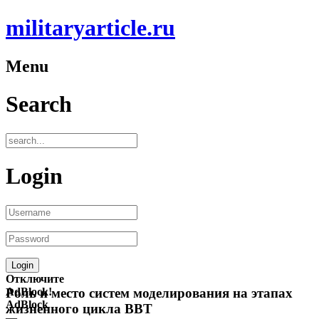
militaryarticle.ru
Menu
Search
Login
Отключите
AdBlock!
Роль и место систем моделирования на этапах
AdBlock
жизненного цикла ВВТ
—