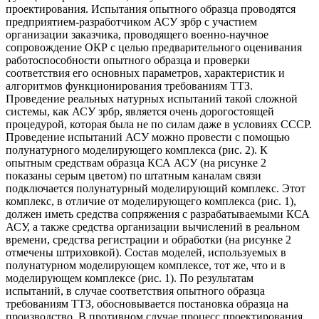
проектирования. Испытания опытного образца проводятся
предприятием-разработчиком АСУ зрбр с участием
организации заказчика, проводящего военно-научное
сопровождение ОКР с целью предварительного оценивания
работоспособности опытного образца и проверки
соответствия его основных параметров, характеристик и
алгоритмов функционирования требованиям ТТЗ.
Проведение реальных натурных испытаний такой сложной
системы, как АСУ зрбр, является очень дорогостоящей
процедурой, которая была не по силам даже в условиях СССР.
Проведение испытаний АСУ можно провести с помощью
полунатурного моделирующего комплекса (рис. 2). К
опытным средствам образца КСА АСУ (на рисунке 2
показаны серым цветом) по штатным каналам связи
подключается полунатурный моделирующий комплекс. Этот
комплекс, в отличие от моделирующего комплекса (рис. 1),
должен иметь средства сопряжения с разрабатываемыми КСА
АСУ, а также средства организации вычислений в реальном
времени, средства регистрации и обработки (на рисунке 2
отмечены штриховкой). Состав моделей, используемых в
полунатурном моделирующем комплексе, тот же, что и в
моделирующем комплексе (рис. 1). По результатам
испытаний, в случае соответствия опытного образца
требованиям ТТЗ, обосновывается постановка образца на
производство. В противном случае процесс проектирования