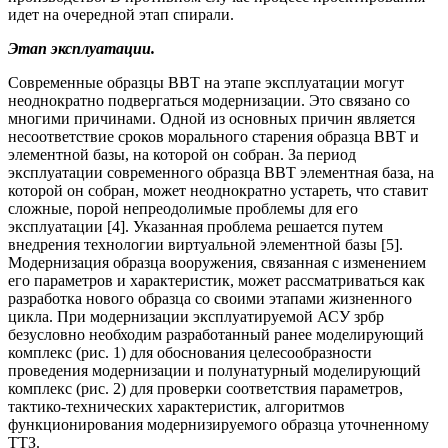
идет на очередной этап спирали.
Этап эксплуатации.
Современные образцы ВВТ на этапе эксплуатации могут
неоднократно подвергаться модернизации. Это связано со
многими причинами. Одной из основных причин является
несоответствие сроков морального старения образца ВВТ и
элементной базы, на которой он собран. За период
эксплуатации современного образца ВВТ элементная база, на
которой он собран, может неоднократно устареть, что ставит
сложные, порой непреодолимые проблемы для его
эксплуатации [4]. Указанная проблема решается путем
внедрения технологии виртуальной элементной базы [5].
Модернизация образца вооружения, связанная с изменением
его параметров и характеристик, может рассматриваться как
разработка нового образца со своими этапами жизненного
цикла. При модернизации эксплуатируемой АСУ зрбр
безусловно необходим разработанный ранее моделирующий
комплекс (рис. 1) для обоснования целесообразности
проведения модернизации и полунатурный моделирующий
комплекс (рис. 2) для проверки соответствия параметров,
тактико-технических характеристик, алгоритмов
функционирования модернизируемого образца уточненному
ТТЗ.