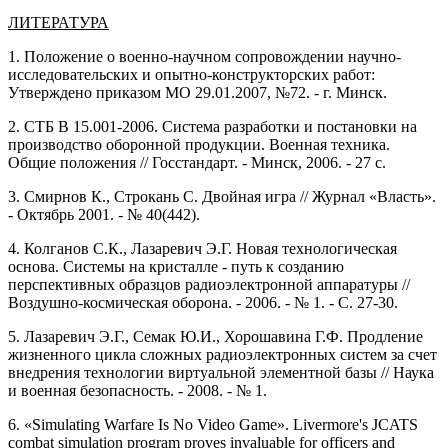
ЛИТЕРАТУРА
1. Положение о военно-научном сопровождении научно-
исследовательских и опытно-конструкторских работ:
Утверждено приказом МО 29.01.2007, №72. - г. Минск.
2. СТБ В 15.001-2006. Система разработки и постановки на
производство оборонной продукции. Военная техника.
Общие положения // Госстандарт. - Минск, 2006. - 27 с.
3. Смирнов К., Строкань С. Двойная игра // Журнал «Власть».
- Октябрь 2001. - № 40(442).
4. Колганов С.К., Лазаревич Э.Г. Новая технологическая
основа. Системы на кристалле - путь к созданию
перспективных образцов радиоэлектронной аппаратуры //
Воздушно-космическая оборона. - 2006. - № 1. - С. 27-30.
5. Лазаревич Э.Г., Семак Ю.И., Хорошавина Г.Ф. Продление
жизненного цикла сложных радиоэлектронных систем за счет
внедрения технологии виртуальной элементной базы // Наука
и военная безопасность. - 2008. - № 1.
6. «Simulating Warfare Is No Video Game». Livermore's JCATS
combat simulation program proves invaluable for officers and