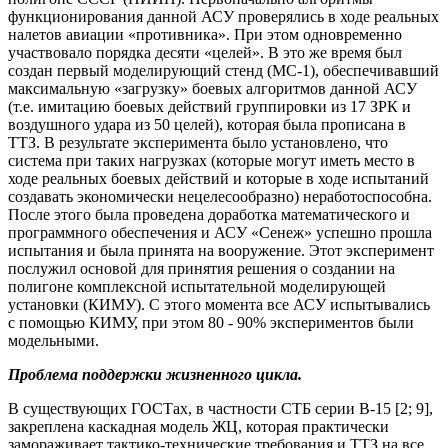
функционирования данной АСУ проверялись в ходе реальных
налетов авиации «противника». При этом одновременно
участвовало порядка десяти «целей». В это же время был
создан первый моделирующий стенд (МС-1), обеспечивавший
максимальную «загрузку» боевых алгоритмов данной АСУ
(т.е. имитацию боевых действий группировки из 17 ЗРК и
воздушного удара из 50 целей), которая была прописана в
ТТЗ. В результате эксперимента было установлено, что
система при таких нагрузках (которые могут иметь место в
ходе реальных боевых действий и которые в ходе испытаний
создавать экономически нецелесообразно) неработоспособна.
После этого была проведена доработка математического и
программного обеспечения и АСУ «Сенеж» успешно прошла
испытания и была принята на вооружение. Этот эксперимент
послужил основой для принятия решения о создании на
полигоне комплексной испытательной моделирующей
установки (КИМУ). С этого момента все АСУ испытывались
с помощью КИМУ, при этом 80 - 90% экспериментов были
модельными.
Проблема поддержки жизненного цикла.
В существующих ГОСТах, в частности СТБ серии В-15 [2; 9],
закреплена каскадная модель ЖЦ, которая практически
замораживает тактико-технические требования и ТТЗ на все