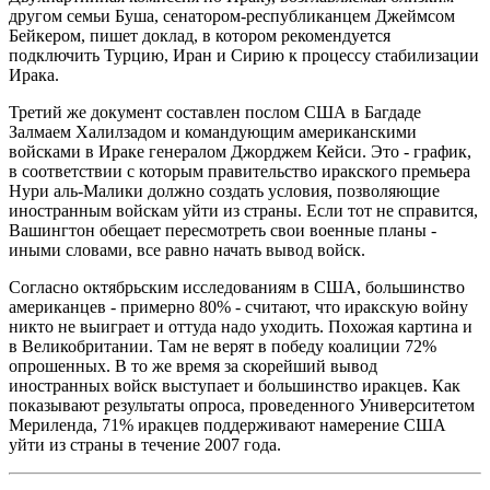
другом семьи Буша, сенатором-республиканцем Джеймсом
Бейкером, пишет доклад, в котором рекомендуется
подключить Турцию, Иран и Сирию к процессу стабилизации
Ирака.
Третий же документ составлен послом США в Багдаде
Залмаем Халилзадом и командующим американскими
войсками в Ираке генералом Джорджем Кейси. Это - график,
в соответствии с которым правительство иракского премьера
Нури аль-Малики должно создать условия, позволяющие
иностранным войскам уйти из страны. Если тот не справится,
Вашингтон обещает пересмотреть свои военные планы -
иными словами, все равно начать вывод войск.
Согласно октябрьским исследованиям в США, большинство
американцев - примерно 80% - считают, что иракскую войну
никто не выиграет и оттуда надо уходить. Похожая картина и
в Великобритании. Там не верят в победу коалиции 72%
опрошенных. В то же время за скорейший вывод
иностранных войск выступает и большинство иракцев. Как
показывают результаты опроса, проведенного Университетом
Мериленда, 71% иракцев поддерживают намерение США
уйти из страны в течение 2007 года.