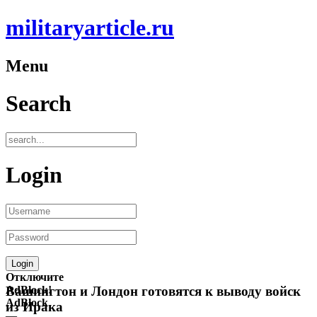
militaryarticle.ru
Menu
Search
Login
Отключите
AdBlock!
Вашингтон и Лондон готовятся к выводу войск
AdBlock
из Ирака
—