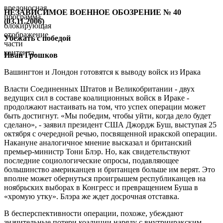
вредоносная
НЕЗАВИСИМОЕ ВОЕННОЕ ОБОЗРЕНИЕ № 40
программа,
(03.11.2006)
блокирующая
отображение
Убежать с победой
части
контента.
Иван Грошков
Вашингтон и Лондон готовятся к выводу войск из Ирака
Власти Соединенных Штатов и Великобритании - двух
ведущих сил в составе коалиционных войск в Ираке -
продолжают настаивать на том, что успех операции может
быть достигнут. «Мы победим, чтобы уйти, когда дело будет
сделано», - заявил президент США Джордж Буш, выступая 25
октября с очередной речью, посвященной иракской операции.
Накануне аналогичное мнение высказал и британский
премьер-министр Тони Блэр. Но, как свидетельствуют
последние социологические опросы, подавляющее
большинство американцев и британцев больше им верят. Это
вполне может обернуться проигрышем республиканцев на
ноябрьских выборах в Конгресс и превращением Буша в
«хромую утку». Блэра же ждет досрочная отставка.
В бесперспективности операции, похоже, убеждают
значительные потери коалиции наряду с внутрииракским