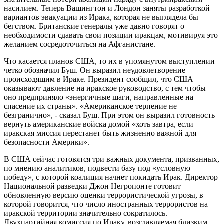
насилием. Теперь Вашингтон и Лондон заняты разработкой
вариантов эвакуации из Ирака, которая не выглядела бы
бегством. Британские генералы уже давно говорят о
необходимости сдавать свои позиции иракцам, мотивируя это
желанием сосредоточиться на Афганистане.
Что касается планов США, то их в упомянутом выступлении
четко обозначил Буш. Он выразил неудовлетворение
происходящим в Ираке. Президент сообщил, что США
оказывают давление на иракское руководство, с тем чтобы
оно предприняло «энергичные шаги, направленные на
спасение их страны». «Американское терпение не
безгранично», - сказал Буш. При этом он выразил готовность
вернуть американские войска домой «хоть завтра, если
иракская миссия перестанет быть жизненно важной для
безопасности Америки».
В США сейчас готовятся три важных документа, призванных,
по мнению аналитиков, подвести базу под «условную
победу», с которой коалиция начнет покидать Ирак. Директор
Национальной разведки Джон Негропонте готовит
обновленную версию оценки террористической угрозы, в
которой говорится, что число иностранных террористов на
иракской территории значительно сократилось.
Двухпартийная комиссия по Ираку, возглавляемая близким