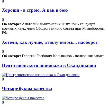
0
Хороши - в строю. А как в бою
0
Об авторе:
Анатолий Дмитриевич Цыганок - кандидат
военных наук, член Общественного совета при Минобороны
РФ.
Хотели, как лучше, а получилось... наоборот
0
Об авторе:
Георгий Глебович Колыванов - полковник запаса.
Центр японского шпионажа в Скандинавии
0
Четыре буквы качества
0