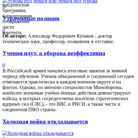
вредоносная
0
программа,
блокирующая
Утраченные позиции
отображение
части
0
контента.
Об авторе:
Александр Федорович Кулаков - доктор
технических наук, профессор, полковник в отставке.
Учения идут, а оборона неэффективна
0
В Российской армии начались итоговые занятия за зимний
период обучения. Учения объединений и соединений сегодня
отмечаются практически в каждом военном округе и на
флотах. Однако, по мнению специалистов Минобороны,
наиболее значимые учебно-боевые действия демонстрируют
войска, в которых сосредоточены носители стратегических
ядерных сил (СЯС), - это ВВС и РВСН, а также части и
соединения ПВО страны.
Холодная война откладывается