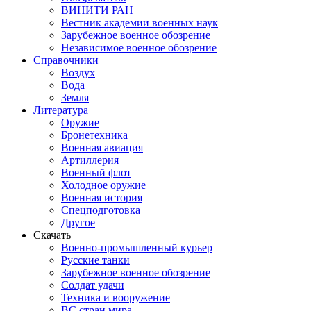
ВИНИТИ РАН
Вестник академии военных наук
Зарубежное военное обозрение
Независимое военное обозрение
Справочники
Воздух
Вода
Земля
Литература
Оружие
Бронетехника
Военная авиация
Артиллерия
Военный флот
Холодное оружие
Военная история
Спецподготовка
Другое
Скачать
Военно-промышленный курьер
Русские танки
Зарубежное военное обозрение
Солдат удачи
Техника и вооружение
ВС стран мира