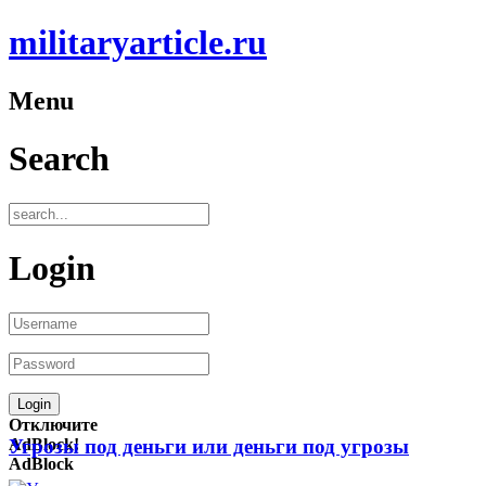
militaryarticle.ru
Menu
Search
Login
Отключите
AdBlock!
Угрозы под деньги или деньги под угрозы
AdBlock
—