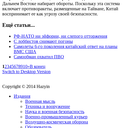
Дальнем Востоке набирает обороты. Поскольку эта система
включает противоракеты, размещенные на Тайване, Китай
воспринимает ее как угрозу своей безопасности.
Ещё статьи...
РФ-НАТО ни эйфории, ни слепого отторжения
С лоббистов снимают погоны
Самолеты 6-го поколения китайский ответ на планы
ВМС США
Самообман охватил ПВО
1
2
3
4
5
6
7
8
9
10
»
В конец
Switch to Desktop Version
Copyright © 2014 Hazyin
Издания
Военная мысль
Техника и вооружение
Наука и военная безопасность
Военно-промышленный курьер
Воздушно-космическая оборона
Обозреватель