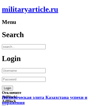
militaryarticle.ru
Menu
Search
Login
Отключите
AdBlock!
Политическая элита Казахстана успехи и
AdBlock
поражения
—