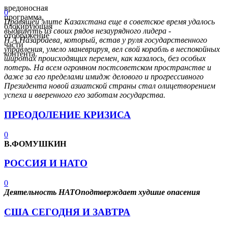
вредоносная
0
программа,
Правящей элите Казахстана еще в советское время удалось
блокирующая
выдвинуть из своих рядов незаурядного лидера -
отображение
Н.А.Назарбаева, который, встав у руля государственного
части
управления, умело маневрируя, вел свой корабль в неспокойных
контента.
широтах происходящих перемен, как казалось, без особых
потерь. На всем огромном постсоветском пространстве и
даже за его пределами имидж делового и прогрессивного
Президента новой азиатской страны стал олицетворением
успеха и вверенного его заботам государства.
ПРЕОДОЛЕНИЕ КРИЗИСА
0
В.ФОМУШКИН
РОССИЯ И НАТО
0
Деятельность НАТОподтверждает худшие опасения
США СЕГОДНЯ И ЗАВТРА