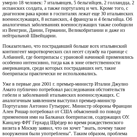
умерло 18 человек: 7 итальянцев, 5 бельгийцев, 2 голландца, 2
испанских солдата, а также португалец и чех. Кроме того, с
диагнозом рака крови в госпиталях лежат еще 30 итальянских
военнослужащих, 8 испанских, 4 француза и 4 бельгийца. Об
аналогичных заболеваниях военнослужащих также сообщили
из Венгрии, Дании, Германии, Великобритании и даже из
нейтральной Швейцарии.
Показательно, что пострадавший больше всех итальянский
контингент миротворческих сил несет службу на границе с
Албанией, где боеприпасы с урановой начинкой применялись
особенно интенсивно, тогда как в зоне ответственности
американцев, среди которых пострадавших нет, такие
боеприпасы практически не использовались.
Уже в первые дни 2001 г. премьер-министр Италии Джулио
Амато публично потребовал расследования обстоятельств
гибели и заболеваний итальянских военнослужащих. С
аналогичным заявлением выступил премьер-министр
Португалии Антонио Гутьеррес. Министр обороны Франции
Ален Ришар потребовал от США объяснений по поводу
применения ими на Балканах боеприпасов, содержащих ОУ.
Канцлер ФРГ Герхард Шрёдер во время рождественского
визита в Москву заявил, что он хочет "знать, почему такие
вооружения были употреблены". Таким образом, проблема