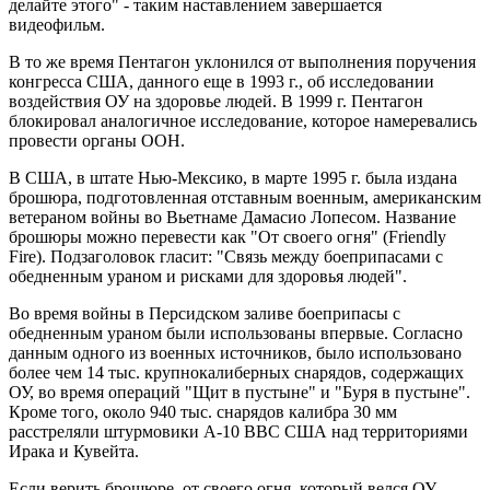
делайте этого" - таким наставлением завершается
видеофильм.
В то же время Пентагон уклонился от выполнения поручения
конгресса США, данного еще в 1993 г., об исследовании
воздействия ОУ на здоровье людей. В 1999 г. Пентагон
блокировал аналогичное исследование, которое намеревались
провести органы ООН.
В США, в штате Нью-Мексико, в марте 1995 г. была издана
брошюра, подготовленная отставным военным, американским
ветераном войны во Вьетнаме Дамасио Лопесом. Название
брошюры можно перевести как "От своего огня" (Friendly
Fire). Подзаголовок гласит: "Связь между боеприпасами с
обедненным ураном и рисками для здоровья людей".
Во время войны в Персидском заливе боеприпасы с
обедненным ураном были использованы впервые. Согласно
данным одного из военных источников, было использовано
более чем 14 тыс. крупнокалиберных снарядов, содержащих
ОУ, во время операций "Щит в пустыне" и "Буря в пустыне".
Кроме того, около 940 тыс. снарядов калибра 30 мм
расстреляли штурмовики А-10 ВВС США над территориями
Ирака и Кувейта.
Если верить брошюре, от своего огня, который велся ОУ-