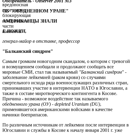
Обозреватель - Observer
2001 №
3
вредоносная
программа,
ОБ "ОБЕДНЕННОМ УРАНЕ"
блокирующая
отображение
АМЕРИКАНЦЫ ЗНАЛИ
части
Е.НОЖИН,
контента.
генерал-майор в отставке, профессор
"Балканский синдром"
Самым громким новогодним скандалом, о котором с тревогой
и возмущением сообщали и продолжают сообщать все
мировые СМИ, стал так называемый
"Балканский синдром"
-
заболевание лейкемией (раком крови) со случаями
смертельного исхода ряда военнослужащих различных стран,
принимавших участие в интервенции НАТО в Югославии, а
также в составе миротворческого контингента в Косове.
Причина - возможное воздействие так называемого
обедненного урана (ОУ) - depleted Uranium (DU)
,
применявшегося американскими войсками в качестве
начинки боеприпасов.
По различным источникам от лейкемии после интервенции в
Югославии и службы в Косове к началу января 2001 г. уже