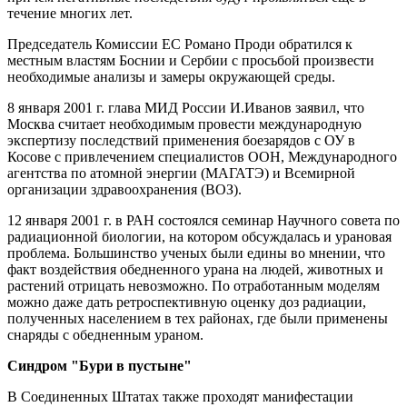
течение многих лет.
Председатель Комиссии ЕС Романо Проди обратился к
местным властям Боснии и Сербии с просьбой произвести
необходимые анализы и замеры окружающей среды.
8 января 2001 г. глава МИД России И.Иванов заявил, что
Москва считает необходимым провести международную
экспертизу последствий применения боезарядов с ОУ в
Косове с привлечением специалистов ООН, Международного
агентства по атомной энергии (МАГАТЭ) и Всемирной
организации здравоохранения (ВОЗ).
12 января 2001 г. в РАН состоялся семинар Научного совета по
радиационной биологии, на котором обсуждалась и урановая
проблема. Большинство ученых были едины во мнении, что
факт воздействия обедненного урана на людей, животных и
растений отрицать невозможно. По отработанным моделям
можно даже дать ретроспективную оценку доз радиации,
полученных населением в тех районах, где были применены
снаряды с обедненным ураном.
Синдром "Бури в пустыне"
В Соединенных Штатах также проходят манифестации