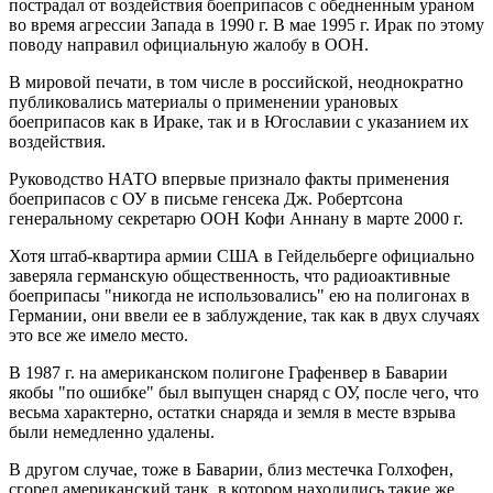
пострадал от воздействия боеприпасов с обедненным ураном
во время агрессии Запада в 1990 г. В мае 1995 г. Ирак по этому
поводу направил официальную жалобу в ООН.
В мировой печати, в том числе в российской, неоднократно
публиковались материалы о применении урановых
боеприпасов как в Ираке, так и в Югославии с указанием их
воздействия.
Руководство НАТО впервые признало факты применения
боеприпасов с ОУ в письме генсека Дж. Робертсона
генеральному секретарю ООН Кофи Аннану в марте 2000 г.
Хотя штаб-квартира армии США в Гейдельберге официально
заверяла германскую общественность, что радиоактивные
боеприпасы "никогда не использовались" ею на полигонах в
Германии, они ввели ее в заблуждение, так как в двух случаях
это все же имело место.
В 1987 г. на американском полигоне Графенвер в Баварии
якобы "по ошибке" был выпущен снаряд с ОУ, после чего, что
весьма характерно, остатки снаряда и земля в месте взрыва
были немедленно удалены.
В другом случае, тоже в Баварии, близ местечка Голхофен,
сгорел американский танк, в котором находились такие же