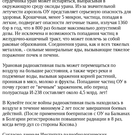
сердечника уран может испаряться, выбрасывая в
окружающую среду оксиды урана. Из-за значительной
летучести аэрозоль ОУ представляет серьезную опасность для
здоровья. Крошечная, менее 5 микрон, частица, попадая в
легкие, подвергает опасности легочные ткани, излучая 1360
бэр в год, что в 800 раз больше максимально допустимой
дозы. Не исключена и возможность попадания частиц в
желудочно-кишечный тракт, что может повлечь за собой
раковые образования. Соединения урана, как и всех тяжелых
металлов, - сильные минеральные яды, вызывающие тяжелое
поражение почек и печени.
Урановая радиоактивная пыль может перемещаться по
воздуху на большие расстояния, а также через реки и
подземные воды, вызывая заражения корней растений,
проникая в мясо, молоко и фрукты. Попадание частиц ОУ в
почву грозит ее "вечным" заражением, ибо период
полураспада И-238 составляет около 4,5 млрд. лет!
В Кувейте после войны радиоактивная пыль находилась в
воздухе в течение минимум 2 лет после завершения боевых
действий. (После применения боеприпасов с ОУ на Балканах
в Болгарии регистрировали повышение радиации в 8 раз,
когда ветер дул со стороны Косова.)
Согласно данным Института радиобиологических