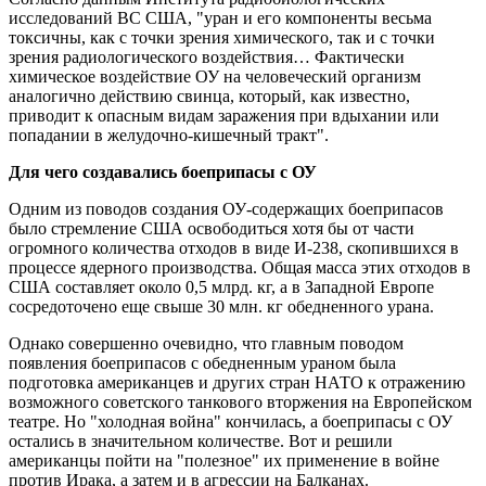
исследований ВС США, "уран и его компоненты весьма
токсичны, как с точки зрения химического, так и с точки
зрения радиологического воздействия… Фактически
химическое воздействие ОУ на человеческий организм
аналогично действию свинца, который, как известно,
приводит к опасным видам заражения при вдыхании или
попадании в желудочно-кишечный тракт".
Для чего создавались боеприпасы с ОУ
Одним из поводов создания ОУ-содержащих боеприпасов
было стремление США освободиться хотя бы от части
огромного количества отходов в виде И-238, скопившихся в
процессе ядерного производства. Общая масса этих отходов в
США составляет около 0,5 млрд. кг, а в Западной Европе
сосредоточено еще свыше 30 млн. кг обедненного урана.
Однако совершенно очевидно, что главным поводом
появления боеприпасов с обедненным ураном была
подготовка американцев и других стран НАТО к отражению
возможного советского танкового вторжения на Европейском
театре. Но "холодная война" кончилась, а боеприпасы с ОУ
остались в значительном количестве. Вот и решили
американцы пойти на "полезное" их применение в войне
против Ирака, а затем и в агрессии на Балканах.