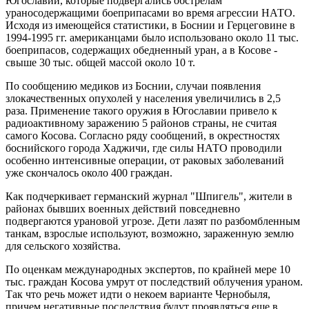
Югославии, которые подвергались обстрелам
ураносодержащими боеприпасами во время агрессии НАТО.
Исходя из имеющейся статистики, в Боснии и Герцеговине в
1994-1995 гг. американцами было использовано около 11 тыс.
боеприпасов, содержащих обедненный уран, а в Косове -
свыше 30 тыс. общей массой около 10 т.
По сообщению медиков из Боснии, случаи появления
злокачественных опухолей у населения увеличились в 2,5
раза. Применение такого оружия в Югославии привело к
радиоактивному заражению 5 районов страны, не считая
самого Косова. Согласно ряду сообщений, в окрестностях
боснийского города Хаджичи, где силы НАТО проводили
особенно интенсивные операции, от раковых заболеваний
уже скончалось около 400 граждан.
Как подчеркивает германский журнал "Шпигель", жители в
районах бывших военных действий повседневно
подвергаются урановой угрозе. Дети лазят по разбомбленным
танкам, взрослые используют, возможно, зараженную землю
для сельского хозяйства.
По оценкам международных экспертов, по крайней мере 10
тыс. граждан Косова умрут от последствий облучения ураном.
Так что речь может идти о некоем варианте Чернобыля,
причем негативные последствия будут проявляться еще в