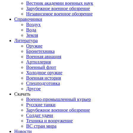
Вестник академии военных наук
Зарубежное военное обозрение
Независимое военное обозрение
Справочники
Воздух
Вода
Земля
Литература
Оружие
Бронетехника
Военная авиация
Артиллерия
Военный флот
Холодное оружие
Военная история
Спецподготовка
Другое
Скачать
Военно-промышленный курьер
Русские танки
Зарубежное военное обозрение
Солдат удачи
Техника и вооружение
ВС стран мира
Новости