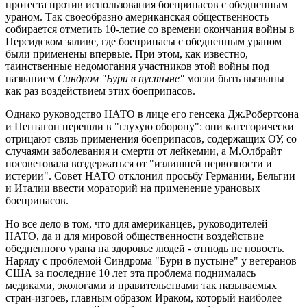
протеста против использования боеприпасов с обедненным
ураном. Так своеобразно американская общественность
собирается отметить 10-летие со времени окончания войны в
Персидском заливе, где боеприпасы с обедненным ураном
были применены впервые. При этом, как известно,
таинственные недомогания участников этой войны под
названием
Синдром "Бури в пустыне"
могли быть вызваны
как раз воздействием этих боеприпасов.
Однако руководство НАТО в лице его генсека Дж.Робертсона
и Пентагон перешли в "глухую оборону": они категорически
отрицают связь применения боеприпасов, содержащих ОУ, со
случаями заболевания и смерти от лейкемии, а М.Олбрайт
посоветовала воздержаться от "излишней нервозности и
истерии". Совет НАТО отклонил просьбу Германии, Бельгии
и Италии ввести мораторий на применение урановых
боеприпасов.
Но все дело в том, что для американцев, руководителей
НАТО, да и для мировой общественности воздействие
обедненного урана на здоровье людей - отнюдь не новость.
Наряду с проблемой Синдрома "Бури в пустыне" у ветеранов
США за последние 10 лет эта проблема поднималась
медиками, экологами и правительствами так называемых
стран-изгоев, главным образом Ираком, который наиболее