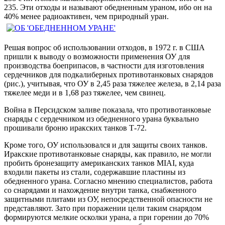
235. Эти отходы и называют обедненным ураном, ибо он на
40% менее радиоактивен, чем природный уран.
Решая вопрос об использовании отходов, в 1972 г. в США
пришли к выводу о возможности применения ОУ для
производства боеприпасов, в частности для изготовления
сердечников для подкалиберных противотанковых снарядов
(рис.), учитывая, что ОУ в 2,45 раза тяжелее железа, в 2,14 раза
тяжелее меди и в 1,68 раз тяжелее, чем свинец.
Война в Персидском заливе показала, что противотанковые
снаряды с сердечником из обедненного урана буквально
прошивали броню иракских танков Т-72.
Кроме того, ОУ использовался и для защиты своих танков.
Иракские противотанковые снаряды, как правило, не могли
пробить бронезащиту американских танков MIAI, куда
входили пакеты из стали, содержавшие пластины из
обедненного урана. Согласно мнению специалистов, работа
со снарядами и нахождение внутри танка, снабженного
защитными плитами из ОУ, непосредственной опасности не
представляют. Зато при поражении цели таким снарядом
формируются мелкие осколки урана, а при горении до 70%