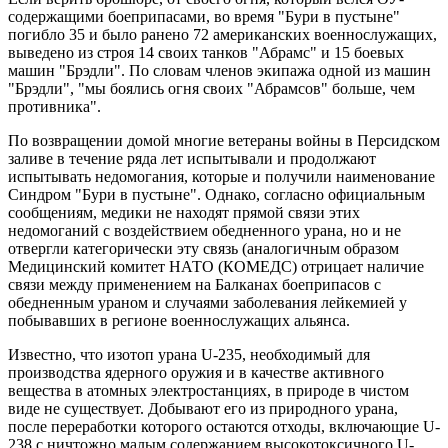
содержащими боеприпасами, во время "Бури в пустыне"
погибло 35 и было ранено 72 американских военнослужащих,
выведено из строя 14 своих танков "Абрамс" и 15 боевых
машин "Брэдли". По словам членов экипажа одной из машин
"Брэдли", "мы боялись огня своих "Абрамсов" больше, чем
противника".
По возвращении домой многие ветераны войны в Персидском
заливе в течение ряда лет испытывали и продолжают
испытывать недомогания, которые и получили наименование
Синдром "Бури в пустыне". Однако, согласно официальным
сообщениям, медики не находят прямой связи этих
недомоганий с воздействием обедненного урана, но и не
отвергли категорически эту связь (аналогичным образом
Медицинский комитет НАТО (КОМЕДС) отрицает наличие
связи между применением на Балканах боеприпасов с
обедненным ураном и случаями заболевания лейкемией у
побывавших в регионе военнослужащих альянса.
Известно, что изотоп урана U-235, необходимый для
производства ядерного оружия и в качестве активного
вещества в атомных электростанциях, в природе в чистом
виде не существует. Добывают его из природного урана,
после переработки которого остаются отходы, включающие U-
238 с ничтожно малым содержанием высокотоксичного U-