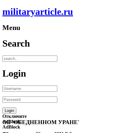
militaryarticle.ru
Menu
Search
Login
Отключите
AdBlock!
ОБ 'ОБЕДНЕННОМ УРАНЕ'
AdBlock
—