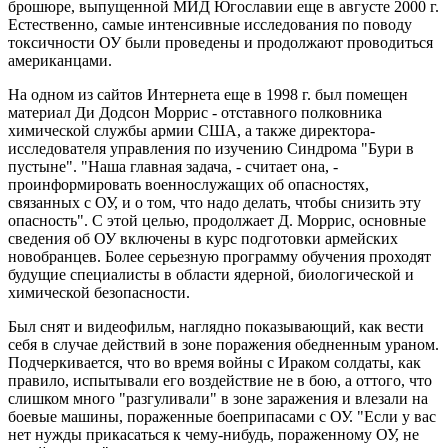
брошюре, выпущенной МИД Югославии еще в августе 2000 г.
Естественно, самые интенсивные исследования по поводу
токсичности ОУ были проведены и продолжают проводиться
американцами.
На одном из сайтов Интернета еще в 1998 г. был помещен
материал Ди Додсон Моррис - отставного полковника
химической службы армии США, а также директора-
исследователя управления по изучению Синдрома "Бури в
пустыне". "Наша главная задача, - считает она, -
проинформировать военнослужащих об опасностях,
связанных с ОУ, и о том, что надо делать, чтобы снизить эту
опасность". С этой целью, продолжает Д. Моррис, основные
сведения об ОУ включены в курс подготовки армейских
новобранцев. Более серьезную программу обучения проходят
будущие специалисты в области ядерной, биологической и
химической безопасности.
Был снят и видеофильм, наглядно показывающий, как вести
себя в случае действий в зоне поражения обедненным ураном.
Подчеркивается, что во время войны с Ираком солдаты, как
правило, испытывали его воздействие не в бою, а оттого, что
слишком много "разгуливали" в зоне заражения и влезали на
боевые машины, пораженные боеприпасами с ОУ. "Если у вас
нет нужды прикасаться к чему-нибудь, пораженному ОУ, не