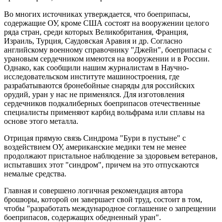
Во многих источниках утверждается, что боеприпасы,
содержащие ОУ, кроме США состоят на вооружении целого
ряда стран, среди которых Великобритания, Франция,
Израиль, Турция, Саудовская Аравия и др. Согласно
английскому военному справочнику "Джейн", боеприпасы с
урановым сердечником имеются на вооружении и в России.
Однако, как сообщили нашим журналистам в Научно-
исследовательском институте машиностроения, где
разрабатываются бронебойные снаряды для российских
орудий, уран у нас не применялся. Для изготовления
сердечников подкалиберных боеприпасов отечественные
специалисты применяют карбид вольфрама или сплавы на
основе этого металла.
Отрицая прямую связь Синдрома "Бури в пустыне" с
воздействием ОУ, американские медики тем не менее
продолжают пристальное наблюдение за здоровьем ветеранов,
испытавших этот "синдром", причем на это отпускаются
немалые средства.
Главная и совершено логичная рекомендация автора
брошюры, которой он завершает свой труд, состоит в том,
чтобы "разработать международное соглашение о запрещении
боеприпасов, содержащих обедненный уран".