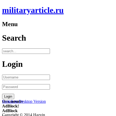
militaryarticle.ru
Menu
Search
Login
Отключите
Switch to Desktop Version
AdBlock!
AdBlock
Copyright © 2014 Hazyin
—