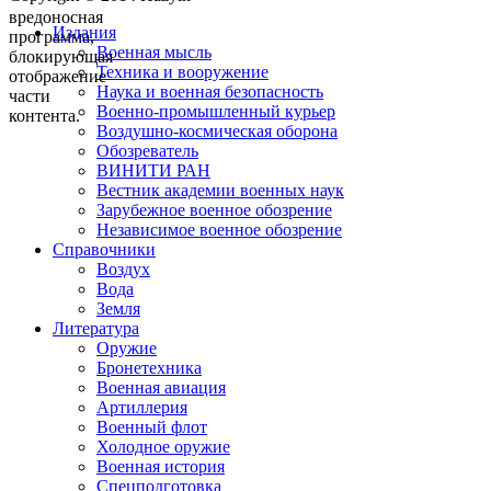
вредоносная
Издания
программа,
Военная мысль
блокирующая
Техника и вооружение
отображение
Наука и военная безопасность
части
Военно-промышленный курьер
контента.
Воздушно-космическая оборона
Обозреватель
ВИНИТИ РАН
Вестник академии военных наук
Зарубежное военное обозрение
Независимое военное обозрение
Справочники
Воздух
Вода
Земля
Литература
Оружие
Бронетехника
Военная авиация
Артиллерия
Военный флот
Холодное оружие
Военная история
Спецподготовка