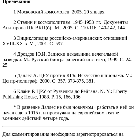
Примечания
1 Московский комсомолец. 2005. 20 января.
2 Сталин и космополитизм. 1945-1953 гг. Документы
Агитпропа ЦК ВКП(б). М., 2005. С. 110-116, 140-142, 144.
3 Энциклопедия российско-американских отношений
XVIII-XX в. М., 2001. С. 597.
4 Дроздов Ю.И. Записки начальника нелегальной
разведки. М.: Русский биографический институт, 1999. С. 24-
25.
5 Даллес А. ЦРУ против КГБ: Искусство шпионажа. М.:
Центр-полиграф, 2000. С. 357, 373-375, 381.
6 Клайн Р. ЦРУ от Рузвельта до Рейгана. N.-Y.: Liberty
Publishing House, 1988. Р. 15, 166, 186.
* В разведке Даллес не был новичком - работать в ней он
начал еще в 1915 г. и прослужил на европейском театре
военных действий четыре года.
Для комментирования необходимо зарегистрироваться на