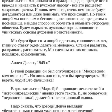
предательство. Национализм и вражда народов, прежде всего
вражда и ненависть к русскому народу - все это расцветет
махровым цветом. И лишь немногие, очень немногие будут
догадываться или даже понимать, что происходит. Но таких
людей мы поставим в беспомощное положение, превратим в
посмешище, найдем способ их оболгать и объявить отбросами
общества. Будем вырывать духовные корни, опошлять и
уничтожать основы духовной нравственности.
Мы будем браться за людей с детских, с юношеских лет,
главную ставку будем делать на молодежь. Станем разлагать,
развращать, растлевать ее, Мы сделаем из них циников,
пошляков, космополитов.
Аллен Даллес, 1945 г."
В такой редакции он был опубликован в "Московском
комсомольце"1. Но лишь для того, что бы предупредить: Не
верьте, люди! Это фальшивка!
В доказательство Марк Дейч приводит лексический и
"источниковедческий" анализ этого текста. И, не обнаружив
"первоисточника", делает безапелляционный вывод.
Надо сказать, что доводы Дейча выглядят
убедительными: с ними уже согласился телеведущий