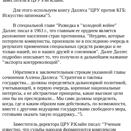
заместитель в ЦРУ Рэй Клайн.
Для этого используем книгу Даллеса "ЦРУ против КГБ:
Искусство шпионажа"5.
В специальной главе "Разведка в "холодной войне"
Даллес писал в 1963 г., что главным ее орудием является
разложение населения стран противника. "Неудачи, которые
потерпели коммунисты, произошли не в последнюю очередь в
результате применения специальных средств разведки и не
только нашей, но и наших друзей и союзников". Далее Даллес
подробно описывает то, что получило в дальнейшем название
"экспорта контрреволюций".
Обратимся к заключительным строкам указанной главы
сочинения Аллена Даллеса: "Стратегия и тактика
государства... должны определяться дальнозоркой политикой,
учитывающей, в первую очередь, коренные национальные
интересы, а не абстрактные принципы, какие высокие цели
они бы ни преследовали... Мы сами должны определить,
когда, где и каким образом нам действовать, по возможности,
вместе с другими ведущими государствами свободного мира,
готовыми оказать такую поддержку..."5.
Заместитель директора ЦРУ Р.Клайн писал: "Ученым
известно, что судьбы народов формируются комплексом