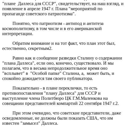
"плане Даллеса для СССР", свидетельствует, на наш взгляд, и
появление в апреле 1947 г. Плана "мероприятий по
пропаганде советского патриотизма".
Понятно, что патриотизм - антипод и антитеза
космополитизму, в том числе и в его американской
интерпретации.
Обратим внимание и на тот факт, что план этот был,
естественно, секретным2.
Равно как и сообщение разведки Сталину о содержании
"плана Даллеса", если оно, конечно, существовало. И мы
полагаем, что в весьма непродолжительное время оно
"всплывет" в "Особой папке" Сталина, а, может быть, и
спокойно дожидается там своего публикатора.
Показательно - в плане переклички, то есть
противопоставления "плану Даллеса" для СССР и
выступление члена Политбюро ЦК Г.М.Маленкова на
совещании представителей компартий 22 сентября 1947 г.2.
При этом очевидно, что советские представители, даже
осведомленные, не должны были показать США, что им
известен "замысел" Даллеса.