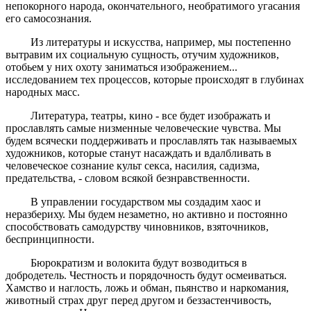
непокорного народа, окончательного, необратимого угасания
его самосознания.
Из литературы и искусства, например, мы постепенно
вытравим их социальную сущность, отучим художников,
отобьем у них охоту заниматься изображением...
исследованием тех процессов, которые происходят в глубинах
народных масс.
Литература, театры, кино - все будет изображать и
прославлять самые низменные человеческие чувства. Мы
будем всячески поддерживать и прославлять так называемых
художников, которые станут насаждать и вдалбливать в
человеческое сознание культ секса, насилия, садизма,
предательства, - словом всякой безнравственности.
В управлении государством мы создадим хаос и
неразбериху. Мы будем незаметно, но активно и постоянно
способствовать самодурству чиновников, взяточников,
беспринципности.
Бюрократизм и волокита будут возводиться в
добродетель. Честность и порядочность будут осмеиваться.
Хамство и наглость, ложь и обман, пьянство и наркомания,
животный страх друг перед другом и беззастенчивость,