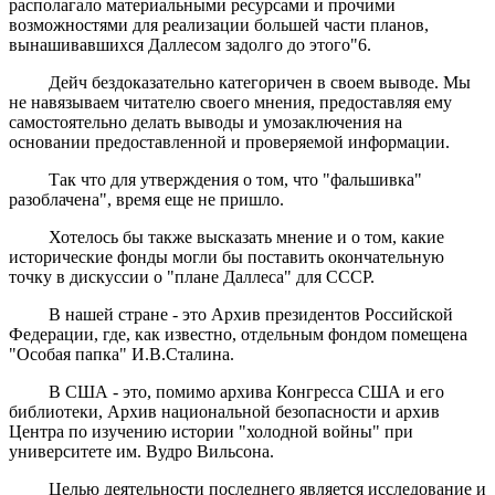
располагало материальными ресурсами и прочими
возможностями для реализации большей части планов,
вынашивавшихся Даллесом задолго до этого"6.
Дейч бездоказательно категоричен в своем выводе. Мы
не навязываем читателю своего мнения, предоставляя ему
самостоятельно делать выводы и умозаключения на
основании предоставленной и проверяемой информации.
Так что для утверждения о том, что "фальшивка"
разоблачена", время еще не пришло.
Хотелось бы также высказать мнение и о том, какие
исторические фонды могли бы поставить окончательную
точку в дискуссии о "плане Даллеса" для СССР.
В нашей стране - это Архив президентов Российской
Федерации, где, как известно, отдельным фондом помещена
"Особая папка" И.В.Сталина.
В США - это, помимо архива Конгресса США и его
библиотеки, Архив национальной безопасности и архив
Центра по изучению истории "холодной войны" при
университете им. Вудро Вильсона.
Целью деятельности последнего является исследование и