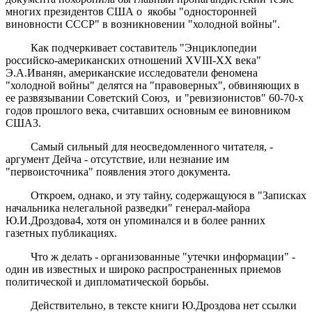
многих президентов США о якобы "односторонней
виновности СССР" в возникновении "холодной войны".
Как подчеркивает составитель "Энциклопедии
российско-американских отношений XVIII-XX века"
Э.А.Иванян, американские исследователи феномена
"холодной войны" делятся на "правоверных", обвиняющих в
ее развязывании Советский Союз, и "ревизионистов" 60-70-х
годов прошлого века, считавших основным ее виновником
США3.
Самый сильный для неосведомленного читателя, -
аргумент Дейча - отсутствие, или незнание им
"первоисточника" появления этого документа.
Откроем, однако, и эту тайну, содержащуюся в "Записках
начальника нелегальной разведки" генерал-майора
Ю.И.Дроздова4, хотя он упоминался и в более ранних
газетных публикациях.
Что ж делать - организованные "утечки информации" -
один ив известных и широко распространенных приемов
политической и дипломатической борьбы.
Действительно, в тексте книги Ю.Дроздова нет ссылки