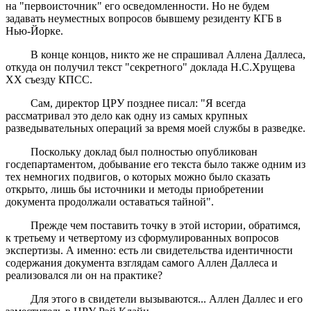
на "первоисточник" его осведомленности. Но не будем
задавать неуместных вопросов бывшему резиденту КГБ в
Нью-Йорке.
В конце концов, никто же не спрашивал Аллена Даллеса,
откуда он получил текст "секретного" доклада Н.С.Хрущева
XX съезду КПСС.
Сам, директор ЦРУ позднее писал: "Я всегда
рассматривал это дело как одну из самых крупных
разведывательных операций за время моей службы в разведке.
Поскольку доклад был полностью опубликован
госдепартаментом, добывание его текста было также одним из
тех немногих подвигов, о которых можно было сказать
открыто, лишь бы источники и методы приобретении
документа продолжали оставаться тайной".
Прежде чем поставить точку в этой истории, обратимся,
к третьему и четвертому из сформулированных вопросов
экспертизы. А именно: есть ли свидетельства идентичности
содержания документа взглядам самого Аллен Даллеса и
реализовался ли он на практике?
Для этого в свидетели вызываются... Аллен Даллес и его