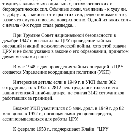
трудноулавливаемых социальных, психологических и
бюрократических сил. Обычные люди, чья жизнь - к худу ли,
к добру ли, - зависит от игры этих сил, редко понимают это,
разве что смутно и весьма поверхностно. Одной из таких сил -
с начала 40-х годов стала разведка...
При Трумэне Совет национальной безопасности в
декабре 1947 г. возложил на ЦРУ проведение тайных
операций и акций психологической войны, хотя этой задачи
ЦРУ и не было указано в законе о его образовании, принятом
двумя месяцами ранее.
В мае 1948 г. для проведения тайных операций в ЦРУ
создается Управление координации политики (УКП).
Интересная деталь: если в 1949 г. в УКП были 302
сотрудника, то в 1952 г. 2812 чел. трудились только в его
вашингтонской штаб-квартире, не считая 3142 сотрудников,
работавших за границей.
Бюджет УКП увеличился с 5 млн. долл. в 1949 г. до 82
млн. долл. в 1952 г., поглощая львиную долю средств,
ассигновывавшихся для работы ЦРУ.
К февралю 1953 г., подчеркивает Клайн, "ЦРУ