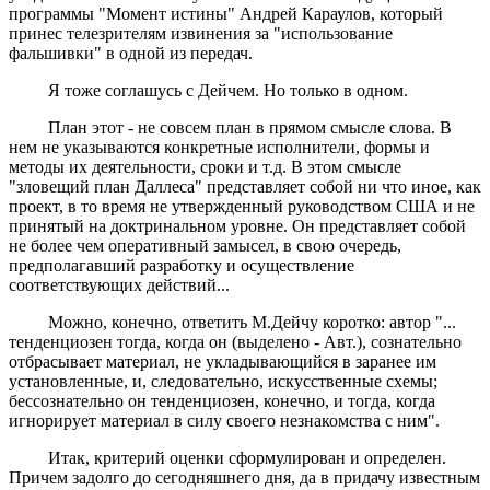
программы "Момент истины" Андрей Караулов, который
принес телезрителям извинения за "использование
фальшивки" в одной из передач.
Я тоже соглашусь с Дейчем. Но только в одном.
План этот - не совсем план в прямом смысле слова. В
нем не указываются конкретные исполнители, формы и
методы их деятельности, сроки и т.д. В этом смысле
"зловещий план Даллеса" представляет собой ни что иное, как
проект, в то время не утвержденный руководством США и не
принятый на доктринальном уровне. Он представляет собой
не более чем оперативный замысел, в свою очередь,
предполагавший разработку и осуществление
соответствующих действий...
Можно, конечно, ответить М.Дейчу коротко: автор "...
тенденциозен тогда, когда он (выделено - Авт.), сознательно
отбрасывает материал, не укладывающийся в заранее им
установленные, и, следовательно, искусственные схемы;
бессознательно он тенденциозен, конечно, и тогда, когда
игнорирует материал в силу своего незнакомства с ним".
Итак, критерий оценки сформулирован и определен.
Причем задолго до сегодняшнего дня, да в придачу известным