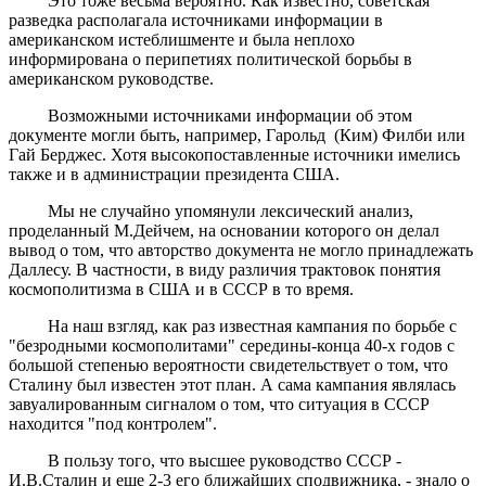
Это тоже весьма вероятно. Как известно, советская
разведка располагала источниками информации в
американском истеблишменте и была неплохо
информирована о перипетиях политической борьбы в
американском руководстве.
Возможными источниками информации об этом
документе могли быть, например, Гарольд (Ким) Филби или
Гай Берджес. Хотя высокопоставленные источники имелись
также и в администрации президента США.
Мы не случайно упомянули лексический анализ,
проделанный М.Дейчем, на основании которого он делал
вывод о том, что авторство документа не могло принадлежать
Даллесу. В частности, в виду различия трактовок понятия
космополитизма в США и в СССР в то время.
На наш взгляд, как раз известная кампания по борьбе с
"безродными космополитами" середины-конца 40-х годов с
большой степенью вероятности свидетельствует о том, что
Сталину был известен этот план. А сама кампания являлась
завуалированным сигналом о том, что ситуация в СССР
находится "под контролем".
В пользу того, что высшее руководство СССР -
И.В.Сталин и еще 2-3 его ближайших сподвижника, - знало о