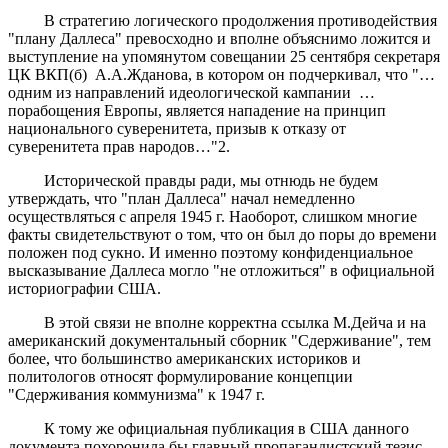
В стратегию логического продолжения противодействия
"плану Даллеса" превосходно и вполне объяснимо ложится и
выступление на упомянутом совещании 25 сентября секретаря
ЦК ВКП(б) А.А.Жданова, в котором он подчеркивал, что "…
одним из направлений идеологической кампании …
порабощения Европы, является нападение на принцип
национального суверенитета, призыв к отказу от
суверенитета прав народов…"2.
Исторической правды ради, мы отнюдь не будем
утверждать, что "план Даллеса" начал немедленно
осуществляться с апреля 1945 г. Наоборот, слишком многие
факты свидетельствуют о том, что он был до поры до времени
положен под сукно. И именно поэтому конфиденциальное
высказывание Даллеса могло "не отложиться" в официальной
историографии США.
В этой связи не вполне корректна ссылка М.Дейча и на
американский документальный сборник "Сдерживание", тем
более, что большинство американских историков и
политологов относят формулирование концепции
"Сдерживания коммунизма" к 1947 г.
К тому же официальная публикация в США данного
документа похоронила бы главный пропагандистский тезис