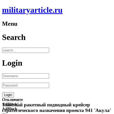
militaryarticle.ru
Menu
Search
Login
Отключите
AdBlock!
Тяжёлый ракетный подводный крейсер
AdBlock
стратегического назначения проекта 941 'Акула'
—