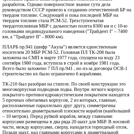
разработок. Однако поверхностное знание сути дела
руководством СССР привело к созданию отечественной БР на
твердом топливе. Следующей и пока последней МБР на
твердом топливе стала РСМ-52. Трехступенчатая
твердотопливная МБР с дальностью полета 8300 км и с 10-ю
головками индивидуального наведения ("Трайдент I" – 7400
км, а "Трайдент II" - 8000 км).
ПЛАРБ пр.941 (шифр "Акула") является единственным
носителем 20 МБР РСМ-52. Головная ПЛ ТК-208 была
заложена на СМП в марте 1977 года, спущена на воду 23
сентября 1980 года, вступила в строй в ноябре 1981 года.
Всего было заложено 7 ПЛ пр.941 , но из-за договора ОСВ-1
строительство их было ограничено 6 кораблями.
ТК-210 был разобран на стапеле. По своей конструкции это
многокорпусная подводная лодка. Внутри легкого корпуса
покрытого противогидроакустическим покрытием находится
5 прочных обитаемых корпусов, 2 из которых, главные,
расположенные параллельно друг другу, симметричны
относительно диаметральной плоскости корабля (наибольший
– 10 метров). Перед рубкой корабля, между главными
корпусами размещены в два ряда 20 шахт для МБР. В носовой
части, между корпусами, сверху, находится торпедный отсек.
Позади шахт, над главными корпусами в диаметральной