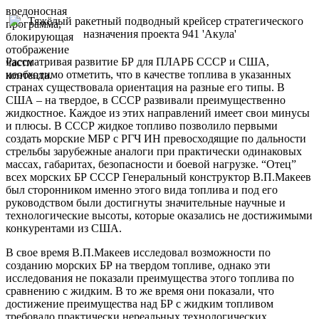
вредоносная
программа,
блокирующая
отображение
Рассматривая развитие БР для ПЛАРБ СССР и США,
части
необходимо отметить, что в качестве топлива в указанных
контента.
странах существовала ориентация на разные его типы. В
США – на твердое, в СССР развивали преимущественно
жидкостное. Каждое из этих направлений имеет свои минусы
и плюсы. В СССР жидкое топливо позволило первыми
создать морские МБР с РГЧ ИН превосходящие по дальности
стрельбы зарубежные аналоги при практически одинаковых
массах, габаритах, безопасности и боевой нагрузке. “Отец”
всех морских БР СССР Генеральный конструктор В.П.Макеев
был сторонником именно этого вида топлива и под его
руководством были достигнуты значительные научные и
технологические высоты, которые оказались не достижимыми
конкурентами из США.
В свое время В.П.Макеев исследовал возможности по
созданию морских БР на твердом топливе, однако эти
исследования не показали преимущества этого топлива по
сравнению с жидким. В то же время они показали, что
достижение преимущества над БР с жидким топливом
требовало практически нереальных технологических