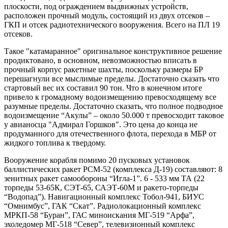
плоскости, под ограждением выдвижных устройств,
расположен прочный модуль, состоящий из двух отсеков –
ГКП и отсек радиотехнического вооружения. Всего на ПЛ 19
отсеков.
Такое "катамаранное" оригинальное конструктивное решение
продиктовано, в основном, невозможностью вписать в
прочный корпус ракетные шахты, поскольку размеры БР
перешагнули все мыслимые пределы. Достаточно сказать что
стартовый вес их составил 90 тон. Что в конечном итоге
привело к громадному водоизмещению превосходящему все
разумные пределы. Достаточно сказать, что полное подводное
водоизмещение “Акулы” – около 50.000 т превосходит таковое
у авианосца "Адмирал Горшков". Это цена до конца не
продуманного для отечественного флота, перехода в МБР от
жидкого топлива к твердому.
Вооружение корабля помимо 20 пусковых установок
баллистических ракет РСМ-52 (комплекса Д-19) составляют: 8
зенитных ракет самообороны “Игла-1”. 6 - 533 мм ТА (22
торпеды 53-65К, СЭТ-65, САЭТ-60М и ракето-торпеды
“Водопад”). Навигационный комплекс Тобол-941, БИУС
“Омнимбус”, ГАК “Скат”. Радиолокационный комплекс
МРКП-58 “Буран”, ГАС миноискания МГ-519 “Арфа”,
эхоледомер МГ-518 “Север”, телевизионный комплекс