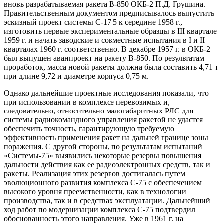
вновь разрабатываемая ракета В-850 ОКБ-2 П.Д. Грушина.
Правительственным документом предписывалось выпустить
эскизный проект системы С-17 5 к середине 1958 г.,
изготовить первые экспериментальные образцы в III квартале
1959 г. и начать заводские и совместные испытания в I и II
кварталах 1960 г. соответственно. В декабре 1957 г. в ОКБ-2
был выпущен аванпроект на ракету В-850. По результатам
проработок, масса новой ракеты должна была составить 4,71 т
при длине 9,72 и диаметре корпуса 0,75 м.
Однако дальнейшие проектные исследования показали, что
при использовании в комплексе перевозимых и,
следовательно, относительно малогабаритных РЛС для
системы радиокомандного управления ракетой не удастся
обеспечить точность, гарантирующую требуемую
эффективность применения ракет на дальней границе зоны
поражения. С другой стороны, по результатам испытаний
«Системы-75» выявились некоторые резервы повышения
дальности действия как ее радиоэлектронных средств, так и
ракеты. Реализация этих резервов достигалась путем
эволюционного развития комплекса С-75 с обеспечением
высокого уровня преемственности, как в технологии
производства, так и в средствах эксплуатации. Дальнейший
ход работ по модернизации комплекса С-75 подтвердил
обоснованность этого направления. Уже в 1961 г. на