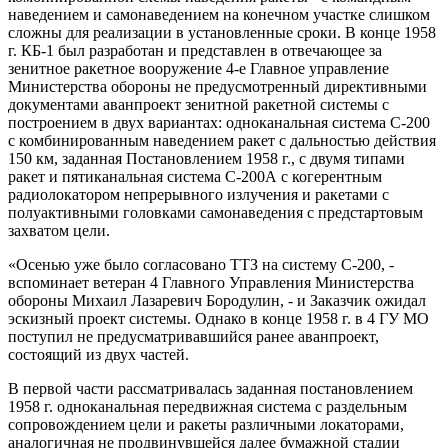
наведением и самонаведением на конечном участке слишком
сложны для реализации в установленные сроки. В конце 1958
г. КБ-1 был разработан и представлен в отвечающее за
зенитное ракетное вооружение 4-е Главное управление
Министерства обороны не предусмотренный директивными
документами аванпроект зенитной ракетной системы с
построением в двух вариантах: одноканальная система С-200
с комбинированным наведением ракет с дальностью действия
150 км, заданная Постановлением 1958 г., с двумя типами
ракет и пятиканальная система С-200А с когерентным
радиолокатором непрерывного излучения и ракетами с
полуактивными головками самонаведения с предстартовым
захватом цели.
«Осенью уже было согласовано ТТЗ на систему С-200, -
вспоминает ветеран 4 Главного Управления Министерства
обороны Михаил Лазаревич Бородулин, - и Заказчик ожидал
эскизный проект системы. Однако в конце 1958 г. в 4 ГУ МО
поступил не предусматривавшийся ранее аванпроект,
состоящий из двух частей.
В первой части рассматривалась заданная постановлением
1958 г. одноканальная передвижная система с раздельным
сопровождением цели и ракеты различными локаторами,
аналогичная не продвинувшейся далее бумажной стадии