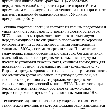
применили линию связи «ракета-РПЦ» с бортовым
передатчиком малой мощности на ракете и простейшим
приемником с широкоугольной антенной на РПЦ. При отказе
или неправильном функционировании ЗУР линия
прекращала работу.
Техника стартовой позиции состояла из кабины подготовки и
управления стартом ракет К-3, шести пусковых установок
5П72, каждая из которых могла комплектоваться двумя
передвигающимися по специально проложенным коротким
рельсовым путям автоматизированными заряжающими
машинами 5Ю24, системы энергопитания. Применение
заряжающих машин обеспечивало быструю, без длительной
взаимной выставки со средствами заряжания, подачу на
пусковые установки тяжелых ракет, слишком громоздких для
проведения ручной перезарядки по типу комплексов С-75.
Впрочем, предусматривалось и пополнение израсходованного
боекомплекта доставкой ракет на пусковую установку из
технического дивизиона автодорожными средствами - на
транспортно-перегрузочной машине 5Т83. После этого, при
благоприятной тактической обстановке, можно было
перевести ракеты с пусковой установки на машины 5Ю24.
Техническое задание на разработку стартового комплекса и
технической позиции, на которой должны были выполняться