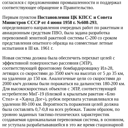
согласился с предложениями промышленности и поддержал
соответствующее обращение в Правительство.
Первым пунктом
Постановления ЦК КПСС и Совета
Министров СССР от 4 июня 1958 г. №608-293
,
определившего направления очередных работ по ракетным и
авиационным средствам ПВО, была задана разработка
перевозимой зенитной ракетной системы С-200 со сроком
представления опытного образца на совместные летные
испытания в III кв. 1961 г.
Новая система должна была обеспечить перехват целей с
эффективной поверхностью рассеяния (ЭПР),
соответствующей фронтовому бомбардировщику Ил-28,
летящих со скоростями до 3500 км/ч на высотах от 5 до 35 км,
на удалении до 150 км. Аналогичные цели со скоростями до
2000 км/ч должны были поражаться на дальностях 180-200 км.
Для высокоскоростных объектов с ЭПР, соответствующей
истребителю МиГ-19 (близкой к крылатым ракетам «Блю
Стил» и «Хаунд Дог»), рубеж перехвата устанавливался на
удалении 80-100 км. Вероятность поражения целей должна
была составлять 0,7-0,8 на всех рубежах. Таким образом, по
уровню заданных тактико-технических характеристик
создаваемая одноканальная перевозимая система, в основном,
не уступала разрабатывавшейся в это же время стационарной