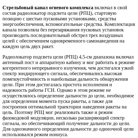
Стрельбовый канал огневого комплекса
включал в свой
состав радиолокатор подсвета цели (РПЦ), стартовую
позицию с шестью пусковыми установками, средства
энергообеспечения, вспомогательные средства. Комплектация
канала позволяла без перезаряжания пусковых установок
производить последовательный обстрел трех воздушных
целей с обеспечением одновременного самонаведения на
каждую цель двух ракет.
Радиолокатор подсвета цели (РПЦ) 4,5-см диапазона включал
антенный пост и аппаратную кабину и мог работать в режиме
когерентного непрерывного излучения, чем достигался узкий
спектр зондирующего сигнала, обеспечивались высокая
помехоустойчивость и наибольшая дальность обнаружения
цели. При этом достигалась простота исполнения и
надежность работы ГСН. Однако в этом режиме не
осуществлялось определение дальности до цели, необходимое
для определения момента пуска ракеты, а также для
построения оптимальной траектории наведения ракеты на
цель. Поэтому РПЦ мог реализовать также и режим
фазокодовой модуляции, несколько расширяющий спектр
сигнала, но обеспечивающий получение дальности до цели.
Для однозначного определения дальности до одиночной цели
использовался режим нониуса.