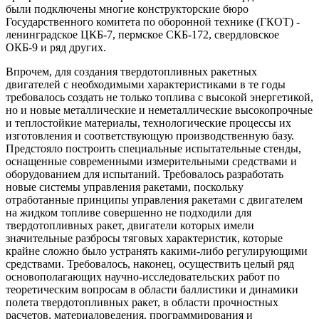
были подключены многие конструкторские бюро
Государственного комитета по оборонной технике (ГКОТ) -
ленинградское ЦКБ-7, пермское СКБ-172, свердловское
ОКБ-9 и ряд других.
Впрочем, для создания твердотопливных ракетных
двигателей с необходимыми характеристиками в те годы
требовалось создать не только топлива с высокой энергетикой,
но и новые металлические и неметаллические высокопрочные
и теплостойкие материалы, технологические процессы их
изготовления и соответствующую производственную базу.
Предстояло построить специальные испытательные стенды,
оснащенные современными измерительными средствами и
оборудованием для испытаний. Требовалось разработать
новые системы управления ракетами, поскольку
отработанные принципы управления ракетами с двигателем
на жидком топливе совершенно не подходили для
твердотопливных ракет, двигатели которых имели
значительные разбросы тяговых характеристик, которые
крайне сложно было устранять какими-либо регулирующими
средствами. Требовалось, наконец, осуществить целый ряд
основополагающих научно-исследовательских работ по
теоретическим вопросам в области баллистики и динамики
полета твердотопливных ракет, в области прочностных
расчетов, материаловедения, программирования и