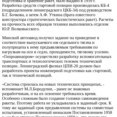
подготовка и хранение ракет, было выдано в 1959 г.
Разработка средств стартовой позиции производилась КБ-4
(подразделением ленинградского ЦКБ-34) под руководством
Б.Г. Бочкова, а затем А.Ф. Уткина (брата известного
конструктора стратегических баллистических ракет). Расчеты
на прочность всех образцов техники выполнялись отделом
Ю.Р. Волковысского.
Минский автозавод получил задание на приведение в
соответствие выпускаемого им седельного тягача и
полуприцепа к нему предъявляемым требованиям по
нагрузкам на оси и седло, проходимости, тяговому усилию.
«Гипроавиапром» осуществлял разработку вспомогательных
транспортных и технологических тележек технической
позиции. Ленинградский филиал ЦПИ-20 должен был
разработать проекты инженерной подготовки как стартовой,
так и технической позиций.
«Система строилась на новых технических принципах, -
вспоминает М.Л.Бородулин, - ранее не знакомых
разработчикам, и на их освоение требовалось время.
Особенно сложным было создание головки самонаведения
ракеты. Поэтому работа не укладывалась в заданный срок. К
тому же заданный срок предъявления системы на совместные
испытания, установленный июньским Постановлением 1958