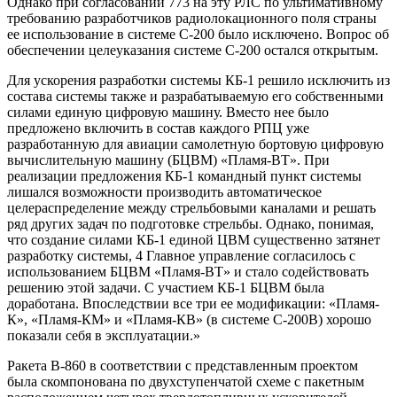
Однако при согласовании 773 на эту РЛС по ультимативному
требованию разработчиков радиолокационного поля страны
ее использование в системе С-200 было исключено. Вопрос об
обеспечении целеуказания системе С-200 остался открытым.
Для ускорения разработки системы КБ-1 решило исключить из
состава системы также и разрабатываемую его собственными
силами единую цифровую машину. Вместо нее было
предложено включить в состав каждого РПЦ уже
разработанную для авиации самолетную бортовую цифровую
вычислительную машину (БЦВМ) «Пламя-ВТ». При
реализации предложения КБ-1 командный пункт системы
лишался возможности производить автоматическое
целераспределение между стрельбовыми каналами и решать
ряд других задач по подготовке стрельбы. Однако, понимая,
что создание силами КБ-1 единой ЦВМ существенно затянет
разработку системы, 4 Главное управление согласилось с
использованием БЦВМ «Пламя-ВТ» и стало содействовать
решению этой задачи. С участием КБ-1 БЦВМ была
доработана. Впоследствии все три ее модификации: «Пламя-
К», «Пламя-КМ» и «Пламя-КВ» (в системе С-200В) хорошо
показали себя в эксплуатации.»
Ракета В-860 в соответствии с представленным проектом
была скомпонована по двухступенчатой схеме с пакетным