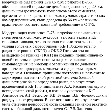
вооружение был принят ЗРК С-75М с ракетой В-755,
обеспечивающей поражение целей на дальностях до 43 км, а в
дальнейшем досягаемость комплексов этого семейства,
применительно к целям типа околозвуковых стратегических
бомбардировщиков, была доведена до 56 км - величины,
практически соответствовавшей требованиям к С-175.
Модернизация комплекса С-75 не требовала привлечения
значительных сил конструкторов, а потому велась в КБ
серийных заводов, что позволяло сосредоточить основные
усилия головных разработчиков - КБ-1 Госкомитета по
радиоэлектронике (ГКРЭ) и ОКБ-2 Госкомитета по
авиационной технике (ГКАТ) на создании принципиально
новой системы с применением на ракете головки
самонаведения, не имеющей ограничений по дальности,
органически присущих комплексам с радиокомандным
наведением. Основные принципы построения и возможные
характеристики зенитной ракетной системы большой
дальности уже были определены ранее, по результатам
проведенной в КБ-1 по инициативе А.А. Расплетина научно-
исследовательской работы, в которой участвовали К.С.
Альперович, А.Г. Басистое, Б.В. Бункин, В.Е. Черномордик и
ряд других сотрудников. В соответствии с ее результатами
была отмечена целесообразность создания зенитной ракетной
системы большой дальности взамен С-17 5. Заказчик