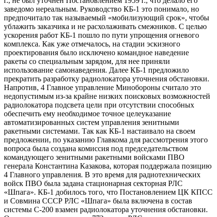
г., не был уточнен Постановлением 1959 г., что делало его
заведомо нереальным. Руководство КБ-1 это понимало, но
предпочитало так называемый «мобилизующий срок», чтобы
ублажить заказчика и не расхолаживать смежников. С целью
ускорения работ КБ-1 пошло по пути упрощения огневого
комплекса. Как уже отмечалось, на стадии эскизного
проектирования было исключено командное наведение
ракеты со специальным зарядом, для нее приняли
использование самонаведения. Далее КБ-1 предложило
прекратить разработку радиолокатора уточнения обстановки.
Напротив, 4 Главное управление Минобороны считало это
недопустимым из-за крайне низких поисковых возможностей
радиолокатора подсвета цели при отсутствии способных
обеспечить ему необходимое точное целеуказание
автоматизированных систем управления зенитными
ракетными системами. Так как КБ-1 настаивало на своем
предложении, по указанию Главкома для рассмотрения этого
вопроса была создана комиссия под председательством
командующего зенитными ракетными войсками ПВО
генерала Константина Казакова, которая поддержала позицию
4 Главного управления. В это время для радиотехнических
войск ПВО была задана стационарная секторная РЛС
«Шпага». КБ-1 добилось того, что Постановлением ЦК КПСС
и Совмина СССР РЛС «Шпага» была включена в состав
системы С-200 взамен радиолокатора уточнения обстановки.