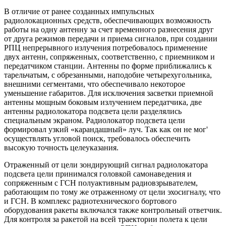
В отличие от ранее созданных импульсных
радиолокационных средств, обеспечивающих возможность
работы на одну антенну за счет временного разнесения друг
от друга режимов передачи и приема сигналов, при создании
РПЦ непрерывного излучения потребовалось применение
двух антенн, сопряженных, соответственно, с приемником и
передатчиком станции. Антенны по форме приближались к
тарельчатым, с обрезанными, наподобие четырехугольника,
внешними сегментами, что обеспечивало некоторое
уменьшение габаритов. Для исключения засветки приемной
антенны мощным боковым излучением передатчика, две
антенны радиолокатора подсвета цели разделялись
специальным экраном. Радиолокатор подсвета цели
формировал узкий «карандашный» луч. Так как он не мог'
осуществлять угловой поиск, требовалось обеспечить
высокую точность целеуказания.
Отраженный от цели зондирующий сигнал радиолокатора
подсвета цели принимался головкой самонаведения и
сопряженным с ГСН полуактивным радиовзрывателем,
работающим по тому же отраженному от цели эхосигналу, что
и ГСН. В комплекс радиотехнического бортового
оборудования ракеты включался также контрольный ответчик.
Для контроля за ракетой на всей траектории полета к цели