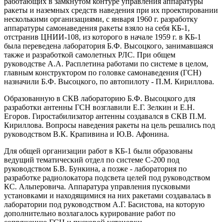
работающих в замкнутом контуре управления аппаратуры
ракеты и наземных средств наведения при их проектировании
несколькими организациями, с января 1960 г. разработку
аппаратуры самонаведения ракеты взяло на себя КБ-1,
отстранив ЦНИИ-108, из которого в начале 1959 г. в КБ-1
была переведена лаборатория Б.Ф. Высоцкого, занимавшаяся
также и разработкой самолетных РЛС. При общем
руководстве А.А. Расплетина работами по системе в целом,
главным конструктором по головке самонаведения (ГСН)
назначили Б.Ф. Высоцкого, по автопилоту - П.М. Кириллова.
Образованную в СКВ лабораторию Б.Ф. Высоцкого для
разработки антенны ГСН возглавили Е.Г. Зелкин и Е.Н.
Егоров. Гиростабилизатор антенны создавался в СКВ П.М.
Кириллова. Вопросы наведения ракеты на цель решались под
руководством В.К. Крапивина и Ю.В. Афонина.
Для общей организации работ в КБ-1 были образованы
ведущий тематический отдел по системе С-200 под
руководством Б.В. Бункина, а позже - лаборатория по
разработке радиолокатора подсвета целей под руководством
КС. Альперовича. Аппаратура управления пусковыми
установками и находящимися на них ракетами создавалась в
лаборатории под руководством А.Г. Басистова, на которую
дополнительно возлагалось курирование работ по