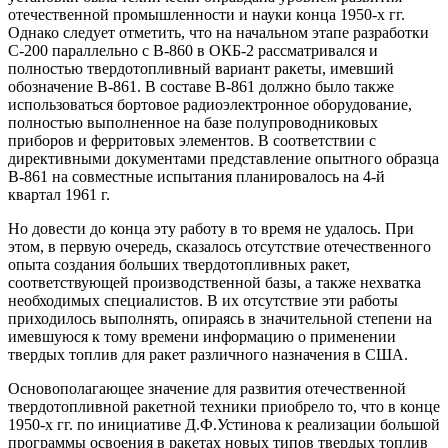
отечественной промышленности и науки конца 1950-х гг.
Однако следует отметить, что на начальном этапе разработки
С-200 параллельно с В-860 в ОКБ-2 рассматривался и
полностью твердотопливный вариант ракеты, имевший
обозначение В-861. В составе В-861 должно было также
использоваться бортовое радиоэлектронное оборудование,
полностью выполненное на базе полупроводниковых
приборов и ферритовых элементов. В соответствии с
директивными документами представление опытного образца
В-861 на совместные испытания планировалось на 4-й
квартал 1961 г.
Но довести до конца эту работу в то время не удалось. При
этом, в первую очередь, сказалось отсутствие отечественного
опыта создания больших твердотопливных ракет,
соответствующей производственной базы, а также нехватка
необходимых специалистов. В их отсутствие эти работы
приходилось выполнять, опираясь в значительной степени на
имевшуюся к тому времени информацию о применении
твердых топлив для ракет различного назначения в США.
Основополагающее значение для развития отечественной
твердотопливной ракетной техники приобрело то, что в конце
1950-х гг. по инициативе Д.Ф.Устинова к реализации большой
программы освоения в ракетах новых типов твердых топлив