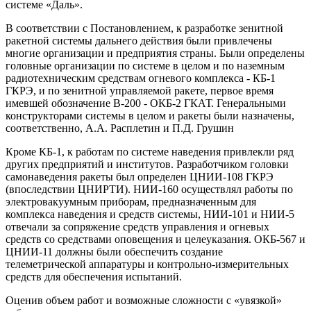
системе «Даль».
В соответствии с Постановлением, к разработке зенитной
ракетной системы дальнего действия были привлечены
многие организации и предприятия страны. Были определены
головные организации по системе в целом и по наземным
радиотехническим средствам огневого комплекса - КБ-1
ГКРЭ, и по зенитной управляемой ракете, первое время
имевшей обозначение В-200 - ОКБ-2 ГКАТ. Генеральными
конструкторами системы в целом и ракеты были назначены,
соответственно, А.А. Расплетин и П.Д. Грушин
Кроме КБ-1, к работам по системе наведения привлекли ряд
других предприятий и институтов. Разработчиком головки
самонаведения ракеты был определен ЦНИИ-108 ГКРЭ
(впоследствии ЦНИРТИ). НИИ-160 осуществлял работы по
электровакуумным приборам, предназначенным для
комплекса наведения и средств системы, НИИ-101 и НИИ-5
отвечали за сопряжение средств управления и огневых
средств со средствами оповещения и целеуказания. ОКБ-567 и
ЦНИИ-11 должны были обеспечить создание
телеметрической аппаратуры и контрольно-измерительных
средств для обеспечения испытаний.
Оценив объем работ и возможные сложности с «увязкой»