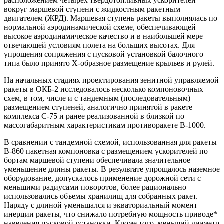
расположением четырех твердотопливных ускорителей
вокруг маршевой ступени с жидкостным ракетным
двигателем (ЖРД). Маршевая ступень ракеты выполнялась по
нормальной аэродинамической схеме, обеспечивающей
высокое аэродинамическое качество и в наибольшей мере
отвечающей условиям полета на больших высотах. Для
упрощения сопряжения с пусковой установкой балочного
типа было принято Х-образное размещение крыльев и рулей.
На начальных стадиях проектирования зенитной управляемой
ракеты в ОКБ-2 исследовалось несколько компоновочных
схем, в том, числе и с тандемным (последовательным)
размещением ступеней, аналогично принятой в ракете
комплекса С-75 и ранее реализованной в близкой по
массогабаритным характеристикам противоракете В-1000.
В сравнении с тандемной схемой, использованная для ракеты
В-860 пакетная компоновка с размещением ускорителей по
бортам маршевой ступени обеспечивала значительное
уменьшение длины ракеты. В результате упрощалось наземное
оборудование, допускалось применение дорожной сети с
меньшими радиусами поворотов, более рационально
использовались объемы хранилищ для собранных ракет.
Наряду с длиной уменьшался и экваториальный момент
инерции ракеты, что снижало потребную мощность приводе*
наведения пусковой установки. Кроме того, меньший диаметр