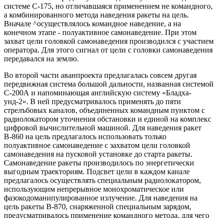
системе С-175, но отличавшаяся применением не командного,
а комбинированного метода наведения ракеты на цель.
Вначале ^осуществлялось командное наведение, а на
конечном этапе - полуактивное самонаведение. При этом
захват цели головкой самонаведения производился с участием
оператора. Для этого сигнал от цели с головки самонаведения
передавался на землю.
Во второй части аванпроекта предлагалась совсем другая
передвижная система большой дальности, названная системой
С-200А и напоминающая английскую систему «Бладха-
унд-2». В ней предусматривалось применять до пяти
стрелъбовых каналов, объединенных командным пунктом с
радиолокатором уточнения обстановки и единой на комплекс
цифровой вычислительной машиной. Для наведения ракет
В-860 на цель предлагалось использовать только
полуактивное самонаведение с захватом цели головкой
самонаведения на пусковой установке до старта ракеты.
Самонаведение ракеты производилось по энергетически
выгодным траекториям. Подсвет цели в каждом канале
предлагалось осуществлять специальным радиолокатором,
использующим непрерывное монохроматическое или
фазокодоманипулированное излучение. Для наведения на
цель ракеты В-870, снаряженной специальным зарядом,
предусматривалось применение командного метода, для чего