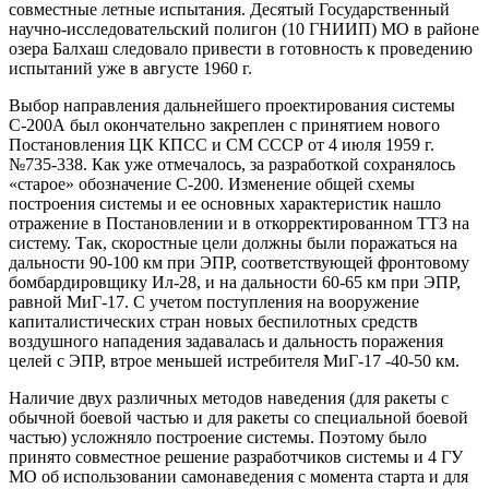
совместные летные испытания. Десятый Государственный
научно-исследовательский полигон (10 ГНИИП) МО в районе
озера Балхаш следовало привести в готовность к проведению
испытаний уже в августе 1960 г.
Выбор направления дальнейшего проектирования системы
С-200А был окончательно закреплен с принятием нового
Постановления ЦК КПСС и СМ СССР от 4 июля 1959 г.
№735-338. Как уже отмечалось, за разработкой сохранялось
«старое» обозначение С-200. Изменение общей схемы
построения системы и ее основных характеристик нашло
отражение в Постановлении и в откорректированном ТТЗ на
систему. Так, скоростные цели должны были поражаться на
дальности 90-100 км при ЭПР, соответствующей фронтовому
бомбардировщику Ил-28, и на дальности 60-65 км при ЭПР,
равной МиГ-17. С учетом поступления на вооружение
капиталистических стран новых беспилотных средств
воздушного нападения задавалась и дальность поражения
целей с ЭПР, втрое меньшей истребителя МиГ-17 -40-50 км.
Наличие двух различных методов наведения (для ракеты с
обычной боевой частью и для ракеты со специальной боевой
частью) усложняло построение системы. Поэтому было
принято совместное решение разработчиков системы и 4 ГУ
МО об использовании самонаведения с момента старта и для