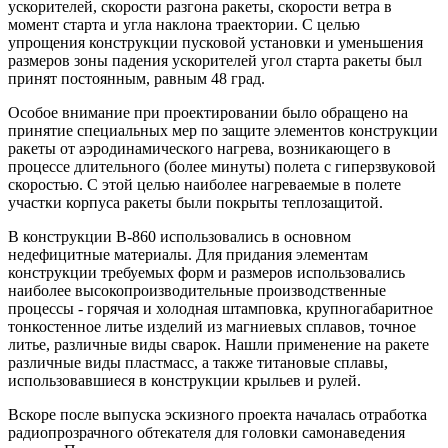
ускорителей, скорости разгона ракеты, скорости ветра в
момент старта и угла наклона траектории. С целью
упрощения конструкции пусковой установки и уменьшения
размеров зоны падения ускорителей угол старта ракеты был
принят постоянным, равным 48 град.
Особое внимание при проектировании было обращено на
принятие специальных мер по защите элементов конструкции
ракеты от аэродинамического нагрева, возникающего в
процессе длительного (более минуты) полета с гиперзвуковой
скоростью. С этой целью наиболее нагреваемые в полете
участки корпуса ракеты были покрыты теплозащитой.
В конструкции В-860 использовались в основном
недефицитные материалы. Для придания элементам
конструкции требуемых форм и размеров использовались
наиболее высокопроизводительные производственные
процессы - горячая и холодная штамповка, крупногабаритное
тонкостенное литье изделий из магниевых сплавов, точное
литье, различные виды сварок. Нашли применение на ракете
различные виды пластмасс, а также титановые сплавы,
использовавшиеся в конструкции крыльев и рулей.
Вскоре после выпуска эскизного проекта началась отработка
радиопрозрачного обтекателя для головки самонаведения