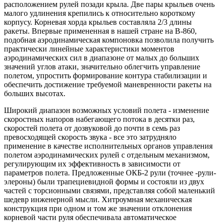
расположением рулей позади крыла. Две пары крыльев очень
малого удлинения крепились к относительно короткому
корпусу. Корневая хорда крыльев составляла 2/3 длины
ракеты. Впервые примененная в нашей стране на В-860,
подобная аэродинамическая компоновка позволила получить
практически линейные характеристики моментов
аэродинамических сил в диапазоне от малых до больших
значений углов атаки, значительно облегчить управление
полетом, упростить формирование контура стабилизации и
обеспечить достижение требуемой маневренности ракеты на
больших высотах.
Широкий диапазон возможных условий полета - изменение
скоростных напоров набегающего потока в десятки раз,
скоростей полета от дозвуковой до почти в семь раз
превосходящей скорость звука - все это затрудняло
применение в качестве исполнительных органов управления
полетом аэродинамических рулей с отдельным механизмом,
регулирующим их эффективность в зависимости от
параметров полета. Предложенные ОКБ-2 рули (точнее -рули-
элероны) были трапециевидной формы и состояли из двух
частей с торсионными связями, представляя собой маленький
шедевр инженерной мысли. Хитроумная механическая
конструкция при одном и том же значении отклонения
корневой части руля обеспечивала автоматическое