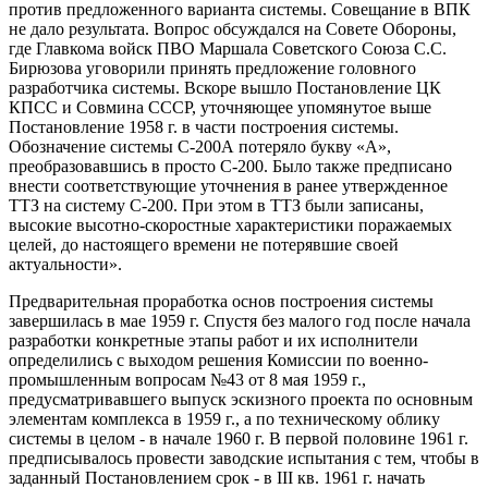
против предложенного варианта системы. Совещание в ВПК
не дало результата. Вопрос обсуждался на Совете Обороны,
где Главкома войск ПВО Маршала Советского Союза С.С.
Бирюзова уговорили принять предложение головного
разработчика системы. Вскоре вышло Постановление ЦК
КПСС и Совмина СССР, уточняющее упомянутое выше
Постановление 1958 г. в части построения системы.
Обозначение системы С-200А потеряло букву «А»,
преобразовавшись в просто С-200. Было также предписано
внести соответствующие уточнения в ранее утвержденное
ТТЗ на систему С-200. При этом в ТТЗ были записаны,
высокие высотно-скоростные характеристики поражаемых
целей, до настоящего времени не потерявшие своей
актуальности».
Предварительная проработка основ построения системы
завершилась в мае 1959 г. Спустя без малого год после начала
разработки конкретные этапы работ и их исполнители
определились с выходом решения Комиссии по военно-
промышленным вопросам №43 от 8 мая 1959 г.,
предусматривавшего выпуск эскизного проекта по основным
элементам комплекса в 1959 г., а по техническому облику
системы в целом - в начале 1960 г. В первой половине 1961 г.
предписывалось провести заводские испытания с тем, чтобы в
заданный Постановлением срок - в III кв. 1961 г. начать