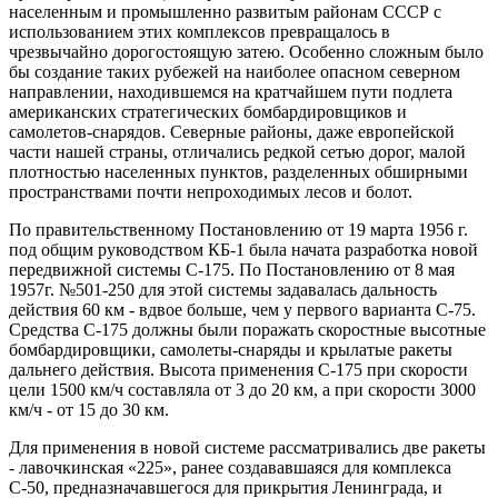
населенным и промышленно развитым районам СССР с
использованием этих комплексов превращалось в
чрезвычайно дорогостоящую затею. Особенно сложным было
бы создание таких рубежей на наиболее опасном северном
направлении, находившемся на кратчайшем пути подлета
американских стратегических бомбардировщиков и
самолетов-снарядов. Северные районы, даже европейской
части нашей страны, отличались редкой сетью дорог, малой
плотностью населенных пунктов, разделенных обширными
пространствами почти непроходимых лесов и болот.
По правительственному Постановлению от 19 марта 1956 г.
под общим руководством КБ-1 была начата разработка новой
передвижной системы С-175. По Постановлению от 8 мая
1957г. №501-250 для этой системы задавалась дальность
действия 60 км - вдвое больше, чем у первого варианта С-75.
Средства С-175 должны были поражать скоростные высотные
бомбардировщики, самолеты-снаряды и крылатые ракеты
дальнего действия. Высота применения С-175 при скорости
цели 1500 км/ч составляла от 3 до 20 км, а при скорости 3000
км/ч - от 15 до 30 км.
Для применения в новой системе рассматривались две ракеты
- лавочкинская «225», ранее создававшаяся для комплекса
С-50, предназначавшегося для прикрытия Ленинграда, и