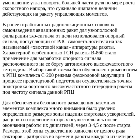
уменьшение утла поворота большей части руля по мере роста
скоростного напора, что суживало диапазон величин
действующих на ракету управляющих моментов.
В ранее отработанных радиолокационных головках
самонаведения авиационных ракет для узкополосной
фильтрации эхо-сигнала от цели использовался опорный
сигнал, поступающий от РЛС самолета-носителя на так
называемый «хвостовой канал» аппаратуры ракеты.
Характерной особенностью ГСН ракеты В-860 стало
применение для выработки опорного сигнала
расположенного на ее борту автономного высокочастотного
гетеродина. Выбор такой схемы был обусловлен применением
в РПЦ комплекса С-200 режима фазокодовой модуляции. В
процессе предстартовой подготовки осуществлялась точная
подстройка бортового высокочастотного гетеродина ракеты
под частоту сигнала данной РПЦ.
Для обеспечения безопасного размещения наземных
элементов комплекса много внимания было уделено
определению размеров зоны падения стартовых ускорителей,
расцепка и отделение которых осуществлялись после
окончания работы их двигателей, через 3-4,5 с после старта.
Размеры этой зоны существенно зависели от целого ряда
факторов - разбросов во времени работы каждого из четырех