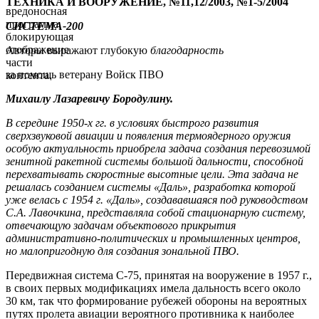
ТЕХНИКА И ВООРУЖЕНИЕ, №11,12/2003, №1-5/2004
вредоносная
программа,
СИСТЕМА-200
блокирующая
отображение
Авторы выражают глубокую
благодарность
части
за помощь ветерану Войск ПВО
контента.
Михаилу Лазаревичу Бородулину.
В середине 1950-х гг. в условиях быстрого развития
сверхзвуковой авиации и появления термоядерного оружия
особую актуальность приобрела задача создания перевозимой
зенитной ракетной системы большой дальности, способной
перехватывать скоростные высотные цели. Эта задача не
решалась созданием системы «Даль», разработка которой
уже велась с 1954 г. «Даль», создававшаяся под руководством
С.А. Лавочкина, представляла собой стационарную систему,
отвечающую задачам объектового прикрытия
административно-политических и промышленных центров,
но малопригодную для создания зональной ПВО.
Передвижная система С-75, принятая на вооружение в 1957 г.,
в своих первых модификациях имела дальность всего около
30 км, так что формирование рубежей обороны на вероятных
путях пролета авиации вероятного противника к наиболее