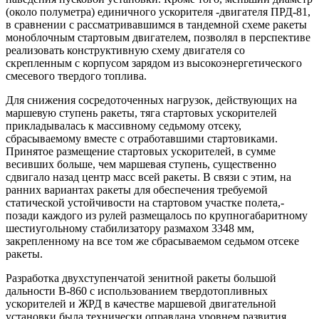
(около полуметра) единичного ускорителя -двигателя ПРД-81,
в сравнении с рассматривавшимся в тандемной схеме ракеты
моноблочным стартовым двигателем, позволял в перспективе
реализовать конструктивную схему двигателя со
скрепленным с корпусом зарядом из высокоэнергетического
смесевого твердого топлива.
Для снижения сосредоточенных нагрузок, действующих на
маршевую ступень ракеты, тяга стартовых ускорителей
прикладывалась к массивному седьмому отсеку,
сбрасываемому вместе с отработавшими стартовиками.
Принятое размещение стартовых ускорителей, в сумме
весивших больше, чем маршевая ступень, существенно
сдвигало назад центр масс всей ракеты. В связи с этим, на
ранних вариантах ракеты для обеспечения требуемой
статической устойчивости на стартовом участке полета,-
позади каждого из рулей размещалось по крупногабаритному
шестиугольному стабилизатору размахом 3348 мм,
закрепленному на все том же сбрасываемом седьмом отсеке
ракеты.
Разработка двухступенчатой зенитной ракеты большой
дальности В-860 с использованием твердотопливных
ускорителей и ЖРД в качестве маршевой двигательной
установки была технически оправдана уровнем развития