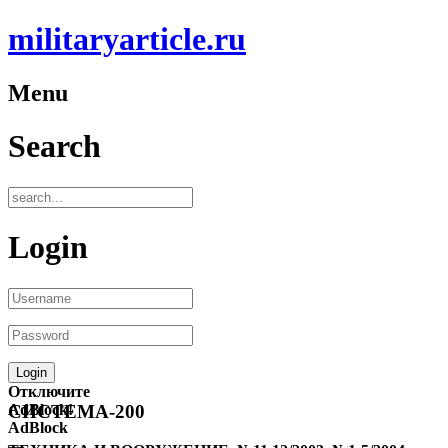
militaryarticle.ru
Menu
Search
Login
Отключите
AdBlock!
СИСТЕМА-200
AdBlock
—