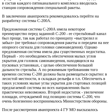
в состав каждого пятиканального комплекса вводилась
станция сопровождения специальной ракеты.
В заключении аванпроекта рекомендовалось перейти на
разработку системы С-200А.
Предложенная система С-200А имела некоторое
преимущество перед заданной С-200 - ее стрелъбовый канал
был проще, так как работал по принципу «выстрелил и
забыл» (не требовал сопровождения ракеты и передачи на нее
опорного сигнала для головки самонаведения). Однако
предложенная система имела два существенных недостатка.
Первый - это необходимость обеспечения малых углов
укрытия для головок самонаведения, находящихся на
пусковых установках, с целью обеспечения большой
дальности стрельбы. А по режимным требованиям того
времени система С-200 должна была размещаться скрытно: в
лесистой местности, в складках рельефа и т.п. Обеспечить в
таких условиях малые углы укрытия для стартовых позиций
предлагаемой системы во всех направлениях было
практически невозможно. Второй недостаток - увеличение
площади, отчуждаемой под позицию системы С-200, что
очень болезненно воспринималось Министерством обороны.
После рассмотрения аванпроекта 4 ГУ МО высказалось