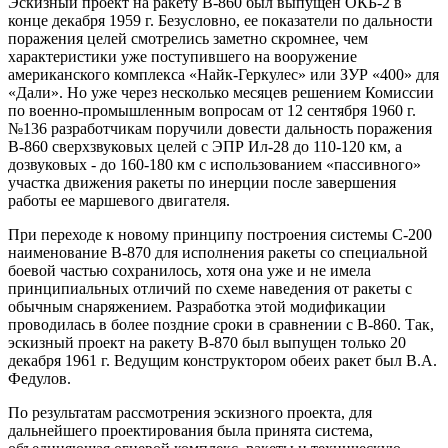
Эскизный проект на ракету В-860 был выпущен ОКБ-2 в
конце декабря 1959 г. Безусловно, ее показатели по дальности
поражения целей смотрелись заметно скромнее, чем
характеристики уже поступившего на вооружение
американского комплекса «Найк-Геркулес» или ЗУР «400» для
«Дали». Но уже через несколько месяцев решением Комиссии
по военно-промышленным вопросам от 12 сентября 1960 г.
№136 разработчикам поручили довести дальность поражения
В-860 сверхзвуковых целей с ЭПР Ил-28 до 110-120 км, а
дозвуковых - до 160-180 км с использованием «пассивного»
участка движения ракеты по инерции после завершения
работы ее маршевого двигателя.
При переходе к новому принципу построения системы С-200
наименование В-870 для исполнения ракеты со специальной
боевой частью сохранилось, хотя она уже и не имела
принципиальных отличий по схеме наведения от ракеты с
обычным снаряжением. Разработка этой модификации
проводилась в более поздние сроки в сравнении с В-860. Так,
эскизный проект на ракету В-870 был выпущен только 20
декабря 1961 г. Ведущим конструктором обеих ракет был В.А.
Федулов.
По результатам рассмотрения эскизного проекта, для
дальнейшего проектирования была принята система,