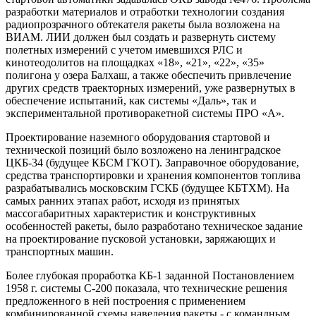
разработки материалов и отработки технологии создания
радиопрозрачного обтекателя ракеты была возложена на
ВИАМ. ЛИИ должен был создать и развернуть систему
полетных измерений с учетом имевшихся РЛС и
кинотеодолитов на площадках «18», «21», «22», «35»
полигона у озера Балхаш, а также обеспечить привлечение
других средств траекторных измерений, уже развернутых в
обеспечение испытаний, как системы «Даль», так и
экспериментальной противоракетной системы ПРО «А».
Проектирование наземного оборудования стартовой и
технической позиций было возложено на ленинградское
ЦКБ-34 (будущее КБСМ ГКОТ). Заправочное оборудование,
средства транспортировки и хранения компонентов топлива
разрабатывались московским ГСКБ (будущее КБТХМ). На
самых ранних этапах работ, исходя из принятых
массогабаритных характеристик и конструктивных
особенностей ракеты, было разработано техническое задание
на проектирование пусковой установки, заряжающих и
транспортных машин.
Более глубокая проработка КБ-1 заданной Постановлением
1958 г. системы С-200 показала, что технические решения
предложенного в ней построения с применением
комбинированной схемы наведения ракеты - с командным