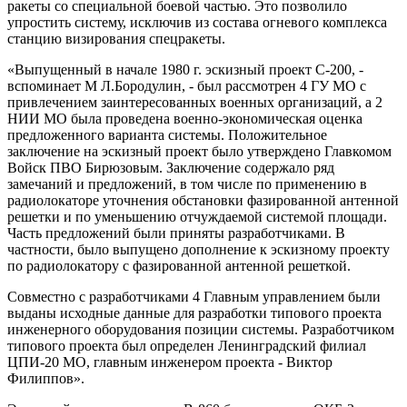
ракеты со специальной боевой частью. Это позволило
упростить систему, исключив из состава огневого комплекса
станцию визирования спецракеты.
«Выпущенный в начале 1980 г. эскизный проект С-200, -
вспоминает М Л.Бородулин, - был рассмотрен 4 ГУ МО с
привлечением заинтересованных военных организаций, а 2
НИИ МО была проведена военно-экономическая оценка
предложенного варианта системы. Положительное
заключение на эскизный проект было утверждено Главкомом
Войск ПВО Бирюзовым. Заключение содержало ряд
замечаний и предложений, в том числе по применению в
радиолокаторе уточнения обстановки фазированной антенной
решетки и по уменьшению отчуждаемой системой площади.
Часть предложений были приняты разработчиками. В
частности, было выпущено дополнение к эскизному проекту
по радиолокатору с фазированной антенной решеткой.
Совместно с разработчиками 4 Главным управлением были
выданы исходные данные для разработки типового проекта
инженерного оборудования позиции системы. Разработчиком
типового проекта был определен Ленинградский филиал
ЦПИ-20 МО, главным инженером проекта - Виктор
Филиппов».