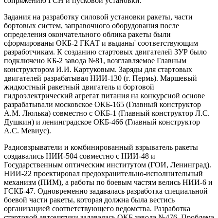
сопряжению ГСН и пусковой установки.
Задания на разработку силовой установки ракеты, части
бортовых систем, заправочного оборудования после
определения окончательного облика ракеты были
сформированы ОКБ-2 ГКАТ и выданы' соответствующим
разработчикам. К созданию стартовых двигателей ЗУР было
подключено КБ-2 завода №81, возглавляемое Главным
конструктором И.И. Картуковым. Заряды для стартовых
двигателей разрабатывал НИИ-130 (г. Пермь). Маршевый
жидкостный ракетный двигатель и бортовой
гидроэлектрический агрегат питания на конкурсной основе
разрабатывали московское ОКБ-165 (Главный конструктор
А.М. Люлька) совместно с ОКБ-1 (Главный конструктор Л.С.
Душкин) и ленинградское ОКБ-466 (Главный конструктор
А.С. Мевиус).
Радиовзрыватели и комбинированный взрыватель ракеты
создавались НИИ-504 совместно с НИИ-48 и
Государственным оптическим институтом (ГОИ, Ленинград).
НИИ-22 проектировал предохранительно-исполнительный
механизм (ПИМ), а работы по боевым частям велись НИИ-6 и
ГСКБ-47. Одновременно задавалась разработка специальной
боевой части ракеты, которая должна была вестись
организацией соответствующего ведомства. Разработка
стартовой автоматики задавалась ОКБ завода №476. Проблема