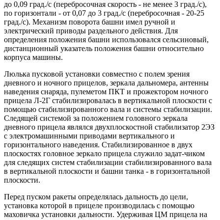
до 0,09 град./с (перебросочная скорость - не менее 3 град./с),
по горизонтали - от 0,07 до 3 град./с (перебросочная - 20-25
град./с). Механизм поворота башни имел ручной и
электрический приводы раздельного действия. Для
определения положения башни использовался сельсиновый,
дистанционный указатель положения башни относительно
корпуса машины.
Люлька пусковой установки совместно с полем зрения
дневного и ночного прицелов, зеркала дальномера, антенны
наведения снаряда, пулеметом ПКТ и прожектором ночного
прицела Л-2Г стабилизировалась в вертикальной плоскости с
помощью стабилизированного вала и системы стабилизации.
Следящей системой за положением головного зеркала
дневного прицела являлся двухплоскостной стабилизатор 2ЭЗ
с электромашинными приводами вертикального и
горизонтального наведения. Стабилизированное в двух
плоскостях головное зеркало прицела служило задат-чиком
для следящих систем стабилизации стабилизированного вала
в вертикальной плоскости и башни танка - в горизонтальной
плоскости.
Перед пуском ракеты определялась дальность до цели,
установка которой в прицеле производилась с помощью
маховичка установки дальности. Удерживая ЦМ прицела на