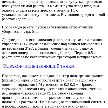
цели, наводчик-оператор нажимал кнопку пуска, производя
пуск управляемой ракеты. В момент пуска перед входным
окном прицела автоматически в течение 1,5 с
устанавливалась воздушная завеса. В условиях дождя и зимой
работал «дворник».
После схода ракеты пусковая установка автоматически
убиралась внутрь башни.
Для уверенного встреливания ракеты в зону захвата станции
управления ПУ имела возвышение над линией визирования
по вертикали 3°20', а башня - смещение на поправку от
действия поперечной составляющей ветра. Первые 0,5 с
ракета летела по баллистической траектории неуправляемой.
После того, как ракета попадала в центр поля зрения прицела
(примерно через 1-1,5 с после старта), она приводилась к
линии визирования ЦМ с точностью 0,2-0,3 м. Процесс
формирования команд осуществлялся в аналоговом счетно-
решающем устройстве (СРУ). Выработка команд
производилась за счет непрерывного снятия углового
положения ракеты от ЦМ с помощью телевизионной системы
и последующего пересчета в линейные отклонения.