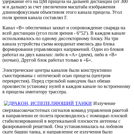
удержание его на ЦМ прицела на дальней дистанции (от 300
м и дальше) за счет увеличения масштаба изображения
длиннофокусным объективом этого канала прицела. Угол
поля зрения канала составлял Г.
Канал «В» обеспечивал захват и сопровождение снаряда на
всей дистанции (угол поля зрения - 6°52'). В каждом канале
использовалось по одному диссекторному блоку. На три
канала устройства съема координат имелись два блока
формирования управляющих напряжений. Один из блоков
работал на двух каналах: либо в «А» (днем), либо в «В»
(ночью). Другой блок работал только в «Б».
Электрические центры каналов были конструктивно
съюстированы с оптической осью прицела (центром
перекрестия). Перед стрельбой наводчик был обязан
произвести установку нулей в каждом канале по встроенному
в прицелы имитатору трассера.
Излучение
сверхвысокочастотных сигналов команд управления ракетой
в направлении ее полета производилось с помощью плоской
стабилизированной в вертикальной плоскости антенны с
фазированной решеткой. Она устанавливалась на лобовом
скате башни танка, и направление ее излучения было