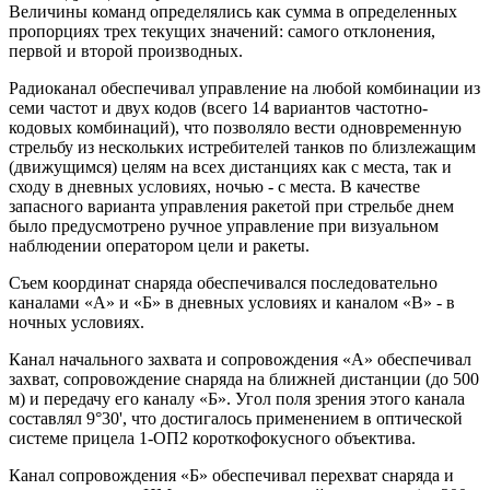
Величины команд определялись как сумма в определенных
пропорциях трех текущих значений: самого отклонения,
первой и второй производных.
Радиоканал обеспечивал управление на любой комбинации из
семи частот и двух кодов (всего 14 вариантов частотно-
кодовых комбинаций), что позволяло вести одновременную
стрельбу из нескольких истребителей танков по близлежащим
(движущимся) целям на всех дистанциях как с места, так и
сходу в дневных условиях, ночью - с места. В качестве
запасного варианта управления ракетой при стрельбе днем
было предусмотрено ручное управление при визуальном
наблюдении оператором цели и ракеты.
Съем координат снаряда обеспечивался последовательно
каналами «А» и «Б» в дневных условиях и каналом «В» - в
ночных условиях.
Канал начального захвата и сопровождения «А» обеспечивал
захват, сопровождение снаряда на ближней дистанции (до 500
м) и передачу его каналу «Б». Угол поля зрения этого канала
составлял 9°30', что достигалось применением в оптической
системе прицела 1-ОП2 короткофокусного объектива.
Канал сопровождения «Б» обеспечивал перехват снаряда и