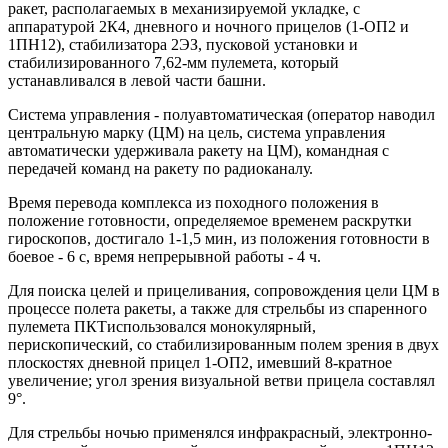
ракет, располагаемых в механизируемой укладке, с
аппаратурой 2К4, дневного и ночного прицелов (1-ОП2 и
1ПН12), стабилизатора 2ЭЗ, пусковой установки и
стабилизированного 7,62-мм пулемета, который
устанавливался в левой части башни.
Система управления - полуавтоматическая (оператор наводил
центральную марку (ЦМ) на цель, система управления
автоматически удерживала ракету на ЦМ), командная с
передачей команд на ракету по радиоканалу.
Время перевода комплекса из походного положения в
положение готовности, определяемое временем раскрутки
гироскопов, достигало 1-1,5 мин, из положения готовности в
боевое - 6 с, время непрерывной работы - 4 ч.
Для поиска целей и прицеливания, сопровождения цели ЦМ в
процессе полета ракеты, а также для стрельбы из спаренного
пулемета ПКТиспользовался монокулярный,
перископический, со стабилизированным полем зрения в двух
плоскостях дневной прицел 1-ОП2, имевший 8-кратное
увеличение; угол зрения визуальной ветви прицела составлял
9°.
Для стрельбы ночью применялся инфракрасный, электронно-