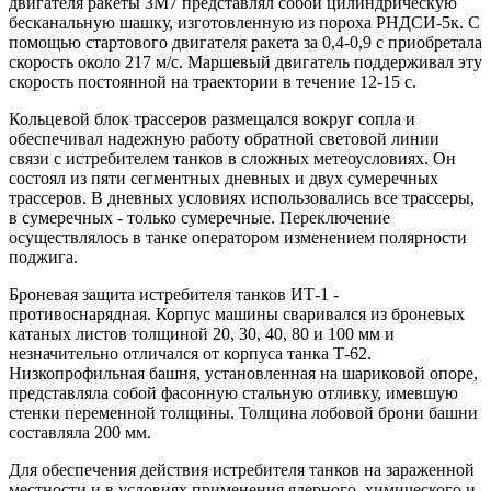
двигателя ракеты ЗМ7 представлял собой цилиндрическую
бесканальную шашку, изготовленную из пороха РНДСИ-5к. С
помощью стартового двигателя ракета за 0,4-0,9 с приобретала
скорость около 217 м/с. Маршевый двигатель поддерживал эту
скорость постоянной на траектории в течение 12-15 с.
Кольцевой блок трассеров размещался вокруг сопла и
обеспечивал надежную работу обратной световой линии
связи с истребителем танков в сложных метеоусловиях. Он
состоял из пяти сегментных дневных и двух сумеречных
трассеров. В дневных условиях использовались все трассеры,
в сумеречных - только сумеречные. Переключение
осуществлялось в танке оператором изменением полярности
поджига.
Броневая защита истребителя танков ИТ-1 -
противоснарядная. Корпус машины сваривался из броневых
катаных листов толщиной 20, 30, 40, 80 и 100 мм и
незначительно отличался от корпуса танка Т-62.
Низкопрофильная башня, установленная на шариковой опоре,
представляла собой фасонную стальную отливку, имевшую
стенки переменной толщины. Толщина лобовой брони башни
составляла 200 мм.
Для обеспечения действия истребителя танков на зараженной
местности и в условиях применения ядерного, химического и