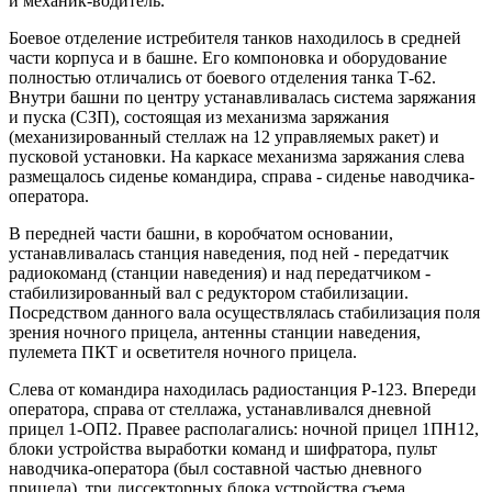
и механик-водитель.
Боевое отделение истребителя танков находилось в средней
части корпуса и в башне. Его компоновка и оборудование
полностью отличались от боевого отделения танка Т-62.
Внутри башни по центру устанавливалась система заряжания
и пуска (СЗП), состоящая из механизма заряжания
(механизированный стеллаж на 12 управляемых ракет) и
пусковой установки. На каркасе механизма заряжания слева
размещалось сиденье командира, справа - сиденье наводчика-
оператора.
В передней части башни, в коробчатом основании,
устанавливалась станция наведения, под ней - передатчик
радиокоманд (станции наведения) и над передатчиком -
стабилизированный вал с редуктором стабилизации.
Посредством данного вала осуществлялась стабилизация поля
зрения ночного прицела, антенны станции наведения,
пулемета ПКТ и осветителя ночного прицела.
Слева от командира находилась радиостанция Р-123. Впереди
оператора, справа от стеллажа, устанавливался дневной
прицел 1-ОП2. Правее располагались: ночной прицел 1ПН12,
блоки устройства выработки команд и шифратора, пульт
наводчика-оператора (был составной частью дневного
прицела), три диссекторных блока устройства съема