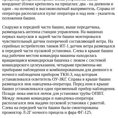
координат (блоки крепились на прицелах: два - на дневном и
один - на ночном) и высоковольтный выпрямитель. Справа от
оператора располагался пульт оператора и над ним - указатель
положения башни.
Снаружи в передней части башни, выше передатчика,
размещалась антенна станции управления. На машинах
первых выпусков в задней части башни монтировался
чувствительный датчик поперечной составляющей ветра. На
серийных истребителях танков ИТ-1 датчик ветра размещался
в передней части пусковой установки. Слева в крыше башни
над рабочим местом командира машины находилась
вращающаяся командирская башенка с люком с системой
командирского целеуказания, четырьмя призменны-ми
приборами наблюдения и комбинированным для дневного и
ночного наблюдения прибором ТКН-3, над которым
устанавливался осветитель ОУ-ЗКГ. Справа в крыше башни
размещался люк наводчика-оператора. Перед ним в крыше
башни устанавливался один призменный прибор наблюдения.
Позади люка имелся лючок для установки трубы ОПВТ.
Между люками командира и наводчика-оператора
располагался люк выдачи пусковой установки с ракетой.
Слева на передней части башни были смонтированы
прожектор Л-2Г ночного прицела и фара ФГ-125.