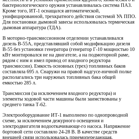
бактериологического оружия устанавливалась система ПАЗ.
Кроме того, ИТ-1 оснащался автоматической,
унифицированной, трехкратного действия системой УА ППО.
Для постановки дымовой завесы использовалась термическая
дымовая аппаратура (ТДА).
В моторно-трансмиссионном отделении устанавливался
дизель В-55А, представлявший собой модификацию дизеля
В-55 без установки генератора (генератор Г-10 мощностью 10
кВт монтировался не на двигателе, а на подмоторной раме,
рядом с ним и имел привод от входного редуктора
трансмиссии). Емкость основных (трех) топливных баков
составляла 695 л. Снаружи на правой надгусе-ничной полке
располагались три наружных топливных бака общей
емкостью 285 л.
Трансмиссия (за исключением входного редуктора) и
элементы ходовой части машины были заимствованы у
среднего танка Т-62.
Электрооборудование ИТ-1 выполнено по однопроводной
схеме, за исключением дежурного освещения и
электродвигателя водооткачивающе-го насоса. Напряжение
бортовой сети составляло 24-28 В. В качестве средств
внешней связи использовалась приемопередающая,