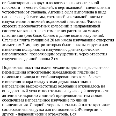
стабилизировано в двух плоскостях: в горизонтальной
плоскости - вместе с башней, в вертикальной - специальным
устройством от стабвала. Антенна была выполнена в виде
направляющей системы, состоящей из стальной плиты с
излучателями и нижней подвижной пластины. Фазовая
скорость высокочастотных колебаний в направляющей
системе менялась за счет изменения расстояния между
пластинами (оно было близко к длине волны излучения).
Стальная плита толщиной 20 мм имела излучающие отверстия
диаметром 7 мм, внутри которых были впаяны скрутки для
изменения поляризации излучения с диэлектрическим
наполнителем, позволяющим осуществить через отверстия
излучение с длиной волны 2 см.
Подвижная пластина имела механизм для ее параллельного
перемещения относительно замедляющей пластины с
помощью привода от стабилизированного вала. За счет
изменения зазора между этими двумя пластинами
направление высокочастотных колебаний отклонялось на
определенный угол относительно излучающей поверхности
антенны синхронно с линией прицеливания, тем самым
обеспечивая направленное излучение по линии
прицеливания. С одной стороны к стальной плите крепилась
согласованная нагрузка для поглощения СВЧ-энергии, с
другой - параболический отражатель. Вся