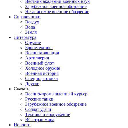
Вестник академии военных наук
Зарубежное военное обозрение
Независимое военное обозрение
Справочники
Воздух
Вода
Земля
Литература
Оружие
Бронетехника
Военная авиация
Артиллерия
Военный флот
Холодное оружие
Военная история
Спецподготовка
Другое
Скачать
Военно-промышленный курьер
Русские танки
Зарубежное военное обозрение
Солдат удачи
Техника и вооружение
ВС стран мира
Новости