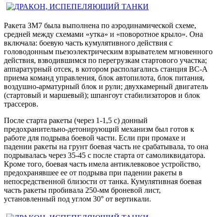
Ракета ЗМ7 была выполнена по аэродинамической схеме,
средней между схемами «утка» и «поворотное крыло». Она
включала: боевую часть кумулятивного действия с
головодонным пьезоэлектрическим взрывателем мгновенного
действия, взводившимся по перегрузкам стартового участка;
аппаратурный отсек, в котором располагались станция ВС-А
приема команд управления, блок автопилота, блок питания,
воздушно-арматурный блок и рули; двухкамерный двигатель
(стартовый и маршевый); шпангоут стабилизаторов и блок
трассеров.
После старта ракеты (через 1-1,5 с) донный
предохранительно-детонирующий механизм был готов к
работе для подрыва боевой части. Если при промахе и
падении ракеты на грунт боевая часть не срабатывала, то она
подрывалась через 35-45 с после старта от самоликвидатора.
Кроме того, боевая часть имела антиклевковое устройство,
предохранявшее ее от подрыва при падении ракеты в
непосредственной близости от танка. Кумулятивная боевая
часть ракеты пробивала 250-мм броневой лист,
установленный под углом 30° от вертикали.