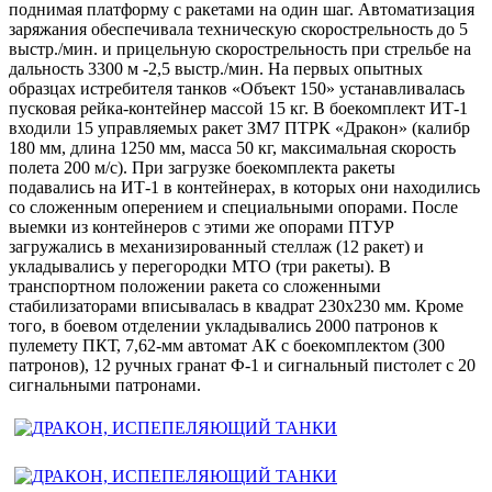
поднимая платформу с ракетами на один шаг. Автоматизация
заряжания обеспечивала техническую скорострельность до 5
выстр./мин. и прицельную скорострельность при стрельбе на
дальность 3300 м -2,5 выстр./мин. На первых опытных
образцах истребителя танков «Объект 150» устанавливалась
пусковая рейка-контейнер массой 15 кг. В боекомплект ИТ-1
входили 15 управляемых ракет ЗМ7 ПТРК «Дракон» (калибр
180 мм, длина 1250 мм, масса 50 кг, максимальная скорость
полета 200 м/с). При загрузке боекомплекта ракеты
подавались на ИТ-1 в контейнерах, в которых они находились
со сложенным оперением и специальными опорами. После
выемки из контейнеров с этими же опорами ПТУР
загружались в механизированный стеллаж (12 ракет) и
укладывались у перегородки МТО (три ракеты). В
транспортном положении ракета со сложенными
стабилизаторами вписывалась в квадрат 230x230 мм. Кроме
того, в боевом отделении укладывались 2000 патронов к
пулемету ПКТ, 7,62-мм автомат АК с боекомплектом (300
патронов), 12 ручных гранат Ф-1 и сигнальный пистолет с 20
сигнальными патронами.