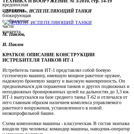
ТЕХНИКА И ВООРУЖЕНИЕ № 3/2010, стр. 14-19
вредоносная
программа,
«ДРАКОН», ИСПЕПЕЛЯЮЩИЙ ТАНКИ
блокирующая
отображение
части
контента.
М. Павлов,
И. Павлов
КРАТКОЕ ОПИСАНИЕ КОНСТРУКЦИИ
ИСТРЕБИТЕЛЯ ТАНКОВ ИТ-1
Истребитель танков ИТ-1 представлял собой боевую
гусеничную машину, имевшую мощное ракетное оружие,
надежную броневую защиту и высокую маневренность. Он
предназначался для поражения танков и других подвижных и
неподвижных бронированных целей на дальностях до 3,3 км.
ИТ-1 выпускался на базе среднего танка Т-62 и отличался от
него главным образом наличием комплекса управляемого
ракетного вооружения, установленного в новой
низкопрофильной башне.
Схема компоновки машины - классическая. В состав экипажа
входили три человека: командир машины, наводчик-оператор