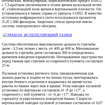
оптический, монокулярный, перископический прицел 1ПН12
с 7,3-кратным увеличением и полем зрения визуальной ветви
4°, стабилизацией поля зрения в вертикальной плоскости. Он
устанавливался в башне справа от прицела 1-ОП2. В качестве
источника инфракрасного света использовался прожектор
Л-2Г с ИК-фильтром. Защитные стекла прицелов имели
систему электрического обогрева.
Система обеспечивала максимальную дальность стрельбы
днем - 3,3 км, ночью с места -от 400 до 600 м. Минимальная
дальность стрельбы днем составляла 300 м (определялась
временем взведения взрывателя). Непоражаемое пространство
перед танком при стрельбе из спаренного пулемета составляло
25 м.
Пусковая установка реечного типа, предназначенная для
захвата ракеты и подачи ее на линию пуска, монтировалась
внутри боевого отделения и выдавалась на время пуска
ракеты из башни через люк в крыше. Углы наводки пусковой
установки по вертикали составляли от -9 до +17°, а
спаренного с ней пулемета - от -6 до +17°. Наводка по
горизонту осуществлялось поворотом башни. Скорости
вертикальной наводки пусковой установки составляли от 0,07