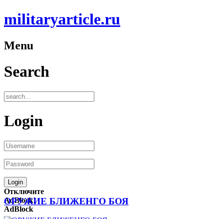
militaryarticle.ru
Menu
Search
Login
Отключите
AdBlock!
ОРУЖИЕ БЛИЖЕНГО БОЯ
AdBlock
—