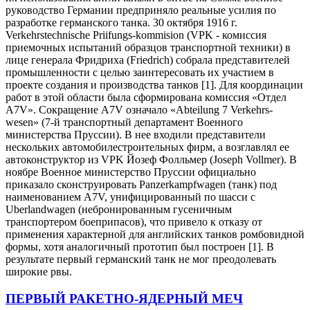
руководство Германии предприняло реальные усилия по
разработке германского танка. 30 октября 1916 г.
Verkehrstechnische Priifungs-kommision (VPK - комиссия
приемочных испытаний образцов транспортной техники) в
лице генерала Фридриха (Friedrich) собрала представителей
промышленности с целью заинтересовать их участием в
проекте создания и производства танков [1]. Для координации
работ в этой области была сформирована комиссия «Отдел
A7V». Сокращение A7V означало «Abteilung 7 Verkehrs-
wesen» (7-й транспортный департамент Военного
министерства Пруссии). В нее входили представители
нескольких автомобилестроительных фирм, а возглавлял ее
автоконструктор из VPK Йозеф Фолльмер (Joseph Vollmer). В
ноябре Военное министерство Пруссии официально
приказало сконструировать Panzerkampfwagen (танк) под
наименованием A7V, унифицированный по шасси с
Uberlandwagen (небронированным гусеничным
транспортером боеприпасов), что привело к отказу от
применения характерной для английских танков ромбовидной
формы, хотя аналогичный прототип был построен [1]. В
результате первый германский танк не мог преодолевать
широкие рвы.
ПЕРВЫЙ РАКЕТНО-ЯДЕРНЫЙ МЕЧ