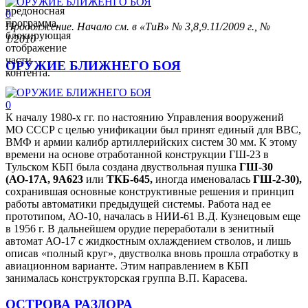
вредоносная
0
программа,
Продолжение. Начало см. в «ТиВ» № 3,8,9.11/2009 г., №
блокирующая
1/2010
отображение
части
ОРУЖИЕ БЛИЖНЕГО БОЯ
контента.
0
К началу 1980-х гг. по настоянию Управления вооружений
МО СССР с целью унификации был принят единый для ВВС,
ВМФ и армии калибр артиллерийских систем 30 мм. К этому
времени на основе отработанной конструкции ГШ-23 в
Тульском КБП была создана двуствольная пушка
ГШ-30
(АО-17А, 9А623
или
ТКБ-645,
иногда именовалась
ГШ-2-30),
сохранившая основные конструктивные решения и принцип
работы автоматики предыдущей системы. Работа над ее
прототипом, АО-10, началась в НИИ-61 В.Д. Кузнецовым еще
в 1956 г. В дальнейшем орудие переработали в зенитный
автомат АО-17 с жидкостным охлаждением стволов, и лишь
описав «полный круг», двустволка вновь прошла отработку в
авиационном варианте. Этим направлением в КБП
занималась конструкторская группа В.П. Карасева.
ОСТРОВА РАЗДОРА