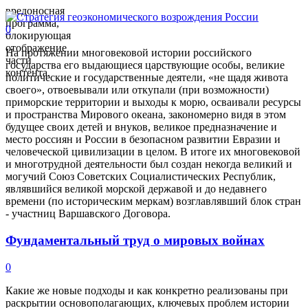
вредоносная
программа,
0
блокирующая
отображение
На протяжении многовековой истории российского
части
государства его выдающиеся царствующие особы, великие
контента.
политические и государственные деятели, «не щадя живота
своего», отвоевывали или откупали (при возможности)
приморские территории и выходы к морю, осваивали ресурсы
и пространства Мирового океана, закономерно видя в этом
будущее своих детей и внуков, великое предназначение и
место россиян и России в безопасном развитии Евразии и
человеческой цивилизации в целом. В итоге их многовековой
и многотрудной деятельности был создан некогда великий и
могучий Союз Советских Социалистических Республик,
являвшийся великой морской державой и до недавнего
времени (по историческим меркам) возглавлявший блок стран
- участниц Варшавского Договора.
Фундаментальный труд о мировых войнах
0
Какие же новые подходы и как конкретно реализованы при
раскрытии основополагающих, ключевых проблем истории