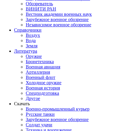
Обозреватель
ВИНИТИ РАН
Вестник академии военных наук
Зарубежное военное обозрение
Независимое военное обозрение
Справочники
Воздух
Вода
Земля
Литература
Оружие
Бронетехника
Военная авиация
Артиллерия
Военный флот
Холодное оружие
Военная история
Спецподготовка
Другое
Скачать
Военно-промышленный курьер
Русские танки
Зарубежное военное обозрение
Солдат удачи
Техника и вооружение