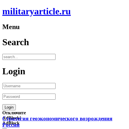
militaryarticle.ru
Menu
Search
Login
Отключите
AdBlock!
Стратегия геоэкономического возрождения
AdBlock
России
—