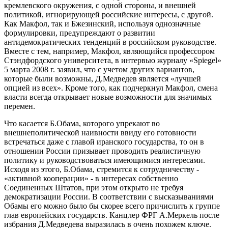
кремлевского окружения, с одной стороны, и внешней
политикой, игнорирующей российские интересы, с другой.
Как Макфол, так и Бжезинский, используя однозначные
формулировки, предупреждают о развитии
антидемократических тенденций в российском руководстве.
Вместе с тем, например, Макфол, являющийся профессором
Стэндфордского университета, в интервью журналу «Spiegel»
5 марта 2008 г. заявил, что с учетом других вариантов,
которые были возможны, Д.Медведев является «лучшей
опцией из всех». Кроме того, как подчеркнул Макфол, смена
власти всегда открывает новые возможности для значимых
перемен.
Что касается Б.Обама, которого упрекают во
внешнеполитической наивности ввиду его готовности
встречаться даже с главой иранского государства, то он в
отношении России призывает проводить реалистичную
политику и руководствоваться имеющимися интересами.
Исходя из этого, Б.Обама, стремится к сотрудничеству -
«активной кооперации» - в интересах собственно
Соединенных Штатов, при этом открыто не требуя
демократизации России. В соответствии с высказываниями
Обамы его можно было бы скорее всего причислить к группе
глав европейских государств. Канцлер ФРГ А.Меркель после
избрания Д.Медведева выразилась в очень похожем ключе.