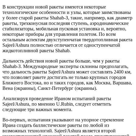
В конструкции новой ракеты имеются некоторые
технологические особенности и узлы, которые заимствованы
у более старой ракеты Shahab-З, такие, например, как диаметр
ракеты, трехконусная последняя ступень, аэродинамические
стабилизаторы, мобильная пусковая установка и, вероятно,
некоторые приборы для управления полетом. По всем
остальным аспектам двухступенчатая твердотопливная ракета
Sajeel/Ashura полностью отличается от одноступенчатой
жидкотопливной ракеты Shahab.
Дальность действия новой ракеты больше, чем у ракеты
Shahab-З. Международные эксперты склонны предполагать,
что дальность ракеты Sajeel/Ashura может составлять 2400 км,
что позволяет ракете достигать не только крупных городов
Ближнего Востока, но и таких городов, как Москва, Варшава,
Вена (окраины), Санкт-Петербург (окраины).
Анализируя проведение Ираном испытаний ракеты
Sajeel/Ashura, по мнению U.Rubin, следует отметить
следующие три важных момента.
Во-первых, испытания указывают на упорное стремление
Ирана создать баллистические ракеты по любой из
возможных технологий. Sajeel/Ashura является второй