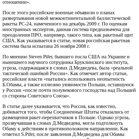
отношении».
После этого российские военные объявили о планах
развертывания новой межконтинентальной баллистической
ракеты PC-24, намеченного на декабрь 2009 г. По оценкам
иностранных экспертов, данная система предназначена для
преодоления ПРО, например, такого типа, как ракетный щит
США. Как указывается в статье, новая российская ракетная
система была испытана 26 ноября 2008 г.
По мнению Steven Pifer, бывшего посла США на Украине и
нынешнего научного сотрудника Бруклинского института,
угроза, содержащаяся в словах Д.Медведева, была «реальной
тактической ошибкой России». Как отмечает автор статьи,
российские власти «пытались использовать неопытность
Б.Обамы, а также иллюзию уязвимости Польши, оставшуюся
у России «после почти полувекового господства над Польшей
со стороны Советского Союза».
В статье далее указывается, что Россия, как известно,
добивается того, чтобы Соединенные Штаты отказались от
размещения ракет-перехватчиков в Польше. Однако угроза,
прозвучавшая в словах Д.Медведева, могла подтолкнуть
Обаму к действиям в противоположном направлении. Как
отметил S.Pifer, после заявления Д.Медведева для Обамы