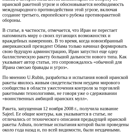
иранской ракетной угрозе и обосновывается необходимость
международного противодействии этой угрозе, включая
создание третьего, европейского рубежа противоракетной
обороны.
В статье, в частности, отмечается, что Иран не перестает
напоминать миру о своих пугающих возможностях и
враждебных намерениях. В то время, когда новоизбранный
американский президент Обама только начинал формировать
свою будущую администрацию, Иран запустил еще одну
баллистическую ракету большой дальности нового типа. Как
указывает автор статьи, это сопровождалось «обычной для
Ирана смесью бравады и угроз».
По мнению U.Rubin, разработка и испытания новой иранской
ракеты явилось живым свидетельством неудачи мирового
сообщества в области ужесточения контроля за торговлей
ракетными технологиями, не говоря уже о сдерживании
«воинственных амбиций иранских мулл».
Ракета, запущенная 12 ноября 2008 г., получила название
Sajeel. Ее общие контуры, как указывается в статье, не
отличались от технического описания предыдущей иранской
ракеты Ashura, полетные испытания которой были проведены
около года назад и, по всей видимости, были неудачными.