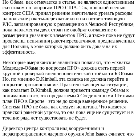
Но Обама, как отмечается в статье, не является единственным
скептиком по вопросам ПРО США. Так, прошлой осенью
конгресс США принял решение значительно урезать расходы
на польские ракеты-перехватчики и на соответствующую
РЛС, запланированную к размещению в Чешской Республике,
пока парламенты двух стран не одобрят соглашение о
размещении указанных элементов ПРО, а также пока не будут
проведены испытания ракет-перехватчиков, предназначенных
для Польши, в ходе которых должно быть доказана их
эффективность.
Некоторые американские аналитики полагают, что «схватка
Медведев-Обама по вопросам ПРО» должна стать первой
крупной проверкой внешнеполитической стойкости Б.Обамы.
Но, по мнению D.Kimball, эта схватка не должна перейти в
открытое противостояние. Практическая оценка ситуации,
как полагает D.Kimball, должна привести команду Обамы к
пониманию того, что предлагаемый Соединенными Штатами
план ПРО в Европе - это не до конца выверенное решение.
Система ПРО не была как следует испытана. Что касается
иранской ракетной угрозы, то она пока еще не существует и в
течение ряда лет существовать не будет.
Директор центра контроля над вооружениями и
нераспространением ядерного оружия John Isaacs считает, что