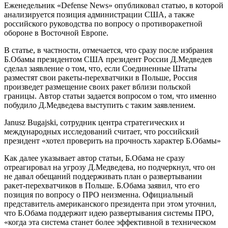
Еженедельник «Defense News» опубликовал статью, в которой
анализируется позиция администрации США, а также
российского руководства по вопросу о противоракетной
обороне в Восточной Европе.
В статье, в частности, отмечается, что сразу после избрания
Б.Обамы президентом США президент России Д.Медведев
сделал заявление о том, что, если Соединенные Штаты
разместят свои ракеты-перехватчики в Польше, Россия
произведет размещение своих ракет вблизи польской
границы. Автор статьи задается вопросом о том, что именно
побудило Д.Медведева выступить с таким заявлением.
Janusz Bugajski, сотрудник центра стратегических и
международных исследований считает, что российский
президент «хотел проверить на прочность характер Б.Обамы»
Как далее указывает автор статьи, Б.Обама не сразу
отреагировал на угрозу Д.Медведева, но подчеркнул, что он
не давал обещаний поддерживать план о развертывании
ракет-перехватчиков в Польше. Б.Обама заявил, что его
позиция по вопросу о ПРО неизменна. Официальный
представитель американского президента при этом уточнил,
что Б.Обама поддержит идею развертывания системы ПРО,
«когда эта система станет более эффективной в техническом