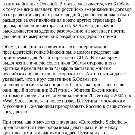
взаимодействия с Россией. В статье указывается, что Б.Обама
к тому же ясно заявляет, что российско-американский договор
о сокращении ядерных ракет средней дальности должен быть
расширен за счет включения в него других стран мира. В
целом, по мнению автора статьи, Б.Обама однозначно
высказывается за ядерное разоружение и выступает против
дальнейших американских разработок ядерного оружия.
Обама, особенно в сравнении с его соперником по
президентской гонке Маккейном, в целом предстает как
приемлемый для России президент США. В то же время
выдвижение в число советников Обамы откровенного
критика Кремля Майкла Макфола заставило многих
российских аналитиков насторожиться. Автор статьи далее
указывает, что в круг советников Б.Обамы по
внешнеполитическим вопросам был также приглашен еще
один ярый противник В.Путина - Збигнев Бжезинский,
который в своей статье, опубликованной 20 сентября 2004 г. в
«Wall Street Journal», и вовсе назвал В.Путина «московским
Муссолини», желающим преобразовать Россию в фашистское
государство.
При этом, как отмечается в журнале «Europeische Sicherheit»,
представляется целесообразным делать различие между
критическими замечаниями в адрес Путина и его