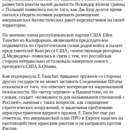
разместить ракеты малой дальности Искандер вблизи границ
с Польшей появились после того, как Дж.Буш долгое время
пытался убедить поляков разрешить размещение
американских баллистических ракет-перехватчиков на своей
территории.
По мнению члена республиканской партии США Ellen
Tauscher из Калифорнии, являющейся председателем
подкомитета по стратегическим силам родов войск в палате
представителей Конгресса США, «воинствующая риторика
Д.Медведева» появилась в связи с тем, что российская
сторона неправильно истолковала намерения нового
президента США Б.Обамы.
Как подчеркнула E.Tauscher, бряцание оружием со стороны
других государств не может заставить Соединенные Штаты
отказаться от того, что отвечает интересам их национальной
безопасности. Но «ветер перемен» в Вашингтоне, по ее
словам, создает «возможность для налаживания отношений с
Россией», начиная с таких вопросов, как сокращение
стратегических вооружений, и заканчивая проблемами
нераспространения ядерного оружия. E.Tauscher еще раз
отметила, что американский план ПРО в Европе нацелен на
противодействие иранским ракетам и не направлен против
России.