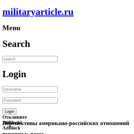
militaryarticle.ru
Menu
Search
Login
Отключите
AdBlock!
Перспективы американо-российских отношений
AdBlock
—