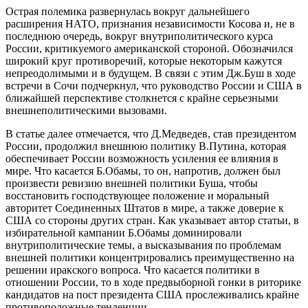
Острая полемика развернулась вокруг дальнейшего
расширения НАТО, признания независимости Косова и, не в
последнюю очередь, вокруг внутриполитического курса
России, критикуемого американской стороной. Обозначился
широкий круг противоречий, которые некоторым кажутся
непреодолимыми и в будущем. В связи с этим Дж.Буш в ходе
встречи в Сочи подчеркнул, что руководство России и США в
ближайшей перспективе столкнется с крайне серьезными
внешнеполитическими вызовами.
В статье далее отмечается, что Д.Медведев, став президентом
России, продолжил внешнюю политику В.Путина, которая
обеспечивает России возможность усиления ее влияния в
мире. Что касается Б.Обамы, то он, напротив, должен был
произвести ревизию внешней политики Буша, чтобы
восстановить господствующее положение и моральный
авторитет Соединенных Штатов в мире, а также доверие к
США со стороны других стран. Как указывает автор статьи, в
избирательной кампании Б.Обамы доминировали
внутриполитические темы, а высказывания по проблемам
внешней политики концентрировались преимущественно на
решении иракского вопроса. Что касается политики в
отношении России, то в ходе предвыборной гонки в риторике
кандидатов на пост президента США прослеживались крайне
противоположные тенденции.