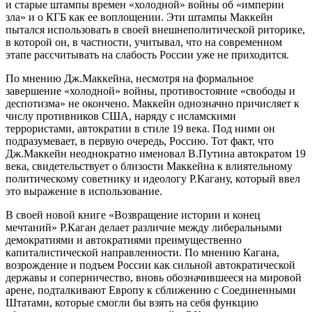
и старые штампы времен «холодной» войны об «империи
зла» и о КГБ как ее воплощении. Эти штампы Маккейн
пытался использовать в своей внешнеполитической риторике,
в которой он, в частности, учитывал, что на современном
этапе рассчитывать на слабость России уже не приходится.
По мнению Дж.Маккейна, несмотря на формальное
завершение «холодной» войны, противостояние «свободы и
деспотизма» не окончено. Маккейн однозначно причисляет к
числу противников США, наряду с исламскими
террористами, автократии в стиле 19 века. Под ними он
подразумевает, в первую очередь, Россию. Тот факт, что
Дж.Маккейн неоднократно именовал В.Путина автократом 19
века, свидетельствует о близости Маккейна к влиятельному
политическому советнику и идеологу Р.Кагану, который ввел
это выражение в использование.
В своей новой книге «Возвращение истории и конец
мечтаний» Р.Каган делает различие между либеральными
демократиями и автократиями преимущественно
капиталистической направленности. По мнению Кагана,
возрождение и подъем России как сильной автократической
державы и соперничество, вновь обозначившееся на мировой
арене, подталкивают Европу к сближению с Соединенными
Штатами, которые смогли бы взять на себя функцию