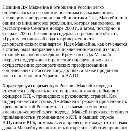
Позиция Дж.Маккейна в отношении России легко
определялась по его многочисленным высказываниям,
касающимся вопросов внешней политики. Так, Маккейн стал
одним из инициаторов резолюции, которая выносилась на
рассмотрение Сената в ноябре 2003 г., а затем, повторно, в
феврале 2005 г. Резолюция содержала требование обязать
«Группу восьми» соблюдать приверженность
демократическим стандартам. Идея Маккейна, как отмечается
в статье, была направлена на исключение России из числа
стран «Большой восьмерки». Кроме того, Дж.Маккейн
открыто поддерживал стремление определенных сил к
осуществлению демократических преобразований в
сопредельных с Россией государствах, а также продвигал
идею о вступлении Украины в НАТО.
Характеризуя современную Россию, Маккейн нередко
стремился изобразить картину правления «клики бывших
офицеров КГБ», пришедших к руководству страной. Как
подчеркивается в статье, Дж.Маккейн требовал применения к
«реваншистской России» так называемого «нового»
американо-европейского подхода. Маккейн проявлял стойкую
привязанность к упоминаниям о КГБ и бывшей службе
В.Путина в КГБ, помимо всего прочего, потому, что эти темы
давали Маккейну возможность воскресить события прошлого