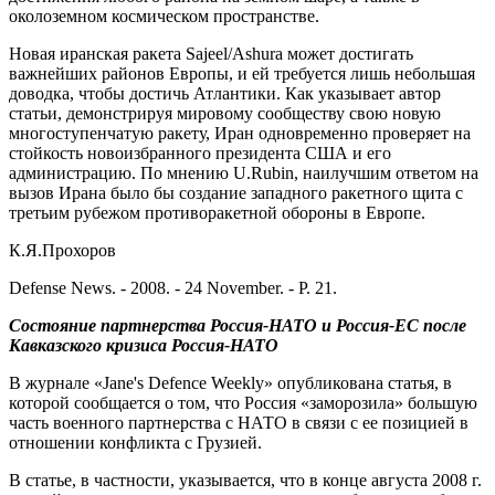
околоземном космическом пространстве.
Новая иранская ракета Sajeel/Ashura может достигать
важнейших районов Европы, и ей требуется лишь небольшая
доводка, чтобы достичь Атлантики. Как указывает автор
статьи, демонстрируя мировому сообществу свою новую
многоступенчатую ракету, Иран одновременно проверяет на
стойкость новоизбранного президента США и его
администрацию. По мнению U.Rubin, наилучшим ответом на
вызов Ирана было бы создание западного ракетного щита с
третьим рубежом противоракетной обороны в Европе.
К.Я.Прохоров
Defense News. - 2008. - 24 November. - P. 21.
Состояние партнерства Россия-НАТО и Россия-ЕС после
Кавказского
кризиса Россия-НАТО
В журнале «Jane's Defence Weekly» опубликована статья, в
которой сообщается о том, что Россия «заморозила» большую
часть военного партнерства с НАТО в связи с ее позицией в
отношении конфликта с Грузией.
В статье, в частности, указывается, что в конце августа 2008 г.