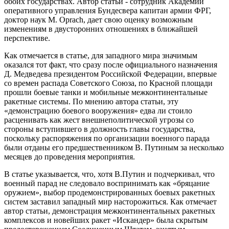
обоих государствах. Автор статьи - сотрудник Академии
оперативного управления Бундесвера капитан армии ФРГ,
доктор наук М. Oprach, дает свою оценку возможным
изменениям в двусторонних отношениях в ближайшей
перспективе.
Как отмечается в статье, для западного мира значимым
оказался тот факт, что сразу после официального назначения
Д. Медведева президентом Российской Федерации, впервые
со времен распада Советского Союза, по Красной площади
прошли боевые танки и мобильные межконтинентальные
ракетные системы. По мнению автора статьи, эту
«демонстрацию боевого вооружения» едва ли стоило
расценивать как жест внешнеполитической угрозы со
стороны вступившего в должность главы государства,
поскольку распоряжения по организации военного парада
были отданы его предшественником В. Путиным за несколько
месяцев до проведения мероприятия.
В статье указывается, что, хотя В.Путин и подчеркивал, что
военный парад не следовало воспринимать как «бряцание
оружием», выбор продемонстрированных боевых ракетных
систем заставил западный мир насторожиться. Как отмечает
автор статьи, демонстрация межконтинентальных ракетных
комплексов и новейших ракет «Искандер» была скрытым