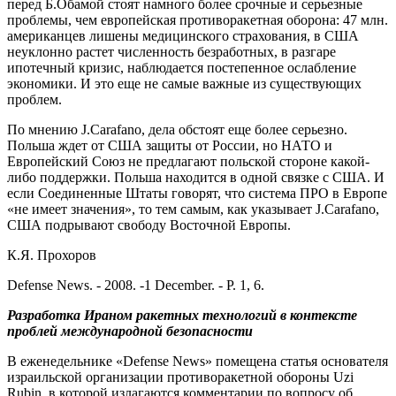
перед Б.Обамой стоят намного более срочные и серьезные
проблемы, чем европейская противоракетная оборона: 47 млн.
американцев лишены медицинского страхования, в США
неуклонно растет численность безработных, в разгаре
ипотечный кризис, наблюдается постепенное ослабление
экономики. И это еще не самые важные из существующих
проблем.
По мнению J.Carafano, дела обстоят еще более серьезно.
Польша ждет от США защиты от России, но НАТО и
Европейский Союз не предлагают польской стороне какой-
либо поддержки. Польша находится в одной связке с США. И
если Соединенные Штаты говорят, что система ПРО в Европе
«не имеет значения», то тем самым, как указывает J.Carafano,
США подрывают свободу Восточной Европы.
К.Я. Прохоров
Defense News. - 2008. -1 December. - P. 1, 6.
Разработка Ираном ракетных технологий в контексте
проблей международной безопасности
В еженедельнике «Defense News» помещена статья основателя
израильской организации противоракетной обороны Uzi
Rubin, в которой излагаются комментарии по вопросу об