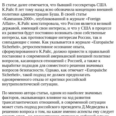
В статье далее отмечается, что бывший госсекретарь США
К.Райс 8 лет тому назад ясно обозначила концепцию внешней
политики администрации Буша. В своей статье
«Кампания-2000», опубликованной в журнале «Foreign
Affairs», К.Райс констатировала, что Россия является великой
державой, имеющей свои интересы, и что у США в процессе
их развития будут постоянно возникать свои собственные
интересы, как противостоящие интересам России, так и
совпадающие с ними. Как указывается в журнале «Europaische
Sicherheit», ретроспективное осознание опыта,
сформулированного К.Райс, должно привести к правильной
постановке в современной американской внешней политике
вопросов, касающихся отношений с Россией, а также к
выработке подходов для совместного решения значимых
вопросов безопасности. Однако, как отмечает «Europaische
Sicherheit», такой подход не должен предполагать
одновременного отказа от критики российской
внутриполитической ситуации.
По мнению автора статьи, одним из наиболее значимых
факторов, оказывающих влияние на ход развития
трансатлантических отношений, в современной ситуации
может стать подход российского президента Д.Медведева к
решению вопроса о том, на какие именно аспекты ему следует