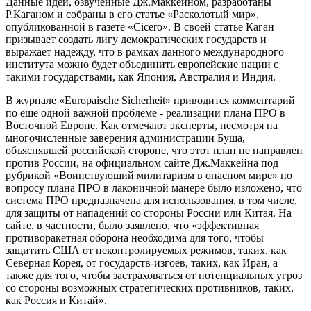
Данные идеи, озвученные Дж.Маккейном, разработаны
Р.Каганом и собраны в его статье «Расколотый мир»,
опубликованной в газете «Cicero». В своей статье Каган
призывает создать лигу демократических государств и
выражает надежду, что в рамках данного международного
института можно будет объединить европейские нации с
такими государствами, как Япония, Австралия и Индия.
В журнале «Europaische Sicherheit» приводится комментарий
по еще одной важной проблеме - реализации плана ПРО в
Восточной Европе. Как отмечают эксперты, несмотря на
многочисленные заверения администрации Буша,
объяснявшей российской стороне, что этот план не направлен
против России, на официальном сайте Дж.Маккейна под
рубрикой «Воинствующий милитаризм в опасном мире» по
вопросу плана ПРО в лаконичной манере было изложено, что
система ПРО предназначена для использования, в том числе,
для защиты от нападений со стороны России или Китая. На
сайте, в частности, было заявлено, что «эффективная
противоракетная оборона необходима для того, чтобы
защитить США от неконтролируемых режимов, таких, как
Северная Корея, от государств-изгоев, таких, как Иран, а
также для того, чтобы застраховаться от потенциальных угроз
со стороны возможных стратегических противников, таких,
как Россия и Китай».