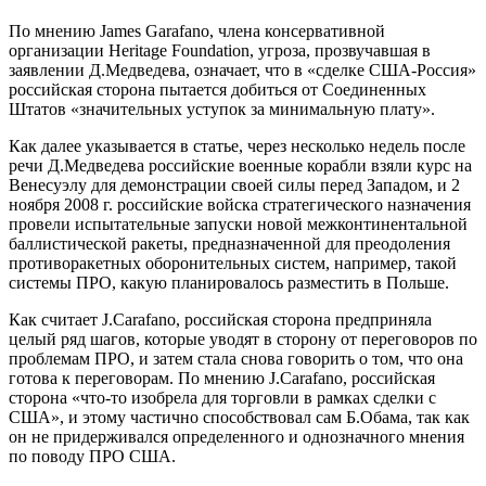
По мнению James Garafano, члена консервативной
организации Heritage Foundation, угроза, прозвучавшая в
заявлении Д.Медведева, означает, что в «сделке США-Россия»
российская сторона пытается добиться от Соединенных
Штатов «значительных уступок за минимальную плату».
Как далее указывается в статье, через несколько недель после
речи Д.Медведева российские военные корабли взяли курс на
Венесуэлу для демонстрации своей силы перед Западом, и 2
ноября 2008 г. российские войска стратегического назначения
провели испытательные запуски новой межконтинентальной
баллистической ракеты, предназначенной для преодоления
противоракетных оборонительных систем, например, такой
системы ПРО, какую планировалось разместить в Польше.
Как считает J.Carafano, российская сторона предприняла
целый ряд шагов, которые уводят в сторону от переговоров по
проблемам ПРО, и затем стала снова говорить о том, что она
готова к переговорам. По мнению J.Carafano, российская
сторона «что-то изобрела для торговли в рамках сделки с
США», и этому частично способствовал сам Б.Обама, так как
он не придерживался определенного и однозначного мнения
по поводу ПРО США.