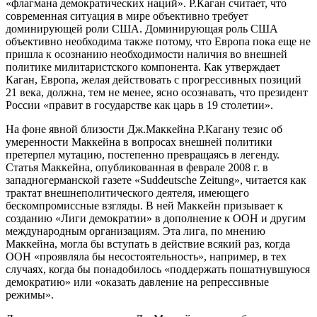
«флагмана демократических наций». Р.Каган считает, что
современная ситуация в мире объективно требует
доминирующей роли США. Доминирующая роль США
объективно необходима также потому, что Европа пока еще не
пришла к осознанию необходимости наличия во внешней
политике милитаристского компонента. Как утверждает
Каган, Европа, желая действовать с прогрессивных позиций
21 века, должна, тем не менее, ясно осознавать, что президент
России «правит в государстве как царь в 19 столетии».
На фоне явной близости Дж.Маккейна Р.Кагану тезис об
умеренности Маккейна в вопросах внешней политики
претерпел мутацию, постепенно превращаясь в легенду.
Статья Маккейна, опубликованная в феврале 2008 г. в
западногерманской газете «Suddeutsche Zeitung», читается как
трактат внешнеполитического деятеля, имеющего
бескомпромиссные взгляды. В ней Маккейн призывает к
созданию «Лиги демократии» в дополнение к ООН и другим
международным организациям. Эта лига, по мнению
Маккейна, могла бы вступать в действие всякий раз, когда
ООН «проявляла бы несостоятельность», например, в тех
случаях, когда бы понадобилось «поддержать пошатнувшуюся
демократию» или «оказать давление на репрессивные
режимы».