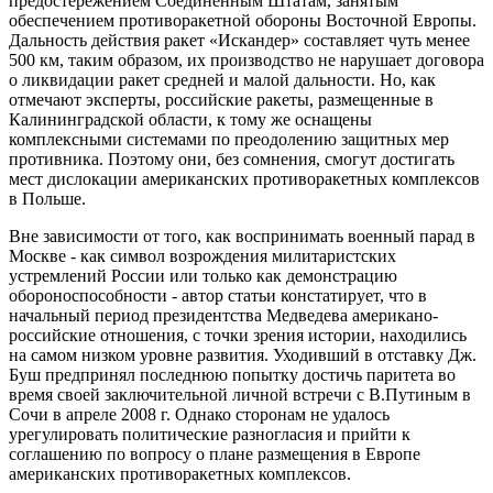
предостережением Соединенным Штатам, занятым
обеспечением противоракетной обороны Восточной Европы.
Дальность действия ракет «Искандер» составляет чуть менее
500 км, таким образом, их производство не нарушает договора
о ликвидации ракет средней и малой дальности. Но, как
отмечают эксперты, российские ракеты, размещенные в
Калининградской области, к тому же оснащены
комплексными системами по преодолению защитных мер
противника. Поэтому они, без сомнения, смогут достигать
мест дислокации американских противоракетных комплексов
в Польше.
Вне зависимости от того, как воспринимать военный парад в
Москве - как символ возрождения милитаристских
устремлений России или только как демонстрацию
обороноспособности - автор статьи констатирует, что в
начальный период президентства Медведева американо-
российские отношения, с точки зрения истории, находились
на самом низком уровне развития. Уходивший в отставку Дж.
Буш предпринял последнюю попытку достичь паритета во
время своей заключительной личной встречи с В.Путиным в
Сочи в апреле 2008 г. Однако сторонам не удалось
урегулировать политические разногласия и прийти к
соглашению по вопросу о плане размещения в Европе
американских противоракетных комплексов.