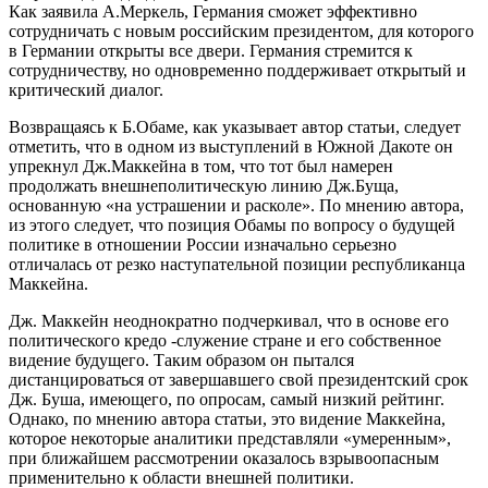
Как заявила А.Меркель, Германия сможет эффективно
сотрудничать с новым российским президентом, для которого
в Германии открыты все двери. Германия стремится к
сотрудничеству, но одновременно поддерживает открытый и
критический диалог.
Возвращаясь к Б.Обаме, как указывает автор статьи, следует
отметить, что в одном из выступлений в Южной Дакоте он
упрекнул Дж.Маккейна в том, что тот был намерен
продолжать внешнеполитическую линию Дж.Буща,
основанную «на устрашении и расколе». По мнению автора,
из этого следует, что позиция Обамы по вопросу о будущей
политике в отношении России изначально серьезно
отличалась от резко наступательной позиции республиканца
Маккейна.
Дж. Маккейн неоднократно подчеркивал, что в основе его
политического кредо -служение стране и его собственное
видение будущего. Таким образом он пытался
дистанцироваться от завершавшего свой президентский срок
Дж. Буша, имеющего, по опросам, самый низкий рейтинг.
Однако, по мнению автора статьи, это видение Маккейна,
которое некоторые аналитики представляли «умеренным»,
при ближайшем рассмотрении оказалось взрывоопасным
применительно к области внешней политики.