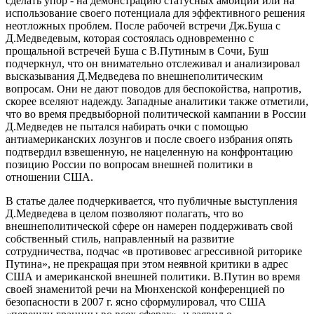
сделать упор - на демонстрацию статусных амбиций или на
использование своего потенциала для эффективного решения
неотложных проблем. После рабочей встречи Дж.Буша с
Д.Медведевым, которая состоялась одновременно с
прощальной встречей Буша с В.Путиным в Сочи, Буш
подчеркнул, что он внимательно отслеживал и анализировал
высказывания Д.Медведева по внешнеполитическим
вопросам. Они не дают поводов для беспокойства, напротив,
скорее вселяют надежду. Западные аналитики также отметили,
что во время предвыборной политической кампании в России
Д.Медведев не пытался набирать очки с помощью
антиамериканских лозунгов и после своего избрания опять
подтвердил взвешенную, не нацеленную на конфронтацию
позицию России по вопросам внешней политики в
отношении США.
В статье далее подчеркивается, что публичные выступления
Д.Медведева в целом позволяют полагать, что во
внешнеполитической сфере он намерен поддерживать свой
собственный стиль, направленный на развитие
сотрудничества, подчас «в противовес агрессивной риторике
Путина», не прекращая при этом неявной критики в адрес
США и американской внешней политики. В.Путин во время
своей знаменитой речи на Мюнхенской конференцией по
безопасности в 2007 г. ясно сформулировал, что США