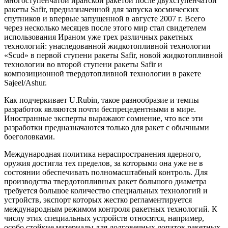
многоступенчатой иранской ракетой после двухступенчатой
ракеты Safir, предназначенной для запуска космических
спутников и впервые запущенной в августе 2007 г. Всего
через несколько месяцев после этого мир стал свидетелем
использования Ираном уже трех различных ракетных
технологий: унаследованной жидкотопливной технологии
«Scud» в первой ступени ракеты Safir, новой жидкотопливной
технологии во второй ступени ракеты Safir и
композиционной твердотопливной технологии в ракете
Sajeel/Ashur.
Как подчеркивает U.Rubin, такое разнообразие и темпы
разработок являются почти беспрецедентными в мире.
Иностранные эксперты выражают сомнение, что все эти
разработки предназначаются только для ракет с обычными
боеголовками.
Международная политика нераспространения ядерного,
оружия достигла тех пределов, за которыми она уже не в
состоянии обеспечивать полномасштабный контроль. Для
производства твердотопливных ракет большого диаметра
требуется большое количество специальных технологий и
устройств, экспорт которых жестко регламентируется
международным режимом контроля ракетных технологий. К
числу этих специальных устройств относятся, например,
особо стойкие материалы для долговечных лопаток ракетных