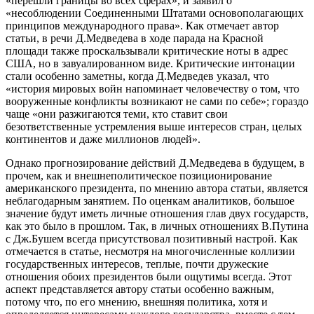
«перешли границы во всех сферах», и заявил о
«несоблюдении Соединенными Штатами основополагающих
принципов международного права». Как отмечает автор
статьи, в речи Д.Медведева в ходе парада на Красной
площади также проскальзывали критические ноты в адрес
США, но в завуалированном виде. Критические интонации
стали особенно заметны, когда Д.Медведев указал, что
«история мировых войн напоминает человечеству о том, что
вооруженные конфликты возникают не сами по себе»; гораздо
чаще «они разжигаются теми, кто ставит свои
безответственные устремления выше интересов стран, целых
континентов и даже миллионов людей».
Однако прогнозирование действий Д.Медведева в будущем, в
прочем, как и внешнеполитическое позиционирование
американского президента, по мнению автора статьи, является
неблагодарным занятием. По оценкам аналитиков, большое
значение будут иметь личные отношения глав двух государств,
как это было в прошлом. Так, в личных отношениях В.Путина
с Дж.Бушем всегда присутствовал позитивный настрой. Как
отмечается в статье, несмотря на многочисленные коллизии
государственных интересов, теплые, почти дружеские
отношения обоих президентов были ощутимы всегда. Этот
аспект представляется автору статьи особенно важным,
потому что, по его мнению, внешняя политика, хотя и