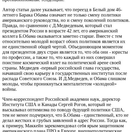
Автор статьи далее указывает, что переезд в Белый дом 46-
летнего Барака Обамы означает не только смену политики
американского руководства, но и смену поколений политиков.
Правда, по сравнению с Д.Медведевым, который стал
президентом России в возрасте 42 лет, его американский
коллега Б.Обама оказывается заметно старше. Вместе с тем
относительно молодой возраст обоих политиков является их
не единственной общей чертой. Объединяющим моментом
для президентов двух стран является то, что оба они - юристы
по профессии, а также то, что каждый из них совершил
поистине космический взлет на политической арене своей
страны. Медведев -первый российский глава государства,
начавший свою карьеру в государственных институтах после
распада Советского Союза. И Д.Медведев, и Обама слишком
молоды, чтобы проникнуться менталитетом «холодной»
войны.
Член-корреспондент Российской академии наук, директор
Института США и Канады Сергей Рогов, который не
высказывал оптимизма по поводу будущей политики США,
тем не менее подчеркнул, что Б.Обама - единственный, кто не
делал жестких и грубых заявлений в адрес России. Тогда как,
к примеру, Маккейн зарекомендовал себя ярым защитником
американского плана ПРО в Европе, внешнеполитические