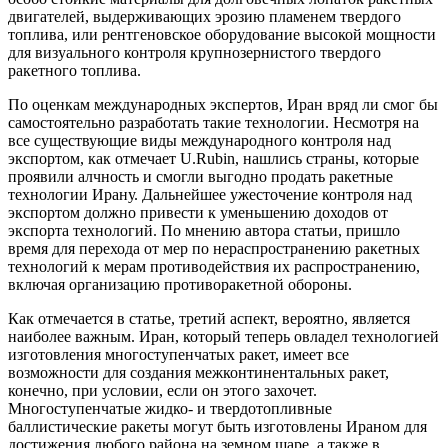
двигателей, выдерживающих эрозию пламенем твердого
топлива, или рентгеновское оборудование высокой мощности
для визуального контроля крупнозернистого твердого
ракетного топлива.
По оценкам международных экспертов, Иран вряд ли смог бы
самостоятельно разработать такие технологии. Несмотря на
все существующие виды международного контроля над
экспортом, как отмечает U.Rubin, нашлись страны, которые
проявили алчность и смогли выгодно продать ракетные
технологии Ирану. Дальнейшее ужесточение контроля над
экспортом должно привести к уменьшению доходов от
экспорта технологий. По мнению автора статьи, пришло
время для перехода от мер по нераспространению ракетных
технологий к мерам противодействия их распространению,
включая организацию противоракетной обороны.
Как отмечается в статье, третий аспект, вероятно, является
наиболее важным. Иран, который теперь овладел технологией
изготовления многоступенчатых ракет, имеет все
возможности для создания межконтинентальных ракет,
конечно, при условии, если он этого захочет.
Многоступенчатые жидко- и твердотопливные
баллистические ракеты могут быть изготовлены Ираном для
достижения любого района на земном шаре, а также в