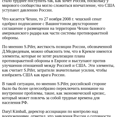
стало труднее поступить так, как хочет Россия, поскольку у
мирового сообщества могло сложиться впечатление, что США
уступают давлению России.
Что касается Чехии, то 27 ноября 2008 г. чешский сенат
одобрил подписанное с Вашингтоном двухстороннее
соглашение о размещении на территории Чехии базового
американского радара как части системы противоракетной
обороны.
По мнению S.Pifer, жесткость позиции России, обозначенной
Д.Медведевым, можно объяснить тем, что в Кремле имеются
элементы, которые не хотят реализации плана
противоракетной обороны в Европе и выступают против
улучшения отношений между Россией и США. Эти элементы,
как считает S.Pifer, затратили значительные усилия, чтобы
изобразить США как врага России.
В такой ситуации, по мнению S.Pifer, российской стороне
было бы более целесообразно переключить внимание на
внутренние проблемы, такие, как экономический кризис,
который может повлечь за собой трудные времена для
населения РФ.
Daryl Kimball, директор ассоциации по контролю над
вооружениями, отметил, что заявления России о готовности