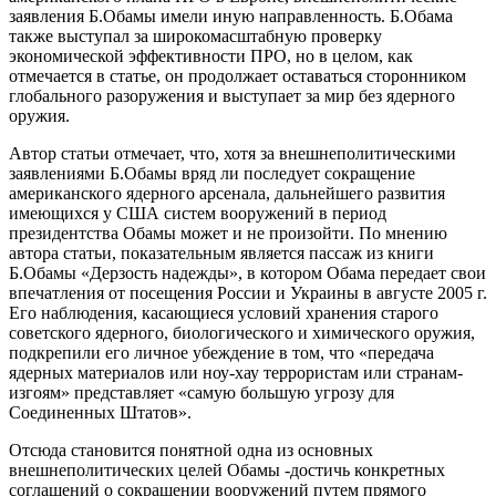
заявления Б.Обамы имели иную направленность. Б.Обама
также выступал за широкомасштабную проверку
экономической эффективности ПРО, но в целом, как
отмечается в статье, он продолжает оставаться сторонником
глобального разоружения и выступает за мир без ядерного
оружия.
Автор статьи отмечает, что, хотя за внешнеполитическими
заявлениями Б.Обамы вряд ли последует сокращение
американского ядерного арсенала, дальнейшего развития
имеющихся у США систем вооружений в период
президентства Обамы может и не произойти. По мнению
автора статьи, показательным является пассаж из книги
Б.Обамы «Дерзость надежды», в котором Обама передает свои
впечатления от посещения России и Украины в августе 2005 г.
Его наблюдения, касающиеся условий хранения старого
советского ядерного, биологического и химического оружия,
подкрепили его личное убеждение в том, что «передача
ядерных материалов или ноу-хау террористам или странам-
изгоям» представляет «самую большую угрозу для
Соединенных Штатов».
Отсюда становится понятной одна из основных
внешнеполитических целей Обамы -достичь конкретных
соглашений о сокращении вооружений путем прямого