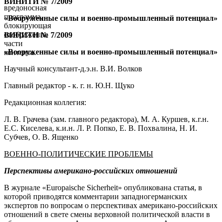
ВИНИТИ № 7/2009
вредоносная
программа,
«Вооруженные силы и военно-промышленный потенциал»
блокирующая
отображение
ВИНИТИ № 7/2009
части
«Вооруженные силы и военно-промышленный потенциал»
контента.
Научный консультант-д.э.н. В.И. Волков
Главный редактор - к. г. н. Ю.Н. Щуко
Редакционная коллегия:
Л. В. Грачева (зам. главного редактора), М. А. Куршев, к.г.н.
Е.С. Киселева, к.и.н. Л. Р. Попко, Е. В. Похвалина, Н. И.
Субчев, О. В. Ященко
ВОЕННО-ПОЛИТИЧЕСКИЕ ПРОБЛЕМЫ
Перспективы американо-российских отношений
В журнале «Europaische Sicherheit» опубликована статья, в
которой приводятся комментарии западногерманских
экспертов по вопросам о перспективах американо-российских
отношений в свете смены верховной политической власти в