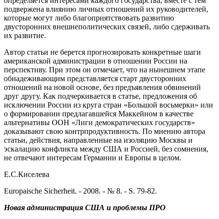
определяется интересами каждого государства, вместе с тем
подвержена влиянию личных отношений их руководителей,
которые могут либо благоприятствовать развитию
двусторонних внешнеполитических связей, либо сдерживать
их развитие.
Автор статьи не берется прогнозировать конкретные шаги
американской администрации в отношении России на
перспективу. При этом он отмечает, что на нынешнем этапе
обнадеживающим представляется старт двусторонних
отношений на новой основе, без предъявления обвинений
друг другу. Как подчеркивается в статье, предложения об
исключении России из круга стран «Большой восьмерки» или
о формировании предлагавшейся Маккейном в качестве
альтернативы ООН «Лиги демократических государств»
доказывают свою контрпродуктивность. По мнению автора
статьи, действия, направленные на изоляцию Москвы и
эскалацию конфликта между США и Россией, без сомнения,
не отвечают интересам Германии и Европы в целом.
Е.С.Киселева
Europaische Sicherheit. - 2008. - № 8. - S. 79-82.
Новая администрация США и проблемы ПРО