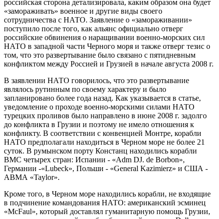
российская сторона детализировала, каким образом она будет
«замораживать» военное и другие виды своего
сотрудничества с НАТО. Заявление о «замораживании»
поступило после того, как альянс официально отверг
российские обвинения о наращивании военно-морских сил
НАТО в западной части Черного моря и также отверг тезис о
том, что это развертывание было связано с пятидневным
конфликтом между Россией и Грузией в начале августа 2008 г.
В заявлении НАТО говорилось, что это развертывание
являлось рутинным по своему характеру и было
запланировано более года назад. Как указывается в статье,
уведомление о проходе военно-морскими силами НАТО
турецких проливов было направлено в июне 2008 г. задолго
до конфликта в Грузии и поэтому не имело отношения к
конфликту. В соответствии с конвенцией Монтре, корабли
НАТО предполагали находиться в Черном море не более 21
суток. В румынском порту Констанц находились корабли
ВМС четырех стран: Испании - «Adm DJ. de Borbon»,
Германии -«Lubeck», Польши - «General Kazimierz» и США -
АВМА «Taylor».
Кроме того, в Черном море находились корабли, не входящие
в подчинение командования НАТО: американский эсминец
«McFaul», который доставлял гуманитарную помощь Грузии,