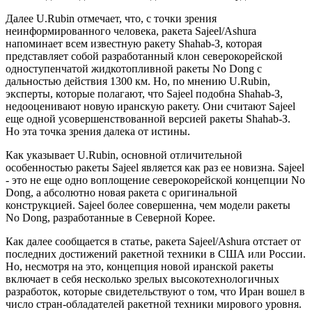
Далее U.Rubin отмечает, что, с точки зрения
неинформированного человека, ракета Sajeel/Ashura
напоминает всем известную ракету Shahab-З, которая
представляет собой разработанный клон северокорейской
одноступенчатой жидкотопливной ракеты No Dong с
дальностью действия 1300 км. Но, по мнению U.Rubin,
эксперты, которые полагают, что Sajeel подобна Shahab-З,
недооценивают новую иранскую ракету. Они считают Sajeel
еще одной усовершенствованной версией ракеты Shahab-З.
Но эта точка зрения далека от истины.
Как указывает U.Rubin, основной отличительной
особенностью ракеты Sajeel является как раз ее новизна. Sajeel
- это не еще одно воплощение северокорейской концепции No
Dong, а абсолютно новая ракета с оригинальной
конструкцией. Sajeel более совершенна, чем модели ракеты
No Dong, разработанные в Северной Корее.
Как далее сообщается в статье, ракета Sajeel/Ashura отстает от
последних достижений ракетной техники в США или России.
Но, несмотря на это, концепция новой иранской ракеты
включает в себя несколько зрелых высокотехнологичных
разработок, которые свидетельствуют о том, что Иран вошел в
число стран-обладателей ракетной техники мирового уровня.