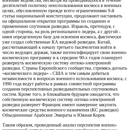
военные ведомства, несмотря на проводившуюся в течение
десятилетий политику неиспользования космоса в военных
целях, обусловленную прежде всего ограничениями 9-й
статьи национальной конституции, продолжают настаивать
на официальном открытии программы по созданию и
применению спутников разведки. Израиль, претендуя, с
одной стороны, на роль регионального лидера, а с другой -
имея определенную базу для освоения космоса, фактически
уже создал собственные КА видовой разведки. Китай,
рассчитывающий к началу третьего тысячелетия войти в
число ведущих держав, также интенсифицирует свою военно-
космическую программу и к середине 90-х годов планирует
развернуть космическую систему оптико-электронной
разведки. Страны Европейского сообщества, стремясь догнать
«космического лидера» - США и тем самым добиться
независимости в вопросах военного использования космоса, с
1990 года ведут работы в рамках совместной программы
создания перспективных разведывательных спутниковых
систем. Кроме того, в ближайшем будущем ожидается, что
собственную космическую систему оптико-электронной
разведки развернет Франция; имеют намерение закупить
космические средства военного назначения (КС разведки)
Объединенные Арабские Эмираты и Южная Корея.
Таким образом, проведенный анализ перспектив военно-