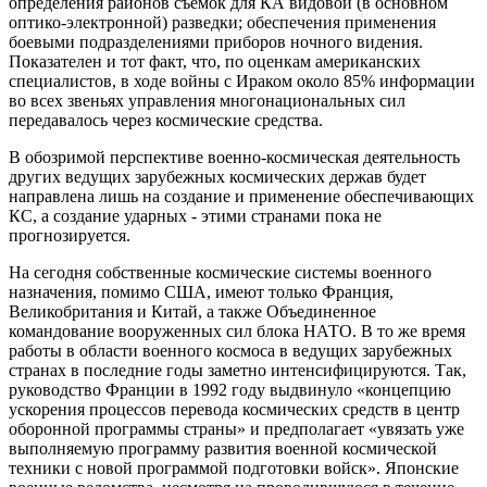
определения районов съемок для КА видовой (в основном
оптико-электронной) разведки; обеспечения применения
боевыми подразделениями приборов ночного видения.
Показателен и тот факт, что, по оценкам американских
специалистов, в ходе войны с Ираком около 85% информации
во всех звеньях управления многонациональных сил
передавалось через космические средства.
В обозримой перспективе военно-космическая деятельность
других ведущих зарубежных космических держав будет
направлена лишь на создание и применение обеспечивающих
КС, а создание ударных - этими странами пока не
прогнозируется.
На сегодня собственные космические системы военного
назначения, помимо США, имеют только Франция,
Великобритания и Китай, а также Объединенное
командование вооруженных сил блока НАТО. В то же время
работы в области военного космоса в ведущих зарубежных
странах в последние годы заметно интенсифицируются. Так,
руководство Франции в 1992 году выдвинуло «концепцию
ускорения процессов перевода космических средств в центр
оборонной программы страны» и предполагает «увязать уже
выполняемую программу развития военной космической
техники с новой программой подготовки войск». Японские