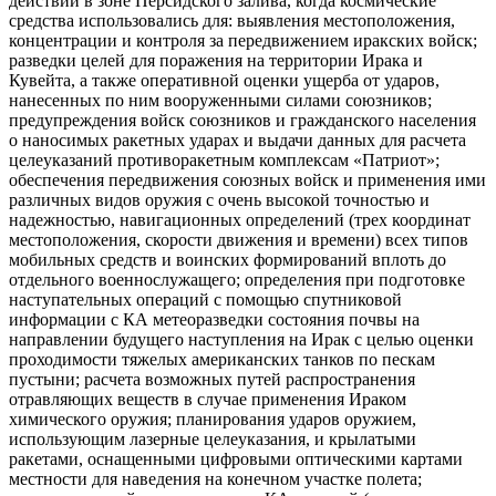
действий в зоне Персидского залива, когда космические
средства использовались для: выявления местоположения,
концентрации и контроля за передвижением иракских войск;
разведки целей для поражения на территории Ирака и
Кувейта, а также оперативной оценки ущерба от ударов,
нанесенных по ним вооруженными силами союзников;
предупреждения войск союзников и гражданского населения
о наносимых ракетных ударах и выдачи данных для расчета
целеуказаний противоракетным комплексам «Патриот»;
обеспечения передвижения союзных войск и применения ими
различных видов оружия с очень высокой точностью и
надежностью, навигационных определений (трех координат
местоположения, скорости движения и времени) всех типов
мобильных средств и воинских формирований вплоть до
отдельного военнослужащего; определения при подготовке
наступательных операций с помощью спутниковой
информации с КА метеоразведки состояния почвы на
направлении будущего наступления на Ирак с целью оценки
проходимости тяжелых американских танков по пескам
пустыни; расчета возможных путей распространения
отравляющих веществ в случае применения Ираком
химического оружия; планирования ударов оружием,
использующим лазерные целеуказания, и крылатыми
ракетами, оснащенными цифровыми оптическими картами
местности для наведения на конечном участке полета;