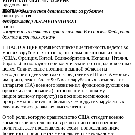
ВОЕННАЯ МЫСЛЬ № 4/1996
вредоносная
программа,
Военно-космическая деятельность за рубежом
блокирующая
отображение
Генерал-майор
В
.Л.МЕНЬШ
ИКОВ
,
части
заслуженный деятель науки и техники Российской Федерации,
контента.
доктор технических наук
В НАСТОЯЩЕЕ время космическая деятельность ведется во
многих зарубежных странах, но только некоторые из них
(США, Франция, Китай, Великобритания, Испания, Италия,
Израиль) используют свой космический потенциал в военных
целях. Лидирующие позиции в данной области на
сегодняшний день занимают Соединенные Штаты Америки:
им принадлежит более 90% всех зарубежных космических
аппаратов (КА) военного назначения, функционирующих на
орбите, а ассигнования (в отношении к валовому
национальному продукту) на военные космические
программы значительно больше, чем в других зарубежных
«космических» державах, вместе взятых.
О той роли, которую правительство США отводит военно-
космической деятельности в реализации своей военной
политики, дает представление схема, приведенная ниже.
Более того, приоритетные направления американской