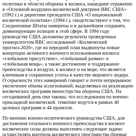
политики в области обороны и космоса, нашедшие отражение
в «Основной воздушно-космической доктрине ВВС США»
(1992 г.) и директиве президента США «О национальной
космической политике» (1994 г.), свидетельствуют о том, что
Соединенные Штаты намерены и в дальнейшем сохранять
доминирующие позиции в этой сфере. В 1994 году
руководству США доложены результаты проведенных
университетом ВВС исследований «Космический
прогноз-2020», где на передний план выдвинуты новые
концепции активного военного использования космоса:
«глобальное присутствие», «глобальный размах» и
«глобальная мощь», а также достижение и поддержание
превосходства в воздухе, в космосе и на море, что является
ключевым в сохранении успеха в качестве мирового лидера.
О серьезности этих намерений говорит и почти непрерывное
увеличение объема ассигнований, выделяемых на реализацию
космических программ министерства обороны США. На
сегодняшний день они таковы, что исследования по военно-
прикладной космической. тематике ведутся в рамках 40
целевых программ и 44 проектов.
По мнению военно-политического руководства США, для
достижения тотального военного превосходства в космосе
космические силы должны выполнять следующие задачи:
осуществлять контроль космического пространства (боевые