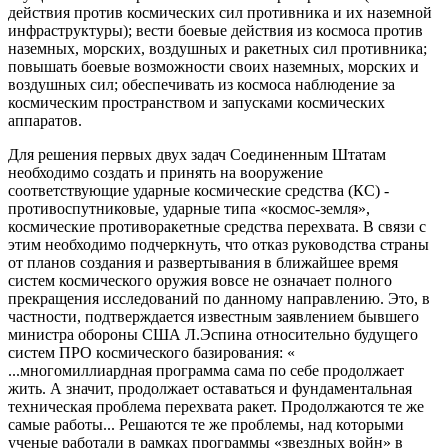
действия против космических сил противника и их наземной
инфраструктуры); вести боевые действия из космоса против
наземных, морских, воздушных и ракетных сил противника;
повышать боевые возможности своих наземных, морских и
воздушных сил; обеспечивать из космоса наблюдение за
космическим пространством и запусками космических
аппаратов.
Для решения первых двух задач Соединенным Штатам
необходимо создать и принять на вооружение
соответствующие ударные космические средства (КС) -
противоспутниковые, ударные типа «космос-земля»,
космические противоракетные средства перехвата. В связи с
этим необходимо подчеркнуть, что отказ руководства страны
от планов создания и развертывания в ближайшее время
систем космического оружия вовсе не означает полного
прекращения исследований по данному направлению. Это, в
частности, подтверждается известным заявлением бывшего
министра обороны США Л.Эспина относительно будущего
систем ПРО космического базирования: «
...многомиллиардная программа сама по себе продолжает
жить. А значит, продолжает оставаться и фундаментальная
техническая проблема перехвата ракет. Продолжаются те же
самые работы... Решаются те же проблемы, над которыми
ученые работали в рамках программы «звездных войн» в