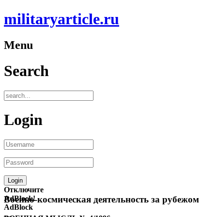
militaryarticle.ru
Menu
Search
Login
Отключите
AdBlock!
Военно-космическая деятельность за рубежом
AdBlock
—