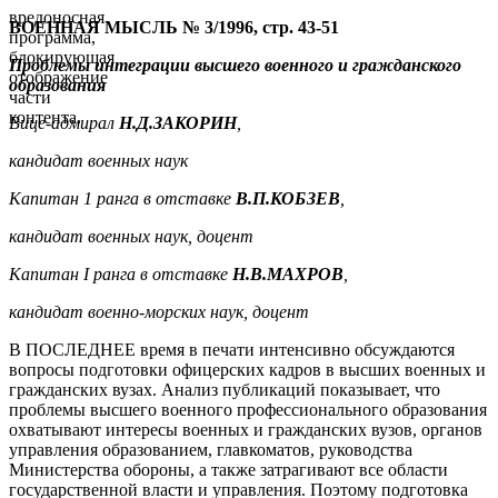
вредоносная
ВОЕННАЯ МЫСЛЬ № 3/1996, стр. 43-51
программа,
блокирующая
Проблемы интеграции высшего военного и гражданского
отображение
образования
части
контента.
Вице-адмирал
Н.Д.ЗАКОРИН
,
кандидат военных наук
Капитан 1 ранга в отставке
В.П.КОБЗЕВ
,
кандидат военных наук, доцент
Капитан I ранга в отставке
Н.В.МАХРОВ
,
кандидат военно-морских наук, доцент
В ПОСЛЕДНЕЕ время в печати интенсивно обсуждаются
вопросы подготовки офицерских кадров в высших военных и
гражданских вузах. Анализ публикаций показывает, что
проблемы высшего военного профессионального образования
охватывают интересы военных и гражданских вузов, органов
управления образованием, главкоматов, руководства
Министерства обороны, а также затрагивают все области
государственной власти и управления. Поэтому подготовка