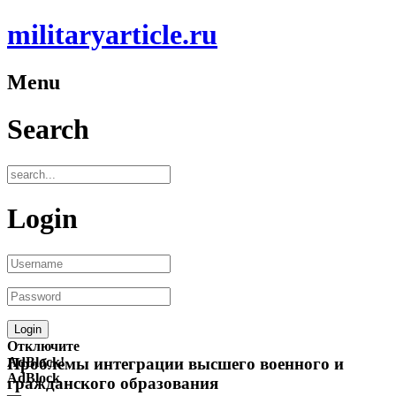
militaryarticle.ru
Menu
Search
Login
Отключите
AdBlock!
Проблемы интеграции высшего военного и
AdBlock
гражданского образования
—