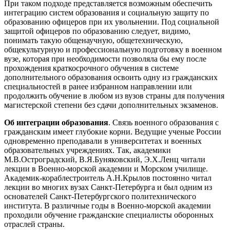
При таком подходе представляется возможным обеспечить
интеграцию систем образования и социальную защиту по
образованию офицеров при их увольнении. Под социальной
защитой офицеров по образованию следует, видимо,
понимать такую общенаучную, общетехническую,
общекультурную и профессиональную подготовку в военном
вузе, которая при необходимости позволяла бы ему после
прохождения краткосрочного обучения в системе
дополнительного образования освоить одну из гражданских
специальностей в ранее избранном направлении или
продолжить обучение в любом из вузов страны для получения
магистерской степени без сдачи дополнительных экзаменов.
Об интеграции образования
. Связь военного образования с
гражданским имеет глубокие корни. Ведущие ученые России
одновременно преподавали в университетах и военных
образовательных учреждениях. Так, академики
М.В.Остроградский, В.Я.Буняковский, Э.Х.Ленц читали
лекции в Военно-морской академии и Морском училище.
Академик-кораблестроитель А.Н.Крылов постоянно читал
лекции во многих вузах Санкт-Петербурга и был одним из
основателей Санкт-Петербургского политехнического
института. В различные годы в Военно-морской академии
проходили обучение гражданские специалисты оборонных
отраслей страны.