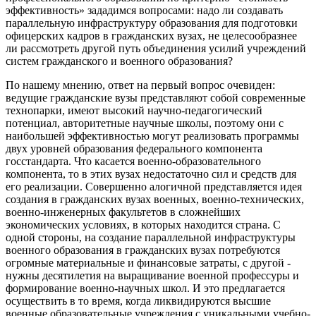
эффективность» зададимся вопросами: надо ли создавать
параллельную инфраструктуру образования для подготовки
офицерских кадров в гражданских вузах, не целесообразнее
ли рассмотреть другой путь объединения усилий учреждений
систем гражданского и военного образования?
По нашему мнению, ответ на первый вопрос очевиден:
ведущие гражданские вузы представляют собой современные
технопарки, имеют высокий научно-педагогический
потенциал, авторитетные научные школы, поэтому они с
наибольшей эффективностью могут реализовать программы
двух уровней образования федерального компонента
госстандарта. Что касается военно-образовательного
компонента, то в этих вузах недостаточно сил и средств для
его реализации. Совершенно алогичной представляется идея
создания в гражданских вузах военных, военно-технических,
военно-инженерных факультетов в сложнейших
экономических условиях, в которых находится страна. С
одной стороны, на создание параллельной инфраструктуры
военного образования в гражданских вузах потребуются
огромные материальные и финансовые затраты, с другой -
нужны десятилетия на выращивание военной профессуры и
формирование военно-научных школ. И это предлагается
осуществить в то время, когда ликвидируются высшие
военные образовательные учреждения с уникальными учебно-