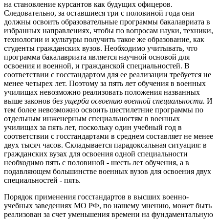
на становление курсантов как будущих офицеров.
Следовательно, за оставшиеся три с половиной года они
должны освоить образовательные программы бакалавриата в
избранных направлениях, чтобы по вопросам науки, техники,
технологии и культуры получить такое же образование, как
студенты гражданских вузов. Необходимо учитывать, что
программа бакалавриата является научной основой для
освоения и военной, и гражданской специальностей. В
соответствии с госстандартом для ее реализации требуется не
менее четырех лет. Поэтому за пять лет обучения в военных
училищах невозможно реализовать положения названных
выше законов без
ущерба освоению военной специальности.
И
тем более невозможно освоить шестилетние программы по
отдельным инженерным специальностям в военных
училищах за пять лет, поскольку один учебный год в
соответствии с госстандартами в среднем составляет не менее
двух тысяч часов. Складывается парадоксальная ситуация: в
гражданских вузах для освоения одной специальности
необходимо пять с половиной - шесть лет обучения, а в
подавляющем большинстве военных вузов для освоения двух
специальностей - пять.
Порядок применения госстандартов в высших военно-
учебных заведениях МО РФ, по нашему мнению, может быть
реализован за счет уменьшения времени на фундаментальную