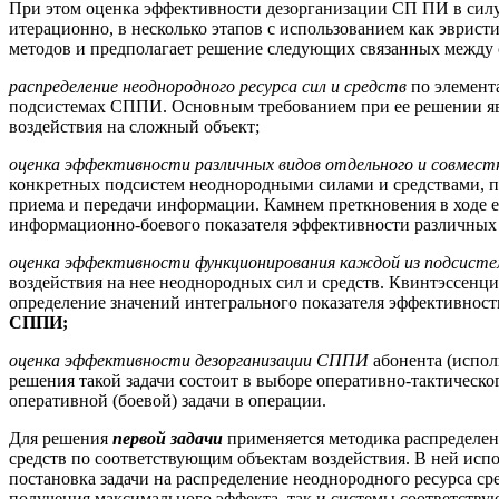
При этом оценка эффективности дезорганизации СП ПИ в силу
итерационно, в несколько этапов с использованием как эвристи
методов и предполагает решение следующих связанных между
распределение неоднородного ресурса сил и средств
по элемент
подсистемах СППИ. Основным требованием при ее решении яв
воздействия на сложный объект;
оценка эффективности различных видов отдельного и совмест
конкретных подсистем неоднородными силами и средствами, 
приема и передачи информации. Камнем преткновения в ходе е
информационно-боевого показателя эффективности различных 
оценка эффективности функционирования каждой из подсис
воздействия на нее неоднородных сил и средств. Квинтэссенци
определение значений интегрального показателя эффективност
СППИ;
оценка эффективности дезорганизации СППИ
абонента (испол
решения такой задачи состоит в выборе оперативно-тактическо
оперативной (боевой) задачи в операции.
Для решения
первой задачи
применяется методика распределе
средств по соответствующим объектам воздействия. В ней исп
постановка задачи на распределение неоднородного ресурса с
получения максимального эффекта, так и системы соответств