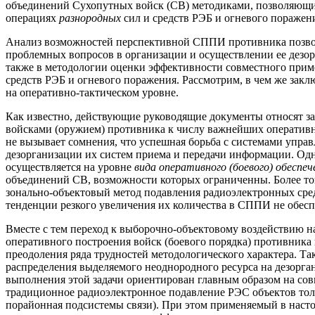
объединений Сухопутных войск (СВ) методиками, позволяющи
операциях
разнородных
сил и средств РЭБ и огневого поражен
Анализ возможностей перспективной СППИ противника позвол
проблемных вопросов в организации и осуществлении ее дезо
также в методологии оценки эффективности совместного прим
средств РЭБ и огневого поражения. Рассмотрим, в чем же зак
на оперативно-тактическом уровне.
Как известно, действующие руководящие документы относят за
войсками (оружием) противника к числу важнейших оперативны
не вызывает сомнения, что успешная борьба с системами упра
дезорганизации их систем приема и передачи информации. Одн
осуществляется на уровне
вида оперативного (боевого) обеспе
объединений СВ, возможности которых ограниченны. Более то
зонально-объектовый метод подавления радиоэлектронных ср
тенденции резкого увеличения их количества в СППИ не обесп
Вместе с тем переход к выборочно-объектовому воздействию
оперативного построения войск (боевого порядка) противника 
преодоления ряда трудностей методологического характера. Т
распределения выделяемого неоднородного ресурса на дезор
выполнения этой задачи ориентирован главным образом на сов
традиционное радиоэлектронное подавление РЭС объектов толь
порайонная подсистемы связи). При этом применяемый в насто