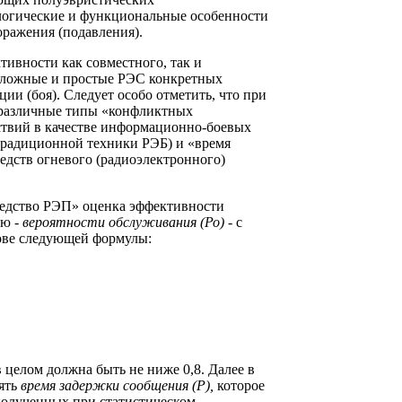
огические и функциональные особенности
оражения (подавления).
ивности как совместного, так и
 сложные и простые РЭС конкретных
и (боя). Следует особо отметить, что при
 различные типы «конфликтных
ствий в качестве информационно-боевых
традиционной техники РЭБ) и «время
едств огневого (радиоэлектронного)
редство РЭП» оценка эффективности
лю -
вероятности обслуживания (Ро)
- с
ове следующей формулы:
 целом должна быть не ниже 0,8. Далее в
ять
время задержки сообщения (Р),
которое
полученных при статистическом