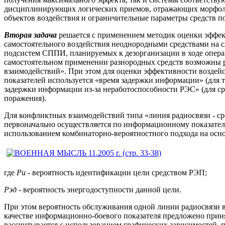
дисциплинирующих логических приемов, отражающих морфол
объектов воздействия и ограничительные параметры средств п
Вторая задача
решается с применением методик оценки эффект
самостоятельного воздействия неоднородными средствами на
подсистем СППИ, планируемых к дезорганизации в ходе операци
самостоятельном применении разнородных средств возможны
взаимодействий». При этом для оценки эффективности воздей
показателей используется «время задержки информации» (для 
задержки информации из-за неработоспособности РЭС» (для ср
поражения).
Для конфликтных взаимодействий типа «линия радиосвязи - с
первоначально осуществляется по информационному показате
использованием комбинаторно-вероятностного подхода на осн
где
Ри -
вероятность идентификации цели средством РЭП;
Рэд -
вероятность энергодоступности данной цели.
При этом вероятность обслуживания одной линии радиосвязи в
качестве информационно-боевого показателя предложено прин
рассчитывается с использованием графических зависимостей, 