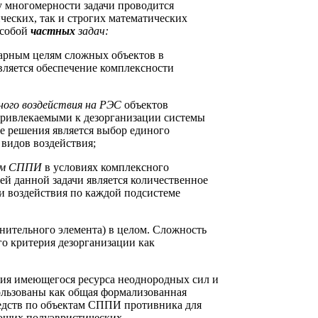
 многомерности задачи проводится
ческих, так и строгих математических
 собой
частных
задач:
арным целям сложных объектов в
ляется обеспечение комплексности
ного воздействия на РЭС
объектов
привлекаемыми к дезорганизации системы
е решения является выбор единого
видов воздействия;
тем СППИ
в условиях комплексного
ей данной задачи является количественное
и воздействия по каждой подсистеме
нительного элемента) в целом. Сложность
го критерия дезорганизации как
ния имеющегося ресурса неоднородных сил и
ользованы как общая формализованная
редств по объектам СППИ противника для
ующих полуэвристических