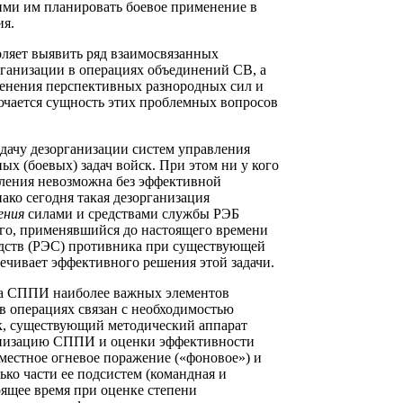
ми им планировать боевое применение в
ия.
яет выявить ряд взаимосвязанных
рганизации в операциях объединений СВ, а
енения перспективных разнородных сил и
лючается сущность этих проблемных вопросов
дачу дезорганизации систем управления
х (боевых) задач войск. При этом ни у кого
вления невозможна без эффективной
ако сегодня такая дезорганизация
чения
силами и средствами службы РЭБ
го, применявшийся до настоящего времени
едств (РЭС) противника при существующей
ечивает эффективного решения этой задачи.
 на СППИ наиболее важных элементов
в операциях связан с необходимостью
ак, существующий методический аппарат
ганизацию СППИ и оценки эффективности
местное огневое поражение («фоновое») и
ко части ее подсистем (командная и
ящее время при оценке степени