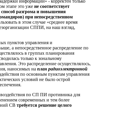
 задержки информации» - корректен только
ом этапе это уже
не соответствует
 способ разгрома и повышения
омандиров) при непосредственном
льзовать в этом случае «среднее время
езорганизации СППИ, на наш взгляд,
вных пунктов управления и
выше, а непосредственное распределение по
уществлялось в группах планирования
сводилась только к зональному
вления. Это распределение осуществлялось,
ния, наносимых на
план радиоэлектронной
оздействия по основным пунктам управления
ктических условий не было острой
еспечения.
 воздействия по СП ПИ противника для
менением современных и тем более
нений СВ
требуется решение целого