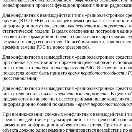
моделировании процесса функционирования линии радиосвязи 
Для конфликтных взаимодействий типа «радиоэлектронное сред
оружие (ВТО РЭБ)» в настоящее время оценка эффективности 
информационному показателю, как
вероятность поражения,
п
статистической модели. В целях обеспечения построения едино
базового информационно-боевого показателя выбрать
время н
результат вывода его из строя. По всей видимости, количествен
времени замены РЭС на новое (резервное).
Для конфликтного взаимодействия «радиоэлектронное средство
при оценке эффективности поражения целесообразно использов
показатель - это
радиус зоны поражения РЭО.
В качестве втор
показателя может быть принято
время неработоспособности 
(восстановления).
Для конфликтного взаимодействия «радиоэлектронное средство 
показателя использовалась
вероятность поражения.
В целях о
предлагается по аналогии с рассмотренными выше конфликтн
информационно-боевой показатель -
время неработоспособнос
При возникновении сложных конфликтных взаимодействий тип
средств воздействия» результирующий эффект целесообразно 
временного информационно-боевого показателя. При этом для
объекта должно одновременно планироваться воздействие по 