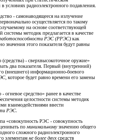
в условиях радиоэлектронного подавления.
ство - самонаводящееся на излучение
первоначально осуществляется по такому
олучаемому на основе соответствующей
й системы методик предлагается в качестве
еработоспособности РЭС (РРЭС)
как
но значения этого показателя будут равны
 (средства) - сверхвысокоточное оружие»
ать два показателя. Первый (внутренний)
ого (внешнего) информационно-боевого
РЭС,
которое будет равно времени его замены
- огневое средство» ранее в качестве
беспечения целостности системы методик
ыми взаимодействиями ввести
ти РЭС.
а «совокупность РЭС - совокупность
оценивать по
минимальному
значению общего
 одного сложного радиоэлектронного
его элементам
не более двух
средств