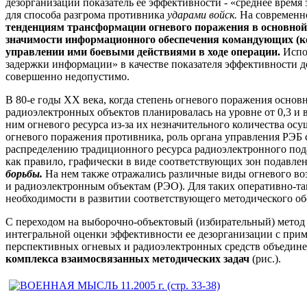
дезорганизации показатель ее эффективности - «среднее время
для способа разгрома противника
ударами войск.
На современн
тенденциям трансформации огневого поражения в основной
значимости информационного обеспечения командующих (к
управлении ими боевыми действиями в ходе операции.
Испо
задержки информации» в качестве показателя эффективности д
совершенно недопустимо.
В 80-е годы XX века, когда степень огневого поражения осно
радиоэлектронных объектов планировалась на уровне от 0,3 и 
ним огневого ресурса из-за их незначительного количества ос
огневого поражения противника, роль органа управления РЭБ 
распределению традиционного ресурса радиоэлектронного пода
как правило, графически в виде соответствующих зон подавле
борьбы.
На нем также отражались различные виды огневого в
и радиоэлектронным объектам (РЭО). Для таких оперативно-та
необходимости в развитии соответствующего методического об
С переходом на выборочно-объектовый (избирательный) метод
интегральной оценки эффективности ее дезорганизации с при
перспективных огневых и радиоэлектронных средств объеди
комплекса взаимосвязанных методических задач
(рис.).