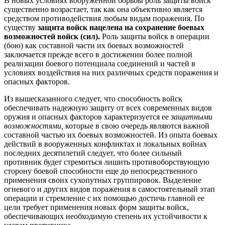
В новых условиях вооруженной борьбы роль защиты войск
существенно возрастает, так как она объективно является
средством противодействия любым видам поражения. По
существу
защита войск нацелена на сохранение боевых
возможностей войск (сил).
Роль защиты войск в операции
(бою) как составной части их боевых возможностей
заключается прежде всего в достижении более полной
реализации боевого потенциала соединений и частей в
условиях воздействия на них различных средств поражения и
опасных факторов.
Из вышесказанного следует, что способность войск
обеспечивать надежную защиту от всех современных видов
оружия и опасных факторов характеризуется ее
защитными
возможностями,
которые в свою очередь являются важной
составной частью их боевых возможностей. Из опыта боевых
действий в вооруженных конфликтах и локальных войнах
последних десятилетий следует, что более сильный
противник будет стремиться лишить противоборствующую
сторону боевой способности еще до непосредственного
применения своих сухопутных группировок. Выделение
огневого и других видов поражения в самостоятельный этап
операции и стремление с их помощью достичь главной ее
цели требует применения новых форм защиты войск,
обеспечивающих необходимую степень их устойчивости к