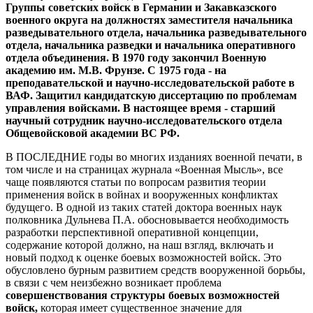
Группы советских войск в Германии и Закавказского
военного округа на должностях заместителя начальника
разведывательного отдела, начальника разведывательного
отдела, начальника разведки и начальника оперативного
отдела объединения. В 1970 году закончил Военную
академию им. М.В. Фрунзе. С 1975 года - на
преподавательской и научно-исследовательской работе в
ВАФ. Защитил кандидатскую диссертацию по проблемам
управления войсками. В настоящее время - старший
научный сотрудник научно-исследовательского отдела
Общевойсковой академии ВС РФ.
В ПОСЛЕДНИЕ годы во многих изданиях военной печати, в
том числе и на страницах журнала «Военная Мысль», все
чаще появляются статьи по вопросам развития теории
применения войск в войнах и вооруженных конфликтах
будущего. В одной из таких статей доктора военных наук
полковника Дульнева П.А. обосновывается необходимость
разработки перспективной оперативной концепции,
содержание которой должно, на наш взгляд, включать и
новый подход к оценке боевых возможностей войск. Это
обусловлено бурным развитием средств вооруженной борьбы,
в связи с чем неизбежно возникает проблема
совершенствования структуры боевых возможностей
войск,
которая имеет существенное значение для