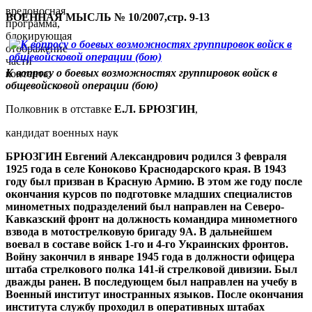
вредоносная
ВОЕННАЯ МЫСЛЬ № 10/2007,стр. 9-13
программа,
блокирующая
отображение
части
К вопросу о боевых возможностях группировок войск в
контента.
общевойсковой операции (бою)
Полковник в отставке
Е.Л. БРЮЗГИН
,
кандидат военных наук
БРЮЗГИН Евгений Александрович родился 3 февраля
1925 года в селе Коноково Краснодарского края. В 1943
году был призван в Красную Армию. В этом же году после
окончания курсов по подготовке младших специалистов
минометных подразделений был направлен на Северо-
Кавказский фронт на должность командира минометного
взвода в мотострелковую бригаду 9А. В дальнейшем
воевал в составе войск 1-го и 4-го Украинских фронтов.
Войну закончил в январе 1945 года в должности офицера
штаба стрелкового полка 141-й стрелковой дивизии. Был
дважды ранен. В последующем был направлен на учебу в
Военный институт иностранных языков. После окончания
института службу проходил в оперативных штабах