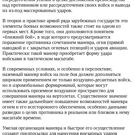
над противником или рассредоточения своих войск и вывода
их из-под массированных ударов.
В теории и практике армий ряда зарубежных государств эти
элементы боевых возможностей также стоят на одном из
первых мест. Кроме того, они дополняются понятием
«ближний бой», в ходе которого предусматривается
поражение противника сочетанием маневра, огня (прямой
наводкой и с закрытых огневых позиций) и ударов авиации.
Практически такой маневр приобретает форму удара
войсками в тактическом масштабе.
В современных условиях, и особенно в перспективе,
наземный маневр войск на поле боя должен дополняться
широким применением не только воздушно-десантных войск,
но и
аэромобильных формирований,
которые могут
использовать приземное воздушное пространство для
совершения маневра на вертолетах. Существенное значение
имеет также дальнейшее повышение возможностей маневра
огнем и его всестороннего обеспечения, особенно данными
разведки о целях противника в реальном или близком к нему
масштабе времени.
Умелая организация маневра и быстрое его осуществление
создают предпосылки для нанесения внезапных ударов