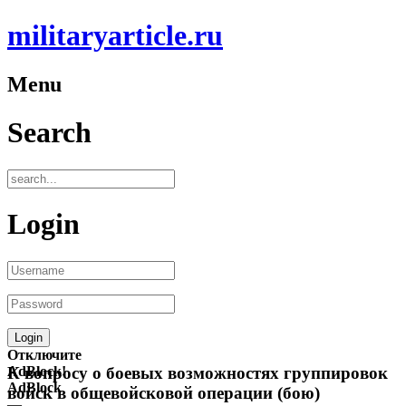
militaryarticle.ru
Menu
Search
Login
Отключите
AdBlock!
К вопросу о боевых возможностях группировок
AdBlock
войск в общевойсковой операции (бою)
—