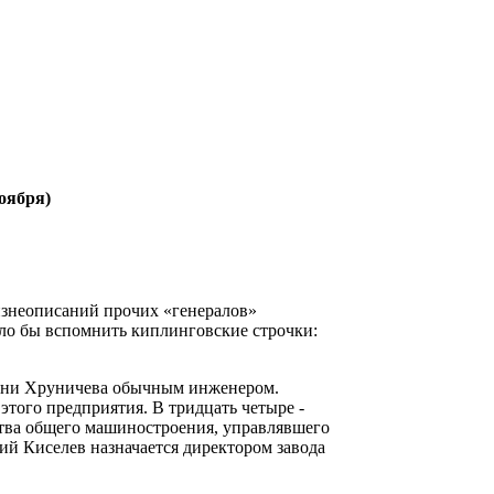
ября)
изнеописаний прочих «генералов»
ло бы вспомнить киплинговские строчки:
имени Хруничева обычным инженером.
этого предприятия. В тридцать четыре -
тва общего машиностроения, управлявшего
ий Киселев назначается директором завода