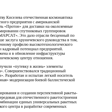
тву Киселева отечественная космонавтика
тного предприятия с американской
ль «Протон» для доставки на околоземные
ормировании спутниковых группировок
МАРСАТ». Это дало отрасли бесценный по
е заслуга хруничевского руководства в том,
твенному профилю высокотехнологического
 и кадровый потенциал предприятий.
ложена и в обновление инфраструктуры
уничевскому центру отношения.
лучили «путевку в жизнь» элементы
да». Совершенствовался традиционный
н». Разработан и испытан легкий носитель
рная» модернизация боевой баллистической
ирования и создания перспективной ракеты-
едовая для отечественного ракетостроения
 комбинации единых универсальных ракетных
кого центра в разработке современных