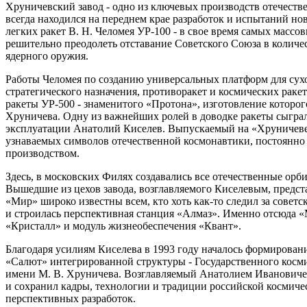
Хруничевский завод - одно из ключевых производств отечеств
всегда находился на переднем крае разработок и испытаний но
легких ракет В. Н. Челомея УР-100 - в свое время самых масс
решительно преодолеть отставание Советского Союза в количес
ядерного оружия.
Работы Челомея по созданию универсальных платформ для сух
стратегического назначения, противоракет и космических раке
ракеты УР-500 - знаменитого «Протона», изготовление которого
Хруничева. Одну из важнейших ролей в доводке ракеты сыграл
эксплуатации Анатолий Киселев. Выпускаемый на «Хруничеве
узнаваемых символов отечественной космонавтики, постоянно 
производством.
Здесь, в московских Филях создавались все отечественные орб
Вышедшие из цехов завода, возглавляемого Киселевым, предст
«Мир» широко известны всем, кто хоть как-то следил за советс
и строилась перспективная станция «Алмаз». Именно отсюда 
«Кристалл» и модуль жизнеобеспечения «Квант».
Благодаря усилиям Киселева в 1993 году началось формирован
«Салют» интегрированной структуры - Государственного косм
имени М. В. Хруничева. Возглавляемый Анатолием Ивановичем
и сохранил кадры, технологии и традиции российской космичес
перспективных разработок.