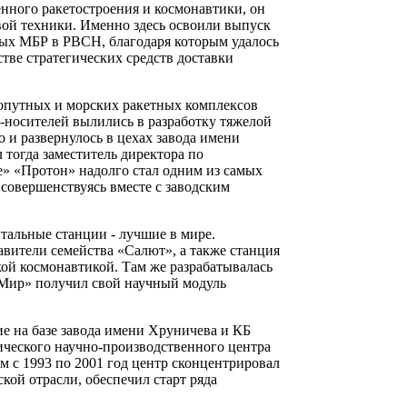
енного ракетостроения и космонавтики, он
вой техники. Именно здесь освоили выпуск
овых МБР в РВСН, благодаря которым удалось
тве стратегических средств доставки
опутных и морских ракетных комплексов
т-носителей вылились в разработку тяжелой
 и развернулось в цехах завода имени
 тогда заместитель директора по
» «Протон» надолго стал одним из самых
совершенствуясь вместе с заводским
итальные станции - лучшие в мире.
авители семейства «Салют», а также станция
кой космонавтикой. Там же разрабатывалась
«Мир» получил свой научный модуль
ие на базе завода имени Хруничева и КБ
ического научно-производственного центра
 с 1993 по 2001 год центр сконцентрировал
кой отрасли, обеспечил старт ряда