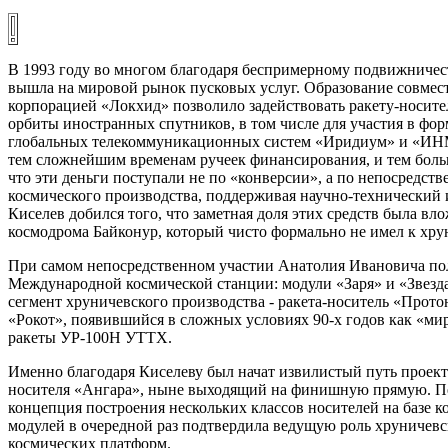
В 1993 году во многом благодаря беспримерному подвижничес
вышла на мировой рынок пусковых услуг. Образование совмес
корпорацией «Локхид» позволило задействовать ракету-носите
орбиты иностранных спутников, в том числе для участия в ф
глобальных телекоммуникационных систем «Иридиум» и «ИН
тем сложнейшим временам ручеек финансирования, и тем больш
что эти деньги поступали не по «конверсии», а по непосредс
космического производства, поддерживая научно-технический
Киселев добился того, что заметная доля этих средств была в
космодрома Байконур, который чисто формально не имел к хр
При самом непосредственном участии Анатолия Ивановича по
Международной космической станции: модули «Заря» и «Звез
сегмент хруничевского производства - ракета-носитель «Прото
«Рокот», появившийся в сложных условиях 90-х годов как «ми
ракеты УР-100Н УТТХ.
Именно благодаря Киселеву был начат извилистый путь проект
носителя «Ангара», ныне выходящий на финишную прямую. Пер
концепция построения нескольких классов носителей на базе
модулей в очередной раз подтвердила ведущую роль хруничевс
космических платформ.