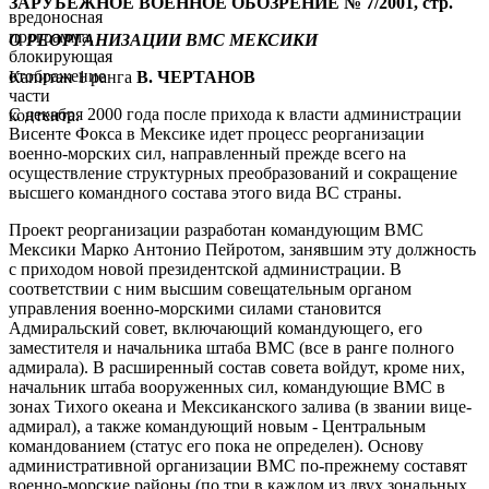
ЗАРУБЕЖНОЕ ВОЕННОЕ ОБОЗРЕНИЕ № 7/2001, стр.
вредоносная
программа,
О РЕОРГАНИЗАЦИИ ВМС МЕКСИКИ
блокирующая
отображение
Капитан 1 ранга
В. ЧЕРТАНОВ
части
С декабря 2000 года после прихода к власти администрации
контента.
Висенте Фокса в Мексике идет процесс реорганизации
военно-морских сил, направленный прежде всего на
осуществление структурных преобразований и сокращение
высшего командного состава этого вида ВС страны.
Проект реорганизации разработан командующим ВМС
Мексики Марко Антонио Пейротом, занявшим эту должность
с приходом новой президентской администрации. В
соответствии с ним высшим совещательным органом
управления военно-морскими силами становится
Адмиральский совет, включающий командующего, его
заместителя и начальника штаба ВМС (все в ранге полного
адмирала). В расширенный состав совета войдут, кроме них,
начальник штаба вооруженных сил, командующие ВМС в
зонах Тихого океана и Мексиканского залива (в звании вице-
адмирал), а также командующий новым - Центральным
командованием (статус его пока не определен). Основу
административной организации ВМС по-прежнему составят
военно-морские районы (по три в каждом из двух зональных