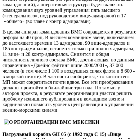
командований), а оперативная структура будет включать
командования двух уровней управления: пять высшего
(«генерального», под руководством вице-адмиралов) и 17
-«общего» (во главе с контр-адмиралами).
В целом аппарат командования ВМС сокращается в результате
реформ на 40 проц. В высшем командном звене, включавшем
до настоящего времени 13 адмиралов, 90 вице-адмиралов и
185 контр-адмиралов, останется только три полных адмирала,
11 вице- и 28 контр-адмиралов. Снизится и общая
численность личного состава ВМС, достигающая, по данным
справочника «Джейнс файтинг шипе 2000/2001», 37 000
человек (в том числе 1 100 в воздушных силах флота и 8 600 -
в морской пехоте). В частности сообщается, что контингент
МП может сократиться почти вдвое. Все эти преобразования
должны произойти в ближайшие три года. По замыслу
авторов проекта, в результате реорганизации удастся решить
проблему излишнего дублирования в командном звене и
кардинально повысить уровень централизации в управлении
военно-морскими силами.
Патрульный корабль GH-05 (с 1992 года С-15) «Вице-