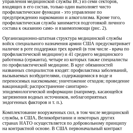
управления медицинской службы ВС) из семи секторов,
входящих в его состав, только один выполняет чисто
профилактические функции - это управление по
предупреждению наркомании и алкоголизма. Кроме того,
профилактическая служба занимается подготовкой личного
состава к оказанию само- и взаимопомощи (рис. 2).
Организационно-штатная структура медицинской службы
войск специального назначения армии США предусматривает
наличие в роте поддержки трех врачей (в том числе - врача по
профилактической медицине) и 41 среднего медицинского
работника (сержанта), четыре из которых также специалисты
по профилактической медицине. В круг обязанностей
названных специалистов входят: профилактика заболеваний,
вызываемых возбудителями, содержащимися в воде и
переносимых насекомыми; уничтожение отходов; проведение
вакцинаций; распространение санитарно-
эпидемиологической информации (например, касающейся
загрязнения водных источников, неблагоприятных
эндогенных факторов и т. п.).
Комплектование вооруженных сил, в том числе медицинской
службы, в США, Великобритании и некоторых других
странах НАТО осуществляется по добровольному принципу
на контрактной основе. В США первоначальный контракт