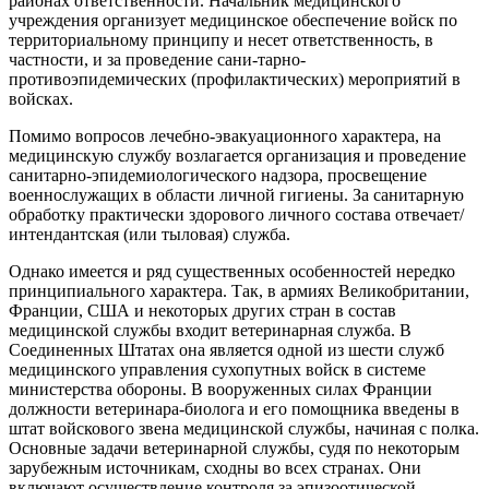
районах ответственности. Начальник медицинского
учреждения организует медицинское обеспечение войск по
территориальному принципу и несет ответственность, в
частности, и за проведение сани-тарно-
противоэпидемических (профилактических) мероприятий в
войсках.
Помимо вопросов лечебно-эвакуационного характера, на
медицинскую службу возлагается организация и проведение
санитарно-эпидемиологического надзора, просвещение
военнослужащих в области личной гигиены. За санитарную
обработку практически здорового личного состава отвечает/
интендантская (или тыловая) служба.
Однако имеется и ряд существенных особенностей нередко
принципиального характера. Так, в армиях Великобритании,
Франции, США и некоторых других стран в состав
медицинской службы входит ветеринарная служба. В
Соединенных Штатах она является одной из шести служб
медицинского управления сухопутных войск в системе
министерства обороны. В вооруженных силах Франции
должности ветеринара-биолога и его помощника введены в
штат войскового звена медицинской службы, начиная с полка.
Основные задачи ветеринарной службы, судя по некоторым
зарубежным источникам, сходны во всех странах. Они
включают осуществление контроля за эпизоотической