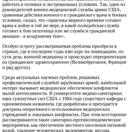
работать в полевых и экстремальных условиях. Так, один из
руководителей военно-медицинской службы армии США,
сравнивая действия военного и гражданского врача в боевых
условиях, сказал, что «практика мирного времени готовит
врача к войне в той же мере, в какой полицейская служба
готовит к бою пехотинца или же служба в гражданской
авиации - к воздушному бою».
Особую остроту рассматриваемая проблема приобрела в
странах, где в последние годы взят курс на ликвидацию, по
сути дела, военной медицины и происходит переориентация
на гражданское здравоохранение (Великобритания, Франция
и ряд других).
Среди актуальных научных проблем, решаемых
профилактической службой зарубежных армий, наибольший
интерес вызывает медицинское обеспечение конфликтов
малой интенсивности. В университете медико-санитарных
наук сухопутных сил США с 1984 года существует кафедра с
одноименным названием, где разработана и преподается
доктрина оперативного использования медицинских
учреждений в локальных конфликтах. При этом всесторонне
рассматриваются такие санитарно-противоэпидемические
мероприятия, как обеспечение местного населения питьевой
водой, удаление человеческих экскрементов, мусора,