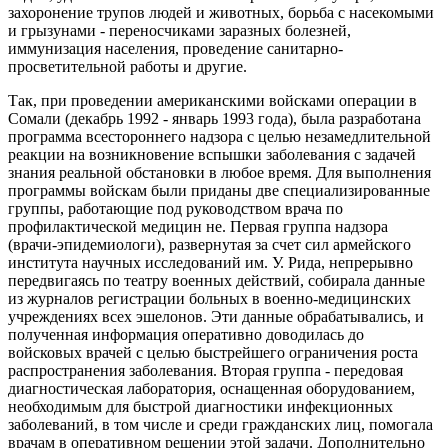
захоронение трупов людей и животных, борьба с насекомыми
и грызунами - переносчиками заразных болезней,
иммунизация населения, проведение санитарно-
просветительной работы и другие.
Так, при проведении американскими войсками операции в
Сомали (декабрь 1992 - январь 1993 года), была разработана
программа всестороннего надзора с целью незамедлительной
реакции на возникновение вспышки заболевания с задачей
знания реальной обстановки в любое время. Для выполнения
программы войскам были приданы две специализированные
группы, работающие под руководством врача по
профилактической медицин не. Первая группа надзора
(врачи-эпидемиологи), развернутая за счет сил армейского
института научных исследований им. У. Рида, непрерывно
передвигаясь по театру военных действий, собирала данные
из журналов регистрации больных в военно-медицинских
учреждениях всех эшелонов. Эти данные обрабатывались, и
полученная информация оперативно доводилась до
войсковых врачей с целью быстрейшего ограничения роста
распространения заболевания. Вторая группа - передовая
диагностическая лаборатория, оснащенная оборудованием,
необходимым для быстрой диагностики инфекционных
заболеваний, в том числе и среди гражданских лиц, помогала
врачам в оперативном решении этой задачи. Дополнительно