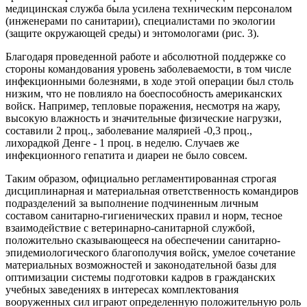
медицинская служба была усилена техническим персоналом
(инженерами по санитарии), специалистами по экологии
(защите окружающей среды) и энтомологами (рис. 3).
Благодаря проведенной работе и абсолютной поддержке со
стороны командования уровень заболеваемости, в том числе
инфекционными болезнями, в ходе этой операции был столь
низким, что не повлияло на боеспособность американских
войск. Например, тепловые поражения, несмотря на жару,
высокую влажность и значительные физические нагрузки,
составили 2 проц., заболевание малярией -0,3 проц.,
лихорадкой Денге - 1 проц. в неделю. Случаев же
инфекционного гепатита и диареи не было совсем.
Таким образом, официально регламентированная строгая
дисциплинарная и материальная ответственность командиров
подразделений за выполнение подчиненным личным
составом санитарно-гигиенических правил и норм, тесное
взаимодействие с ветеринарно-санитарной службой,
положительно сказывающееся на обеспечении санитарно-
эпидемиологического благополучия войск, умелое сочетание
материальных возможностей и законодательной базы для
оптимизации системы подготовки кадров в гражданских
учебных заведениях в интересах комплектования
вооруженных сил играют определенную положительную роль