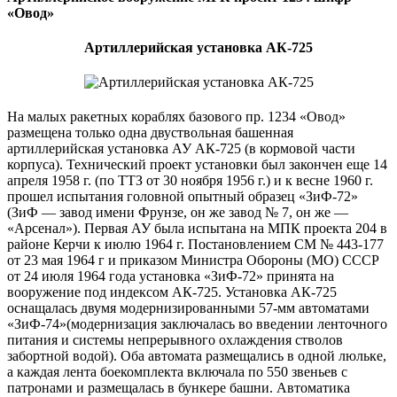
«Овод»
Артиллерийская установка АК-725
На малых ракетных кораблях базового пр. 1234 «Овод»
размещена только одна двуствольная башенная
артиллерийская установка АУ АК-725 (в кормовой части
корпуса). Технический проект установки был закончен еще 14
апреля 1958 г. (по ТТЗ от 30 ноября 1956 г.) и к весне 1960 г.
прошел испытания головной опытный образец «ЗиФ-72»
(ЗиФ — завод имени Фрунзе, он же завод № 7, он же —
«Арсенал»). Первая АУ была испытана на МПК проекта 204 в
районе Керчи к июлю 1964 г. Постановлением СМ № 443-177
от 23 мая 1964 г и приказом Министра Обороны (МО) СССР
от 24 июля 1964 года установка «ЗиФ-72» принята на
вооружение под индексом АК-725. Установка АК-725
оснащалась двумя модернизированными 57-мм автоматами
«ЗиФ-74»(модернизация заключалась во введении ленточного
питания и системы непрерывного охлаждения стволов
забортной водой). Оба автомата размещались в одной люльке,
а каждая лента боекомплекта включала по 550 звеньев с
патронами и размещалась в бункере башни. Автоматика