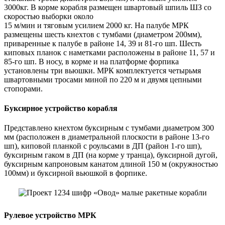
3000кг. В корме корабля размещен швартовый шпиль ШЗ со
скоростью выборки около
15 м/мин и тяговым усилием 2000 кг. На палубе МРК
размещены шесть кнехтов с тумбами (диаметром 200мм),
приваренные к палубе в районе 14, 39 и 81-го шп. Шесть
киповых планок с наметками расположены в районе 11, 57 и
85-го шп. В носу, в корме и на платформе форпика
установлены три вьюшки. МРК комплектуется четырьмя
швартовными тросами миной по 220 м и двумя цепными
стопорами.
Буксирное устройство корабля
Представлено кнехтом буксирным с тумбами диаметром 300
мм (расположен в диаметральной плоскости в районе 13-го
шп), киповой планкой с роульсами в ДП (район 1-го шп),
буксирным гаком в ДП (на корме у транца), буксирной дугой,
буксирным капроновым канатом длиной 150 м (окружностью
100мм) и буксирной вьюшкой в форпике.
Рулевое устройство МРК