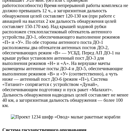
превышает 5-20 мин. (без или с проверкой
работоспособности) Время непрерывной работы комплекса не
должно превышать 12 ч., а загоризонтная дальность
обнаружения целей составляет 120-130 км (при работе с
авиацией на высотах 2 км дальность обнаружения целей
составляет 150-170 км). Над крышей ходовой рубки
расположен стеклопластиковый обтекатель антенного
устройства ДО-1, обеспечивающего выполнение режимов
«П» и «У». По обе стороны антенного поста ДО-1
расположены два обтекателя антенных постов ДО-2,
обеспечивающих режим «В» — УСБД. Перед АП ДО-1 на
крыше рубки установлен антенный пост ДО-3 для
выполнения режимов «Н» и «А». На верхушке мачты
размещены антенные посты ДО-4 и ДО-5, обеспечивающие
выполнение режимов «В» и «У» (соответственно), а чуть
ниже — антенный пост ДО-6 (режим «П»), Система
«Титанит» сопрягается с устройством «Дунай»,
обеспечивающим подготовку и пуск ракет «Малахит».
Дальность обнаружения надводных целей составляет не менее
40 км, а загоризонтная дальность обнаружения — более 100
км.
Система государственного опознавания