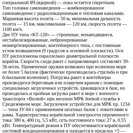
специальной БЧ (ядерной) — пока остается секретным.
Тип головки самонаведения — комбинированное
самонаведение с радиолокационным и тепловым каналами.
Маршевая высота полета — 50 м, минимальная дальность
полета — 15 км, максимальная — 120 км, скорость полета —
1100 км/ч.
Две ПУ типа «КТ-120» — строенные, ненаводящиеся,
нестабилизированные, небронированные
неамортизированные, контейнерного типа, с постоянным
углом возвышения (9 градусов к основной плоскости). Оси
ПУ расположены параллельно диаметральной плоскости
корабля. Скорость схода ракет с направляющих составляет 39-
56 м/сек. Применение оружия возможно при волнении моря
не более 5 баллов (фактически производилась стрельба и при
6-балльном волнении). Погрузка ракет в контейнеры
производится береговым или плавучим краном с помощью
специальных загрузочных устройств, хранящихся в базе, но
проводилась и пробная загрузка ракет в море с военного
транспорта «Вилюй» при несении МРК боевой службы в
Средиземном море. Загрузочное устройство для МРК пр. 1234
— типа ЗУ-84 с применением штатных балок с ловителями и
рамы. Характеристика корабельной электросети переменного
тока: 380 в, 400 гц, 5,5 кВт, сеть постоянного тока: 27 в, 0,55
кВт. Температурный режим в ПУ обеспечивается корабельной
системой кондиционирования и находится в пределах +5 —