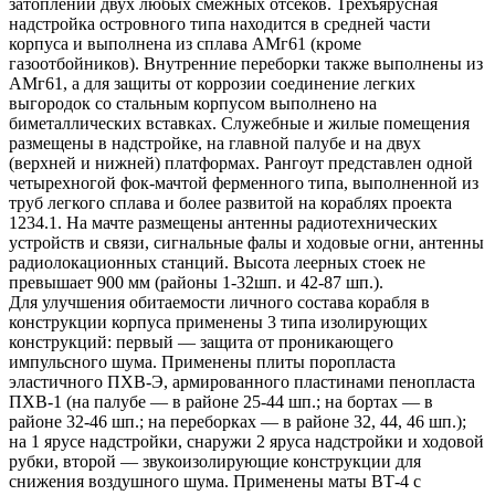
затоплении двух любых смежных отсеков. Трехъярусная
надстройка островного типа находится в средней части
корпуса и выполнена из сплава АМг61 (кроме
газоотбойников). Внутренние переборки также выполнены из
АМг61, а для защиты от коррозии соединение легких
выгородок со стальным корпусом выполнено на
биметаллических вставках. Служебные и жилые помещения
размещены в надстройке, на главной палубе и на двух
(верхней и нижней) платформах. Рангоут представлен одной
четырехногой фок-мачтой ферменного типа, выполненной из
труб легкого сплава и более развитой на кораблях проекта
1234.1. На мачте размещены антенны радиотехнических
устройств и связи, сигнальные фалы и ходовые огни, антенны
радиолокационных станций. Высота леерных стоек не
превышает 900 мм (районы 1-32шп. и 42-87 шп.).
Для улучшения обитаемости личного состава корабля в
конструкции корпуса применены 3 типа изолирующих
конструкций: первый — защита от проникающего
импульсного шума. Применены плиты поропласта
эластичного ПХВ-Э, армированного пластинами пенопласта
ПХВ-1 (на палубе — в районе 25-44 шп.; на бортах — в
районе 32-46 шп.; на переборках — в районе 32, 44, 46 шп.);
на 1 ярусе надстройки, снаружи 2 яруса надстройки и ходовой
рубки, второй — звукоизолирующие конструкции для
снижения воздушного шума. Применены маты ВТ-4 с