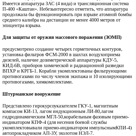
Имеется аппаратура ЗАС (4 вида) и трансляционная система
П-400 «Каштан». Небезынтересно отметить, что аппаратура
продолжала бы функционировать при взрыве атомной бомбы
среднего калибра на дистанции не менее 4000 метров от
эпицентра взрыва.
Для защиты от оружия массового поражения (ЗОМП)
предусмотрено создание четырех герметичных контуров,
установка фильтров ФСМ-2000 в шахтах воздухоприема
дизелей, наличие дозиметрической аппаратуры КДУ-5,
КИД-6В, приборов химической и радиационной разведки
ВПХР и КРГБ-1. Корабли укомплектованы фильтрующими
противогазами по числу членов экипажа и 10 изолирующими
противогазами, химкомплектами.
Штурманское вооружение
Представлено гирокурсоуказателем ГКУ-1, магнитным
компасом КИ-13, лагом индукционным ЛИ-80,лагом
гидродинамическим МГЛ-50,корабельным фазовым приемо-
индикатором КПФ-4 (для несения боевой службы
укомплектовывали приемо-индикатором импульснымКПИ-4)
автопрокладчиком АП-ЗУ, эхолотом НЭЛ-7.