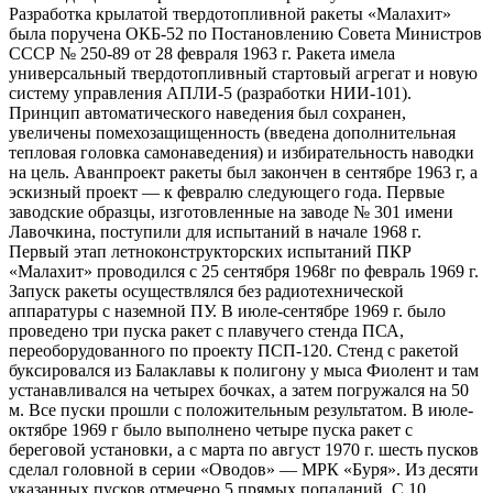
Разработка крылатой твердотопливной ракеты «Малахит»
была поручена ОКБ-52 по Постановлению Совета Министров
СССР № 250-89 от 28 февраля 1963 г. Ракета имела
универсальный твердотопливный стартовый агрегат и новую
систему управления АПЛИ-5 (разработки НИИ-101).
Принцип автоматического наведения был сохранен,
увеличены помехозащищенность (введена дополнительная
тепловая головка самонаведения) и избирательность наводки
на цель. Аванпроект ракеты был закончен в сентябре 1963 г, а
эскизный проект — к февралю следующего года. Первые
заводские образцы, изготовленные на заводе № 301 имени
Лавочкина, поступили для испытаний в начале 1968 г.
Первый этап летноконструкторских испытаний ПКР
«Малахит» проводился с 25 сентября 1968г по февраль 1969 г.
Запуск ракеты осуществлялся без радиотехнической
аппаратуры с наземной ПУ. В июле-сентябре 1969 г. было
проведено три пуска ракет с плавучего стенда ПСА,
переоборудованного по проекту ПСП-120. Стенд с ракетой
буксировался из Балаклавы к полигону у мыса Фиолент и там
устанавливался на четырех бочках, а затем погружался на 50
м. Все пуски прошли с положительным результатом. В июле-
октябре 1969 г было выполнено четыре пуска ракет с
береговой установки, а с марта по август 1970 г. шесть пусков
сделал головной в серии «Оводов» — МРК «Буря». Из десяти
указанных пусков отмечено 5 прямых попаданий. С 10