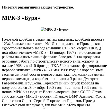
Имеется размагничивающее устройство.
МРК-3 «Буря»
Головной корабль в серии малых ракетных кораблей проекта
1234. Заложен на стапеле №1 Ленинградского Приморского
судостроительного завода (бывший ССЗ №5 -верфь НКВД)
под обозначением «МРК-З» 13 января 1967 г., но основные
работы начались лишь в феврале. Заводом была проделана
огромная работа по строительству нового типа корабля, в
начале 1968 г. в 41-й бригаде ТКА ЧФ началось формирование
первого экипажа «МРК-З». 21 мая 1968 года на корабль был
заселен личный состав первого экипажа под командованием
первого командира корабля — капитана 3 ранга Дмитрия
Гавриловича Пруцкова. Торжественный спуск корабля на
воду состоялся 28 октября 1968 года и 22 июня 1969 года на
новом МРК был поднят Военно-морской флаг СССР. Летом
того же года «МРК-З» посетил Главком ВМФ Адмирал Флота
Советского Союза Сергей Георгиевич Горшков. Приезд
Главкома был неслучаен, так как МРК этого проекта