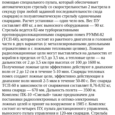
помощью специального пульта, который обеспечивает
автоматическую стрельбу со скорострельностью 2 выстрела в
секунду (при любой заданной последовательности схода
снарядов) и полуавтоматическую стрельбу одиночными
снарядами. Расчет установки — один чело век. Вес ПУ
составляет 400 кг, а вес выносного оборудования — 90 кг.
Стрельба ведется 82-мм турбореактивными
противорадиолокационными снарядами помех РУММ-82
(ТСП-60), которые состоят из ракетного двигателя и головной
части в двух вариантах (с металлизированными дипольными
отражателями и с ложными тепловыми целями). Ложные
радиолокационные цели могут выставляться на дальностях от
корабля в пределах от 0,5 до 3,5 км, а тепловые цели — на
дальностях от 2 до 3,5 км при высотах от 100 до 1600 м.
Полученные ложные цели эффективно действуют в диапазоне
волн от 2 до 12 см в течение 5-10 мин. Снаряды тепловых
помех создают ложные цели, эффективно действующие в
диапазоне волн миной 2-5 мкм в течение 50-80 с. Вес снаряда
ТСП-60 в зависимости от снаряжения составляет 8,76-8,92 кг,
мина снаряда — 670 мм. Дальность полета — 3500 м.
Комплекс ПК-10 «Смелый» также предназначен для
постановки радиоэлектронных и оптико-электронных
ложных целей и принят на вооружение в 1985 г. Комплекс
состоит из четырех ПУ, пульта дистанционного управления,
выносного пульта управления и 120-мм снарядов. Стрельба