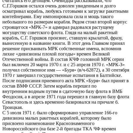
считались его детищем. Очевидцы рассказывали, что
С.Г.Горшков остался очень доволен увиденным и долго
осматривал корабль, любуясь готовыми к загрузке ракетными
контейнерами. Ему импонировала сила и мощь такого
небольшого по размерам корабля. Рядом стоял второй корпус
строящегося «МРК-7» и адмирал радовался растущему
могуществу советского флота. Глядя на малый ракетный
корабль, С.Г. Горшков произнес, ставшую крылатой, фразу,
вынесенную в название книги. В этот день Главком принял
решение присваивать МРК собственные имена, вспомнив
лихие «дивизионы плохой погоды» времен Великой
Отечественной войны. В состав КЧФ головной МРК серии
был включен 20 марта 1970 г. и с 25 апреля 1970 г. «МРК-З»
получил собственное имя — «Буря» (в/ч-62872), а 30 сентября
1970 г завершил государственные испытания в Балтийске.
После подписания приемного акта МРК «Буря» был принят в
состав ВМФ СССР. Затем корабль перешел по
внутренним водным путям в сдаточную базу флота в ВМБ
Феодосия, а в апреле 1971 года перешел в главную базу флота
Севастополь и здесь временно базировался на причале б.
Троицкая.
С 5 июля 1971 г. было сформировано управление 166-го
дивизиона малых ракетных кораблей, которому было
присвоено наименование Краснознаменного
Новороссийского (на базе 2-й бригады ТКА ЧФ времен