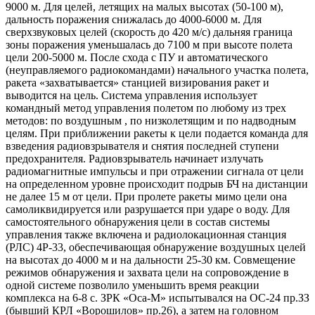
9000 м. Для целей, летящих на малых высотах (50-100 м),
дальность поражения снижалась до 4000-6000 м. Для
сверхзвуковых целей (скорость до 420 м/с) дальняя граница
зоны поражения уменьшалась до 7100 м при высоте полета
цели 200-5000 м. После схода с ПУ и автоматического
(неуправляемого радиокомандами) начального участка полета,
ракета «захватывается» станцией визирования ракет и
выводится на цель. Система управления использует
командный метод управления полетом по любому из трех
методов: по воздушным , по низколетящим и по надводным
целям. При приближении ракеты к цели подается команда для
взведения радиовзрывателя и снятия последней ступени
предохранителя. Радиовзрыватель начинает излучать
радиомагнитные импульсы и при отражении сигнала от цели
на определенном уровне происходит подрыв БЧ на дистанции
не далее 15 м от цели. При пролете ракеты мимо цели она
самоликвидируется или разрушается при ударе о воду. Для
самостоятельного обнаружения цели в состав системы
управления также включена и радиолокационная станция
(РЛС) 4Р-33, обеспечивающая обнаружение воздушных целей
на высотах до 4000 м и на дальности 25-30 км. Совмещение
режимов обнаружения и захвата цели на сопровождение в
одной системе позволило уменьшить время реакции
комплекса на 6-8 с. ЗРК «Оса-М» испытывался на ОС-24 пр.ЗЗ
(бывший КРЛ «Ворошилов» пр.26), а затем на головном