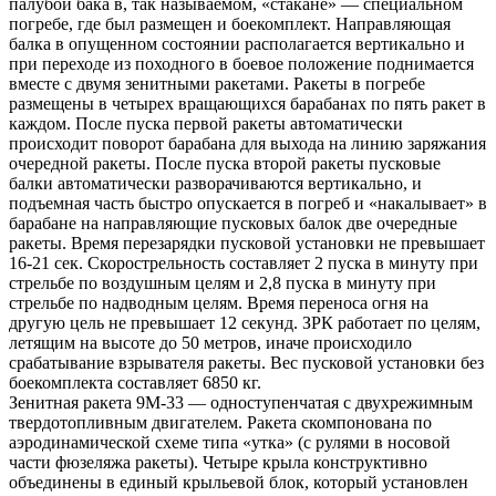
палубой бака в, так называемом, «стакане» — специальном
погребе, где был размещен и боекомплект. Направляющая
балка в опущенном состоянии располагается вертикально и
при переходе из походного в боевое положение поднимается
вместе с двумя зенитными ракетами. Ракеты в погребе
размещены в четырех вращающихся барабанах по пять ракет в
каждом. После пуска первой ракеты автоматически
происходит поворот барабана для выхода на линию заряжания
очередной ракеты. После пуска второй ракеты пусковые
балки автоматически разворачиваются вертикально, и
подъемная часть быстро опускается в погреб и «накалывает» в
барабане на направляющие пусковых балок две очередные
ракеты. Время перезарядки пусковой установки не превышает
16-21 сек. Скорострельность составляет 2 пуска в минуту при
стрельбе по воздушным целям и 2,8 пуска в минуту при
стрельбе по надводным целям. Время переноса огня на
другую цель не превышает 12 секунд. ЗРК работает по целям,
летящим на высоте до 50 метров, иначе происходило
срабатывание взрывателя ракеты. Вес пусковой установки без
боекомплекта составляет 6850 кг.
Зенитная ракета 9М-33 — одноступенчатая с двухрежимным
твердотопливным двигателем. Ракета скомпонована по
аэродинамической схеме типа «утка» (с рулями в носовой
части фюзеляжа ракеты). Четыре крыла конструктивно
объединены в единый крыльевой блок, который установлен