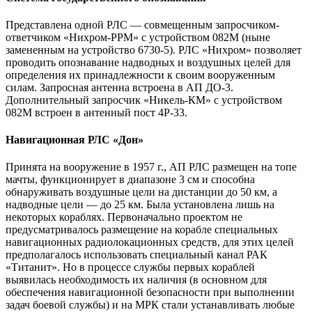
Представлена одной РЛС — совмещенным запросчиком-
ответчиком «Нихром-РРМ» с устройством 082М (ныне
замененным на устройство 6730-5). РЛС «Нихром» позволяет
проводить опознавание надводных и воздушных целей для
определения их принадлежности к своим вооруженным
силам. Запросная антенна встроена в АП ДО-3.
Дополнительный запросчик «Никель-КМ» с устройством
082М встроен в антенный пост 4Р-33.
Навигационная РЛС «Дон»
Принята на вооружение в 1957 г., АП РЛС размещен на топе
мачты, функционирует в диапазоне 3 см и способна
обнаруживать воздушные цели на дистанции до 50 км, а
надводные цели — до 25 км. Была установлена лишь на
некоторых кораблях. Первоначально проектом не
предусматривалось размещение на корабле специальных
навигационных радиолокационных средств, для этих целей
предполагалось использовать специальный канал РАК
«Титанит». Но в процессе службы первых кораблей
выявилась необходимость их наличия (в основном для
обеспечения навигационной безопасности при выполнении
задач боевой службы) и на МРК стали устанавливать любые