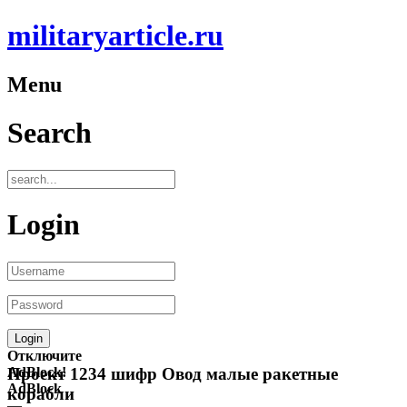
militaryarticle.ru
Menu
Search
Login
Отключите
AdBlock!
Проект 1234 шифр Овод малые ракетные
AdBlock
корабли
—