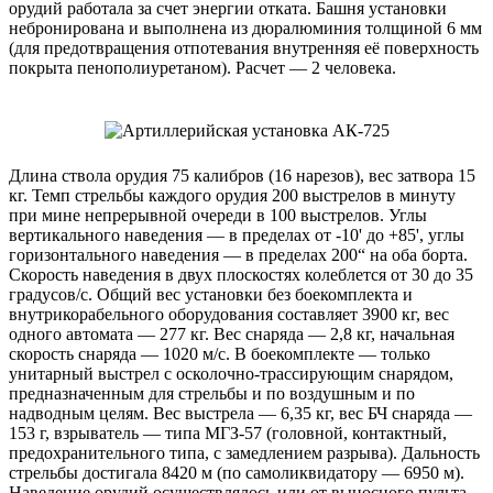
орудий работала за счет энергии отката. Башня установки
небронирована и выполнена из дюралюминия толщиной 6 мм
(для предотвращения отпотевания внутренняя её поверхность
покрыта пенополиуретаном). Расчет — 2 человека.
Длина ствола орудия 75 калибров (16 нарезов), вес затвора 15
кг. Темп стрельбы каждого орудия 200 выстрелов в минуту
при мине непрерывной очереди в 100 выстрелов. Углы
вертикального наведения — в пределах от -10' до +85', углы
горизонтального наведения — в пределах 200“ на оба борта.
Скорость наведения в двух плоскостях колеблется от 30 до 35
градусов/с. Общий вес установки без боекомплекта и
внутрикорабельного оборудования составляет 3900 кг, вес
одного автомата — 277 кг. Вес снаряда — 2,8 кг, начальная
скорость снаряда — 1020 м/с. В боекомплекте — только
унитарный выстрел с осколочно-трассирующим снарядом,
предназначенным для стрельбы и по воздушным и по
надводным целям. Вес выстрела — 6,35 кг, вес БЧ снаряда —
153 г, взрыватель — типа МГЗ-57 (головной, контактный,
предохранительного типа, с замедлением разрыва). Дальность
стрельбы достигала 8420 м (по самоликвидатору — 6950 м).
Наведение орудий осуществлялось или от выносного пульта