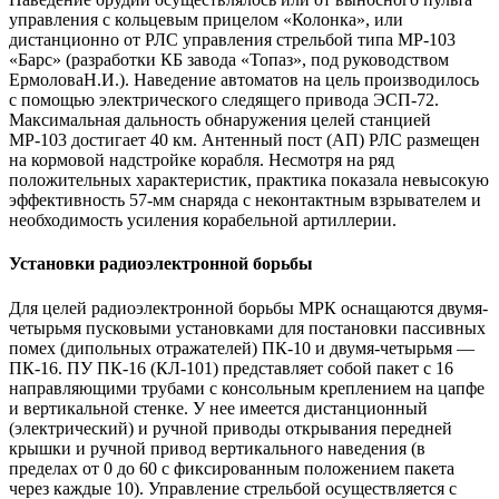
управления с кольцевым прицелом «Колонка», или
дистанционно от РЛС управления стрельбой типа МР-103
«Барс» (разработки КБ завода «Топаз», под руководством
ЕрмоловаН.И.). Наведение автоматов на цель производилось
с помощью электрического следящего привода ЭСП-72.
Максимальная дальность обнаружения целей станцией
МР-103 достигает 40 км. Антенный пост (АП) РЛС размещен
на кормовой надстройке корабля. Несмотря на ряд
положительных характеристик, практика показала невысокую
эффективность 57-мм снаряда с неконтактным взрывателем и
необходимость усиления корабельной артиллерии.
Установки радиоэлектронной борьбы
Для целей радиоэлектронной борьбы МРК оснащаются двумя-
четырьмя пусковыми установками для постановки пассивных
помех (дипольных отражателей) ПК-10 и двумя-четырьмя —
ПК-16. ПУ ПК-16 (КЛ-101) представляет собой пакет с 16
направляющими трубами с консольным креплением на цапфе
и вертикальной стенке. У нее имеется дистанционный
(электрический) и ручной приводы открывания передней
крышки и ручной привод вертикального наведения (в
пределах от 0 до 60 с фиксированным положением пакета
через каждые 10). Управление стрельбой осуществляется с