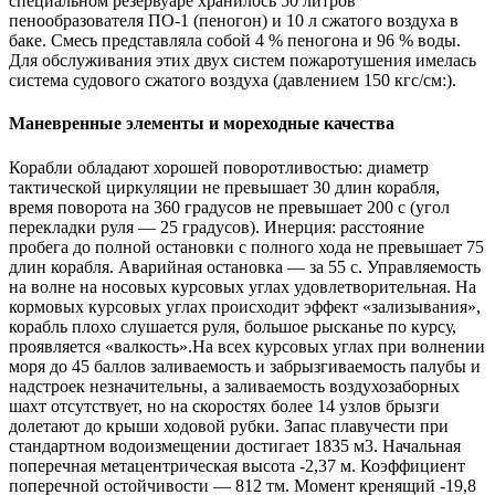
специальном резервуаре хранилось 50 литров
пенообразователя ПО-1 (пеногон) и 10 л сжатого воздуха в
баке. Смесь представляла собой 4 % пеногона и 96 % воды.
Для обслуживания этих двух систем пожаротушения имелась
система судового сжатого воздуха (давлением 150 кгс/см:).
Маневренные элементы и мореходные качества
Корабли обладают хорошей поворотливостью: диаметр
тактической циркуляции не превышает 30 длин корабля,
время поворота на 360 градусов не превышает 200 с (угол
перекладки руля — 25 градусов). Инерция: расстояние
пробега до полной остановки с полного хода не превышает 75
длин корабля. Аварийная остановка — за 55 с. Управляемость
на волне на носовых курсовых углах удовлетворительная. На
кормовых курсовых углах происходит эффект «зализывания»,
корабль плохо слушается руля, большое рысканье по курсу,
проявляется «валкость».На всех курсовых углах при волнении
моря до 45 баллов заливаемость и забрызгиваемость палубы и
надстроек незначительны, а заливаемость воздухозаборных
шахт отсутствует, но на скоростях более 14 узлов брызги
долетают до крыши ходовой рубки. Запас плавучести при
стандартном водоизмещении достигает 1835 м3. Начальная
поперечная метацентрическая высота -2,37 м. Коэффициент
поперечной остойчивости — 812 тм. Момент кренящий -19,8