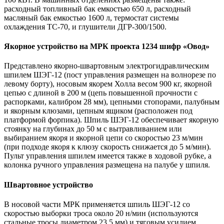
расходный топливный бак емкостью 650 л, расходный
масляный бак емкостью 1600 л, термостат системы
охлаждения ТС-70, и глушители ДГР-300/1500.
Якорное устройство на МРК проекта 1234 шифр «Овод»
Представлено якорно-швартовным электрогидравлическим
шпилем ШЭГ-12 (пост управления размещен на волнорезе по
левому борту), носовым якорем Холла весом 900 кг, якорной
цепью с длиной в 200 м (цепь повышенной прочности с
распорками, калибром 28 мм), цепными стопорами, палубным
и якорным клюзами, цепным ящиком (расположен под
платформой форпика). Шпиль ШЭГ-12 обеспечивает якорную
стоянку на глубинах до 50 м с вытравливанием или
выбиранием якоря и якорной цепи со скоростью 23 м/мин
(при подходе якоря к клюзу скорость снижается до 5 м/мин).
Пульт управления шпилем имеется также в ходовой рубке, а
колонка ручного управления размещена на палубе у шпиля.
Швартовное устройство
В носовой части МРК применяется шпиль ШЭГ-12 со
скоростью выборки троса около 20 н/мин (используются
стальные тросы диаметром 23,5 мм) и тяговым усилием