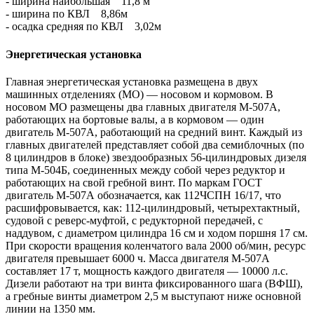
- ширина наибольшая 11,8 м
- ширина по КВЛ 8,86м
- осадка средняя по КВЛ 3,02м
Энергетическая установка
Главная энергетическая установка размещена в двух
машинных отделениях (МО) — носовом и кормовом. В
носовом МО размещены два главных двигателя М-507А,
работающих на бортовые валы, а в кормовом — один
двигатель М-507А, работающий на средний винт. Каждый из
главных двигателей представляет собой два семиблочных (по
8 цилиндров в блоке) звездообразных 56-цилиндровых дизеля
типа М-504Б, соединенных между собой через редуктор и
работающих на свой гребной винт. По маркам ГОСТ
двигатель М-507А обозначается, как 112ЧСПН 16/17, что
расшифровывается, как: 112-цилиндровый, четырехтактный,
судовой с реверс-муфтой, с редукторной передачей, с
наддувом, с диаметром цилиндра 16 см и ходом поршня 17 см.
При скорости вращения коленчатого вала 2000 об/мин, ресурс
двигателя превышает 6000 ч. Масса двигателя М-507А
составляет 17 т, мощность каждого двигателя — 10000 л.с.
Дизели работают на три винта фиксированного шага (ВФШ),
а гребные винты диаметром 2,5 м выступают ниже основной
линии на 1350 мм.