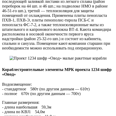
последующей заливкой листами из легкого сплава (район
переборок на 44 шп. и 46 шп.; на подволоке НМО в районе
46-51-го шп.), третий — теплоизоляция для защиты
помещений от охлаждения. Применены плиты пенопласта
ПХВ-1, ПХВ-Э, плиты пенополис-тирола ПСБ-С и
пенопласта ФС-7-2, а также теплоизоляционные маты из
штапельного и капронового волокна ВТ-4. Каюта командира
расположена в носовой оконечности первого яруса
надстройки (район 25-32-го шп.) и состоит из кабинета,
спальни и санузла. Помещение кают-компании старшин при
необходимости можно использовать под операционную.
Кораблестроительные элементы МРК проекта 1234 шифр
«Овод»
Водоизмещение:
- стандартное 580т (по другим данным — 610т)
- полное 670т (по другим данным — 700т)
Главные размерения:
- длина наибольшая 59,3м
- длина no KBJ1 54,0м