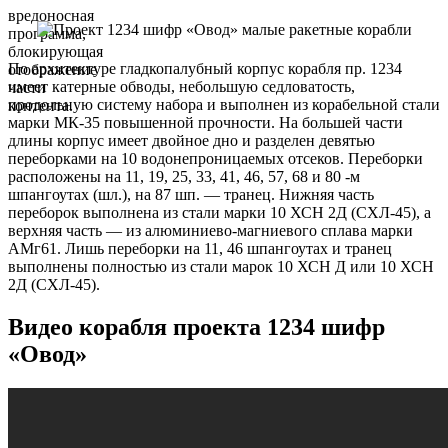
вредоносная
программа,
блокирующая
По архитектуре гладкопалубный корпус корабля пр. 1234
отображение
имеет катерные обводы, небольшую седловатость,
части
продольную систему набора и выполнен из корабельной стали
контента.
марки МК-35 повышенной прочности. На большей части
длины корпус имеет двойное дно и разделен девятью
переборками на 10 водонепроницаемых отсеков. Переборки
расположены на 11, 19, 25, 33, 41, 46, 57, 68 и 80 -м
шпангоутах (шл.), на 87 шп. — транец. Нижняя часть
переборок выполнена из стали марки 10 ХСН 2Д (СХЛ-45), а
верхняя часть — из алюминиево-магниевого сплава марки
АМг61. Лишь переборки на 11, 46 шпангоутах и транец
выполнены полностью из стали марок 10 ХСН Д или 10 ХСН
2Д (СХЛ-45).
Видео корабля проекта 1234 шифр
«Овод»