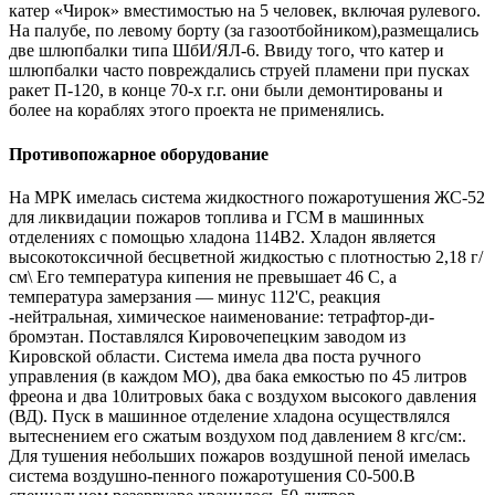
катер «Чирок» вместимостью на 5 человек, включая рулевого.
На палубе, по левому борту (за газоотбойником),размещались
две шлюпбалки типа ШбИ/ЯЛ-6. Ввиду того, что катер и
шлюпбалки часто повреждались струей пламени при пусках
ракет П-120, в конце 70-х г.г. они были демонтированы и
более на кораблях этого проекта не применялись.
Противопожарное оборудование
На МРК имелась система жидкостного пожаротушения ЖС-52
для ликвидации пожаров топлива и ГСМ в машинных
отделениях с помощью хладона 114В2. Хладон является
высокотоксичной бесцветной жидкостью с плотностью 2,18 г/
см\ Его температура кипения не превышает 46 С, а
температура замерзания — минус 112'С, реакция
-нейтральная, химическое наименование: тетрафтор-ди-
бромэтан. Поставлялся Кировочепецким заводом из
Кировской области. Система имела два поста ручного
управления (в каждом МО), два бака емкостью по 45 литров
фреона и два 10литровых бака с воздухом высокого давления
(ВД). Пуск в машинное отделение хладона осуществлялся
вытеснением его сжатым воздухом под давлением 8 кгс/см:.
Для тушения небольших пожаров воздушной пеной имелась
система воздушно-пенного пожаротушения С0-500.В