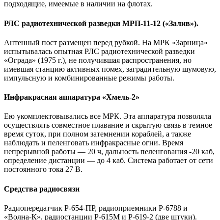
подходящие, имеемые в наличии на флотах.
РЛС радиотехнической разведки МРП-11-12 («Залив»).
Антенный пост размещен перед рубкой. На МРК «Зарница»
испытывалась опытная РЛС радиотехнической разведки
«Ограда» (1975 г.), не получившая распространения, но
имевшая станцию активных помех, заградительную шумовую,
импульсную и комбинированные режимы работы.
Инфракрасная аппаратура «Хмель-2»
Ею укомплектовывались все МРК. Эта аппаратура позволяла
осуществлять совместное плавание и скрытую связь в темное
время суток, при полном затемнении кораблей, а также
наблюдать и пеленговать инфракрасные огни. Время
непрерывной работы — 20 ч, дальность пеленгования -20 каб,
определение дистанции — до 4 каб. Система работает от сети
постоянного тока 27 В.
Средства радиосвязи
Радиопередатчик Р-654-ПР, радиоприемники Р-6788 и
«Волна-К», радиостанции Р-615М и Р-619-2 (две штуки).