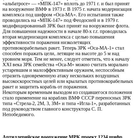
«альбатросе» — «МПК-147» вплоть до 1971 г. и был принят
на вооружение ВМФ в 1973 г. В 1975 г. начата модернизация
комплекса под шифром «Оса-МА». Его испытания также
проводились на «МПК-147» под Феодосией и в 1979 г.
модифицированный ЗРК был принят на вооружение флота.
Для повышения надежности в начале 80-х г.г. проводилась
вторая модернизация комплекса с целью повышения
эффективности поражения низколетящих
противокорабельных ракет. Теперь ЗРК «Оса-МА-1» стал
способен поражать цели, летящие на высоте до 5 м над
уровнем моря. Тем не менее, следует отметить, что к началу
XXI века ЗРК семейства «Оса-М» можно считать морально
устаревшим и малоэффективным оружием, неспособным
отразить одновременную атаку нескольких воздушных
высокоскоростных целей или крылатых противокорабельных
ракет и защитить корабль от поражения.
Некоторым временным выходом из создавшегося положения
стало применение на кораблях ВМФ СССР переносных ЗРК
типа «Стрела-2, 2М, 3, ЗМ» и типа «Игла-1», разработанных
под руководством главного конструктора С. П.
Непобедимого.
Артиллерийское вооружение МРК проект 1234 шифр