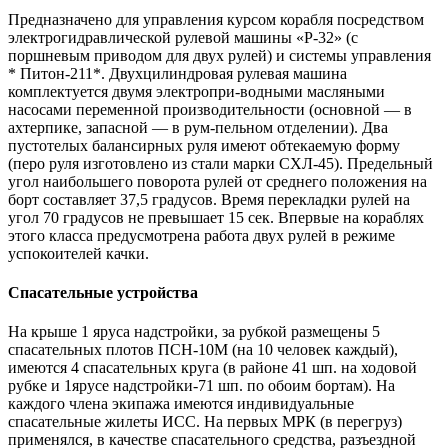
Предназначено для управления курсом корабля посредством
электрогидравлической рулевой машины «Р-32» (с
поршневым приводом для двух рулей) и системы управления
* Питон-211*. Двухцилиндровая рулевая машина
комплектуется двумя электропри-водными масляными
насосами переменной производительности (основной — в
ахтерпике, запасной — в рум-пельном отделении). Два
пустотелых балансирных руля имеют обтекаемую форму
(перо руля изготовлено из стали марки СХЛ-45). Предельный
угол наибольшего поворота рулей от среднего положения на
борт составляет 37,5 градусов. Время перекладки рулей на
угол 70 градусов не превышает 15 сек. Впервые на кораблях
этого класса предусмотрена работа двух рулей в режиме
успокоителей качки.
Спасательные устройства
На крыше 1 яруса надстройки, за рубкой размещены 5
спасательных плотов ПСН-10М (на 10 человек каждый),
имеются 4 спасательных круга (в районе 41 шп. на ходовой
рубке и 1ярусе надстройки-71 шп. по обоим бортам). На
каждого члена экипажа имеются индивидуальные
спасательные жилеты ИСС. На первых МРК (в перегруз)
применялся, в качестве спасательного средства, разъездной