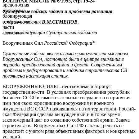
ВОЕННАЯ МЫСЛЬ № 6/1993, стр. 19-24
вредоносная
программа,
Сухопутные войска: задачи и проблемы развития
блокирующая
отображение
генерал-полковник
В.М.СЕМЕНОВ,
части
главнокомандующий Сухопутными войсками
контента.
Вооруженных Сил
Российской Федерации*
Сухопутные войска, являясь самым многочисленным видом
Вооруженных Сил, постоянно были в центре внимания в
периоды преобразований армии и флота. Современ-ным
проблемам реформирования и задачам строительства СВ
посвящена настоящая статья.
ВООРУЖЕННЫЕ СИЛЫ - неотъемлемый атрибут
государственно-сти. В условиях преобразования республик
бывшего СССР в самостоя-тельные государства и принятия
ими под свою юрисдикцию вооружения и военного
имущества ВС СССР, находящихся на их территории, Россий-
ская Федерация сделала вынужденный и в то же время
закономерный шаг по созданию собственной армии. Задача
строительства Вооружен-ных Сил РФ сложна, решать ее
предстоит с учетом ряда объективных факторов и конкретных
условий.