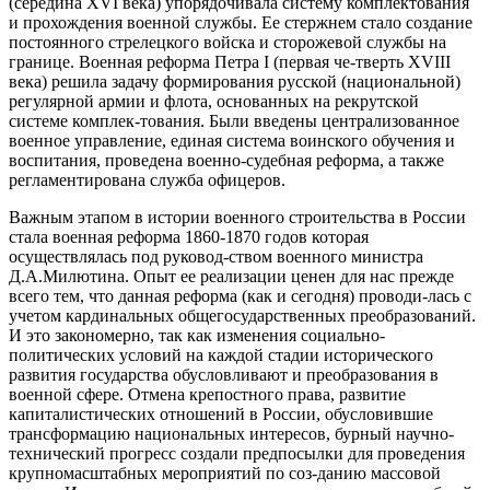
(середина XVI века) упорядочивала систему комплектования
и прохождения военной службы. Ее стержнем стало создание
постоянного стрелецкого войска и сторожевой службы на
границе. Военная реформа Петра I (первая че-тверть XVIII
века) решила задачу формирования русской (национальной)
регулярной армии и флота, основанных на рекрутской
системе комплек-тования. Были введены централизованное
военное управление, единая система воинского обучения и
воспитания, проведена военно-судебная реформа, а также
регламентирована служба офицеров.
Важным этапом в истории военного строительства в России
стала военная реформа 1860-1870 годов которая
осуществлялась под руковод-ством военного министра
Д.А.Милютина. Опыт ее реализации ценен для нас прежде
всего тем, что данная реформа (как и сегодня) проводи-лась с
учетом кардинальных общегосударственных преобразований.
И это закономерно, так как изменения социально-
политических условий на каждой стадии исторического
развития государства обусловливают и преобразования в
военной сфере. Отмена крепостного права, развитие
капиталистических отношений в России, обусловившие
трансформацию национальных интересов, бурный научно-
технический прогресс создали предпосылки для проведения
крупномасштабных мероприятий по соз-данию массовой