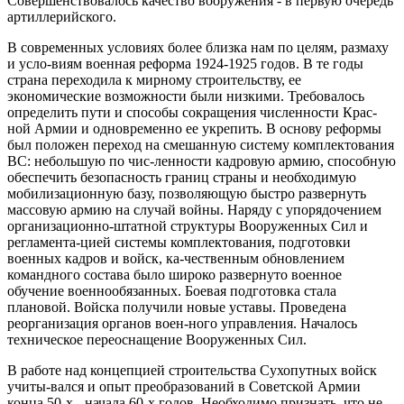
Совершенствовалось качество вооружения - в первую очередь
артиллерийского.
В современных условиях более близка нам по целям, размаху
и усло-виям военная реформа 1924-1925 годов. В те годы
страна переходила к мирному строительству, ее
экономические возможности были низкими. Требовалось
определить пути и способы сокращения численности Крас-
ной Армии и одновременно ее укрепить. В основу реформы
был положен переход на смешанную систему комплектования
ВС: небольшую по чис-ленности кадровую армию, способную
обеспечить безопасность границ страны и необходимую
мобилизационную базу, позволяющую быстро развернуть
массовую армию на случай войны. Наряду с упорядочением
организационно-штатной структуры Вооруженных Сил и
регламента-цией системы комплектования, подготовки
военных кадров и войск, ка-чественным обновлением
командного состава было широко развернуто военное
обучение военнообязанных. Боевая подготовка стала
плановой. Войска получили новые уставы. Проведена
реорганизация органов воен-ного управления. Началось
техническое переоснащение Вооруженных Сил.
В работе над концепцией строительства Сухопутных войск
учиты-вался и опыт преобразований в Советской Армии
конца 50-х - начала 60-х годов. Необходимо признать, что не