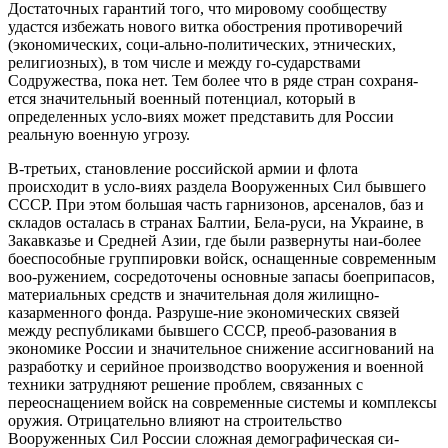
Достаточных гарантий того, что мировому сообществу
удастся избежать нового витка обострения противоречий
(экономических, соци-ально-политических, этнических,
религиозных), в том числе и между го-сударствами
Содружества, пока нет. Тем более что в ряде стран сохраня-
ется значительный военный потенциал, который в
определенных усло-виях может представить для России
реальную военную угрозу.
В-третьих, становление российской армии и флота
происходит в усло-виях раздела Вооруженных Сил бывшего
СССР. При этом большая часть гарнизонов, арсеналов, баз и
складов осталась в странах Балтии, Бела-руси, на Украине, в
Закавказье и Средней Азии, где были развернуты наи-более
боеспособные группировки войск, оснащенные современным
воо-ружением, сосредоточены основные запасы боеприпасов,
материальных средств и значительная доля жилищно-
казарменного фонда. Разруше-ние экономических связей
между республиками бывшего СССР, преоб-разования в
экономике России и значительное снижение ассигнований на
разработку и серийное производство вооружения и военной
техники затрудняют решение проблем, связанных с
переоснащением войск на современные системы и комплексы
оружия. Отрицательно влияют на строительство
Вооруженных Сил России сложная демографическая си-