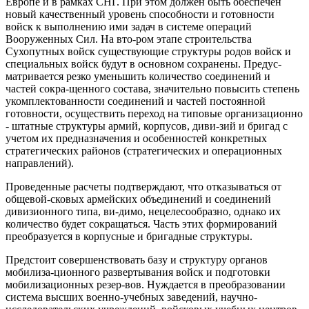
Европе и в рамках СНГ. При этом должен быть обеспечен
новый качественный уровень способности и готовности
войск к выполнению ими задач в системе операций
Вооруженных Сил. На вто-ром этапе строительства
Сухопутных войск существующие структуры родов войск и
специальных войск будут в основном сохранены. Предус-
матривается резко уменьшить количество соединений и
частей сокра-щенного состава, значительно повысить степень
укомплектованности соединений и частей постоянной
готовности, осуществить переход на типовые организационно
- штатные структуры армий, корпусов, диви-зий и бригад с
учетом их предназначения и особенностей конкретных
стратегических районов (стратегических и операционных
направлений).
Проведенные расчеты подтверждают, что отказываться от
общевой-сковых армейских объединений и соединений
дивизионного типа, ви-димо, нецелесообразно, однако их
количество будет сокращаться. Часть этих формирований
преобразуется в корпусные и бригадные структуры.
Предстоит совершенствовать базу и структуру органов
мобилиза-ционного развертывания войск и подготовки
мобилизационных резер-вов. Нуждается в преобразовании
система высших военно-учебных заведений, научно-