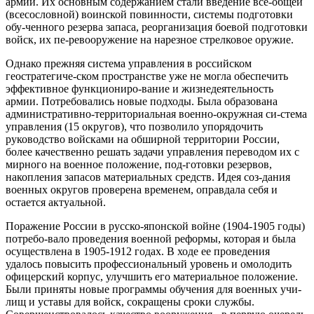
армии. Их основным содержанием стали введение все-общей
(всесословной) воинской повинности, системы подготовки
обу-ченного резерва запаса, реорганизация боевой подготовки
войск, их пе-ревооружение на нарезное стрелковое оружие.
Однако прежняя система управления в российском
геостратегиче-ском пространстве уже не могла обеспечить
эффективное функциониро-вание и жизнедеятельность
армии. Потребовались новые подходы. Была образована
административно-территориальная военно-окружная си-стема
управления (15 округов), что позволило упорядочить
руководство войсками на обширной территории России,
более качественно решать задачи управления переводом их с
мирного на военное положение, под-готовки резервов,
накопления запасов материальных средств. Идея соз-дания
военных округов проверена временем, оправдала себя и
остается актуальной.
Поражение России в русско-японской войне (1904-1905 годы)
потребо-вало проведения военной реформы, которая и была
осуществлена в 1905-1912 годах. В ходе ее проведения
удалось повысить профессиональный уровень и омолодить
офицерский корпус, улучшить его материальное положение.
Были приняты новые программы обучения для военных учи-
лищ и уставы для войск, сокращены сроки службы.