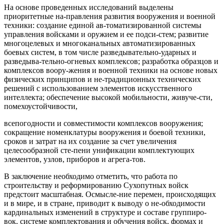
На основе проведенных исследований выделены
приоритетные на-правления развития вооружения и военной
техники: создание единой ав-томатизированной системы
управления войсками и оружием и ее подси-стем; развитие
многоцелевых и многоканальных автоматизированных
боевых систем, в том числе разведывательно-ударных и
разведыва-тельно-огневых комплексов; разработка образцов и
комплексов воору-жения и военной техники на основе новых
физических принципов и не-традиционных технических
решений с использованием элементов искусственного
интеллекта; обеспечение высокой мобильности, живуче-сти,
помехоустойчивости,
всепогодности и совместимости комплексов вооружения;
сокращение номенклатуры вооружения и боевой техники,
сроков и затрат на их создание за счет увеличения
целесообразной сте-пени унификации комплектующих
элементов, узлов, приборов и агрега-тов.
В заключение необходимо отметить, что работа по
строительству и реформированию Сухопутных войск
предстоит масштабная. Осмысле-ние перемен, происходящих
и в мире, и в стране, приводит к выводу о не-обходимости
кардинальных изменений в структуре и составе группиро-
вок, системе комплектования и обучения войск, формах и