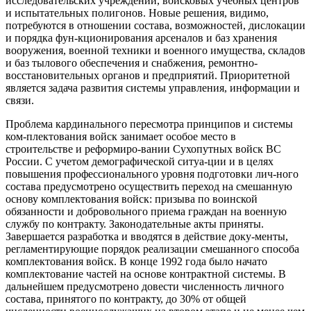
исследовательских учреждений, войсковых учебных центров
и испытательных полигонов. Новые решения, видимо,
потребуются в отношении состава, возможностей, дислокации
и порядка фун-кционирования арсеналов и баз хранения
вооружения, военной техники и военного имущества, складов
и баз тылового обеспечения и снабжения, ремонтно-
восстановительных органов и предприятий. Приоритетной
является задача развития системы управления, информации и
связи.
Проблема кардинального пересмотра принципов и системы
ком-плектования войск занимает особое место в
строительстве и реформиро-вании Сухопутных войск ВС
России. С учетом демографической ситуа-ции и в целях
повышения профессионального уровня подготовки лич-ного
состава предусмотрено осуществить переход на смешанную
основу комплектования войск: призыва по воинской
обязанности и добровольного приема граждан на военную
службу по контракту. Законодательные акты приняты.
Завершается разработка и вводятся в действие доку-менты,
регламентирующие порядок реализации смешанного способа
комплектования войск. В конце 1992 года было начато
комплектование частей на основе контрактной системы. В
дальнейшем предусмотрено довести численность личного
состава, принятого по контракту, до 30% от общей