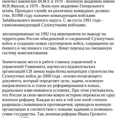
окончил Бакинское ВОКУ, в 1970 - Военную академию имени
М.В.Фрунзе, в 1979 - Воен-ную академию Генерального
штаба. Проходил службу на различных командных должно-
стях. В1988 году назначен командующим войсками
Забайкальского военного округа. С ав-густа 1991 года -
главнокомандующий Сухопутными войсками.
запланированные на 1992 год мероприятия по выводу на
террито-рию России объединений и соединений Сухопутных
войск и созданию новых группировок войск, сокращению их
боевого и численного состава. Начат переход на смешанную
систему комплектования.
Значительное место в работе главных управлений и
управлений Главкомата, научно-исследовательских
организаций СВ заняла выра-ботка концепции строительства
Сухопутных войск до 2000 года - осново-полагающего
документа, который определяет цели, задачи, основную
направленность и этапы их реформирования в новых,
радикально изме-нившихся условиях. При этом учитывалось,
что Россия за свою многове-ковую историю пережила не одну
военную реформу. Каждая из них в той или иной степени
разрешала сложившиеся противоречия, приводила военную
организацию в соответствие с новыми задачами и возможно-
стями государства. Так, военная реформа Ивана Грозного