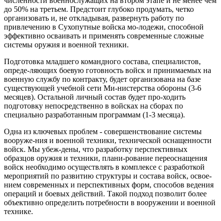
численности военнослужащих на втором этапе и не менее чем
до 50% на третьем. Предстоит глубоко продумать, четко
организовать и, не откладывая, развернуть работу по
привлечению в Сухопутные войска мо-лодежи, способной
эффективно осваивать и применять современные сложные
системы оружия и военной техники.
Подготовка младшего командного состава, специалистов,
опреде-ляющих боевую готовность войск и принимаемых на
военную службу по контракту, будет организована на базе
существующей учебной сети Ми-нистерства обороны (3-6
месяцев). Остальной личный состав будет про-ходить
подготовку непосредственно в войсках на сборах по
специально разработанным программам (1-3 месяца).
Одна из ключевых проблем - совершенствование системы
вооруже-ния и военной техники, технической оснащенности
войск. Мы убеж-дены, что разработку перспективных
образцов оружия и техники, плани-рование переоснащения
войск необходимо осуществлять в комплексе с разработкой
мероприятий по развитию структуры и состава войск, освое-
нием современных и перспективных форм, способов ведения
операций и боевых действий. Такой подход позволит более
объективно определить потребности в вооружении и военной
технике.