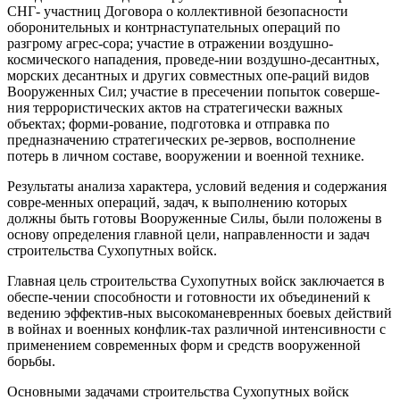
СНГ- участниц Договора о коллективной безопасности
оборонительных и контрнаступательных операций по
разгрому агрес-сора; участие в отражении воздушно-
космического нападения, проведе-нии воздушно-десантных,
морских десантных и других совместных опе-раций видов
Вооруженных Сил; участие в пресечении попыток соверше-
ния террористических актов на стратегически важных
объектах; форми-рование, подготовка и отправка по
предназначению стратегических ре-зервов, восполнение
потерь в личном составе, вооружении и военной технике.
Результаты анализа характера, условий ведения и содержания
совре-менных операций, задач, к выполнению которых
должны быть готовы Вооруженные Силы, были положены в
основу определения главной цели, направленности и задач
строительства Сухопутных войск.
Главная цель строительства Сухопутных войск заключается в
обеспе-чении способности и готовности их объединений к
ведению эффектив-ных высокоманевренных боевых действий
в войнах и военных конфлик-тах различной интенсивности с
применением современных форм и средств вооруженной
борьбы.
Основными задачами строительства Сухопутных войск