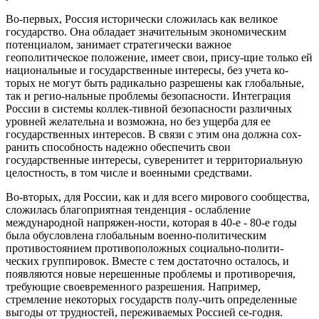
Во-первых, Россия исторически сложилась как великое
государство. Она обладает значительным экономическим
потенциалом, занимает стратегически важное
геополитическое положение, имеет свои, прису-щие только ей
национальные и государственные интересы, без учета ко-
торых не могут быть радикально разрешены как глобальные,
так и регио-нальные проблемы безопасности. Интеграция
России в системы коллек-тивной безопасности различных
уровней желательна и возможна, но без ущерба для ее
государственных интересов. В связи с этим она должна сох-
ранить способность надежно обеспечить свои
государственные интересы, суверенитет и территориальную
целостность, в том числе и военными средствами.
Во-вторых, для России, как и для всего мирового сообщества,
сложилась благоприятная тенденция - ослабление
международной напряжен-ности, которая в 40-е - 80-е годы
была обусловлена глобальным военно-политическим
противостоянием противоположных социально-полити-
ческих группировок. Вместе с тем достаточно осталось, и
появляются новые нерешенные проблемы и противоречия,
требующие своевременного разрешения. Например,
стремление некоторых государств полу-чить определенные
выгоды от трудностей, переживаемых Россией се-годня.