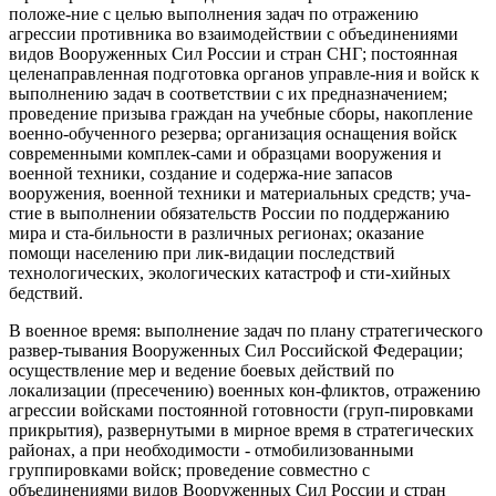
положе-ние с целью выполнения задач по отражению
агрессии противника во взаимодействии с объединениями
видов Вооруженных Сил России и стран СНГ; постоянная
целенаправленная подготовка органов управле-ния и войск к
выполнению задач в соответствии с их предназначением;
проведение призыва граждан на учебные сборы, накопление
военно-обученного резерва; организация оснащения войск
современными комплек-сами и образцами вооружения и
военной техники, создание и содержа-ние запасов
вооружения, военной техники и материальных средств; уча-
стие в выполнении обязательств России по поддержанию
мира и ста-бильности в различных регионах; оказание
помощи населению при лик-видации последствий
технологических, экологических катастроф и сти-хийных
бедствий.
В военное время: выполнение задач по плану стратегического
развер-тывания Вооруженных Сил Российской Федерации;
осуществление мер и ведение боевых действий по
локализации (пресечению) военных кон-фликтов, отражению
агрессии войсками постоянной готовности (груп-пировками
прикрытия), развернутыми в мирное время в стратегических
районах, а при необходимости - отмобилизованными
группировками войск; проведение совместно с
объединениями видов Вооруженных Сил России и стран