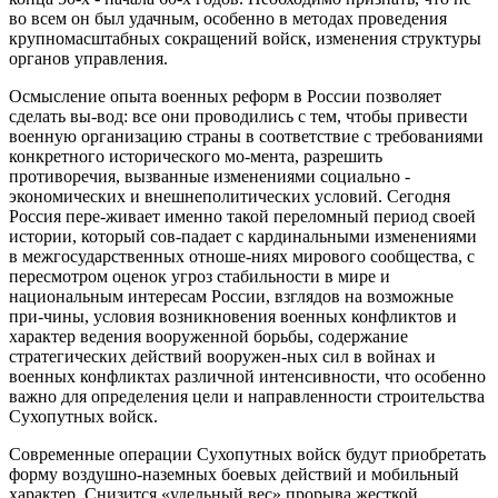
во всем он был удачным, особенно в методах проведения
крупномасштабных сокращений войск, изменения структуры
органов управления.
Осмысление опыта военных реформ в России позволяет
сделать вы-вод: все они проводились с тем, чтобы привести
военную организацию страны в соответствие с требованиями
конкретного исторического мо-мента, разрешить
противоречия, вызванные изменениями социально -
экономических и внешнеполитических условий. Сегодня
Россия пере-живает именно такой переломный период своей
истории, который сов-падает с кардинальными изменениями
в межгосударственных отноше-ниях мирового сообщества, с
пересмотром оценок угроз стабильности в мире и
национальным интересам России, взглядов на возможные
при-чины, условия возникновения военных конфликтов и
характер ведения вооруженной борьбы, содержание
стратегических действий вооружен-ных сил в войнах и
военных конфликтах различной интенсивности, что особенно
важно для определения цели и направленности строительства
Сухопутных войск.
Современные операции Сухопутных войск будут приобретать
форму воздушно-наземных боевых действий и мобильный
характер. Снизится «удельный вес» прорыва жесткой,