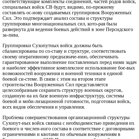
соответствующие комплекты соединений, частей родов войск,
специальных войск СВ будут, видимо, по-прежнему
составлять ос-нову создаваемых группировок Вооруженных
Сил. Это подтверждает анализ состава и структуры
группировки многонациональных сил, кото-рая была
развернута для ведения боевых действий в зоне Персидского
за-лива.
Группировки Сухопутных войск должны быть
сбалансированы по со-ставу и структуре, соответствовать
своему оперативному предназначе-нию, обеспечивать
гарантированное выполнение поставленных перед ними задач
и наиболее эффективное комплексное использование бое-вых
возможностей вооружения и военной техники в единой
боевой си-стеме. В связи с этим на втором этапе
строительства Вооруженных Сил представляется
целесообразным сохранить структуру военных округов,
созданную на их базе военную инфраструктуру, системы
боевой и моби-лизационной готовности, подготовки войск,
всех видов обеспечения и управления.
Проблема совершенствования организационной структуры
Сухопут-ных войск связана с необходимостью приведения их
боевого и числен-ного состава в соответствие с договорными
ограничениями и квотами по обычным вооружениям в