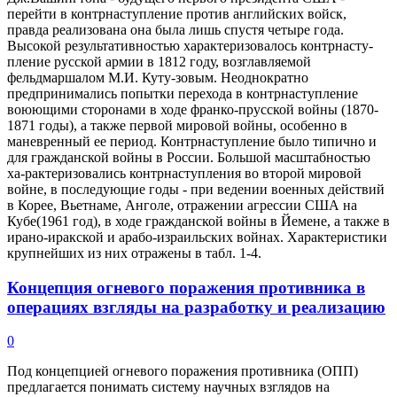
перейти в контрнаступление против английских войск,
правда реализована она была лишь спустя четыре года.
Высокой результативностью характеризовалось контрнасту-
пление русской армии в 1812 году, возглавляемой
фельдмаршалом М.И. Куту-зовым. Неоднократно
предпринимались попытки перехода в контрнаступление
воюющими сторонами в ходе франко-прусской войны (1870-
1871 годы), а также первой мировой войны, особенно в
маневренный ее период. Контрнаступление было типично и
для гражданской войны в России. Большой масштабностью
ха-рактеризовались контрнаступления во второй мировой
войне, в последующие годы - при ведении военных действий
в Корее, Вьетнаме, Анголе, отражении агрессии США на
Кубе(1961 год), в ходе гражданской войны в Йемене, а также в
ирано-иракской и арабо-израильских войнах. Характеристики
крупнейших из них отражены в табл. 1-4.
Концепция огневого поражения противника в
операциях взгляды на разработку и реализацию
0
Под концепцией огневого поражения противника (ОПП)
предлагается понимать систему научных взглядов на