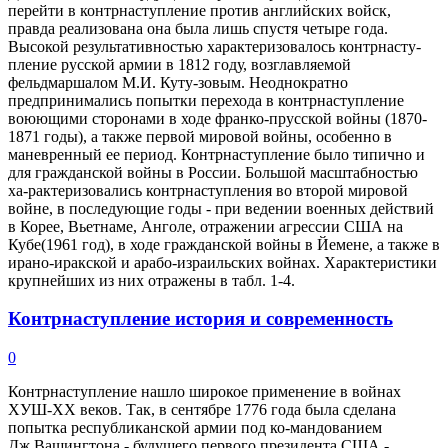
перейти в контрнаступление против английских войск,
правда реализована она была лишь спустя четыре года.
Высокой результативностью характеризовалось контрнасту-
пление русской армии в 1812 году, возглавляемой
фельдмаршалом М.И. Куту-зовым. Неоднократно
предпринимались попытки перехода в контрнаступление
воюющими сторонами в ходе франко-прусской войны (1870-
1871 годы), а также первой мировой войны, особенно в
маневренный ее период. Контрнаступление было типично и
для гражданской войны в России. Большой масштабностью
ха-рактеризовались контрнаступления во второй мировой
войне, в последующие годы - при ведении военных действий
в Корее, Вьетнаме, Анголе, отражении агрессии США на
Кубе(1961 год), в ходе гражданской войны в Йемене, а также в
ирано-иракской и арабо-израильских войнах. Характеристики
крупнейших из них отражены в табл. 1-4.
Контрнаступление история и современность
0
Контрнаступление нашло широкое применение в войнах
ХУШ-ХХ веков. Так, в сентябре 1776 года была сделана
попытка республиканской армии под ко-мандованием
Дж.Вашингтона - будущего первого президента США -