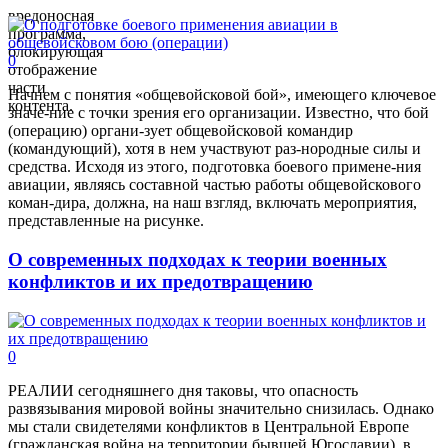
вредоносная
программа,
блокирующая
0
отображение
части
Начнем с понятия «общевойсковой бой», имеющего ключевое
контента.
значе-ние с точки зрения его организации. Известно, что бой
(операцию) органи-зует общевойсковой командир
(командующий), хотя в нем участвуют раз-нородные силы и
средства. Исходя из этого, подготовка боевого примене-ния
авиации, являясь составной частью работы общевойскового
коман-дира, должна, на наш взгляд, включать мероприятия,
представленные на рисунке.
О современных подходах к теории военных
конфликтов и их предотвращению
0
РЕАЛИИ сегодняшнего дня таковы, что опасность
развязывания мировой войны значительно снизилась. Однако
мы стали свидетелями конфликтов в Центральной Европе
(гражданская война на территории бывшей Югославии), в