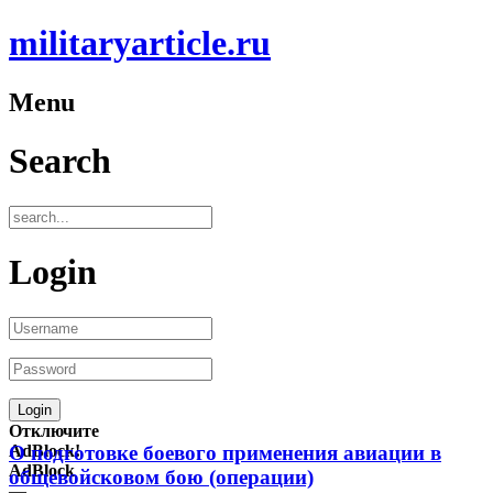
militaryarticle.ru
Menu
Search
Login
Отключите
AdBlock!
О подготовке боевого применения авиации в
AdBlock
общевойсковом бою (операции)
—