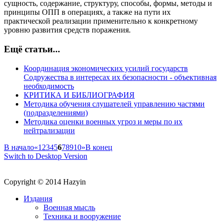
сущность, содержание, структуру, способы, формы, методы и
принципы ОПП в операциях, а также на пути их
практической реализации применительно к конкретному
уровню развития средств поражения.
Ещё статьи...
Координация экономических усилий государств
Содружества в интересах их безопасности - объективная
необходимость
КРИТИКА И БИБЛИОГРАФИЯ
Методика обучения слушателей управлению частями
(подразделениями)
Методика оценки военных угроз и меры по их
нейтрализации
В начало
«
1
2
3
4
5
6
7
8
9
10
»
В конец
Switch to Desktop Version
Copyright © 2014 Hazyin
Издания
Военная мысль
Техника и вооружение