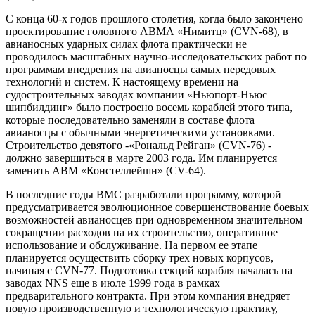
С конца 60-х годов прошлого столетия, когда было закончено
проектирование головного АВМА «Нимитц» (CVN-68), в
авианосных ударных силах флота практически не
проводилось масштабных научно-исследовательских работ по
программам внедрения на авианосцы самых передовых
технологий и систем. К настоящему времени на
судостроительных заводах компании «Ньюпорт-Ньюс
шипбилдинг» было построено восемь кораблей этого типа,
которые последовательно заменяли в составе флота
авианосцы с обычными энергетическими установками.
Строительство девятого -«Рональд Рейган» (CVN-76) -
должно завершиться в марте 2003 года. Им планируется
заменить АВМ «Констеллейшн» (CV-64).
В последние годы ВМС разработали программу, которой
предусматривается эволюционное совершенствование боевых
возможностей авианосцев при одновременном значительном
сокращении расходов на их строительство, оперативное
использование и обслуживание. На первом ее этапе
планируется осуществить сборку трех новых корпусов,
начиная с CVN-77. Подготовка секций корабля началась на
заводах NNS еще в июле 1999 года в рамках
предварительного контракта. При этом компания внедряет
новую производственную и технологическую практику,