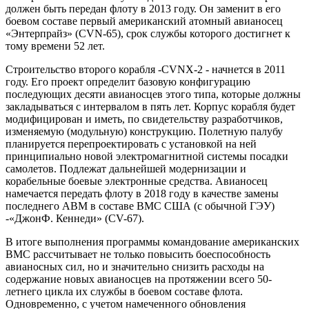
должен быть передан флоту в 2013 году. Он заменит в его
боевом составе первый американский атомный авианосец
«Энтерпрайз» (CVN-65), срок службы которого достигнет к
тому времени 52 лет.
Строительство второго корабля -CVNX-2 - начнется в 2011
году. Его проект определит базовую конфигурацию
последующих десяти авианосцев этого типа, которые должны
закладываться с интервалом в пять лет. Корпус корабля будет
модифицирован и иметь, по свидетельству разработчиков,
изменяемую (модульную) конструкцию. Полетную палубу
планируется перепроектировать с установкой на ней
принципиально новой электромагнитной системы посадки
самолетов. Подлежат дальнейшей модернизации и
корабельные боевые электронные средства. Авианосец
намечается передать флоту в 2018 году в качестве замены
последнего АВМ в составе ВМС США (с обычной ГЭУ)
-«ДжонФ. Кеннеди» (СV-67).
В итоге выполнения программы командование американских
ВМС рассчитывает не только повысить боеспособность
авианосных сил, но и значительно снизить расходы на
содержание новых авианосцев на протяжении всего 50-
летнего цикла их службы в боевом составе флота.
Одновременно, с учетом намеченного обновления