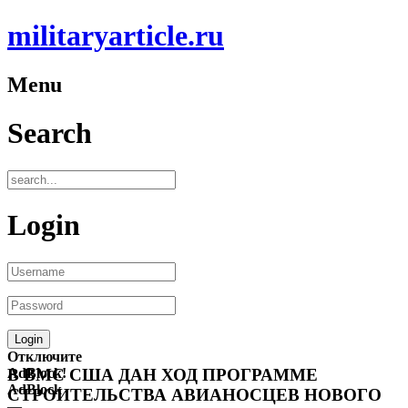
militaryarticle.ru
Menu
Search
Login
Отключите
AdBlock!
В ВМС США ДАН ХОД ПРОГРАММЕ
AdBlock
СТРОИТЕЛЬСТВА АВИАНОСЦЕВ НОВОГО
—