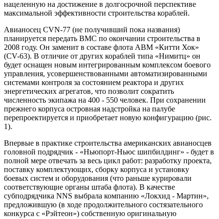
нацеленную на достижение в долгосрочной перспективе
максимальной эффективности строительства кораблей.
Авианосец CVN-77 (не получивший пока названия)
планируется передать ВМС по окончании строительства в
2008 году. Он заменит в составе флота АВМ «Китти Хок»
(CV-63). В отличие от других кораблей типа «Нимитц» он
будет оснащен новым интегрированным комплексом боевого
управления, усовершенствованными автоматизированными
системами контроля за состоянием реактора и других
энергетических агрегатов, что позволит сократить
численность экипажа на 400 - 550 человек. При сохранении
прежнего корпуса островная надстройка на палубе
перепроектируется и приобретает новую конфигурацию (рис.
1).
Впервые в практике строительства американских авианосцев
головной подрядчик - «Ньюпорт-Ньюс шипбилдинг» - будет в
полной мере отвечать за весь цикл работ: разработку проекта,
поставку комплектующих, сборку корпуса и установку
боевых систем и оборудования (что раньше курировали
соответствующие органы штаба флота). В качестве
субподрядчика NNS выбрала компанию «Локхид - Мартин»,
предложившую (в ходе продолжительного состязательного
конкурса с «Рэйтеон») собственную оригинальную