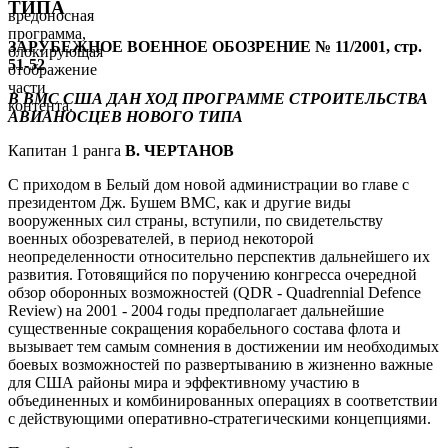
ТИПА
вредоносная
программа,
ЗАРУБЕЖНОЕ ВОЕННОЕ ОБОЗРЕНИЕ № 11/2001, стр.
блокирующая
51-52
отображение
части
В ВМС США ДАН ХОД ПРОГРАММЕ СТРОИТЕЛЬСТВА
контента.
АВИАНОСЦЕВ НОВОГО ТИПА
Капитан 1 ранга
В. ЧЕРТАНОВ
С приходом в Белый дом новой администрации во главе с
президентом Дж. Бушем ВМС, как и другие виды
вооруженных сил страны, вступили, по свидетельству
военных обозревателей, в период некоторой
неопределенности относительно перспектив дальнейшего их
развития. Готовящийся по поручению конгресса очередной
обзор оборонных возможностей (QDR - Quadrennial Defence
Review) на 2001 - 2004 годы предполагает дальнейшие
существенные сокращения корабельного состава флота и
вызывает тем самым сомнения в достижении им необходимых
боевых возможностей по развертыванию в жизненно важные
для США районы мира и эффективному участию в
объединенных и комбинированных операциях в соответствии
с действующими оперативно-стратегическими концепциями.