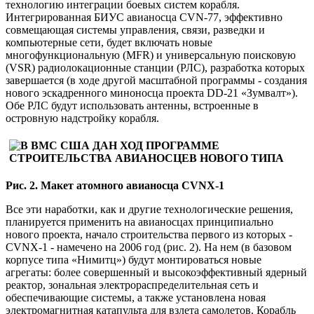
технологию интеграции боевых систем корабля.
Интегрированная БИУС авианосца CVN-77, эффективно
совмещающая системы управления, связи, разведки и
компьютерные сети, будет включать новые
многофункциональную (MFR) и универсальную поисковую
(VSR) радиолокационные станции (РЛС), разработка которых
завершается (в ходе другой масштабной программы - создания
нового эскадренного миноносца проекта DD-21 «Зумвалт»).
Обе РЛС будут использовать антенны, встроенные в
островную надстройку корабля.
Рис. 2. Макет атомного авианосца CVNX-1
Все эти наработки, как и другие технологические решения,
планируется применить на авианосцах принципиально
нового проекта, начало строительства первого из которых -
CVNX-1 - намечено на 2006 год (рис. 2). На нем (в базовом
корпусе типа «Нимитц») будут монтироваться новые
агрегаты: более совершенный и высокоэффективный ядерный
реактор, зональная электрораспределительная сеть и
обеспечивающие системы, а также установлена новая
электромагнитная катапульта для взлета самолетов. Корабль