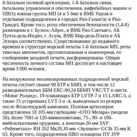
й батальон полевой артиллерии, 1-й батальон связи,
батальоны управления и обеспечения, амфибийных машин и
ПВО); южная группа МП (4 и 5 бмп в ВМБ Ушуая и
отдельные подразделения в городах Рио-Гальегос и Рио-
Гранде). Кроме того, роты обеспечения безопасности (1,4-8)
размещены в г. Буэнос-Айрес, в ВМБ Рио-Сантьяго, АБ
Пунта-дель-Индио, г. Асуль, ВМБ Мар-дель-Плата и АБ
Эспора соответственно. Существовавшие до недавнего
времени в структуре морской пехоты 1-й батальон МП, роты
тяжелых минометов, противотанковая и инженерная, по
сообщениям западной печати, расформированы. Общая
численность личного состава МП достигает в настоящее
время 3 000 человек.
На вооружении механизированных подразделений морской
пехоты состоит свыше 90 БТР и БМП, в том числе 12
разведывательных ББМ ERC-90,24 ББМП VRC/TT и шесть
«Моваг Роланд», 19 плавающих БТР LVTP-7 и 15 LARC-5, а
также 15 устаревших LVT-3 и -4, выведенных из резерва
после Фолклендской кампании. Полевая артиллерия
представлена 18 105-мм гаубицами «ОТО Мелара» (модели
56), более 7081-и 120-ммминометами, 75-, 90- и 106-
ммбезоткатными орудиями, а зенитная-20-мм ЗАУ
«Рейнметалл» RH 202 Мк20,30-мм «Эрликон» GCIh 35-мм К
63. Кроме того, подразделения ПВО оснащены ПУ ЗУР