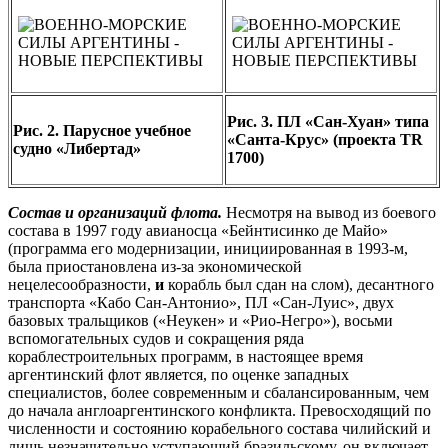
Рис. 3. ПЛ «Сан-Хуан» типа
Рис. 2. Парусное учебное
«Санта-Крус» (проекта TR
судно «Либертад»
1700)
Состав и организаций флота.
Несмотря на вывод из боевого
состава в 1997 году авианосца «Бейнтисинко де Майо»
(программа его модернизации, инициированная в 1993-м,
была приостановлена из-за экономической
нецелесообразности,
и
корабль был сдан на слом), десантного
транспорта «Кабо Сан-Антонио», ПЛ «Сан-Луис», двух
базовых тральщиков («Неукен» и «Рио-Негро»), восьми
вспомогательных судов и сокращения ряда
кораблестроительных программ, в настоящее время
аргентинский флот является, по оценке западных
специалистов, более современным и сбалансированным, чем
до начала англоаргентинского конфликта. Превосходящий по
численности и состоянию корабельного состава чилийский и
лишь незначительно уступающий бразильскому, он включает