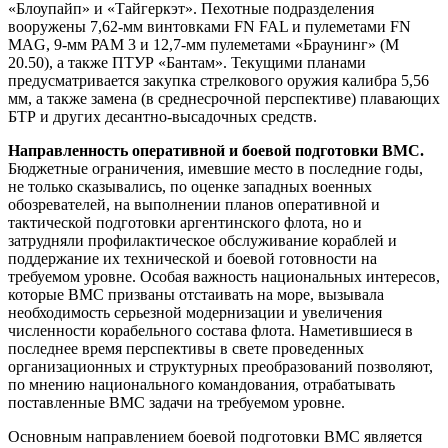
«Блоупайп» и «Тайгеркэт». Пехотные подразделения
вооружены 7,62-мм винтовками FN FAL и пулеметами FN
MAG, 9-мм РАМ 3 и 12,7-мм пулеметами «Браунинг» (М
20.50), а также ПТУР «Бантам». Текущими планами
предусматривается закупка стрелкового оружия калибра 5,56
мм, а также замена (в среднесрочной перспективе) плавающих
БТР и других десантно-высадочных средств.
Направленность оперативной и боевой подготовки ВМС.
Бюджетные ограничения, имевшие место в последние годы,
не только сказывались, по оценке западных военных
обозревателей, на выполнении планов оперативной и
тактической подготовки аргентинского флота, но и
затрудняли профилактическое обслуживание кораблей и
поддержание их технической и боевой готовности на
требуемом уровне. Особая важность национальных интересов,
которые ВМС призваны отстаивать на море, вызывала
необходимость серьезной модернизации и увеличения
численности корабельного состава флота. Наметившиеся в
последнее время перспективы в свете проведенных
организационных и структурных преобразований позволяют,
по мнению национального командования, отрабатывать
поставленные ВМС задачи на требуемом уровне.
Основным направлением боевой подготовки ВМС является