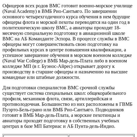
Офицеров всех родов ВМС готовит военно-морское училище
(Naval Academy) в ВМБ Рио-Сантьяго. По завершении
основного четырехгодичного курса обучения в нем будущие
офицеры флота и морской пехоты переводятся на один год в
политехническую школу ВМС, а авиаторы проходят 18-
месячную специальную подготовку в авиационной школе
ВМС на АБ Команданте Эспора. В процессе службы в ВМС
офицеры могут совершенствовать свою подготовку на
профильных курсах в центре повышения квалификации, а
успешное завершение обучения в морском военном колледже
(Naval War College) в ВМБ Мар-дель-Плата либо в военном
колледже МП (в г. Буэнос-Айрес) открывает дорогу к
производству в старшие офицеры и назначению на высшие
командные или штабные должности.
Для подготовки специалистов ВМС срочной службы
существует система специальных школ: общекорабельного
профиля, механиков флота, связи, артиллерийская и
противолодочная. Большинство из них расположены в ГВМБ
Пуэрто-Бель-грано или ВМБ Рио-Сантьяго. Подводников
готовят в ВМБ Мар-дель-Плата, а морские пехотинцы и
авиаторы проходят подготовку в собственных учебных
центрах в базе МП Батериас и АБ Пунта-дель-Индио.