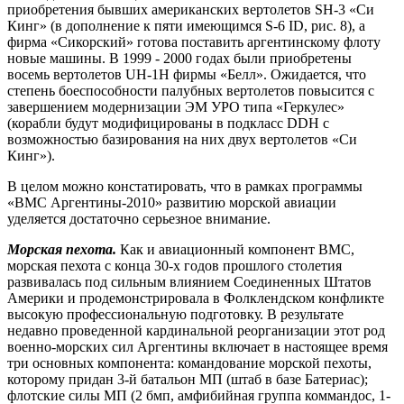
приобретения бывших американских вертолетов SH-3 «Си
Кинг» (в дополнение к пяти имеющимся S-6 ID, рис. 8), а
фирма «Сикорский» готова поставить аргентинскому флоту
новые машины. В 1999 - 2000 годах были приобретены
восемь вертолетов UH-1H фирмы «Белл». Ожидается, что
степень боеспособности палубных вертолетов повысится с
завершением модернизации ЭМ УРО типа «Геркулес»
(корабли будут модифицированы в подкласс DDH с
возможностью базирования на них двух вертолетов «Си
Кинг»).
В целом можно констатировать, что в рамках программы
«ВМС Аргентины-2010» развитию морской авиации
уделяется достаточно серьезное внимание.
Морская пехота.
Как и авиационный компонент ВМС,
морская пехота с конца 30-х годов прошлого столетия
развивалась под сильным влиянием Соединенных Штатов
Америки и продемонстрировала в Фолклендском конфликте
высокую профессиональную подготовку. В результате
недавно проведенной кардинальной реорганизации этот род
военно-морских сил Аргентины включает в настоящее время
три основных компонента: командование морской пехоты,
которому придан 3-й батальон МП (штаб в базе Батериас);
флотские силы МП (2 бмп, амфибийная группа коммандос, 1-