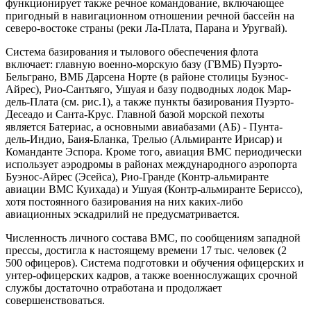
функционирует также речное командование, включающее
пригодный в навигационном отношении речной бассейн на
северо-востоке страны (реки Ла-Плата, Парана и Уругвай).
Система базирования и тылового обеспечения флота
включает: главную военно-морскую базу (ГВМБ) Пуэрто-
Бельграно, ВМБ Дарсена Норте (в районе столицы Буэнос-
Айрес), Рио-Сантьяго, Ушуая и базу подводных лодок Мар-
дель-Плата (см. рис.1), а также пункты базирования Пуэрто-
Десеадо и Санта-Крус. Главной базой морской пехоты
является Батериас, а основными авиабазами (АБ) - Пунта-
дель-Индио, Баия-Бланка, Трелью (Альмиранте Ирисар) и
Команданте Эспора. Кроме того, авиация ВМС периодически
использует аэродромы в районах международного аэропорта
Буэнос-Айрес (Эсейса), Рио-Гранде (Контр-альмиранте
авиации ВМС Куихада) и Ушуая (Контр-альмиранте Бериссо),
хотя постоянного базирования на них каких-либо
авиационных эскадрилий не предусматривается.
Численность личного состава ВМС, по сообщениям западной
прессы, достигла к настоящему времени 17 тыс. человек (2
500 офицеров). Система подготовки и обучения офицерских и
унтер-офицерских кадров, а также военнослужащих срочной
службы достаточно отработана и продолжает
совершенствоваться.