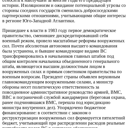
относить к наилучшей за многие годы его предыдущей
истории. Изоляционизм и ожидание потенциальной угрозы со
стороны соседних государств сменились добрососедскими
партнерскими отношениями, учитывающими общие интересы
в регионе Юго-Западной Атлантики.
Пришедшее к власти в 1983 году первое демократическое
правительство, сменившее дискредитировавший себя
военный режим, провело масштабные реформы вооруженных
сил. Почти абсолютная автономия высшего командования
была устранена, и бывшие командующие видами ВС
трансформировались в начальников главных штабов под
общим контролем начальника объединенного генерального
штаба, являющегося высшим должностным лицом в
вооруженных силах и прямым советником правительства по
военным вопросам. Президент страны объявлен верховным
главнокомандующим вооруженными силами, а министр
обороны несет политическую ответственность за
повседневное административное руководство армией, ВМС,
ВВС и пограничной службой жандармерии (береговая охрана,
ранее подчинявшаяся ВМС, перешла под юрисдикцию
министра внутренних дел). Упорядочено бюджетное
финансирование: в соответствии с законом о
реструктуризации вооруженных сил формируется пятилетний
бюджет, учитывающий при распределении расходов реальные