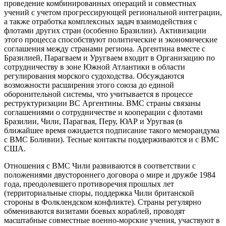
проведение комбинированных операций и совместных
учений с учетом прогрессирующей региональной интеграции,
а также отработка комплексных задач взаимодействия с
флотами других стран (особенно Бразилии). Активизации
этого процесса способствуют политические и экономические
соглашения между странами региона. Аргентина вместе с
Бразилией, Парагваем и Уругваем входит в Организацию по
сотрудничеству в зоне Южной Атлантики в области
регулирования морского судоходства. Обсуждаются
возможности расширения этого союза до единой
оборонительной системы, что учитывается в процессе
реструктуризации ВС Аргентины. ВМС страны связаны
соглашениями о сотрудничестве и кооперации с флотами
Бразилии, Чили, Парагвая, Перу, ЮАР и Уругвая (в
ближайшее время ожидается подписание такого меморандума
с ВМС Боливии). Тесные контакты поддерживаются и с ВМС
США.
Отношения с ВМС Чили развиваются в соответствии с
положениями двустороннего договора о мире и дружбе 1984
года, преодолевшего противоречия прошлых лет
(территориальные споры, поддержка Чили британской
стороны в Фолклендском конфликте). Страны регулярно
обмениваются визитами боевых кораблей, проводят
масштабные совместные военно-морские учения, участвуют в