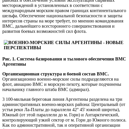
районах и обеспечение условий эксплуатации сырьевых
месторождений в установленных в соответствии с
международным морским правом границах континентального
шельфа. Обеспечение национальной безопасности и защиты
интересов страны на море требует, по мнению командования
ВМС, дальнейшего всестороннего совершенствования и
развития боевых возможностей сил флота.
Рис. 1. Система базирования и тылового обеспечения ВМС
Аргентины
Организационная структура и боевой состав ВМС.
Организационно военно-морские силы подразделяются на
флот, авиацию ВМС и морскую пехоту, которые подчинены
начальнику главного штаба ВМС (адмирал).
3 100-мильная береговая линия Аргентины разделена на три
административных военно-морских района: Центральный (от
устья реки Ла-Платы до параллели 42° 45' южной широты),
Южный (от этой параллели до м. Горн) и Антарктический,
контролирующий узкий сектор от м. Горн до Южного полюса.
Как по административной, так и оперативной организации