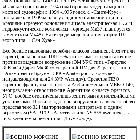
слом (пошли на запчасти). Из трех оставшихся в строю ПЛ
«Сальта» (постройки 1974 года) прошла модернизацию на
местной судоверфи в 1994 -1995 годах, а «Санта-Крус»
поставлена в 1999-м на двухгодичную модернизацию в
Бразилии (требуют обновления дизель-электрическая ГЭУ и
гидроакустические комплексы, торпеды Мк37 планируется
заменить на Мк48). На очереди модернизация второй ПЛ
этого типа - «Сан-Хуан».
Все боевые надводные корабли (классов эсминец, фрегат или
корвет), оснащенные ПКР «Экзосет», имеют недостаточное
противовоздушное вооружение (ЭМ УРО типа «Геркулес» -
ЗРК «Си Дарт» Мк30 со спаренной ПУ для 22 ракет, а типа
«Альмиран-те Браун» - ЗРК «Альбатрос» с восемью
направляющими для 24 ЗУР «Аспид»). Средства ПВО
корветов французского проекта А69 и немецкого МЕКО 140,
неоправданно относящихся в Аргентине к классу фрегатов
УРО, вообще ограничены лишь зенитными артиллерийскими
установками. Противолодочное вооружение на всех кораблях
представлено 324-мм торпедными аппаратами и одним
вертолетом (SA. 319В «Алуэтт-3» или AS.555 «Феннек», за
исключением корвета типа «Друммонд»).