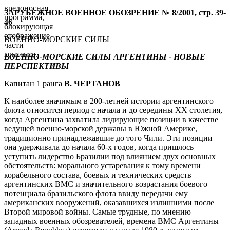
вредоносная
ЗАРУБЕЖНОЕ ВОЕННОЕ ОБОЗРЕНИЕ № 8/2001, стр. 39-
программа,
46
блокирующая
отображение
ВОЕННО-МОРСКИЕ СИЛЫ
части
контента.
ВОЕННО-МОРСКИЕ СИЛЫ АРГЕНТИНЫ - НОВЫЕ
ПЕРСПЕКТИВЫ
Капитан 1 ранга
В. ЧЕРТАНОВ
К наиболее значимым в 200-летней истории аргентинского
флота
относится период с начала и до середины XX столетия,
когда Аргентина захватила лидирующие позиции в качестве
ведущей военно-морской державы в Южной Америке,
традиционно принадлежавшие до того Чили. Эти позиции
она удерживала до начала 60-х годов, когда пришлось
уступить лидерство Бразилии под влиянием двух основных
обстоятельств: морального устаревания к тому времени
корабельного состава, боевых и технических средств
аргентинских ВМС и значительного возрастания боевого
потенциала бразильского флота ввиду передачи ему
американских вооружений, оказавшихся излишними после
Второй мировой войны. Самые трудные, по мнению
западных военных обозревателей, времена ВМС Аргентины