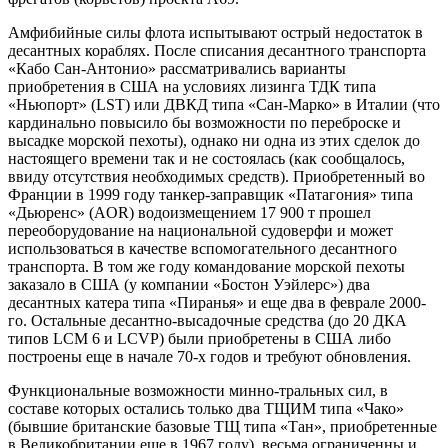
Амфибийные силы флота испытывают острый недостаток в
десантных кораблях. После списания десантного транспорта
«Кабо Сан-Антонио» рассматривались варианты
приобретения в США на условиях лизинга ТДК типа
«Ньюпорт» (LST) или ДВКД типа «Сан-Марко» в Италии (что
кардинально повысило бы возможности по переброске и
высадке морской пехоты), однако ни одна из этих сделок до
настоящего времени так и не состоялась (как сообщалось,
ввиду отсутствия необходимых средств). Приобретенный во
Франции в 1999 году танкер-заправщик «Патагония» типа
«Дьюренс» (AOR) водоизмещением 17 900 т прошел
переоборудование на национальной судоверфи и может
использоваться в качестве вспомогательного десантного
транспорта. В том же году командование морской пехоты
заказало в США (у компании «Бостон Уэйлерс») два
десантных катера типа «Пиранья» и еще два в феврале 2000-
го. Остальные десантно-высадочные средства (до 20 ДКА
типов LCM 6 и LCVP) были приобретены в США либо
построены еще в начале 70-х годов и требуют обновления.
Функциональные возможности минно-тральных сил, в
составе которых остались только два ТЩИМ типа «Чако»
(бывшие британские базовые ТЩ типа «Тан», приобретенные
в Великобритании еще в 1967 году), весьма ограниченны и