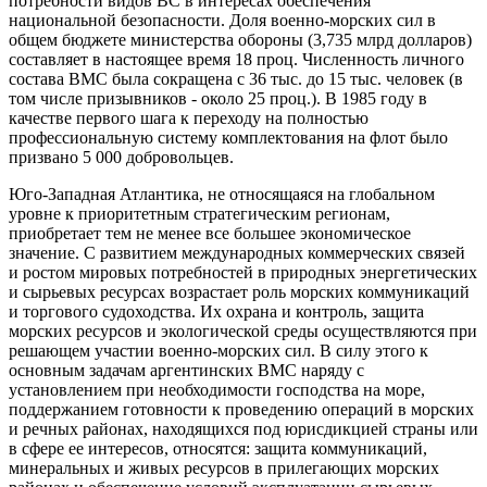
потребности видов ВС в интересах обеспечения
национальной безопасности. Доля военно-морских сил в
общем бюджете министерства обороны (3,735 млрд долларов)
составляет в настоящее время 18 проц. Численность личного
состава ВМС была сокращена с 36 тыс. до 15 тыс. человек (в
том числе призывников - около 25 проц.). В 1985 году в
качестве первого шага к переходу на полностью
профессиональную систему комплектования на флот было
призвано 5 000 добровольцев.
Юго-Западная Атлантика, не относящаяся на глобальном
уровне к приоритетным стратегическим регионам,
приобретает тем не менее все большее экономическое
значение. С развитием международных коммерческих связей
и ростом мировых потребностей в природных энергетических
и сырьевых ресурсах возрастает роль морских коммуникаций
и торгового судоходства. Их охрана и контроль, защита
морских ресурсов и экологической среды осуществляются при
решающем участии военно-морских сил. В силу этого к
основным задачам аргентинских ВМС наряду с
установлением при необходимости господства на море,
поддержанием готовности к проведению операций в морских
и речных районах, находящихся под юрисдикцией страны или
в сфере ее интересов, относятся: защита коммуникаций,
минеральных и живых ресурсов в прилегающих морских