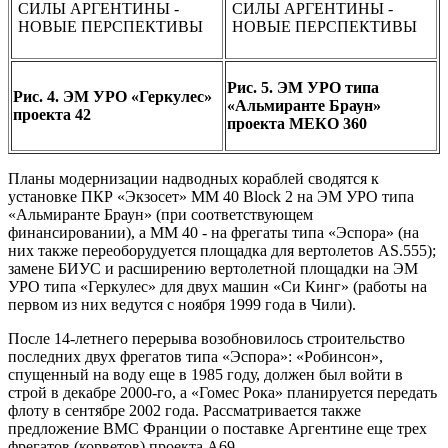
Рис. 5. ЭМ УРО типа
Рис. 4. ЭМ УРО «Геркулес»
«Альмиранте Браун»
проекта 42
проекта МЕКО 360
Планы модернизации надводных кораблей сводятся к
установке ПКР «Экзосет» ММ 40 Block 2 на ЭМ УРО типа
«Альмиранте Браун» (при соответствующем
финансировании), а ММ 40 - на фрегаты типа «Эспора» (на
них также переоборудуется площадка для вертолетов AS.555);
замене БИУС и расширению вертолетной площадки на ЭМ
УРО типа «Геркулес» для двух машин «Си Кинг» (работы на
первом из них ведутся с ноября 1999 года в Чили).
После 14-летнего перерыва возобновилось строительство
последних двух фрегатов типа «Эспора»: «Робинсон»,
спущенный на воду еще в 1985 году, должен был войти в
строй в декабре 2000-го, а «Гомес Рока» планируется передать
флоту в сентябре 2002 года. Рассматривается также
предложение ВМС Франции о поставке Аргентине еще трех
фрегатов (корветов) проекта А69.