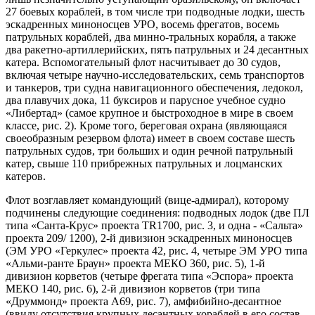
27 боевых кораблей, в том числе три подводные лодки, шесть
эскадренных миноносцев УРО, восемь фрегатов, восемь
патрульных кораблей, два минно-тральных корабля, а также
два ракетно-артиллерийских, пять патрульных и 24 десантных
катера. Вспомогательный флот насчитывает до 30 судов,
включая четыре научно-исследовательских, семь транспортов
и танкеров, три судна навигационного обеспечения, ледокол,
два плавучих дока, 11 буксиров и парусное учебное судно
«Либертад» (самое крупное и быстроходное в мире в своем
классе, рис. 2). Кроме того, береговая охрана (являющаяся
своеобразным резервом флота) имеет в своем составе шесть
патрульных судов, три больших и один речной патрульный
катер, свыше 110 прибрежных патрульных и лоцманских
катеров.
Флот возглавляет командующий (вице-адмирал), которому
подчинены следующие соединения: подводных лодок (две ПЛ
типа «Санта-Крус» проекта TR1700, рис. 3, и одна - «Сальта»
проекта 209/ 1200), 2-й дивизион эскадренных миноносцев
(ЭМ УРО «Геркулес» проекта 42, рис. 4, четыре ЭМ УРО типа
«Альми-ранте Браун» проекта МЕКО 360, рис. 5), 1-й
дивизион корветов (четыре фрегата типа «Эспора» проекта
МЕКО 140, рис. 6), 2-й дивизион корветов (три типа
«Друммонд» проекта А69, рис. 7), амфибийно-десантное
(ввиду отсутствия крупных десантных кораблей в его состав