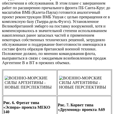
обеспечения и обслуживания. В этом плане с завершением
работ по расширению причального фронта ПБ Санта-Крус до
масштабов ВМБ (Калета-Паула) готовится аналогичный
проект реконструкции ВМБ Ушуая с целью превращения ее в
комплексную базу (Тьерра-дель-Фуэго). Установленное
Великобританией эмбарго на поставку вооружений, хотя и
компенсировалось в значительной степени использованием
накопленных ранее запасных частей и применением
некоторых собственных технических решений, затрудняло
обслуживание и поддержание боеготовности имеющихся в
составе флота образцов британской военной техники.
Положение должно, по мнению командования флота,
выправиться в связи с ожидаемым возобновлением продаж
Аргентине В и ВТ в прежних объемах.
Рис. 6. Фрегат типа
Рис. 7. Корвет типа
«Эспора» проекта МЕКО
«Друммонд» проекта А69
140