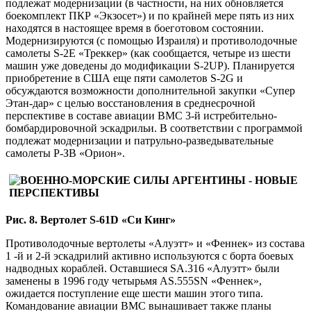
подлежат модернизации (в частности, на них обновляется
боекомплект ПКР «Экзосет») и по крайней мере пять из них
находятся в настоящее время в боеготовом состоянии.
Модернизируются (с помощью Израиля) и противолодочные
самолеты S-2E «Треккер» (как сообщается, четыре из шести
машин уже доведены до модификации S-2UP). Планируется
приобретение в США еще пяти самолетов S-2G и
обсуждаются возможности дополнительной закупки «Супер
Этан-дар» с целью восстановления в среднесрочной
перспективе в составе авиации ВМС 3-й истребительно-
бомбардировочной эскадрильи. В соответствии с программой
подлежат модернизации и патрульно-разведывательные
самолеты Р-ЗВ «Орион».
Рис. 8. Вертолет S-61D «Си Кинг»
Противолодочные вертолеты «Алуэтт» и «Феннек» из состава
1 -й и 2-й эскадрилий активно используются с борта боевых
надводных кораблей. Оставшиеся SA.316 «Алуэтт» были
заменены в 1996 году четырьмя AS.555SN «Феннек»,
ожидается поступление еще шести машин этого типа.
Командование авиации ВМС вынашивает также планы