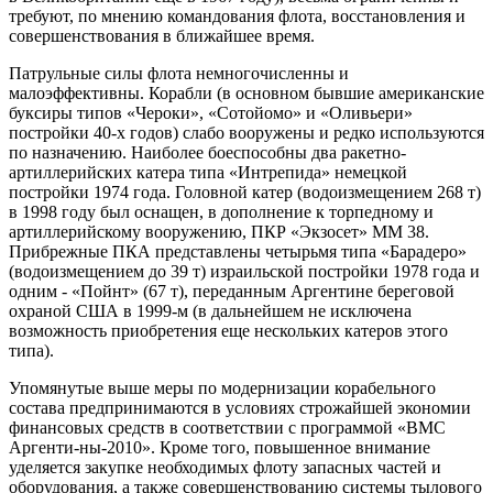
требуют, по мнению командования флота, восстановления и
совершенствования в ближайшее время.
Патрульные силы флота немногочисленны и
малоэффективны. Корабли (в основном бывшие американские
буксиры типов «Чероки», «Сотойомо» и «Оливьери»
постройки 40-х годов) слабо вооружены и редко используются
по назначению. Наиболее боеспособны два ракетно-
артиллерийских катера типа «Интрепида» немецкой
постройки 1974 года. Головной катер (водоизмещением 268 т)
в 1998 году был оснащен, в дополнение к торпедному и
артиллерийскому вооружению, ПКР «Экзосет» ММ 38.
Прибрежные ПКА представлены четырьмя типа «Барадеро»
(водоизмещением до 39 т) израильской постройки 1978 года и
одним - «Пойнт» (67 т), переданным Аргентине береговой
охраной США в 1999-м (в дальнейшем не исключена
возможность приобретения еще нескольких катеров этого
типа).
Упомянутые выше меры по модернизации корабельного
состава предпринимаются в условиях строжайшей экономии
финансовых средств в соответствии с программой «ВМС
Аргенти-ны-2010». Кроме того, повышенное внимание
уделяется закупке необходимых флоту запасных частей и
оборудования, а также совершенствованию системы тылового