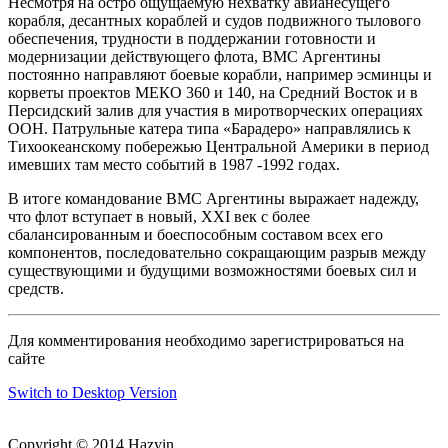
Несмотря на остро ощущаемую нехватку авианесущего
корабля, десантных кораблей и судов подвижного тылового
обеспечения, трудности в поддержании готовности и
модернизации действующего флота, ВМС Аргентины
постоянно направляют боевые корабли, например эсминцы и
корветы проектов МЕКО 360 и 140, на Средний Восток и в
Персидский залив для участия в миротворческих операциях
ООН. Патрульные катера типа «Барадеро» направлялись к
Тихоокеанскому побережью Центральной Америки в период
имевших там место событий в 1987 -1992 годах.
В итоге командование ВМС Аргентины выражает надежду,
что флот вступает в новый, XXI век с более
сбалансированным и боеспособным составом всех его
компонентов, последовательно сокращающим разрыв между
существующими и будущими возможностями боевых сил и
средств.
Для комментирования необходимо зарегистрироваться на
сайте
Switch to Desktop Version
Copyright © 2014 Hazyin