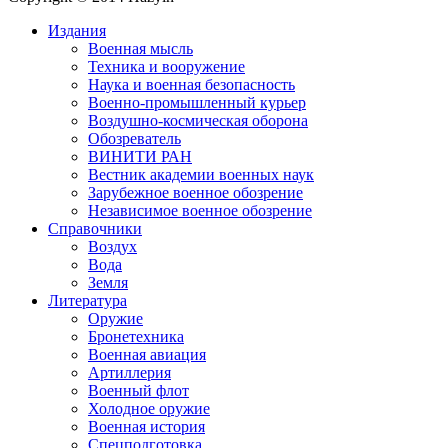
Издания
Военная мысль
Техника и вооружение
Наука и военная безопасность
Военно-промышленный курьер
Воздушно-космическая оборона
Обозреватель
ВИНИТИ РАН
Вестник академии военных наук
Зарубежное военное обозрение
Независимое военное обозрение
Справочники
Воздух
Вода
Земля
Литература
Оружие
Бронетехника
Военная авиация
Артиллерия
Военный флот
Холодное оружие
Военная история
Спецподготовка