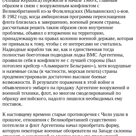
(Armada Repubhca) пережили в начале 1980-х, главным
образом в связи с вооруженным конфликтом с
Великобританией из-за Фолклендских (Мальвинских) о-вов.
В 1982 году, когда амбициозная программа переоснащения
флота близилась к завершению, военный режим страны,
рассчитывая решить таким образом свои внутренние
проблемы, объявил о вторжении на территорию,
принадлежащую на правах колонии военной державе, которая
не привыкла к тому, чтобы с ее интересами не считались.
Надводные корабли так же, как и единственная тогда
полностью боеготовая подводная лодка ВМС Аргентины,
проявили себя в конфликте не с лучшей стороны (был
потоплен крейсер «Альмиранте Бельграно»), хотя воздушные
и наземные силы (в частности, морская пехота) страны
продемонстрировали достаточно высокие боевые
возможности. В результате поражения в этой войне и
объявленного эмбарго на продажу Аргентине вооружений и
военной техники, флот, во многом смоделированный по
образцу английского, надолго лишился необходимых ему
поставок.
К настоящему времени старые противоречия с Чили ушли в
прошлое, отношения с Великобританией существенно
потеплели и флот Аргентины начал приобретать форму,
которую некоторые военные обозреватели на Западе склонны