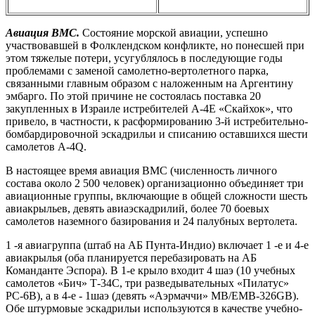
Авиация ВМС.
Состояние морской авиации, успешно
участвовавшей в Фолклендском конфликте, но понесшей при
этом тяжелые потери, усугублялось в последующие годы
проблемами с заменой самолетно-вертолетного парка,
связанными главным образом с наложенным на Аргентину
эмбарго. По этой причине не состоялась поставка 20
закупленных в Израиле истребителей А-4Е «Скайхок», что
привело, в частности, к расформированию 3-й истребительно-
бомбардировочной эскадрильи и списанию оставшихся шести
самолетов A-4Q.
В настоящее время авиация ВМС (численность личного
состава около 2 500 человек) организационно объединяет три
авиационные группы, включающие в общей сложности шесть
авиакрыльев, девять авиаэскадрилий, более 70 боевых
самолетов наземного базирования и 24 палубных вертолета.
1 -я авиагруппа (штаб на АБ Пунта-Индио) включает 1 -е и 4-е
авиакрылья (оба планируется перебазировать на АБ
Команданте Эспора). В 1-е крыло входит 4 шаэ (10 учебных
самолетов «Бич» Т-34С, три разведывательных «Пилатус»
РС-6В), а в 4-е - 1шаэ (девять «Аэрмаччи» MB/EMB-326GB).
Обе штурмовые эскадрильи используются в качестве учебно-