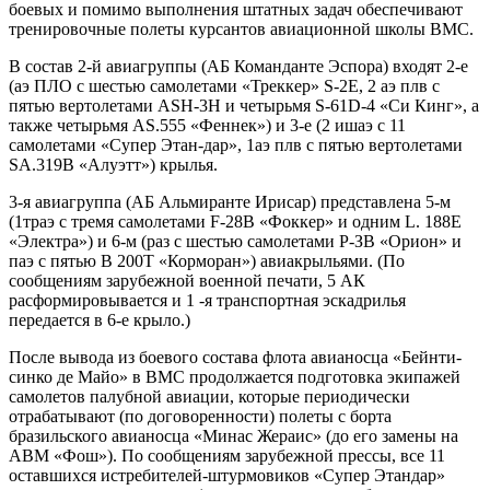
боевых и помимо выполнения штатных задач обеспечивают
тренировочные полеты курсантов авиационной школы ВМС.
В состав 2-й авиагруппы (АБ Команданте Эспора) входят 2-е
(аэ ПЛО с шестью самолетами «Треккер» S-2E, 2 аэ плв с
пятью вертолетами ASH-3H и четырьмя S-61D-4 «Си Кинг», а
также четырьмя AS.555 «Феннек») и 3-е (2 ишаэ с 11
самолетами «Супер Этан-дар», 1аэ плв с пятью вертолетами
SA.319B «Алуэтт») крылья.
3-я авиагруппа (АБ Альмиранте Ирисар) представлена 5-м
(1траэ с тремя самолетами F-28B «Фоккер» и одним L. 188Е
«Электра») и 6-м (раз с шестью самолетами Р-ЗВ «Орион» и
паэ с пятью В 200Т «Корморан») авиакрыльями. (По
сообщениям зарубежной военной печати, 5 АК
расформировывается и 1 -я транспортная эскадрилья
передается в 6-е крыло.)
После вывода из боевого состава флота авианосца «Бейнти-
синко де Майо» в ВМС продолжается подготовка экипажей
самолетов палубной авиации, которые периодически
отрабатывают (по договоренности) полеты с борта
бразильского авианосца «Минас Жераис» (до его замены на
АВМ «Фош»). По сообщениям зарубежной прессы, все 11
оставшихся истребителей-штурмовиков «Супер Этандар»