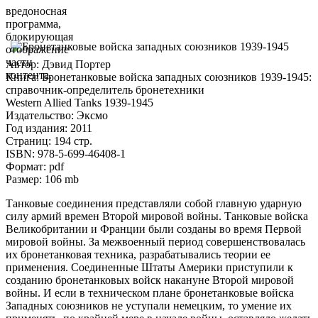
вредоносная
программа,
блокирующая
отображение
части
Автор: Дэвид Портер
контента.
Книга: Бронетанковые войска западных союзников 1939-1945:
справочник-определитель бронетехники
Western Allied Tanks 1939-1945
Издательство: Эксмо
Год издания: 2011
Страниц: 194 стр.
ISBN: 978-5-699-46408-1
Формат: pdf
Размер: 106 mb
Танковые соединения представляли собой главную ударную
силу армий времен Второй мировой войны. Танковые войска
Великобритании и Франции были созданы во время Первой
мировой войны. За межвоенный период совершенствовалась
их бронетанковая техника, разрабатывались теории ее
применения. Соединенные Штаты Америки приступили к
созданию бронетанковых войск накануне Второй мировой
войны. И если в техническом плане бронетанковые войска
Западных союзников не уступали немецким, то умение их