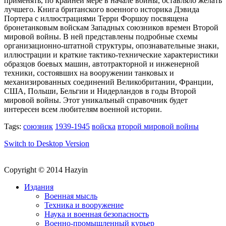
применять, по крайней мере в начале войны, оставляло желать
лучшего. Книга британского военного историка Дэвида
Портера с иллюстрациями Терри Форшоу посвящена
бронетанковым войскам Западных союзников времен Второй
мировой войны. В ней представлены подробные схемы
организационно-штатной структуры, опознавательные знаки,
иллюстрации и краткие тактико-технические характеристики
образцов боевых машин, автотракторной и инженерной
техники, состоявших на вооружении танковых и
механизированных соединений Великобритании, Франции,
США, Польши, Бельгии и Нидерландов в годы Второй
мировой войны. Этот уникальный справочник будет
интересен всем любителям военной истории.
Tags:
союзник
1939-1945
войска
второй мировой войны
Switch to Desktop Version
Copyright © 2014 Hazyin
Издания
Военная мысль
Техника и вооружение
Наука и военная безопасность
Военно-промышленный курьер