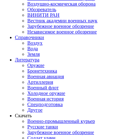
Воздушно-космическая оборона
Обозреватель
ВИНИТИ РАН
Вестник академии военных наук
Зарубежное военное обозрение
Независимое военное обозрение
Справочники
Воздух
Вода
Земля
Литература
Оружие
Бронетехника
Военная авиация
Артиллерия
Военный флот
Холодное оружие
Военная история
Спецподготовка
Другое
Скачать
Военно-промышленный курьер
Русские танки
Зарубежное военное обозрение
Солдат удачи