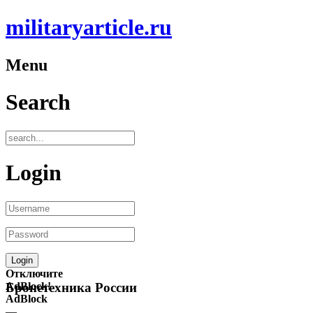
militaryarticle.ru
Menu
Search
Login
Отключите
AdBlock!
Бронетехника России
AdBlock
—