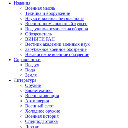
Издания
Военная мысль
Техника и вооружение
Наука и военная безопасность
Военно-промышленный курьер
Воздушно-космическая оборона
Обозреватель
ВИНИТИ РАН
Вестник академии военных наук
Зарубежное военное обозрение
Независимое военное обозрение
Справочники
Воздух
Вода
Земля
Литература
Оружие
Бронетехника
Военная авиация
Артиллерия
Военный флот
Холодное оружие
Военная история
Спецподготовка
Другое