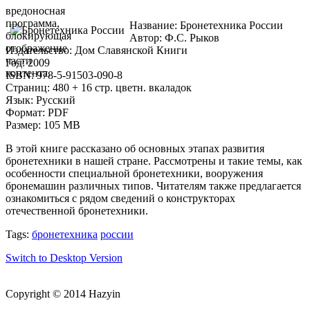
вредоносная
программа,
Название: Бронетехника России
блокирующая
Автор: Ф.С. Рыков
отображение
Издательство: Дом Славянской Книги
части
Год: 2009
контента.
ISBN: 978-5-91503-090-8
Страниц: 480 + 16 стр. цветн. вкаладок
Язык: Русский
Формат: PDF
Размер: 105 MB
В этой книге рассказано об основных этапах развития
бронетехники в нашей стране. Рассмотрены и такие темы, как
особенности специальной бронетехники, вооружения
бронемашин различных типов. Читателям также предлагается
ознакомиться с рядом сведений о конструкторах
отечественной бронетехники.
Tags:
бронетехника
россии
Switch to Desktop Version
Copyright © 2014 Hazyin