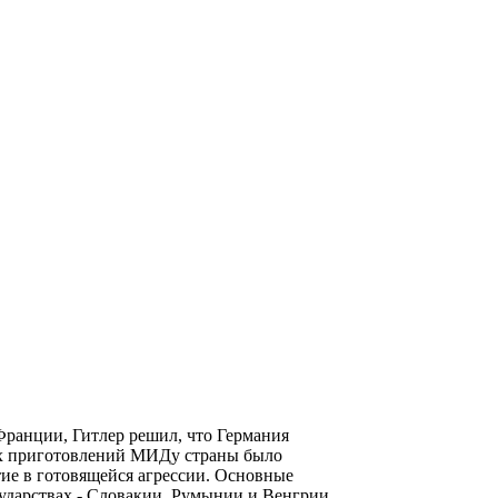
 Франции, Гитлер решил, что Германия
ых приготовлений МИДу страны было
тие в готовящейся агрессии. Основные
ударствах - Словакии, Румынии и Венгрии.