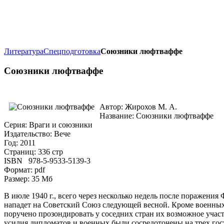
Литература
Спецподготовка
Союзники люфтваффе
Союзники люфтваффе
Автор: Жирохов М. А.
Название: Союзники люфтваффе
Серия: Враги и союзники
Издательство: Вече
Год: 2011
Страниц: 336 стр
ISBN 978-5-9533-5139-3
Формат: pdf
Размер: 35 Мб
В июле 1940 г., всего через несколько недель после поражения
нападет на Советский Союз следующей весной. Кроме военн
поручено прозондировать у соседних стран их возможное учас
усилия дипломатов и военных были сосредоточены на трех гос