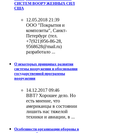
СИСТЕМ ВООРУЖЕННЫХ СИЛ
США
12.05.2018 21:39
ООО "Покрытия и
композиты", Санкт-
Петербург (тел.
+7(921)956-86-28,
9568628@mail.ru)
разработало ...
О некоторых принципах развития
системы вооружения и обоснования
государственной программы
вооружения
14.12.2017 09:46
ВВТ? Хорошее дело. Но
есть мнение, что
американцы в состоянии
лишить нас тяжелой
техники и авиации, в ...
Особенности организации обороны в