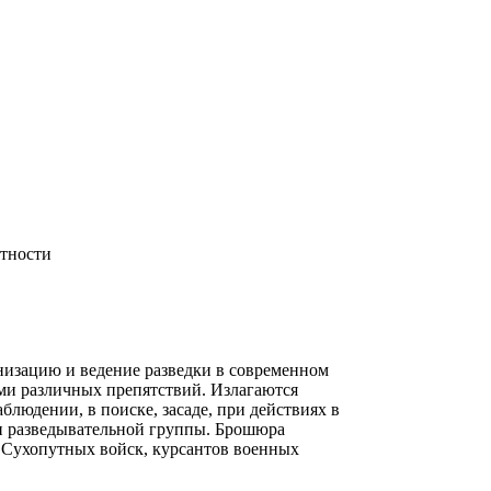
стности
анизацию и ведение разведки в современном
ми различных препятствий. Излагаются
людении, в поиске, засаде, при действиях в
 и разведывательной группы. Брошюра
й Сухопутных войск, курсантов военных