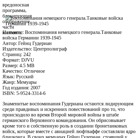
вредоносная
программа,
блокирующая
отображение
части
Название: Воспоминания немецкого генерала.Танковые
контента.
войска Германии 1939-1945
Автор: Гейнц Гудериан
Издательство: Центрполиграф
Страниц: 242
Формат: DJVU
Размер: 4.5 MB
Качество: Отличное
Язык: Русский
Жанр: Мемуары
Год издания: 2007
ISBN: 5-9524-3314-6
Знаменитые воспоминания Гудериана остаются лидирующим
среди правдивых и искренних повествований про то, что
происходило во время Второй мировой войны в штабе
германского Верховного командования. Он обрисовывает
кроме того и собственную роль в создании бронетанковых
войск, которые вместе с авиацией люфтваффе составляли ядро
блицкрига. В своих мемуарах Гейнц Гудериан, стоявший у