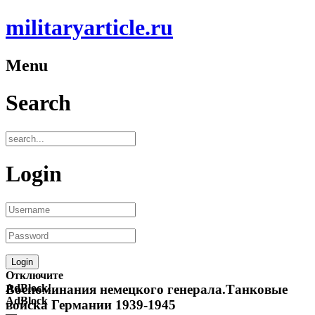
militaryarticle.ru
Menu
Search
Login
Отключите
AdBlock!
Воспоминания немецкого генерала.Танковые
AdBlock
войска Германии 1939-1945
—