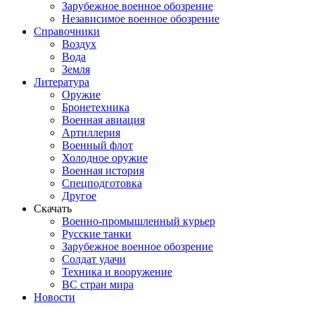
Зарубежное военное обозрение
Независимое военное обозрение
Справочники
Воздух
Вода
Земля
Литература
Оружие
Бронетехника
Военная авиация
Артиллерия
Военный флот
Холодное оружие
Военная история
Спецподготовка
Другое
Скачать
Военно-промышленный курьер
Русские танки
Зарубежное военное обозрение
Солдат удачи
Техника и вооружение
ВС стран мира
Новости