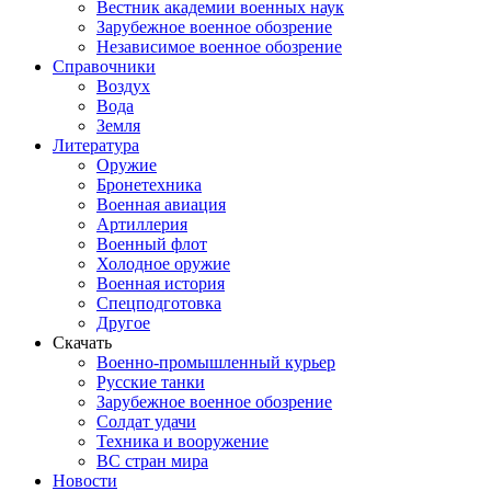
Вестник академии военных наук
Зарубежное военное обозрение
Независимое военное обозрение
Справочники
Воздух
Вода
Земля
Литература
Оружие
Бронетехника
Военная авиация
Артиллерия
Военный флот
Холодное оружие
Военная история
Спецподготовка
Другое
Скачать
Военно-промышленный курьер
Русские танки
Зарубежное военное обозрение
Солдат удачи
Техника и вооружение
ВС стран мира
Новости