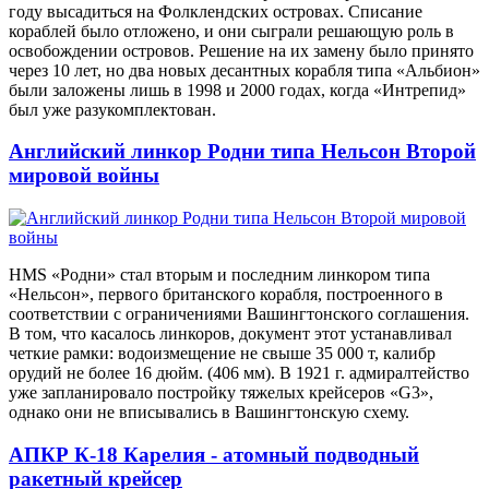
году высадиться на Фолклендских островах. Списание
кораблей было отложено, и они сыграли решающую роль в
освобождении островов. Решение на их замену было принято
через 10 лет, но два новых десантных корабля типа «Альбион»
были заложены лишь в 1998 и 2000 годах, когда «Интрепид»
был уже разукомплектован.
Английский линкор Родни типа Нельсон Второй
мировой войны
HMS «Родни» стал вторым и последним линкором типа
«Нельсон», первого британского корабля, построенного в
соответствии с ограничениями Вашингтонского соглашения.
В том, что касалось линкоров, документ этот устанавливал
четкие рамки: водоизмещение не свыше 35 000 т, калибр
орудий не более 16 дюйм. (406 мм). В 1921 г. адмиралтейство
уже запланировало постройку тяжелых крейсеров «G3»,
однако они не вписывались в Вашингтонскую схему.
АПКР К-18 Карелия - атомный подводный
ракетный крейсер