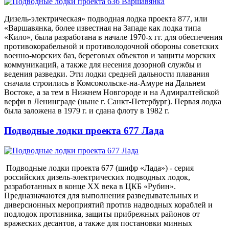
Дизель-электрическая» подводная лодка проекта 877, или
«Варшавянка, более известная на Западе как лодка типа
«Кило», была разработана в начале 1970-х гг. для обеспечения
противокорабельной и противолодочной обороны советских
военно-морских баз, береговых объектов и защиты морских
коммуникаций, а также для несения дозорной службы и
ведения разведки. Эти лодки средней дальности плавания
сначала строились в Комсомольске-на-Амуре на Дальнем
Востоке, а за тем в Нижнем Новгороде и на Адмиралтейской
верфи в Ленинграде (ныне г. Санкт-Петербург). Первая лодка
была заложена в 1979 г. и сдана флоту в 1982 г.
Подводные лодки проекта 677 Лада
Подводные лодки проекта 677 (шифр «Лада») - серия
российских дизель-электрических подводных лодок,
разработанных в конце XX века в ЦКБ «Рубин».
Предназначаются для выполнения разведывательных и
диверсионных мероприятий против надводных кораблей и
подлодок противника, защиты прибрежных районов от
вражеских десантов, а также для постановки минных