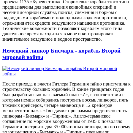
проекта 1135 «Буревестник». Сторожевые корабли этого типа
предназначены для выполнения конвойных операций и
несения дозорной службы, поиска, слежения и борьбы с
надводными кораблями и подводными лодками противника,
отражения атак средств воздушного нападения противника.
Технические возможности позволяют кораблям этого типа
длительное время находиться в море и контролировать
значительное воздушное и водное пространство.
Немецкий линкор Бисмарк - корабль Второй
мировой войны
После прихода к власти Гитлера Германия тайно приступила к
строительству больших кораблей. В конце тридцатых годов
был разработан так называемый план «Z», в соответствии с
которым немцы собирались построить восемь линкоров, пять
тяжелых крейсеров, четыре авианосца и 12 крейсеров
меньшего тоннажа. «Гвоздями» программы предстояло стать
линкорам «Бисмарк» и «Тирпиц». Англо-германское
соглашение по морским вооружениям от 1935 г. позволяло
Германии построить два 35 000-тонных линкора, но по своему
водоизмещению «Бисмарк» и «Тирпиц» превышали