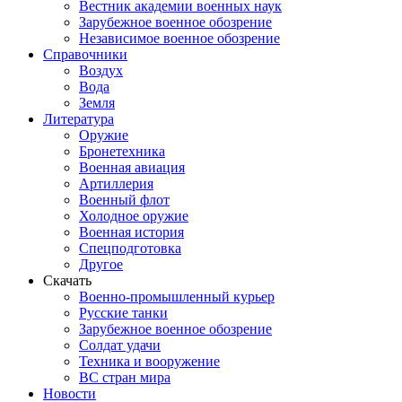
Вестник академии военных наук
Зарубежное военное обозрение
Независимое военное обозрение
Справочники
Воздух
Вода
Земля
Литература
Оружие
Бронетехника
Военная авиация
Артиллерия
Военный флот
Холодное оружие
Военная история
Спецподготовка
Другое
Скачать
Военно-промышленный курьер
Русские танки
Зарубежное военное обозрение
Солдат удачи
Техника и вооружение
ВС стран мира
Новости