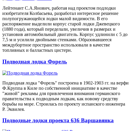
Лейтенант С.А.Янович, работая над проектом подлодки
изобретателя Колбасьева, разработал интересное решение
полупогружающейся лодки малой видимости. В его
распоряжение выделили корпус старой лодки Джевецкого
(1880 года), который переделали, увеличив в размерах и
установив автомобильный двигатель. Корпус удлинили с 5 до
7,5 м и усилили двойными стенками. Образовавшееся
междубортное пространство использовали в качестве
топливных и балластных цистерн.
Подводная лодка Форель
Подводная лодка "Форель" построена в 1902-1903 гг. на верфи
Ф.Круппа в Киле по собственной инициативе в качестве
"живой" рекламы для привлечения внимания германского
правительства к подводным лодкам, как новому средству
борьбы на море. Строилась по проекту испанского инженера
Р. Эквилея.
Подводные лодки проекта 636 Варшавянка