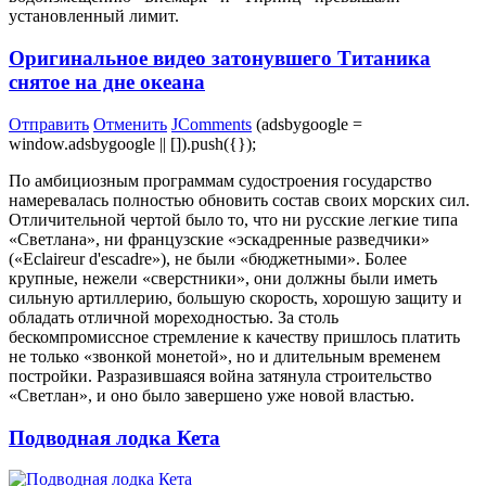
установленный лимит.
Оригинальное видео затонувшего Титаника
снятое на дне океана
Отправить
Отменить
JComments
(adsbygoogle =
window.adsbygoogle || []).push({});
По амбициозным программам судостроения государство
намеревалась полностью обновить состав своих морских сил.
Отличительной чертой было то, что ни русские легкие типа
«Светлана», ни французские «эскадренные разведчики»
(«Eclaireur d'escadre»), не были «бюджетными». Более
крупные, нежели «сверстники», они должны были иметь
сильную артиллерию, большую скорость, хорошую защиту и
обладать отличной мореходностью. За столь
бескомпромиссное стремление к качеству пришлось платить
не только «звонкой монетой», но и длительным временем
постройки. Разразившаяся война затянула строительство
«Светлан», и оно было завершено уже новой властью.
Подводная лодка Кета