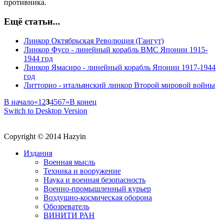
противника.
Ещё статьи...
Линкор Октябрьская Революция (Гангут)
Линкор Фусо - линейный корабль ВМС Японии 1915-
1944 год
Линкор Ямасиро - линейный корабль Японии 1917-1944
год
Литторио - итальянский линкор Второй мировой войны
В начало
«
1
2
3
4
5
6
7
»
В конец
Switch to Desktop Version
Copyright © 2014 Hazyin
Издания
Военная мысль
Техника и вооружение
Наука и военная безопасность
Военно-промышленный курьер
Воздушно-космическая оборона
Обозреватель
ВИНИТИ РАН