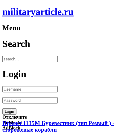
militaryarticle.ru
Menu
Search
Login
Отключите
AdBlock!
Проект 1135М Буревестник (тип Резвый ) -
AdBlock
сторожевые корабли
—