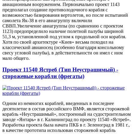
авиационным вооружением. Первоначально проект 1143
предполагал создание противолодочного корабля с
возможностью базирования вертолетов, но после испытаний
самолета Як-38 в его авиагруппу включили
СВВП.Увеличение авиагруппы (по сравнению с проектом
1123) предопределило наличие полетной палубы шириной
51,3 м, установленной под углом к продольной оси корабля.
Хотя по своей архитектуре «Киев» весьма походил на
классический авианосец (особенно благодаря консольному
свесу угловой палубы), в действительности он имел с ним
мало общего.
Проект 11540 Ястреб (Тип Неустрашимый) -
сторожевые корабли (фрегаты)
Одним из немногих кораблей, введенных в последнее
десятилетие в состав российского ВМФ, является сторожевой
корабль «Неустрашимый», построенный на судостроительном
заводе «Янтарь» в г. Калининград по проекту 11540 «Ястреб».
Разработка проекта была начата ПКБ в г. Зеленоград в 1981 г.,
в качестве прототипа использован сторожевой корабль