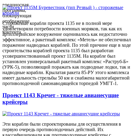
вредоносная
программа,
блокирующая
отображение
Сторожевые корабли проекта 1135 не в полной мере
части
удовлетворяли потребности военных моряков, так как их
контента.
артиллерийское вооружение оценивалось как недостаточно
эффективное, а ракетный комплекс «Метель» не обеспечивал
поражение надводных кораблей. По этой причине еще в ходе
строительства кораблей проекта 1135 был разработан
усовершенствованный проект 1135М. На корабле был
установлен универсальный ракетный комплекс «Раструб-Б»
(УРК-5), позволяющий поражать как подводные лодки, так и
надводные корабли. Крылатая ракета 85-РУ этого комплекса
имеет дальность стрельбы 50 км и снабжена малогабаритной
противолодочной самонаводящейся торпедой УМГТ-1.
Проект 1143 Кречет - тяжелые авианесущие
крейсеры
Эти корабли были спроектированы для осуществления в
первую очередь противолодочных действий. Их
классифицировали как противолодчные крейсеры с