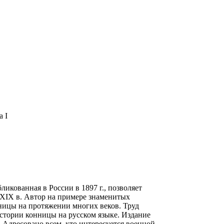
 I
икованная в России в 1897 г., позволяет
о XIX в. Автор на примере знаменитых
нницы на протяжении многих веков. Труд
тории конницы на русском языке. Издание
 Адресовано всем, кто интересуется военной