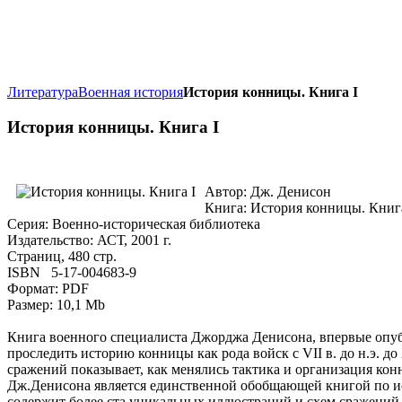
Литература
Военная история
История конницы. Книга I
История конницы. Книга I
Автор: Дж. Денисон
Книга: История конницы. Книга
Серия: Военно-историческая библиотека
Издательство: АСТ, 2001 г.
Страниц, 480 стр.
ISBN 5-17-004683-9
Формат: PDF
Размер: 10,1 Mb
Книга военного специалиста Джорджа Денисона, впервые опубл
проследить историю конницы как рода войск с VII в. до н.э. д
сражений показывает, как менялись тактика и организация ко
Дж.Денисона является единственной обобщающей книгой по ис
содержит более ста уникальных иллюстраций и схем сражений.