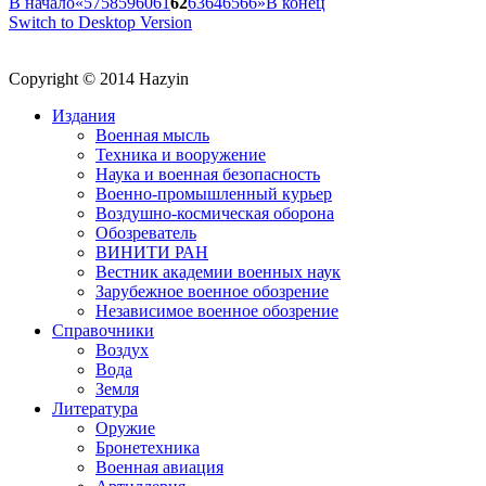
В начало
«
57
58
59
60
61
62
63
64
65
66
»
В конец
Switch to Desktop Version
Copyright © 2014 Hazyin
Издания
Военная мысль
Техника и вооружение
Наука и военная безопасность
Военно-промышленный курьер
Воздушно-космическая оборона
Обозреватель
ВИНИТИ РАН
Вестник академии военных наук
Зарубежное военное обозрение
Независимое военное обозрение
Справочники
Воздух
Вода
Земля
Литература
Оружие
Бронетехника
Военная авиация