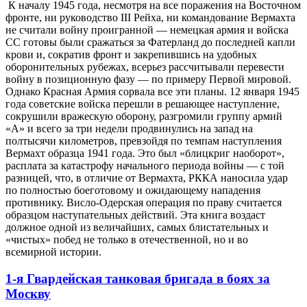
К началу 1945 года, несмотря на все поражения на Восточном
фронте, ни руководство III Рейха, ни командование Вермахта
не считали войну проигранной — немецкая армия и войска
СС готовы были сражаться за Фатерланд до последней капли
крови и, сократив фронт и закрепившись на удобных
оборонительных рубежах, всерьез рассчитывали перевести
войну в позиционную фазу — по примеру Первой мировой.
Однако Красная Армия сорвала все эти планы. 12 января 1945
года советские войска перешли в решающее наступление,
сокрушили вражескую оборону, разгромили группу армий
«А» и всего за три недели продвинулись на запад на
полтысячи километров, превзойдя по темпам наступления
Вермахт образца 1941 года. Это был «блицкриг наоборот»,
расплата за катастрофу начального периода войны — с той
разницей, что, в отличие от Вермахта, РККА наносила удар
по полностью боеготовому и ожидающему нападения
противнику. Висло-Одерская операция по праву считается
образцом наступательных действий. Эта книга воздаст
должное одной из величайших, самых блистательных и
«чистых» побед не только в отечественной, но и во
всемирной истории.
1-я Гвардейская танковая бригада в боях за
Москву