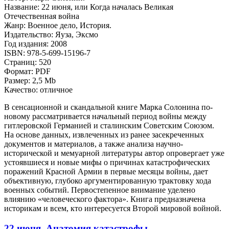
Название: 22 июня, или Когда началась Великая
Отечественная война
Жанр: Военное дело, История.
Издательство: Яуза, Эксмо
Год издания: 2008
ISBN: 978-5-699-15196-7
Страниц: 520
Формат: PDF
Размер: 2,5 Mb
Качество: отличное
В сенсационной и скандальной книге Марка Солонина по-
новому рассматривается начальный период войны между
гитлеровской Германией и сталинским Советским Союзом.
На основе данных, извлеченных из ранее засекреченных
документов и материалов, а также анализа научно-
исторической и мемуарной литературы автор опровергает уже
устоявшиеся и новые мифы о причинах катастрофических
поражений Красной Армии в первые месяцы войны, дает
объективную, глубоко аргументированную трактовку хода
военных событий. Первостепенное внимание уделено
влиянию «человеческого фактора». Книга предназначена
историкам и всем, кто интересуется Второй мировой войной.
22 июня. Анатомия катастрофы