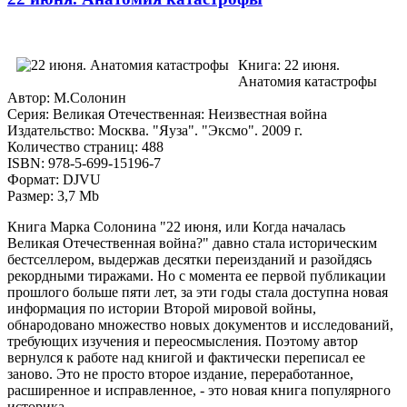
Книга: 22 июня.
Анатомия катастрофы
Автор: М.Солонин
Серия: Великая Отечественная: Неизвестная война
Издательство: Москва. "Яуза". "Эксмо". 2009 г.
Количество страниц: 488
ISBN: 978-5-699-15196-7
Формат: DJVU
Размер: 3,7 Mb
Книга Марка Солонина "22 июня, или Когда началась
Великая Отечественная война?" давно стала историческим
бестселлером, выдержав десятки переизданий и разойдясь
рекордными тиражами. Но с момента ее первой публикации
прошлого больше пяти лет, за эти годы стала доступна новая
информация по истории Второй мировой войны,
обнародовано множество новых документов и исследований,
требующих изучения и переосмысления. Поэтому автор
вернулся к работе над книгой и фактически переписал ее
заново. Это не просто второе издание, переработанное,
расширенное и исправленное, - это новая книга популярного
историка.