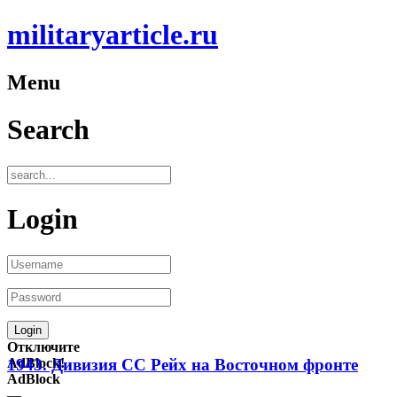
militaryarticle.ru
Menu
Search
Login
Отключите
AdBlock!
1943. Дивизия СС Рейх на Восточном фронте
AdBlock
—