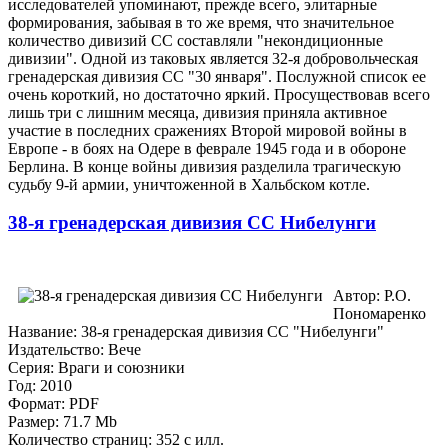
исследователей упоминают, прежде всего, элитарные
формирования, забывая в то же время, что значительное
количество дивизий СС составляли "некондиционные
дивизии". Одной из таковых является 32-я добровольческая
гренадерская дивизия СС "30 января". Послужной список ее
очень короткий, но достаточно яркий. Просуществовав всего
лишь три с лишним месяца, дивизия приняла активное
участие в последних сражениях Второй мировой войны в
Европе - в боях на Одере в феврале 1945 года и в обороне
Берлина. В конце войны дивизия разделила трагическую
судьбу 9-й армии, уничтоженной в Хальбском котле.
38-я гренадерская дивизия СС Нибелунги
Автор: Р.О.
Пономаренко
Название: 38-я гренадерская дивизия СС "Нибелунги"
Издательство: Вече
Серия: Враги и союзники
Год: 2010
Формат: PDF
Размер: 71.7 Mb
Количество страниц: 352 с илл.