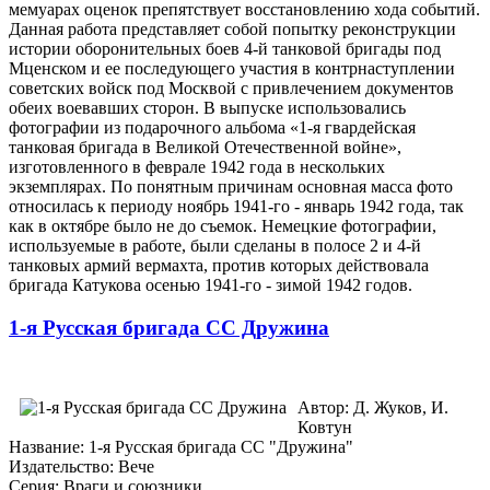
мемуарах оценок препятствует восстановлению хода событий.
Данная работа представляет собой попытку реконструкции
истории оборонительных боев 4-й танковой бригады под
Мценском и ее последующего участия в контрнаступлении
советских войск под Москвой с привлечением документов
обеих воевавших сторон. В выпуске использовались
фотографии из подарочного альбома «1-я гвардейская
танковая бригада в Великой Отечественной войне»,
изготовленного в феврале 1942 года в нескольких
экземплярах. По понятным причинам основная масса фото
относилась к периоду ноябрь 1941-го - январь 1942 года, так
как в октябре было не до съемок. Немецкие фотографии,
используемые в работе, были сделаны в полосе 2 и 4-й
танковых армий вермахта, против которых действовала
бригада Катукова осенью 1941-го - зимой 1942 годов.
1-я Русская бригада СС Дружина
Автор: Д. Жуков, И.
Ковтун
Название: 1-я Русская бригада СС "Дружина"
Издательство: Вече
Серия: Враги и союзники