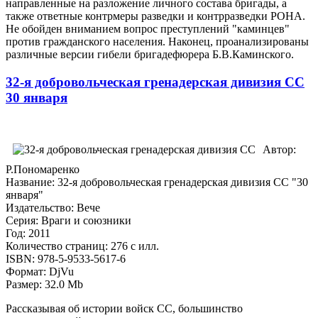
направленные на разложение личного состава бригады, а
также ответные контрмеры разведки и контрразведки РОНА.
Не обойден вниманием вопрос преступлений "каминцев"
против гражданского населения. Наконец, проанализированы
различные версии гибели бригадефюрера Б.В.Каминского.
32-я добровольческая гренадерская дивизия СС
30 января
Автор:
Р.Пономаренко
Название: 32-я добровольческая гренадерская дивизия СС "30
января"
Издательство: Вече
Серия: Враги и союзники
Год: 2011
Количество страниц: 276 с илл.
ISBN: 978-5-9533-5617-6
Формат: DjVu
Размер: 32.0 Mb
Рассказывая об истории войск СС, большинство