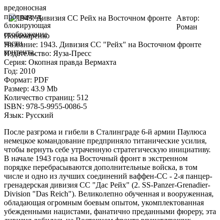
вредоносная
программа,
Автор:
блокирующая
Роман
отображение
Пономаренко
части
Название: 1943. Дивизия СС "Рейх" на Восточном фронте
контента.
Издательство: Яуза-Пресс
Серия: Окопная правда Вермахта
Год: 2010
Формат: PDF
Размер: 43.9 Mb
Количество страниц: 512
ISBN: 978-5-9955-0086-5
Язык: Русский
После разгрома и гибели в Сталинграде 6-й армии Паулюса
немецкое командование предприняло титанические усилия,
чтобы вернуть себе утраченную стратегическую инициативу.
В начале 1943 года на Восточный фронт в экстренном
порядке перебрасываются дополнительные войска, в том
числе и одно из лучших соединений ваффен-СС - 2-я панцер-
гренадерская дивизия СС "Дас Рейх" (2. SS-Panzer-Grenadier-
Division "Das Reich"). Великолепно обученная и вооруженная,
обладающая огромным боевым опытом, укомплектованная
убежденными нацистами, фанатично преданными фюреру, эта