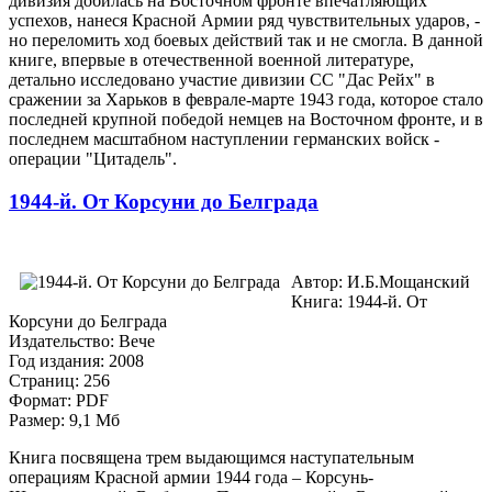
дивизия добилась на Восточном фронте впечатляющих
успехов, нанеся Красной Армии ряд чувствительных ударов, -
но переломить ход боевых действий так и не смогла. В данной
книге, впервые в отечественной военной литературе,
детально исследовано участие дивизии СС "Дас Рейх" в
сражении за Харьков в феврале-марте 1943 года, которое стало
последней крупной победой немцев на Восточном фронте, и в
последнем масштабном наступлении германских войск -
операции "Цитадель".
1944-й. От Корсуни до Белграда
Автор: И.Б.Мощанский
Книга: 1944-й. От
Корсуни до Белграда
Издательство: Вече
Год издания: 2008
Страниц: 256
Формат: PDF
Размер: 9,1 Мб
Книга посвящена трем выдающимся наступательным
операциям Красной армии 1944 года – Корсунь-