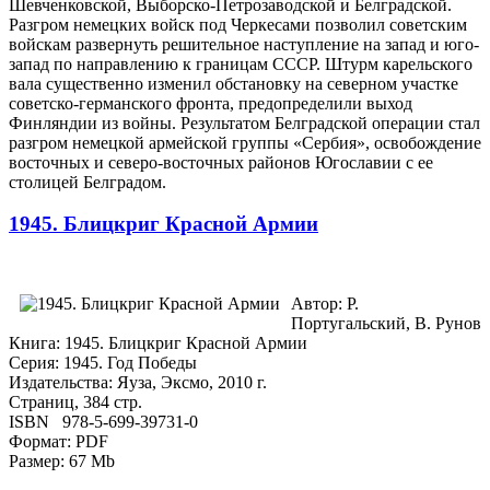
Шевченковской, Выборско-Петрозаводской и Белградской.
Разгром немецких войск под Черкесами позволил советским
войскам развернуть решительное наступление на запад и юго-
запад по направлению к границам СССР. Штурм карельского
вала существенно изменил обстановку на северном участке
советско-германского фронта, предопределили выход
Финляндии из войны. Результатом Белградской операции стал
разгром немецкой армейской группы «Сербия», освобождение
восточных и северо-восточных районов Югославии с ее
столицей Белградом.
1945. Блицкриг Красной Армии
Автор: Р.
Португальский, В. Рунов
Книга: 1945. Блицкриг Красной Армии
Серия: 1945. Год Победы
Издательства: Яуза, Эксмо, 2010 г.
Страниц, 384 стр.
ISBN 978-5-699-39731-0
Формат: PDF
Размер: 67 Mb