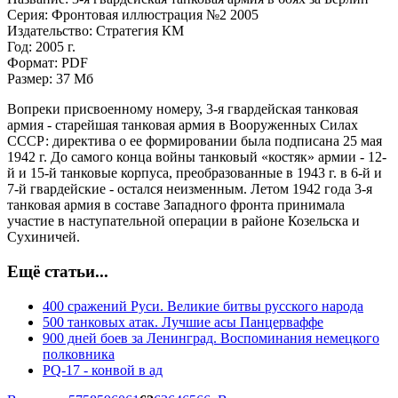
Серия: Фронтовая иллюстрация №2 2005
Издательство: Стратегия КМ
Год: 2005 г.
Формат: PDF
Размер: 37 Мб
Вопреки присвоенному номеру, 3-я гвардейская танковая
армия - старейшая танковая армия в Вооруженных Силах
СССР: директива о ее формировании была подписана 25 мая
1942 г. До самого конца войны танковый «костяк» армии - 12-
й и 15-й танковые корпуса, преобразованные в 1943 г. в 6-й и
7-й гвардейские - остался неизменным. Летом 1942 года 3-я
танковая армия в составе Западного фронта принимала
участие в наступательной операции в районе Козельска и
Сухиничей.
Ещё статьи...
400 сражений Руси. Великие битвы русского народа
500 танковых атак. Лучшие асы Панцерваффе
900 дней боев за Ленинград. Воспоминания немецкого
полковника
PQ-17 - конвой в ад