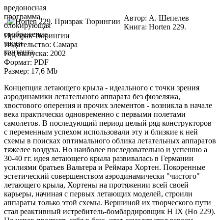
вредоносная
программа,
Автор: А. Шепелев
блокирующая
Книга: Horten 229.
отображение
Призрак Тюрингии
части
Издательство: Самара
контента.
Год выпуска: 2002
Формат: PDF
Размер: 17,6 Mb
Концепция летающего крыла - идеального с точки зрения
аэродинамики летательного аппарата без фюзеляжа,
хвостового оперения и прочих элементов - возникла в начале
века практически одновременно с первыми полетами
самолетов. В последующий период целый ряд конструкторов
с переменным успехом использовали эту и близкие к ней
схемы в поисках оптимального облика летательных аппаратов
тяжелее воздуха. Но наиболее последовательно и успешно а
30-40 гг. идея летающего крыла развивалась в Германии
усилиями братьев Вальтера и Реймара Хортен. Покоренные
эстетический совершенством аэродинамически "чистого"
летающего крыла, Хортены на протяжении всей своей
карьеры, начиная с первых летающих моделей, строили
аппараты только этой схемы. Вершиной их творческого пути
стал реактивный истребитель-бомбардировщик Н IX (Но 229).