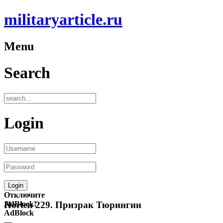
militaryarticle.ru
Menu
Search
Login
Отключите
AdBlock!
Horten 229. Призрак Тюрингии
AdBlock
—