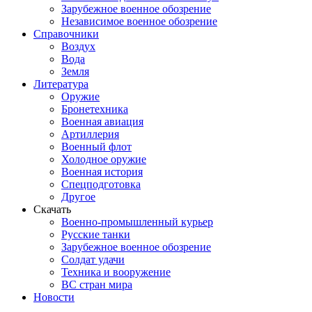
Зарубежное военное обозрение
Независимое военное обозрение
Справочники
Воздух
Вода
Земля
Литература
Оружие
Бронетехника
Военная авиация
Артиллерия
Военный флот
Холодное оружие
Военная история
Спецподготовка
Другое
Скачать
Военно-промышленный курьер
Русские танки
Зарубежное военное обозрение
Солдат удачи
Техника и вооружение
ВС стран мира
Новости