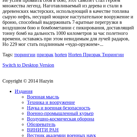
Не успев проявить себя в бою, этот самолет стал героем
множества легенд. Наготавливаемый из дерева и стали в
деревенских мастерских, использующий в качестве топлива
сырую нефть, несущий мощное наступательное вооружение и
броню, способный выдерживать 7-кратные перегрузки в
воздушном бою и бомбометании с пикирования, доставлящий
тонну бомб на дальность 1000 километров зa час полетного
времени, оставаясь при этом невидимым для лучей радаров,
Но 229 мог стать подлинным «чудо-оружием»...
Tags:
тюрингии
призрак
horten
Horten Призрак Тюрингии
Switch to Desktop Version
Copyright © 2014 Hazyin
Издания
Военная мысль
Техника и вооружение
Наука и военная безопасность
Военно-промышленный курьер
Воздушно-космическая оборона
Обозреватель
ВИНИТИ РАН
Вестник академии военных наук