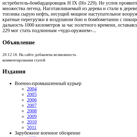
истребитель-бомбардировщик Н IX (Но 229). Не успев проявить 
множества легенд. Наготавливаемый из дерева и стали в дерев
топлива сырую нефть, несущий мощное наступательное вооруж
кратные перегрузки в воздушном бою и бомбометании с пикир
дальность 1000 километров зa час полетного времени, оставая
229 мог стать подлинным «чудо-оружием»...
Объявление
20.12.16. На сайте добавлена возможность
комментирования статей
Издания
Военно-промышленный курьер
2004
2005
2006
2007
2008
2009
2010
2011
Зарубежное военное обозрение