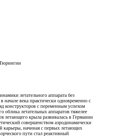
к Тюрингии
инамики летательного аппарата без
 в начале века практически одновременно с
яд конструкторов с переменным успехом
го облика летательных аппаратов тяжелее
дея летающего крыла развивалась в Германии
тетический совершенством аэродинамически
й карьеры, начиная с первых летающих
ворческого пути стал реактивный