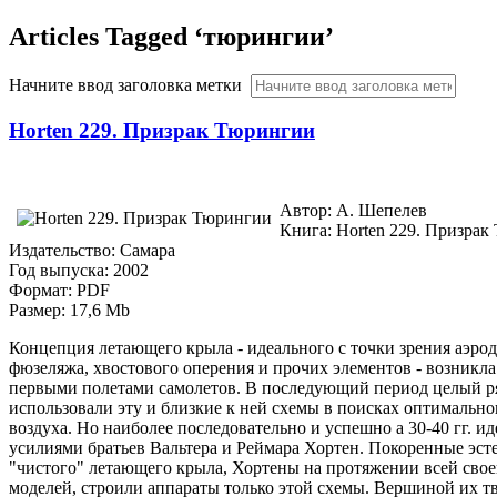
Articles Tagged ‘тюрингии’
Начните ввод заголовка метки
Horten 229. Призрак Тюрингии
Автор: А. Шепелев
Книга: Horten 229. Призра
Издательство: Самара
Год выпуска: 2002
Формат: PDF
Размер: 17,6 Mb
Концепция летающего крыла - идеального с точки зрения аэрод
фюзеляжа, хвостового оперения и прочих элементов - возникла
первыми полетами самолетов. В последующий период целый р
использовали эту и близкие к ней схемы в поисках оптимально
воздуха. Но наиболее последовательно и успешно а 30-40 гг. и
усилиями братьев Вальтера и Реймара Хортен. Покоренные эс
"чистого" летающего крыла, Хортены на протяжении всей свое
моделей, строили аппараты только этой схемы. Вершиной их т