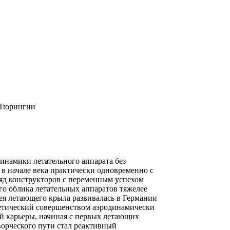
к Тюрингии
инамики летательного аппарата без
 в начале века практически одновременно с
яд конструкторов с переменным успехом
го облика летательных аппаратов тяжелее
дея летающего крыла развивалась в Германии
тетический совершенством аэродинамически
й карьеры, начиная с первых летающих
ворческого пути стал реактивный