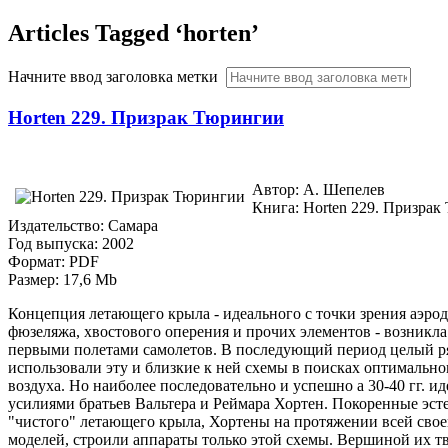
Articles Tagged ‘horten’
Начните ввод заголовка метки
Horten 229. Призрак Тюрингии
Автор: А. Шепелев
Книга: Horten 229. Призра
Издательство: Самара
Год выпуска: 2002
Формат: PDF
Размер: 17,6 Mb
Концепция летающего крыла - идеального с точки зрения аэрод
фюзеляжа, хвостового оперения и прочих элементов - возникла
первыми полетами самолетов. В последующий период целый р
использовали эту и близкие к ней схемы в поисках оптимально
воздуха. Но наиболее последовательно и успешно а 30-40 гг. и
усилиями братьев Вальтера и Реймара Хортен. Покоренные эс
"чистого" летающего крыла, Хортены на протяжении всей свое
моделей, строили аппараты только этой схемы. Вершиной их т