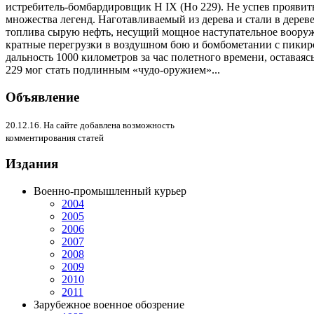
истребитель-бомбардировщик Н IX (Но 229). Не успев проявить 
множества легенд. Наготавливаемый из дерева и стали в дерев
топлива сырую нефть, несущий мощное наступательное вооруж
кратные перегрузки в воздушном бою и бомбометании с пикир
дальность 1000 километров зa час полетного времени, оставая
229 мог стать подлинным «чудо-оружием»...
Объявление
20.12.16. На сайте добавлена возможность
комментирования статей
Издания
Военно-промышленный курьер
2004
2005
2006
2007
2008
2009
2010
2011
Зарубежное военное обозрение