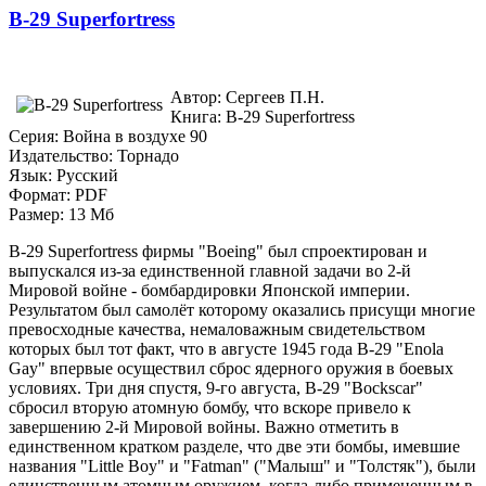
B-29 Superfortress
Автор: Сергеев П.Н.
Книга: B-29 Superfortress
Серия: Война в воздухе 90
Издательство: Торнадо
Язык: Русский
Формат: PDF
Размер: 13 Мб
B-29 Superfortress фирмы "Boeing" был спроектирован и
выпускался из-за единственной главной задачи во 2-й
Мировой войне - бомбардировки Японской империи.
Результатом был самолёт которому оказались присущи многие
превосходные качества, немаловажным свидетельством
которых был тот факт, что в августе 1945 года B-29 "Enola
Gay" впервые осуществил сброс ядерного оружия в боевых
условиях. Три дня спустя, 9-го августа, B-29 "Bockscar"
сбросил вторую атомную бомбу, что вскоре привело к
завершению 2-й Мировой войны. Важно отметить в
единственном кратком разделе, что две эти бомбы, имевшие
названия "Little Boy" и "Fatman" ("Малыш" и "Толстяк"), были
единственным атомным оружием, когда-либо примененным в