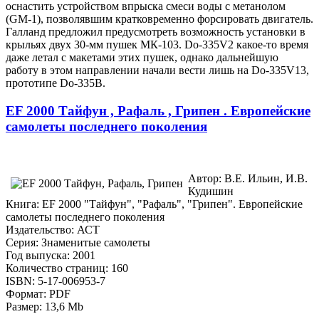
оснастить устройством впрыска смеси воды с метанолом
(GM-1), позволявшим кратковременно форсировать двигатель.
Галланд предложил предусмотреть возможность установки в
крыльях двух 30-мм пушек МК-103. Do-335V2 какое-то время
даже летал с макетами этих пушек, однако дальнейшую
работу в этом направлении начали вести лишь на Do-335V13,
прототипе Do-335B.
EF 2000 Тайфун , Рафаль , Грипен . Европейские
самолеты последнего поколения
Автор: В.Е. Ильин, И.В.
Кудишин
Книга: EF 2000 "Тайфун", "Рафаль", "Грипен". Европейские
самолеты последнего поколения
Издательство: АСТ
Серия: Знаменитые самолеты
Год выпуска: 2001
Количество страниц: 160
ISBN: 5-17-006953-7
Формат: PDF
Размер: 13,6 Mb