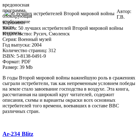
вредоносная
программа,
Автор:
блокирующая
Г.В.
отображение
Корнюхин
части
Книга: 50 лучших истребителей Второй мировой войны
контента.
Издательство: Русич, Смоленск
Серия: Военный музей
Год выпуска: 2004
Количество страниц: 312
ISBN: 5-8138-0491-9
Формат: PDF
Размер: 39 Mb
В годы Второй мировой войны важнейшую роль в сражениях
сыграли истребители, так как непременным условием победы
на земле стало завоевание господства в воздухе. Эта книга,
рассчитанная на широкий круг читателей, содержит
описания, схемы и варианты окраски всех основных
истребителей того времени, воевавших в составе ВВС
различных стран.
Ar-234 Blitz