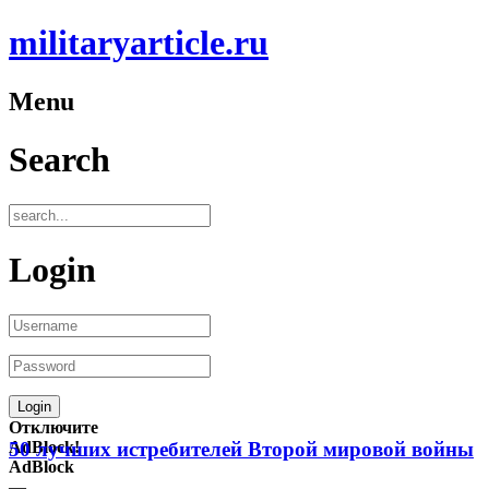
militaryarticle.ru
Menu
Search
Login
Отключите
AdBlock!
50 лучших истребителей Второй мировой войны
AdBlock
—