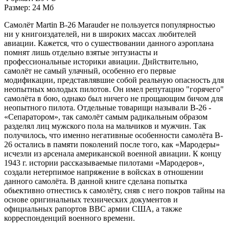
Размер: 24 Мб
Самолёт Martin B-26 Marauder не пользуется популярностью
ни у книгоиздателей, ни в широких массах любителей
авиации. Кажется, что о сушествовании данного аэроплана
помнят лишь отдельно взятые энтузиасты и
профессиональные историки авиации. Днйствительно,
самолёт не самый улачный, особенно его первые
модификации, представлявшие собой реальную опасность для
неопытных молодых пилотов. Он имел репутацию "горячего"
самолёта в бою, однако был ничего не прощающим бичом для
неопытного пилота. Отдельные товарищи называли B-26 -
«Сепаратором», так самолёт самым радикальным образом
разделял лиц мужского пола на мальчиков и мужчин. Так
получилось, что именно негативные особенности самолёта B-
26 остались в памяти поколений после того, как «Мародеры»
исчезли из арсенала американской военной авиации. К концу
1943 г. истории рассказываемые пилотами «Мародеров»,
создали нетерпимое напряжение в войсках в отношении
данного самолёта. В данной книге сделана попытка
обьективно отнестись к самолёту, сняв с него покров тайны на
основе оригинальных технических документов и
официальных рапортов ВВС армии США, а также
корреспонденций военного времени.