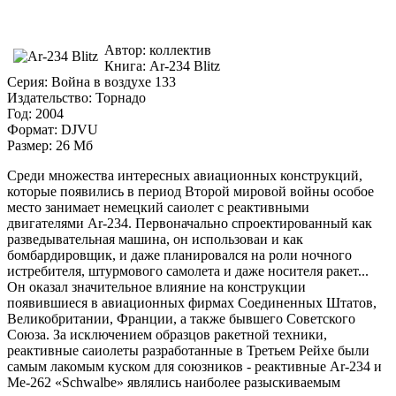
Автор: коллектив
Книга: Ar-234 Blitz
Серия: Война в воздухе 133
Издательство: Торнадо
Год: 2004
Формат: DJVU
Размер: 26 Мб
Среди множества интересных авиационных конструкций,
которые появились в период Второй мировой войны особое
место занимает немецкий саиолет с реактивными
двигателями Ar-234. Первоначально спроектированный как
разведывательная машина, он использоваи и как
бомбардировщик, и даже планировался на роли ночного
истребителя, штурмового самолета и даже носителя ракет...
Он оказал значительное влияние на конструкции
появившиеся в авиационных фирмах Соединенных Штатов,
Великобритании, Франции, а также бывшего Советского
Союза. За исключением образцов ракетной техники,
реактивные саиолеты разработанные в Третьем Рейхе были
самым лакомым куском для союзников - реактивные Ar-234 и
Me-262 «Schwalbe» являлись наиболее разыскиваемым