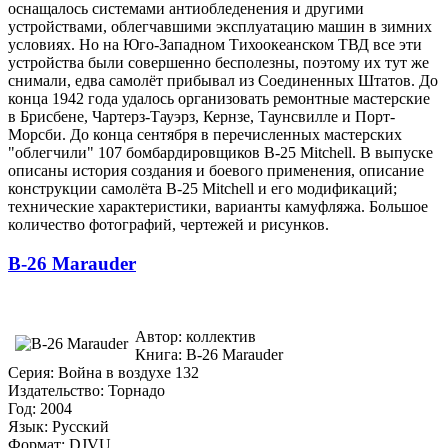
оснащалось системами антиобледенения и другими
устройствами, облегчавшими эксплуатацию машин в зимних
условиях. Но нa Юго-Западном Тихоокеанском ТВД все эти
устройства были совершенно бесполезны, поэтому их тут же
снимали, едва самолёт прибывал из Соединенных Штатов. До
конца 1942 года удалось организовать ремонтные мастерские
в Брисбене, Чартерз-Тауэрз, Кернзе, Таунсвилле и Порт-
Морсби. До конца сентября в перечисленных мастерских
"облегчили" 107 бомбардировщиков B-25 Mitchell. В выпуске
описаны история создания и боевого применения, описание
конструкции самолёта B-25 Mitchell и его модификаций;
технические характеристики, варианты камуфляжа. Большое
количество фотографий, чертежей и рисунков.
B-26 Marauder
Автор: коллектив
Книга: B-26 Marauder
Серия: Война в воздухе 132
Издательство: Торнадо
Год: 2004
Язык: Русский
Формат: DJVU