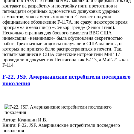
принято в 1978 г. 16 ноября ВВС заключили с фирмой Локхид
контракт на разработку и постройку пяти прототипов и
пятнадцати серийных одноместных дозвуковых ударных
самолетов, малозаметных конечно. Самолет получил
официальное обозначение F-117А, не сразу: некоторое время
программа имела шифр «Сеньор Тренд» (Senior Trend).
Несколько странная для боевого самолета ВВС США
индексация «невидимки» была обусловлена секретностью
работ. Трехзначные индексы получали в США машины, о
которых не принято было распространяться в печати. Так,
испытывавшиеся в США советские истребители МиГ-17
проходили в документах Пентагона как F-113, а МиГ-21 - как
F-114.
F-22, JSF. Американские истребители последнего
поколения
Автор: Кудишин И.В.
Книга: F-22, JSF. Американские истребители последнего
поколения