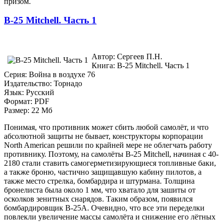
призом.
B-25 Mitchell. Часть 1
Автор: Сергеев П.Н.
Книга: B-25 Mitchell. Часть 1
Серия: Война в воздухе 76
Издательство: Торнадо
Язык: Русский
Формат: PDF
Размер: 22 Мб
Понимая, что противник может сбить любой самолёт, и что
абсолютной защиты не бывает, конструкторы корпорации
North American решили по крайней мере не облегчать работу
противнику. Поэтому, на самолёты B-25 Mitchell, начиная с 40-
2180 стали ставить самогерметизирующиеся топливные баки,
а также броню, частично защищавшую кабину пилотов, а
также место стрелка, бомбардира и штурмана. Толщина
бронелиста была около 1 мм, что хватало для зашиты от
осколков зенитных снарядов. Таким образом, появился
бомбардировщик В-25А. Очевидно, что все эти переделки
повлекли увеличение массы самолёта и снижение его лётных