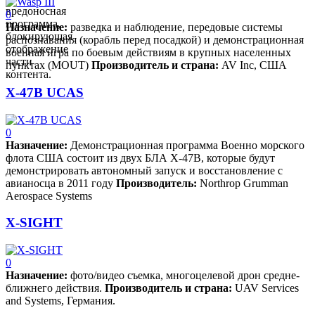
вредоносная
0
программа,
Назначен­ие:­
разведка и наблюдение, передовые системы
блокирующая
распознавания (корабль перед посадкой) и демонстрационная
отображение
военная игра по боевым действиям в крупных населенных
части
пунктах (MOUT)
Производитель и страна:
AV Inc, США
контента.
X-47B UCAS
0
Назначение:
Демонстрационная программа Военно морского
флота США состоит из двух БЛА X-47B, которые будут
демонстрировать автономный запуск и восстановление с
авианосца в 2011 году
Производитель:
Northrop Grumman
Aerospace Systems
X-SIGHT
0
Назначен­ие:
­ фото/видео съемка, многоцелевой дрон средне-
ближнего действия.
Производитель и страна:
UAV Services
and Systems, Германия.