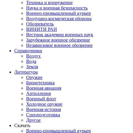
Техника и вооружение
Наука и военная безопасность
Военно-промышленный курьер
Воздушно-космическая оборона
Обозреватель
ВИНИТИ РАН
Вестник академии военных наук
Зарубежное военное обозрение
Независимое военное обозрение
Справочники
Воздух
Вода
Земля
Литература
Оружие
Бронетехника
Военная авиация
Артиллерия
Военный флот
Холодное оружие
Военная история
Спецподготовка
Другое
Скачать
Военно-промышленный курьер