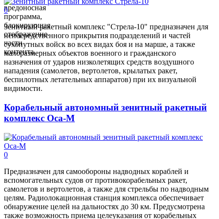
вредоносная
0
программа,
блокирующая
Зенитный ракетный комплекс "Стрела-10" предназначен для
отображение
непосредственного прикрытия подразделений и частей
части
сухопутных войск во всех видах боя и на марше, а также
контента.
малоразмерных объектов военного и гражданского
назначения от ударов низколетящих средств воздушного
нападения (самолетов, вертолетов, крылатых ракет,
беспилотных летательных аппаратов) при их визуальной
видимости.
Корабельный автономный зенитный ракетный
комплекс Оса-М
0
Предназначен для самообороны надводных кораблей и
вспомогательных судов от противокорабельных ракет,
самолетов и вертолетов, а также для стрельбы по надводным
целям. Радиолокационная станция комплекса обеспечивает
обнаружение целей на дальностях до 30 км. Предусмотрена
также возможность приема целеуказания от корабельных