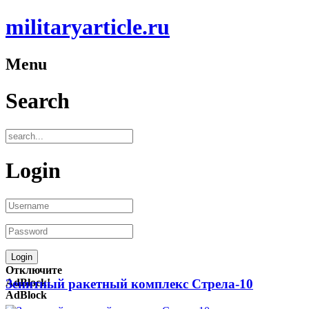
militaryarticle.ru
Menu
Search
Login
Отключите
AdBlock!
Зенитный ракетный комплекс Стрела-10
AdBlock
—