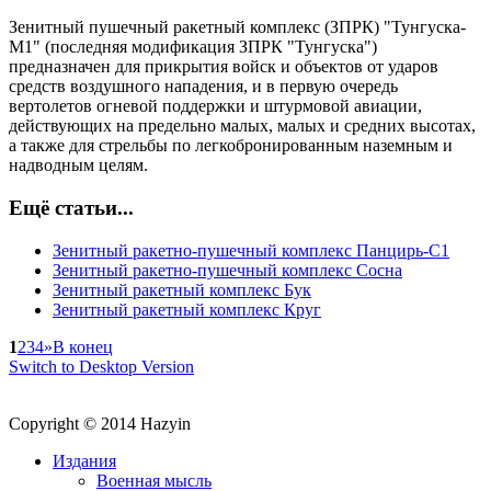
Зенитный пушечный ракетный комплекс (ЗПРК) "Тунгуска-
М1" (последняя модификация ЗПРК "Тунгуска")
предназначен для прикрытия войск и объектов от ударов
средств воздушного нападения, и в первую очередь
вертолетов огневой поддержки и штурмовой авиации,
действующих на предельно малых, малых и средних высотах,
а также для стрельбы по легкобронированным наземным и
надводным целям.
Ещё статьи...
Зенитный ракетно-пушечный комплекс Панцирь-С1
Зенитный ракетно-пушечный комплекс Сосна
Зенитный ракетный комплекс Бук
Зенитный ракетный комплекс Круг
1
2
3
4
»
В конец
Switch to Desktop Version
Copyright © 2014 Hazyin
Издания
Военная мысль