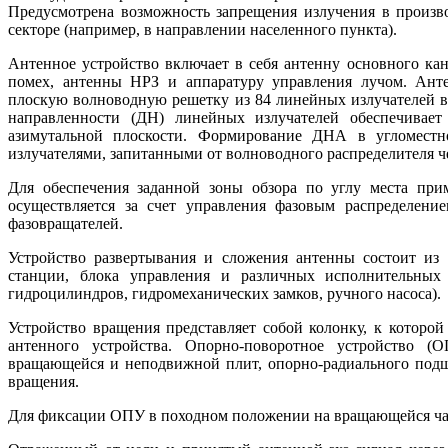
Предусмотрена возможность запрещения излучения в произв
секторе (например, в направлении населенного пункта).
Антенное устройство включает в себя антенну основного ка
помех, антенны НРЗ и аппаратуру управления лучом. Анте
плоскую волноводную решетку из 84 линейных излучателей 
направленности (ДН) линейных излучателей обеспечивае
азимутальной плоскости. Формирование ДНА в угломестн
излучателями, запитанными от волноводного распределителя ч
Для обеспечения заданной зоны обзора по углу места прим
осуществляется за счет управления фазовым распределен
фазовращателей.
Устройство развертывания и сложения антенны состоит из 
станции, блока управления и различных исполнительных 
гидроцилиндров, гидромеханических замков, ручного насоса).
Устройство вращения представляет собой колонку, к которо
антенного устройства. Опорно-поворотное устройство (
вращающейся и неподвижной плит, опорно-радиального подш
вращения.
Для фиксации ОПУ в походном положении на вращающейся час