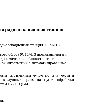
ая радиолокационная станция
вого обзора 9С15МТЗ предназначена для
одинамических и баллистических,
нной информации в автоматизированные
мным управлением лучом по углу места и
о воздушных целях на пункт обработки
тем С-300В (ВМ).
ей;