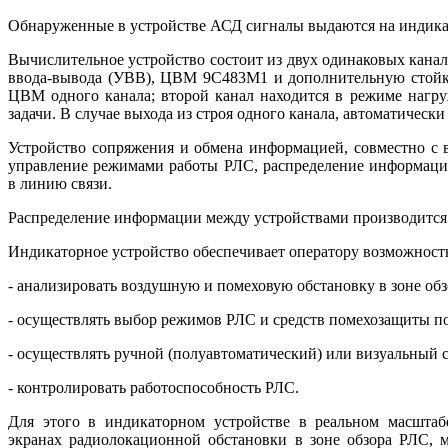
Обнаруженные в устройстве АСД сигналы выдаются на индика
Вычислительное устройство состоит из двух одинаковых канал
ввода-вывода (УВВ), ЦВМ 9С483М1 и дополнительную стойку
ЦВМ одного канала; второй канал находится в режиме нагру
задачи. В случае выхода из строя одного канала, автоматическ
Устройство сопряжения и обмена информацией, совместно с 
управление режимами работы РЛС, распределение информаци
в линию связи.
Распределение информации между устройствами производится 
Индикаторное устройство обеспечивает оператору возможност
- анализировать воздушную и помеховую обстановку в зоне об
- осуществлять выбор режимов РЛС и средств помехозащиты по 
- осуществлять ручной (полуавтоматический) или визуальный с
- контролировать работоспособность РЛС.
Для этого в индикаторном устройстве в реальном масштаб
экранах радиолокационной обстановки в зоне обзора РЛС, 