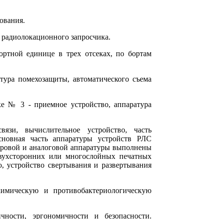
ования.
 радиолокационного запросчика.
ртной единице в трех отсеках, по бортам
тура помехозащиты, автоматического съема
е № 3 - приемное устройство, аппаратура
язи, вычислительное устройство, часть
сновная часть аппаратуры устройств РЛС
фровой и аналоговой аппаратуры выполнены
двухсторонних или многослойных печатных
, устройство свертывания и развертывания
химическую и противобактериологическую
чности, эргономичности и безопасности.