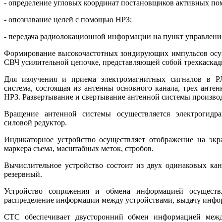
- определение угловых координат постановщиков активных по
- опознавание целей с помощью НРЗ;
- передача радиолокационной информации на пункт управления
Формирование высокочастотных зондирующих импульсов осущ
СВЧ усилительной цепочке, представляющей собой трехкаска
Для излучения и приема электромагнитных сигналов в РЛ
система, состоящая из антенны основного канала, трех анте
НРЗ. Развертывание и свертывание антенной системы производ
Вращение антенной системы осуществляется электрогидр
силовой редуктор.
Индикаторное устройство осуществляет отображение на экр
маркера съема, масштабных меток, стробов.
Вычислительное устройство состоит из двух одинаковых кан
резервный.
Устройство сопряжения и обмена информацией осуществ
распределение информации между устройствами, выдачу инфор
СТС обеспечивает двусторонний обмен информацией меж