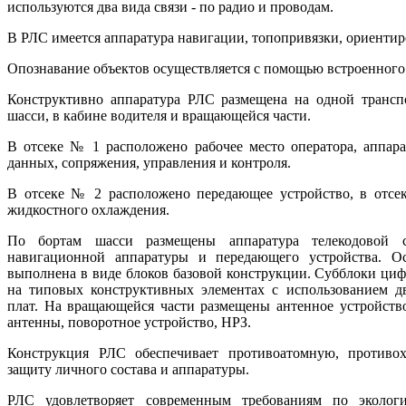
используются два вида связи - по радио и проводам.
В РЛС имеется аппаратура навигации, топопривязки, ориентир
Опознавание объектов осуществляется с помощью встроенного
Конструктивно аппаратура РЛС размещена на одной транспо
шасси, в кабине водителя и вращающейся части.
В отсеке № 1 расположено рабочее место оператора, аппара
данных, сопряжения, управления и контроля.
В отсеке № 2 расположено передающее устройство, в отсек
жидкостного охлаждения.
По бортам шасси размещены аппаратура телекодовой св
навигационной аппаратуры и передающего устройства. О
выполнена в виде блоков базовой конструкции. Субблоки ци
на типовых конструктивных элементах с использованием 
плат. На вращающейся части размещены антенное устройство
антенны, поворотное устройство, НРЗ.
Конструкция РЛС обеспечивает противоатомную, противо
защиту личного состава и аппаратуры.
РЛС удовлетворяет современным требованиям по экологи