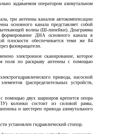
ольно задаваемом оператором азимутальном
нала, три антенны каналов автокомпенсации
нна основного канала представляет собой
вытекающей волны (Ш-линейки). Диаграмма
т формирование ДНА основного канала в
ой плоскости обеспечивается теми же 84
ерез фазовращатели.
енено электронное сканирование, которое
ием поля по раскрыву антенны с помощью
электрогидравлического привода, насосной
элементов (распределительных устройств,
й с помощью двух шарниров крепится опора
ОПУ) колонки состоит из силовой рамы,
ипника и шестерен привода азимутального
ти установлен гидравлический стопор.