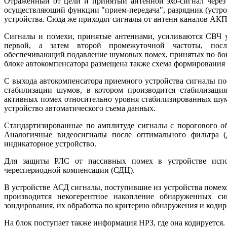
Отраженный от цели и принятый антенной эхо-сигнал через 
осуществляющий функции "прием-передача", разрядник (устро
устройства. Сюда же приходят сигналы от антенн каналов АКП
Сигналы и помехи, принятые антеннами, усиливаются СВЧ у
первой, а затем второй промежуточной частоты, посл
обеспечивающий подавление шумовых помех, принятых по бок
блоке автокомпенсатора размещена также схема формирования 
С выхода автокомпенсатора приемного устройства сигналы по
стабилизации шумов, в котором производится стабилизаци
активных помех относительно уровня стабилизированных шум
устройство автоматического съема данных.
Стандартизированные по амплитуде сигналы с порогового о
Аналогичные видеосигналы после оптимального фильтра (
индикаторное устройство.
Для защиты РЛС от пассивных помех в устройстве испо
череспериодной компенсации (СДЦ).
В устройстве АСД сигналы, поступившие из устройства помехо
производится некогерентное накопление обнаруженных си
зондирования, их обработка по критерию обнаружения и коди
На блок поступает также информация НРЗ, где она кодируется.