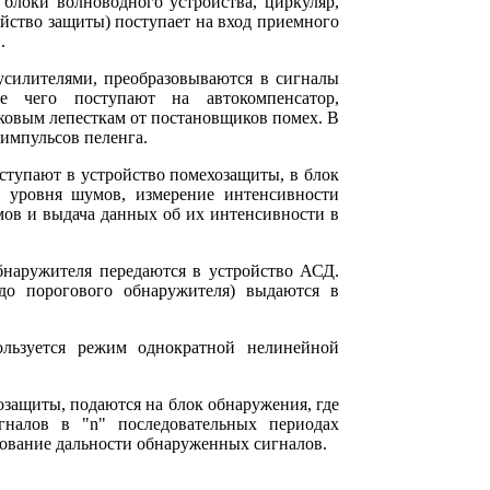
блоки волноводного устройства, циркуляр,
йство защиты) поступает на вход приемного
.
силителями, преобразовываются в сигналы
е чего поступают на автокомпенсатор,
овым лепесткам от постановщиков помех. В
импульсов пеленга.
ступают в устройство помехозащиты, в блок
я уровня шумов, измерение интенсивности
ов и выдача данных об их интенсивности в
бнаружителя передаются в устройство АСД.
до порогового обнаружителя) выдаются в
льзуется режим однократной нелинейной
защиты, подаются на блок обнаружения, где
гналов в "n" последовательных периодах
рование дальности обнаруженных сигналов.