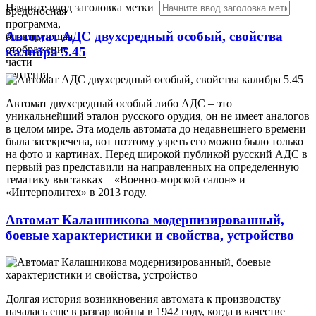
Начните ввод заголовка метки
вредоносная
программа,
Автомат АДС двухсредный особый, свойства
блокирующая
отображение
калибра 5.45
части
контента.
Автомат двухсредный особый либо АДС – это
уникальнейший эталон русского орудия, он не имеет аналогов
в целом мире. Эта модель автомата до недавнешнего времени
была засекречена, вот поэтому узреть его можно было только
на фото и картинах. Перед широкой публикой русский АДС в
первый раз представили на направленных на определенную
тематику выставках – «Военно-морской салон» и
«Интерполитех» в 2013 году.
Автомат Калашникова модернизированный,
боевые характеристики и свойства, устройство
Долгая история возникновения автомата к производству
началась еще в разгар войны в 1942 году, когда в качестве