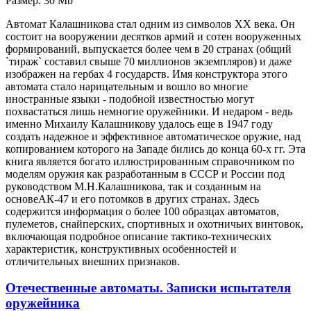
Размер: 30 Mb
Автомат Калашникова стал одним из символов XX века. Он
состоит на вооружении десятков армий и сотен вооруженных
формирований, выпускается более чем в 20 странах (общий
`тираж` составил свыше 70 миллионов экземпляров) и даже
изображен на гербах 4 государств. Имя конструктора этого
автомата стало нарицательным и вошло во многие
иностранные языки - подобной известностью могут
похвастаться лишь немногие оружейники. И недаром - ведь
именно Михаилу Калашникову удалось еще в 1947 году
создать надежное и эффективное автоматическое оружие, над
копированием которого на Западе бились до конца 60-х гг. Эта
книга является богато иллюстрированным справочником по
моделям оружия как разработанным в СССР и России под
руководством М.Н.Калашникова, так и созданным на
основеАК-47 и его потомков в других странах. Здесь
содержится информация о более 100 образцах автоматов,
пулеметов, снайперских, спортивных и охотничьих винтовок,
включающая подробное описание тактико-технических
характеристик, конструктивных особенностей и
отличительных внешних признаков.
Отечественные автоматы. Записки испытателя
оружейника