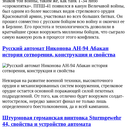
знаков той войны, таким же, как танк Т-34 либо
«сорокопятка». ППШ-41 появился в канун Величавой войны,
был одним из более массовых видов стрелкового орудия
Красноватой армии, участвовал во всех больших битвах. Он
прошел совместно с русским бойцом всю войну и окончил ее
в Берлине. Его простота и технологичность дозволили в
кратчайшие сроки вооружить миллионы бойцов, что сыграло
самую важную роль в процессе этого конфликта.
Русский автомат Никонова АН-94 Абакан
история сотворения, конструкция и свойства
Невзирая на развитие военной техники, высокоточного
орудия и механизированных систем вооружения, стрелковое
орудие остается основной поражающей силой пехотных
подразделений. От того, как отлично будет вооружен солдат-
мотострелок, нередко зависит финал не только лишь
определенного боестолкновения, да и всей кампании.
Штурмовая германская винтовка Sturmgewehr
44, свойства и устройство автомата