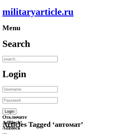
militaryarticle.ru
Menu
Search
Login
Отключите
AdBlock!
Articles Tagged ‘автомат’
AdBlock
—