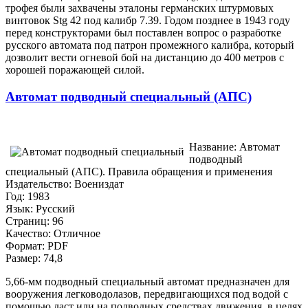
трофея были захвачены эталоны германских штурмовых
винтовок Stg 42 под калибр 7.39. Годом позднее в 1943 году
перед конструкторами был поставлен вопрос о разработке
русского автомата под патрон промежного калибра, который
дозволит вести огневой бой на дистанцию до 400 метров с
хорошей поражающей силой.
Автомат подводный специальный (АПС)
Название: Автомат
подводный
специальный (АПС). Правила обращения и применения
Издательство: Воениздат
Год: 1983
Язык: Русский
Cтраниц: 96
Качество: Отличное
Формат: PDF
Размер: 74,8
5,66-мм подводный специальный автомат предназначен для
вооружения легководолазов, передвигающихся под водой с
помощью ласт или на подводных средствах движения, в целях