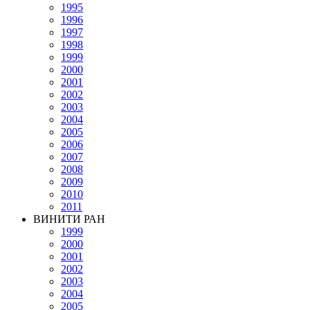
1995
1996
1997
1998
1999
2000
2001
2002
2003
2004
2005
2006
2007
2008
2009
2010
2011
ВИНИТИ РАН
1999
2000
2001
2002
2003
2004
2005