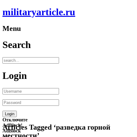
militaryarticle.ru
Menu
Search
Login
Отключите
AdBlock!
Articles Tagged ‘разведка горной
AdBlock
местности’
—