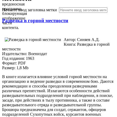
вредоносная
программа,
Начните ввод заголовка метки
блокирующая
отображение
Разведка в горной местности
части
контента.
Автор: Синяев А.Д.
Книга: Разведка в горной
местности
Издательство: Воениздат
Год издания: 1963
Формат: PDF
Размер: 1,8 Mb
В книге излагается влияние условий горной местности на
организацию и ведение разведки в современном бою. Даются
рекомендации и способы преодоления разведчиками
различных препятствий. Излагаются особенности действий
разведывательных подразделений при наблюдении, в поиске,
засаде, при действиях в тылу противника, а также в составе
разведывательного отряда и разведывательной группы.
Брошюра предназначена для солдат, сержантов, офицеров
подразделений Сухопутных войск, курсантов военных