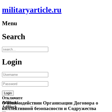
militaryarticle.ru
Menu
Search
Login
Отключите
AdBlock!
О взаимодействии Организации Договора о
AdBlock
коллективной безопасности и Содружества
—