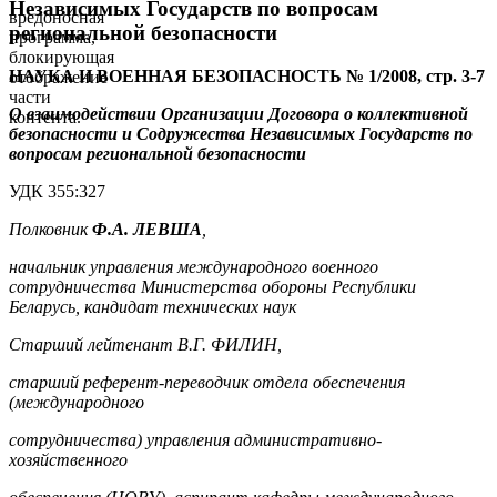
Независимых Государств по вопросам
вредоносная
региональной безопасности
программа,
блокирующая
НАУКА И ВОЕННАЯ БЕЗОПАСНОСТЬ № 1/2008, стр. 3-7
отображение
части
О взаимодействии Организации Договора о коллективной
контента.
безопасности и Содружества Независимых Государств по
вопросам региональной безопасности
УДК 355:327
Полковник
Ф.А. ЛЕВША
,
начальник управления международного военного
сотрудничества Министерства обороны Республики
Беларусь, кандидат технических наук
Старший лейтенант В.Г. ФИЛИН,
старший референт-переводчик отдела обеспечения
(международного
сотрудничества) управления административно-
хозяйственного