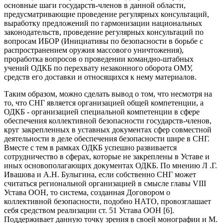
основные шаги государств-членов в данной области,
предусматривающие проведение регулярных консультаций,
выработку предложений по гармонизации национальных
законодательств, проведение регулярных консультаций по
вопросам ИБОР (Инициативы по безопасности в борьбе с
распространением оружия массового уничтожения),
проработка вопросов о проведении командно-штабных
учений ОДКБ по перехвату незаконного оборота ОМУ,
средств его доставки и относящихся к нему материалов.
Таким образом, можно сделать вывод о том, что несмотря на
то, что СНГ является организацией общей компетенции, а
ОДКБ - организацией специальной компетенции в сфере
обеспечения коллективной безопасности государств-членов,
круг закрепленных в уставных документах сфер совместной
деятельности в деле обеспечения безопасности шире в СНГ.
Вместе с тем в рамках ОДКБ успешно развивается
сотрудничество в сферах, которые не закреплены в Уставе и
иных основополагающих документах ОДКБ. По мнению Л .Г.
Ивашова и А.Н. Булыгина, если собственно СНГ может
считаться региональной организацией в смысле главы VIII
Устава ООН, то система, созданная Договором о
коллективной безопасности, подобно НАТО, провозглашает
себя средством реализации ст. 51 Устава ООН [6].
Поддерживает данную точку зрения в своей монографии и М.