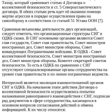
Тахир, который сравнивает статью 4 Договора о
коллективной безопасности и ст. 5 Североатлантического
договора. В обеих статьях речь идет об оказании помощи
жертве агрессии в порядке осуществления права на
самооборону в соответствии со статьей 51 Устава ООН [7].
Сравнивая механизмы деятельности двух организаций,
следует отметить, что организационные структуры СНГ и
ОДКБ схожи. В СНГ основными органами являются Совет
глав государств, Совет глав правительств, Совет министров
иностранных дел, Совет министров обороны, Совет
командующих Пограничными войсками. В ОДКБ - Совет
коллективной безопасности, Совет министров иностранных
дел, Совет министров обороны, Комитет секретарей советов
безопасности. То есть в ОДКБ по сравнению с СНГ
отсутствуют специализированные органы сотрудничества на
уровне глав правительств и по линии пограничных ведомств.
Интересной является эволюция взаимоотношений органов
СНГ и ОДКБ. На начальном этапе действия Договора о
коллективной безопасности осуществлялись попытки
налаживания равноправного взаимодействия с СНГ, подписан
ряд документов в сфере сотрудничества, касающихся в
основном вопросов согласования действий и обмена
информацией. К их числу относятся: