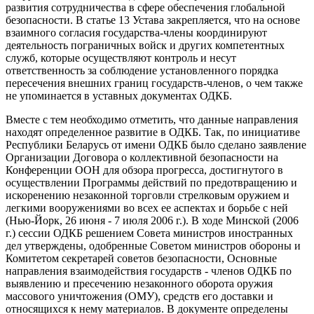
развития сотрудничества в сфере обеспечения глобальной
безопасности. В статье 13 Устава закрепляется, что на основе
взаимного согласия государства-члены координируют
деятельность пограничных войск и других компетентных
служб, которые осуществляют контроль и несут
ответственность за соблюдение установленного порядка
пересечения внешних границ государств-членов, о чем также
не упоминается в уставных документах ОДКБ.
Вместе с тем необходимо отметить, что данные направления
находят определенное развитие в ОДКБ. Так, по инициативе
Республики Беларусь от имени ОДКБ было сделано заявление
Организации Договора о коллективной безопасности на
Конференции ООН для обзора прогресса, достигнутого в
осуществлении Программы действий по предотвращению и
искоренению незаконной торговли стрелковым оружием и
легкими вооружениями во всех ее аспектах и борьбе с ней
(Нью-Йорк, 26 июня - 7 июля 2006 г.). В ходе Минской (2006
г.) сессии ОДКБ решением Совета министров иностранных
дел утверждены, одобренные Советом министров обороны и
Комитетом секретарей советов безопасности, Основные
направления взаимодействия государств - членов ОДКБ по
выявлению и пресечению незаконного оборота оружия
массового уничтожения (ОМУ), средств его доставки и
относящихся к нему материалов. В документе определены