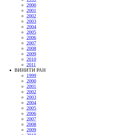
2000
2001
2002
2003
2004
2005
2006
2007
2008
2009
2010
2011
ВИНИТИ РАН
1999
2000
2001
2002
2003
2004
2005
2006
2007
2008
2009