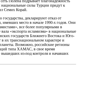
я сеть Гюлена подрывает благонадежность
мя национальные силы Турции придут к
чил Семих Корай.
государства, декларируют отказ от
 имевших место в начале 1990-х годов. Они
амистами», все более популярными в
 вала «экспорта исламизма» в национальные
анских государств Ближнего Востока и Юго-
 в их транснациональном характере и
 планеты. Возможно, российские регионы
аций типа ХАМАС, в свое время
е вышедших из-под контроля и начавших