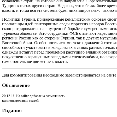
ослабление стран, на которые она направлена. Образовательна
Турции в глазах других стран. Надеюсь, что в ближайшее вре
власти, и тогда вся эта система будет ликвидирована», - заклю
Политики Турции, приверженные кемалистским основам своего 
пропаганды идей пантюркизма среди тюркских народов России,
сконцентрировались на внутренней борьбе с «умеренными исл
турецком обществе. Зато сотрудники ФСБ отмечают нарастание
регионы России как со стороны Турции, так и других мусульм
Восточной Азии. Особенность исламистских движений состоит
способности участвовать в конфликтах в самых разных точках
однажды встанут перед проблемой растущего влияния организ
искусственно взращенных западными спецслужбами, но вскор
самостоятельное движение к власти.
Для комментирования необходимо зарегистрироваться на сайте
Объявление
20.12.16. На сайте добавлена возможность
комментирования статей
Издания