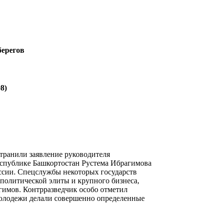
берегов
8)
транили заявление руководителя
еспублике Башкортостан Рустема Ибрагимова
ссии. Спецслужбы некоторых государств
 политической элиты и крупного бизнеса,
гимов. Контрразведчик особо отметил
«молодежи делали совершенно определенные