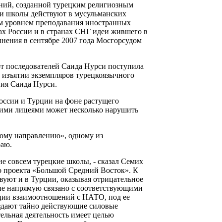
дений, созданной турецким религиозным
 школы действуют в мусульманских
им уровнем преподавания иностранных
ах России и в странах СНГ идеи жившего в
нения в сентябре 2007 года Мосгорсудом
 от последователей Саида Нурси поступила
 изъятии экземпляров турецкоязычного
ния Саида Нурси.
России и Турции на фоне растущего
ими лицеями может несколько нарушить
кому направлению», одному из
раю.
е совсем турецкие школы, - сказал Семих
го проекта «Большой Средний Восток». К
вуют и в Турции, оказывая отрицательное
ие напрямую связано с соответствующими
ции взаимоотношений с НАТО, под ее
здают тайно действующие силовые
ельная деятельность имеет целью