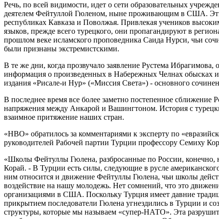
Речь, по всей видимости, идет о сети образовательных учреж
деятелем Фейтуллой Гюленом, ныне проживающим в США. Эти
республиках Кавказа и Поволжья. Привлекая учеников высок
языков, прежде всего турецкого, они пропагандируют в регион
прошлом веке исламского проповедника Саида Нурси, чьи сочи
были признаны экстремистскими.
В те же дни, когда прозвучало заявление Рустема Ибрагимова,
информация о произведенных в Набережных Челнах обысках и
издания «Рисале-и Нур» («Миссия Света») - основного сочине
В последнее время все более заметно постепенное сближение 
напряжения между Анкарой и Вашингтоном. История с турецк
взаимное притяжение наших стран.
«НВО» обратилось за комментариями к эксперту по «евразийс
руководителей Рабочей партии Турции профессору Семиху Ко
«Школы Фейтуллы Гюлена, разбросанные по России, конечно, н
Корай. - В Турции есть силы, следующие в русле американско
ним относится и движение Фейтуллы Гюлена, чьи школы дейст
воздействие на нашу молодежь. Нет сомнений, что это движен
организациями в США. Поскольку Турция имеет давние тради
прикрытием последователи Гюлена угнездились в Турции и со
структуры, которые мы называем «супер-НАТО». Эта разрушит